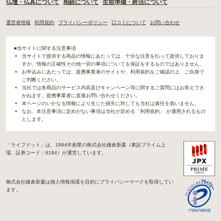
仏壇・仏具について
相続について
生前準備・終活について
運営者情報
利用規約
プライバシーポリシー
口コミについて
お問い合わせ
■当サイトに関する注意事項
当サイトで提供する商品の情報にあたっては、十分な注意を払って提供しておりま
すが、情報の正確性その他一切の事項についてを保証をするものではありません。
お申込みにあたっては、提携事業者のサイトや、利用規約をご確認の上、ご自身で
ご判断ください。
当社では各商品のサービス内容及びキャンペーン等に関するご質問にはお答えでき
かねます。提携事業者に直接お問い合わせください。
本ページのいかなる情報により生じた損失に対しても当社は責任を負いません。
なお、本注意事項に定めがない事項は当社が定める「利用規約」 が適用されるもの
とします。
「ライフドット」は、1984年創業の株式会社鎌倉新書（東証プライム上
場、証券コード：6184）が運営しています。
株式会社鎌倉新書は個人情報保護を目的にプライバシーマークを取得してい
ます。