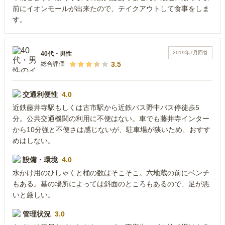
前にイオンモールが出来たので、テイクアウトして食事をしま
す。
2019年7月
回答
40代
・
男性
3.5
総合評価
交通利便性
4.0
近鉄藤井寺駅もしくは古市駅から近鉄バス野中バス停徒歩5
分。公共交通機関の利用に不便はない。車でも藤井寺インター
から10分強と不便さは感じないが、駐車場が狭いため、おすす
めはしない。
設備・環境
4.0
水かけ用のひしゃくと桶の数はそこそこ。六地蔵の前にベンチ
もある。墓の場所によっては斜面のところもあるので、足が悪
いと厳しい。
管理状況
3.0