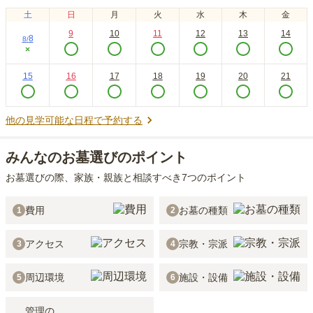
土
日
月
火
水
木
金
9
10
11
12
13
14
8
8
/
×
15
16
17
18
19
20
21
他の見学可能な日程で予約する
みんなのお墓選びのポイント
お墓選びの際、家族・親族と相談すべき7つのポイント
費用
お墓の種類
1
2
アクセス
宗教・宗派
3
4
周辺環境
施設・設備
5
6
管理の