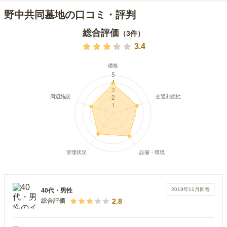
野中共同墓地の口コミ・評判
総合評価
（
3
件）
3.4
2019年11月
回答
40代
・
男性
2.8
総合評価