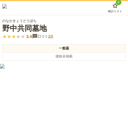
0
検討リスト
のなかきょうどうぼち
野中共同墓地
3.4
口コミ
3
件
一般墓
価格未掲載