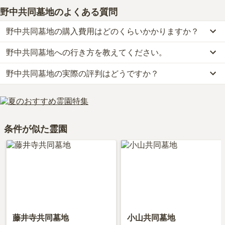
野中共同墓地
のよくある質問
野中共同墓地の購入費用はどのくらいかかりますか？
野中共同墓地への行き方を教えてください。
野中共同墓地の現在の販売価格については現在調査中です。
お墓は、価格が高いものがよい、安いものが悪い、という訳ではあ
野中共同墓地の実際の評判はどうですか？
公共交通機関の場合、近鉄長野線「古市駅」から徒歩約13分です。
りません。大切なのは、ご家族が心から納得し、安心してお参りで
車の場合、西名阪自動車道「藤井寺インター」から車で約8分で
きる場所を選ぶことです。
当サイトに寄せられた総合評価は、3.4点です。特に価格が高く評
す。
価されています。
詳しいルートや地図は、本ページの「地図・交通アクセス」欄をご
利用者様からは「いつも供花は姪が買って来てくれます。ろうそく
確認ください。
条件が似た霊園
や線香は私が準備します。最寄り駅での購入はありません。最近、
最寄り駅前にイオンモールが出来たので、テイクアウトして食事を
します。」といったお声をいただいております。
藤井寺共同墓地
小山共同墓地