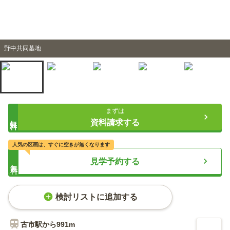
野中共同墓地
まずは
無料
資料請求する
人気の区画は、すぐに空きが無くなります
見学予約する
無料
検討リストに追加する
古市
駅から
991m