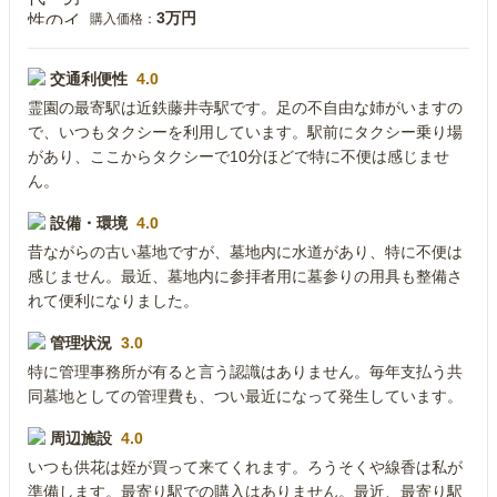
3万円
購入価格：
交通利便性
4.0
霊園の最寄駅は近鉄藤井寺駅です。足の不自由な姉がいますの
で、いつもタクシーを利用しています。駅前にタクシー乗り場
があり、ここからタクシーで10分ほどで特に不便は感じませ
ん。
設備・環境
4.0
昔ながらの古い墓地ですが、墓地内に水道があり、特に不便は
感じません。最近、墓地内に参拝者用に墓参りの用具も整備さ
れて便利になりました。
管理状況
3.0
特に管理事務所が有ると言う認識はありません。毎年支払う共
同墓地としての管理費も、つい最近になって発生しています。
周辺施設
4.0
いつも供花は姪が買って来てくれます。ろうそくや線香は私が
準備します。最寄り駅での購入はありません。最近、最寄り駅