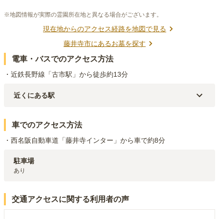
※地図情報が実際の霊園所在地と異なる場合がございます。
現在地からのアクセス経路を地図で見る
藤井寺市
にあるお墓を探す
電車・バスでのアクセス方法
・近鉄長野線「古市駅」から徒歩約13分
近くにある駅
近鉄南大阪線・近鉄長野線
古市
駅（
991m
）
近鉄南大阪線
藤井寺
駅（
2.4km
）
車でのアクセス方法
・西名阪自動車道「藤井寺インター」から車で約8分
駐車場
あり
交通アクセスに関する利用者の声