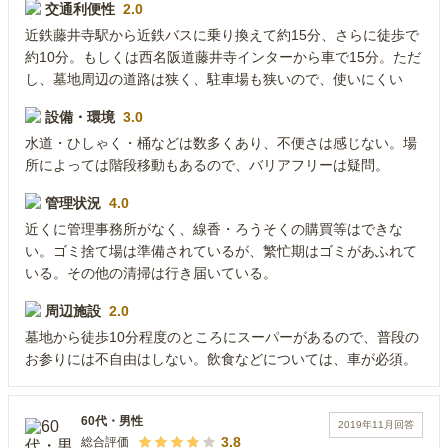
交通利便性
2.0
近鉄藤井寺駅から近鉄バスに乗り換えて約15分、さらに徒歩で
約10分。もしくは西名阪道藤井寺インターから車で15分。ただ
し、墓地周辺の道路は狭く、駐車場も狭いので、使いにくい
設備・環境
3.0
水道・ひしゃく・桶などは数多くあり、不便さは感じない。場
所によっては階段移動もあるので、バリアフリーは疑問。
管理状況
4.0
近くに管理事務所がなく、線香・ろうそくの購買等はできな
い。ゴミ捨て場は準備されているが、繁忙期はゴミがあふれて
いる。その他の清掃は行き届いている。
周辺施設
2.0
墓地から徒歩10分程度のところにスーパーがあるので、普段の
お参りには不自由はしない。飲食などについては、車が必須。
60代
・
男性
2019年11月
回答
3.8
総合評価