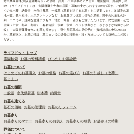
野中共同墓地(大阪府藤井寺市）の価格・評判・バスや車のアクセス・地図情報。お墓探しの
life.（ライフドット）は、大阪府藤井寺市の霊園・墓地の中からおすすめのお墓や、ご自宅近
くの樹木葬・納骨堂・永代供養墓・一般墓（墓石を建てるお墓）をご提案します。地域別の墓
地一覧、費用相場、人気ランキングなど、お墓選びに役立つ情報が満載。野中共同墓地の評
判・口コミや、詳細な交通アクセス・地図、料金・値段もご覧いただけます。民営霊園・公営
霊園（市営・都立・都営）・有名寺院、宗教・宗派、ペット供養など、さまざまな特徴から比
較して大阪府藤井寺市のお墓を探せます。野中共同墓地の見学予約・資料請求の申込みのほ
か、墓石購入、お墓の移設、墓じまい後の遺骨の移動先・移す方法についても気軽にご相談く
ださい。
ライフドット トップ
霊園検索
お墓の資料請求
ぴったりお墓診断
お墓について
はじめてのお墓購入
お墓の価格
お墓の選び方
お墓の引越し（改葬）
墓じまい
お墓の種類
一般墓
永代供養墓
樹木葬
納骨堂
お墓を建てる
墓石の価格
お墓の管理費
お墓のリフォーム
お墓参り
お墓参りのマナー
お墓参りのお供え
お墓参りの服装
お墓参りの時期
葬儀について