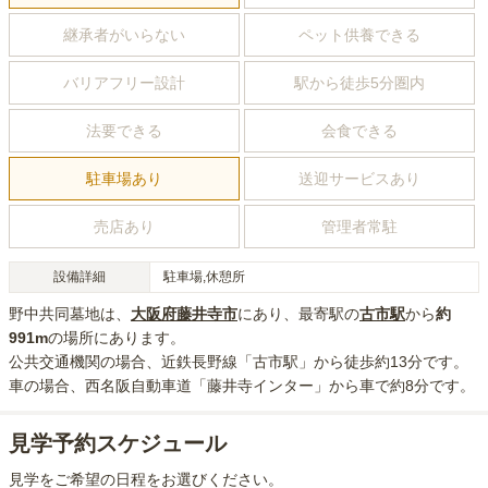
継承者がいらない
ペット供養できる
バリアフリー設計
駅から徒歩5分圏内
法要できる
会食できる
駐車場あり
送迎サービスあり
売店あり
管理者常駐
設備詳細
駐車場,休憩所
野中共同墓地
は、
大阪府
藤井寺市
にあり
、最寄駅の
古市
駅
から
約
991m
の場所にあり
ます。
公共交通機関の場合
、近鉄長野線「古市駅」から徒歩約13分
です。
車の場合
、西名阪自動車道「藤井寺インター」から車で約8分
です。
見学予約スケジュール
見学をご希望の日程をお選びください。