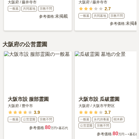
大阪府
/
藤井寺市
大阪府
/
藤井寺市
2.7
一般墓
共同墓地
宗教不問
未掲載
一般墓
共同墓地
宗教不問
参考価格:
未掲載
参考価格:
大阪府の公営霊園
大阪市設 服部霊園
大阪市設 瓜破霊園
大阪府
/
豊中市
大阪府
/
大阪市平野区
3.9
3.7
一般墓
公営霊園
宗教不問
一般墓
永代供養墓
樹木葬
公営霊園
宗教不問
80
参考価格:
万円
+墓石代
80
参考価格:
万円～
+墓石代