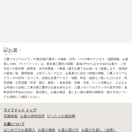
三鷹メモリアルグランデ(東京都三鷹市）の価格・評判・バスや車のアクセス・地図情報。お墓
探しのlife.（ライフドット）は、東京都三鷹市の霊園・墓地の中からおすすめのお墓や、ご自
宅近くの樹木葬・納骨堂・永代供養墓・一般墓（墓石を建てるお墓）をご提案します。地域別
の墓地一覧、費用相場、人気ランキングなど、お墓選びに役立つ情報が満載。三鷹メモリアル
グランデの評判・口コミや、詳細な交通アクセス・地図、料金・値段もご覧いただけます。民
営霊園・公営霊園（市営・都立・都営）・有名寺院、宗教・宗派、ペット供養など、さまざま
な特徴から比較して東京都三鷹市のお墓を探せます。三鷹メモリアルグランデの見学予約・資
料請求の申込みのほか、墓石購入、お墓の移設、墓じまい後の遺骨の移動先・移す方法につい
ても気軽にご相談ください。
ライフドット トップ
霊園検索
お墓の資料請求
ぴったりお墓診断
お墓について
はじめてのお墓購入
お墓の価格
お墓の選び方
お墓の引越し（改葬）