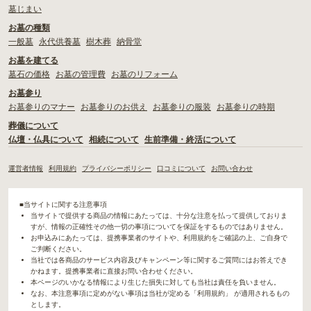
墓じまい
お墓の種類
一般墓
永代供養墓
樹木葬
納骨堂
お墓を建てる
墓石の価格
お墓の管理費
お墓のリフォーム
お墓参り
お墓参りのマナー
お墓参りのお供え
お墓参りの服装
お墓参りの時期
葬儀について
仏壇・仏具について
相続について
生前準備・終活について
運営者情報
利用規約
プライバシーポリシー
口コミについて
お問い合わせ
■当サイトに関する注意事項
当サイトで提供する商品の情報にあたっては、十分な注意を払って提供しておりま
すが、情報の正確性その他一切の事項についてを保証をするものではありません。
お申込みにあたっては、提携事業者のサイトや、利用規約をご確認の上、ご自身で
ご判断ください。
当社では各商品のサービス内容及びキャンペーン等に関するご質問にはお答えでき
かねます。提携事業者に直接お問い合わせください。
本ページのいかなる情報により生じた損失に対しても当社は責任を負いません。
なお、本注意事項に定めがない事項は当社が定める「利用規約」 が適用されるもの
とします。