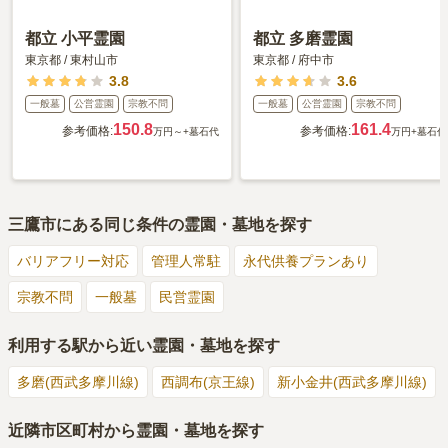
都立 小平霊園
都立 多磨霊園
東京都
/
東村山市
東京都
/
府中市
3.8
3.6
一般墓
公営霊園
宗教不問
一般墓
公営霊園
宗教不問
150.8
161.4
参考価格:
参考価格:
万円～
+墓石代
万円
+墓石代
三鷹市
にある同じ条件の霊園・墓地を探す
バリアフリー対応
管理人常駐
永代供養プランあり
宗教不問
一般墓
民営霊園
利用する駅から近い霊園・墓地を探す
多磨(西武多摩川線)
西調布(京王線)
新小金井(西武多摩川線)
近隣市区町村から霊園・墓地を探す