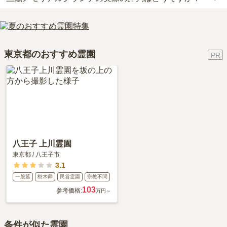
なお、三鷹メモリアルグランデがある東京都の相場は、一般墓が約
朝日町三丁目・車返団地行きに乗車、「木の実保育園バス停」下車
127万円（墓石代別途）です。
当サイトに寄せられた総合評価は、4.3点です。特に管理状況が高
徒歩約6分です。
お墓は、価格が高いものがよい、安いものが悪い、という訳ではあ
く評価されています。
車の場合、JR中央線「吉祥寺駅」から車で約8分です。
りません。大切なのは、ご家族が心から納得し、安心してお参りで
利用者様からは「食事は霊園の隣に「しゃぶしゃぶの木曽路」があ
詳しいルートや地図は、本ページの「地図・交通アクセス」欄をご
きる場所を選ぶことです。
東京都のおすすめ霊園
るので、お墓参りが終わった後の法事の食事にはぴったりです。花
確認ください。
やお供え物は、霊園までの途中にスーパーマーケットがいくつかあ
り、調達には不自由しません。」といったお声をいただいておりま
す。
八王子 上川霊園
東京都
/
八王子市
3.1
一般墓
樹木葬
民営霊園
宗教不問
103
参考価格:
万円～
条件が似た霊園