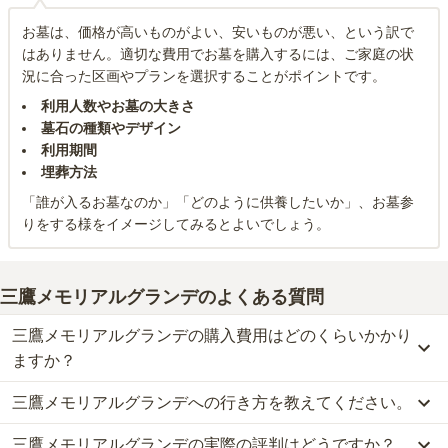
お墓は、価格が高いものがよい、安いものが悪い、という訳で
はありません。適切な費用でお墓を購入するには、ご家庭の状
況に合った区画やプランを選択することがポイントです。
利用人数やお墓の大きさ
墓石の種類やデザイン
利用期間
埋葬方法
「誰が入るお墓なのか」「どのように供養したいか」、お墓参
りをする様をイメージしてみるとよいでしょう。
三鷹メモリアルグランデ
のよくある質問
三鷹メモリアルグランデの購入費用はどのくらいかかり
ますか？
三鷹メモリアルグランデへの行き方を教えてください。
三鷹メモリアルグランデでは、一般墓が約229.1万円からお求めい
ただけます。
三鷹メモリアルグランデの実際の評判はどうですか？
公共交通機関の場合、小田急バス「三鷹駅」［鷹52系統］朝日町・