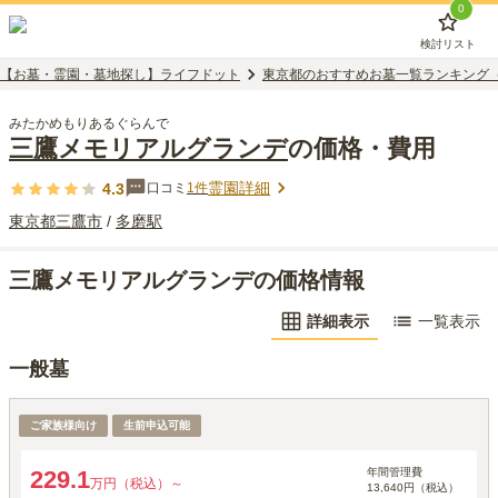
0
検討リスト
【お墓・霊園・墓地探し】ライフドット
東京都のおすすめお墓一覧ランキング
みたかめもりあるぐらんで
三鷹メモリアルグランデ
の価格・費用
霊園詳細
4.3
口コミ
1
件
東京都
三鷹市
/
多磨
駅
三鷹メモリアルグランデの価格情報
詳細表示
一覧表示
一般墓
一般墓所
ご家族様向け
生前申込可能
年間管理費
229.1
万円（税込）～
13,640円（税込）