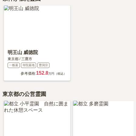
明王山 威徳院
東京都
/
三鷹市
一般墓
寺院墓地
曹洞宗
152.8
参考価格:
万円（税込）
東京都の公営霊園