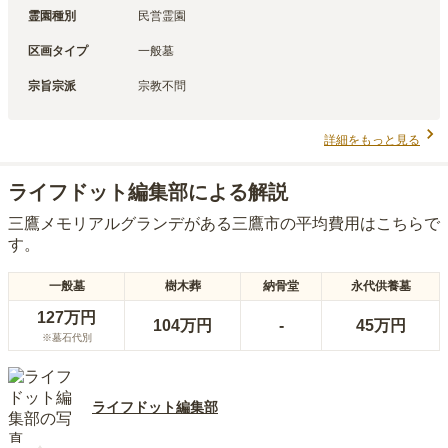
霊園種別
民営霊園
区画タイプ
一般墓
宗旨宗派
宗教不問
詳細をもっと見る
ライフドット編集部による解説
三鷹メモリアルグランデ
がある
三鷹市
の平均費用はこちらで
す。
一般墓
樹木葬
納骨堂
永代供養墓
127万円
104万円
-
45万円
※墓石代別
ライフドット編集部