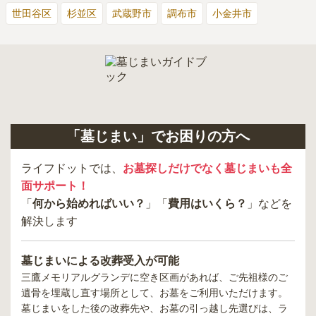
世田谷区
杉並区
武蔵野市
調布市
小金井市
「墓じまい」でお困りの方へ
ライフドットでは、
お墓探しだけでなく墓じまいも全
面サポート！
「
何から始めればいい？
」「
費用はいくら？
」などを
解決します
墓じまいによる改葬受入が可能
三鷹メモリアルグランデ
に空き区画があれば、ご先祖様のご
遺骨を埋蔵し直す場所として、お墓をご利用いただけます。
墓じまいをした後の改葬先や、お墓の引っ越し先選びは、ラ