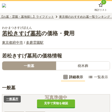
0
検討リスト
【お墓・霊園・墓地探し】ライフドット
東京都のおすすめお墓一覧ランキング
わかまつきすげぼえん
若松きすげ墓苑
の価格・費用
東京都
府中市
/
多磨霊園
駅
若松きすげ墓苑の価格情報
一般墓
樹木葬
詳細表示
一覧表示
一般墓
写真準備中
一般墓所
見学で実物を確認