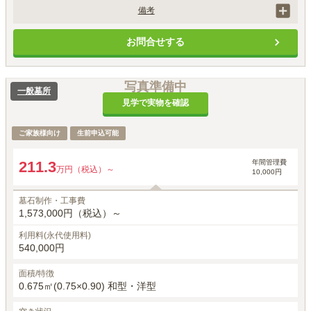
備考
墓石工事代には、基本彫刻料（家名・家紋等）が含まれます。
お問合せする
写真準備中
一般墓所
見学で実物を確認
ご家族様向け
生前申込可能
年間管理費
211.3
万円（税込）～
10,000円
墓石制作・工事費
1,573,000円（税込）～
利用料(永代使用料)
540,000円
面積/特徴
0.675㎡(0.75×0.90) 和型・洋型