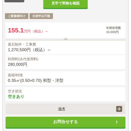
見学で実物を確認
ご家族様向け
生前申込可能
年間管理費
155.1
万円（税込）～
10,000円
墓石制作・工事費
1,270,500円（税込）～
利用料(永代使用料)
280,000円
面積/特徴
0.35㎡(0.50×0.70) 和型・洋型
空き状況
空きあり
備考
墓石工事代には、基本彫刻料（家名・家紋等）が含まれます。
お問合せする