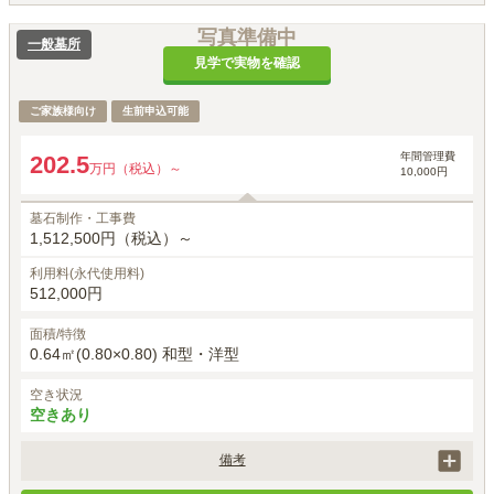
写真準備中
一般墓所
見学で実物を確認
ご家族様向け
生前申込可能
年間管理費
202.5
万円（税込）～
10,000円
墓石制作・工事費
1,512,500円（税込）～
利用料(永代使用料)
512,000円
面積/特徴
0.64㎡(0.80×0.80) 和型・洋型
空き状況
空きあり
備考
墓石工事代には、基本彫刻料（家名・家紋等）が含まれます。