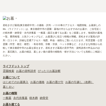
若松きすげ墓苑(東京都府中市）の価格・評判・バスや車のアクセス・地図情報。お墓探しの
life.（ライフドット）は、東京都府中市の霊園・墓地の中からおすすめのお墓や、ご自宅近く
の樹木葬・納骨堂・永代供養墓・一般墓（墓石を建てるお墓）をご提案します。地域別の墓地
一覧、費用相場、人気ランキングなど、お墓選びに役立つ情報が満載。若松きすげ墓苑の評
判・口コミや、詳細な交通アクセス・地図、料金・値段もご覧いただけます。民営霊園・公営
霊園（市営・都立・都営）・有名寺院、宗教・宗派、ペット供養など、さまざまな特徴から比
較して東京都府中市のお墓を探せます。若松きすげ墓苑の見学予約・資料請求の申込みのほ
か、墓石購入、お墓の移設、墓じまい後の遺骨の移動先・移す方法についても気軽にご相談く
ださい。
ライフドット トップ
霊園検索
お墓の資料請求
ぴったりお墓診断
お墓について
はじめてのお墓購入
お墓の価格
お墓の選び方
お墓の引越し（改葬）
墓じまい
お墓の種類
一般墓
永代供養墓
樹木葬
納骨堂
お墓を建てる