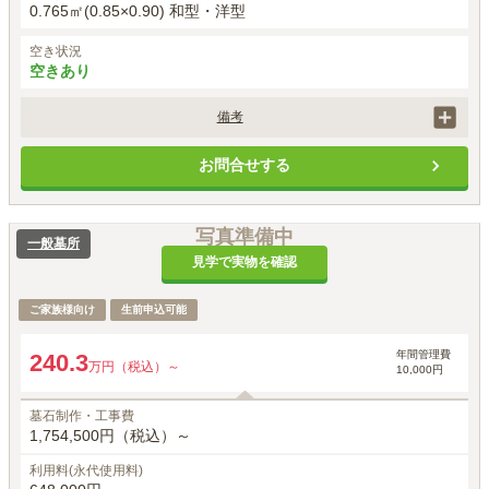
0.765㎡(0.85×0.90) 和型・洋型
空き状況
空きあり
備考
墓石工事代には、基本彫刻料（家名・家紋等）が含まれます。
お問合せする
写真準備中
一般墓所
見学で実物を確認
ご家族様向け
生前申込可能
年間管理費
240.3
万円（税込）～
10,000円
墓石制作・工事費
1,754,500円（税込）～
利用料(永代使用料)