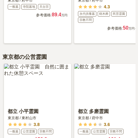
東京都
/
府中市
東京都
/
府中市
4.3
一般墓
寺院墓地
天台宗
89.4
永代供養墓
樹木葬
民営霊園
参考価格:
万円
宗教不問
50
参考価格:
万円～
東京都の公営霊園
都立 小平霊園
都立 多磨霊園
東京都
/
東村山市
東京都
/
府中市
3.8
3.6
一般墓
公営霊園
宗教不問
一般墓
公営霊園
宗教不問