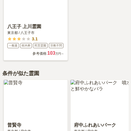
八王子 上川霊園
東京都
/
八王子市
3.1
一般墓
樹木葬
民営霊園
宗教不問
103
参考価格:
万円～
条件が似た霊園
普賢寺
府中ふれあいパーク