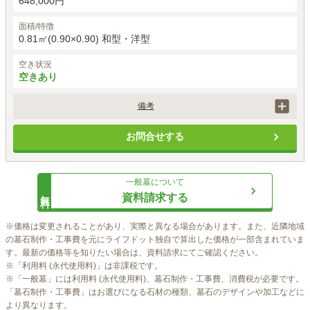
648,000円
面積/特徴
0.81㎡(0.90×0.90) 和型・洋型
空き状況
空きあり
備考
墓石工事代には、基本彫刻料（家名・家紋等）が含まれます。
お問合せする
一般墓
について
無料
資料請求する
※価格は変更されることがあり、実際と異なる場合があります。また、近隣地域
の墓石制作・工事費を元にライフドット独自で算出した価格が一部含まれていま
す。最新の価格等を知りたい場合は、資料請求にてご確認ください。

※「利用料 (永代使用料)」は非課税です。

※「一般墓」には利用料 (永代使用料)、墓石制作・工事費、消費税が必要です。
「墓石制作・工事費」はお選びになる石材の種類、墓石のデザインや加工などに
より異なります。