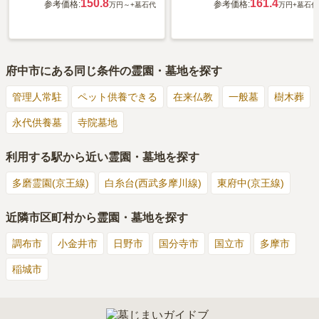
150.8
161.4
参考価格:
参考価格:
万円～
+墓石代
万円
+墓石代
府中市
にある同じ条件の霊園・墓地を探す
管理人常駐
ペット供養できる
在来仏教
一般墓
樹木葬
永代供養墓
寺院墓地
利用する駅から近い霊園・墓地を探す
多磨霊園(京王線)
白糸台(西武多摩川線)
東府中(京王線)
近隣市区町村から霊園・墓地を探す
調布市
小金井市
日野市
国分寺市
国立市
多摩市
稲城市