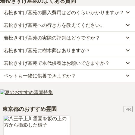
若松きすげ墓苑
のよくある質問
若松きすげ墓苑の購入費用はどのくらいかかりますか？
若松きすげ墓苑への行き方を教えてください。
若松きすげ墓苑では、一般墓が約145万円から、樹木葬が約64.8万
円からお求めいただけます。
若松きすげ墓苑の実際の評判はどうですか？
公共交通機関の場合、京王線「東府中」駅から府中市コミュニティ
なお、若松きすげ墓苑がある東京都の相場は、一般墓が約136万円
バス・ちゅうバスです。
（墓石代別途）、樹木葬が約82万円です。
若松きすげ墓苑に樹木葬はありますか？
若松きすげ墓苑の口コミはまだ投稿されておりません。
詳しいルートや地図は、本ページの「地図・交通アクセス」欄をご
お墓は、価格が高いものがよい、安いものが悪い、という訳ではあ
口コミはあくまで一つの目安です。資料請求や現地見学を通して、
確認ください。
りません。大切なのは、ご家族が心から納得し、安心してお参りで
若松きすげ墓苑で永代供養はお願いできますか？
はい、若松きすげ墓苑には6種類の樹木葬がございます。
ご自身の目で雰囲気を確認してみることをおすすめします。
きる場所を選ぶことです。
費用は、約64.8万円からとなっております。
ペットも一緒に供養できますか？
はい、若松きすげ墓苑は永代供養に対応しています。
若松きすげ墓苑がある東京都の樹木葬の相場価格は、約82万円で
費用は、約64.8万円からとなっております。
す。
はい、若松きすげ墓苑はペット供養に対応しております。
若松きすげ墓苑がある東京都の永代供養墓の相場価格は、約88万円
樹木葬
について詳しく知りたい方は『
樹木葬とは？費用相場・メリ
大切な家族の一員であるペットも供養できるプランをご用意してお
です。
ット＆デメリット・仕組みを解説
』をご覧ください。
りますので、資料請求で詳細条件をご確認ください。
永代供養について詳しく知りたい方は『
永代供養墓をわかりやすく
東京都のおすすめ霊園
解説！
』をご覧ください。