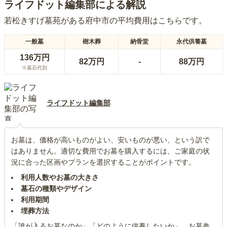
ライフドット編集部による解説
若松きすげ墓苑
がある
府中市
の平均費用はこちらです。
一般墓
樹木葬
納骨堂
永代供養墓
136万円
82万円
-
88万円
※墓石代別
ライフドット編集部
お墓は、価格が高いものがよい、安いものが悪い、という訳で
はありません。適切な費用でお墓を購入するには、ご家庭の状
況に合った区画やプランを選択することがポイントです。
利用人数やお墓の大きさ
墓石の種類やデザイン
利用期間
埋葬方法
「誰が入るお墓なのか」「どのように供養したいか」、お墓参