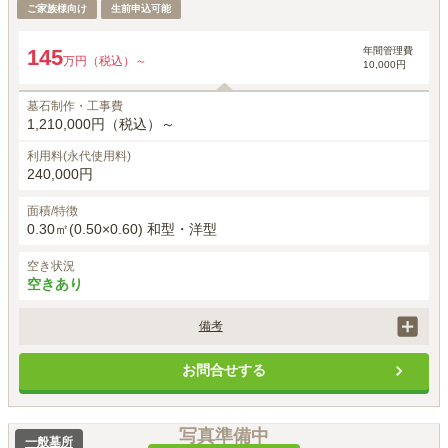
ご家族様向け
生前申込可能
年間管理費
145
万円（税込）～
10,000円
墓石制作・工事費
1,210,000円（税込）～
利用料(永代使用料)
240,000円
面積/特徴
0.30㎡(0.50×0.60) 和型・洋型
空き状況
空きあり
備考
墓石工事代には、基本彫刻料（家名・家紋等）が含まれます。
お問合せする
写真準備中
一般墓所