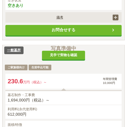
空き状況
空きあり
備考
墓石工事代には、基本彫刻料（家名・家紋等）が含まれます。
お問合せする
写真準備中
一般墓所
見学で実物を確認
ご家族様向け
生前申込可能
年間管理費
230.6
万円（税込）～
10,000円
墓石制作・工事費
1,694,000円（税込）～
利用料(永代使用料)
612,000円
面積/特徴