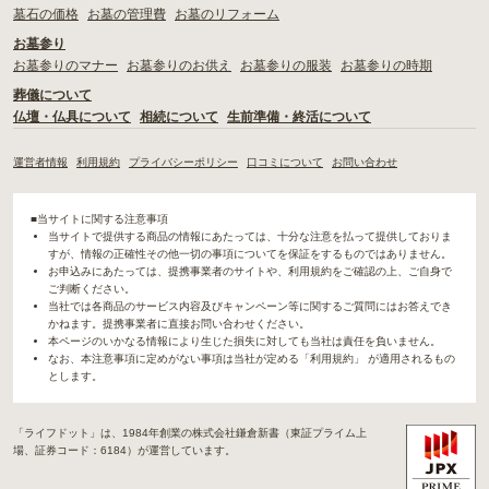
墓石の価格
お墓の管理費
お墓のリフォーム
お墓参り
お墓参りのマナー
お墓参りのお供え
お墓参りの服装
お墓参りの時期
葬儀について
仏壇・仏具について
相続について
生前準備・終活について
運営者情報
利用規約
プライバシーポリシー
口コミについて
お問い合わせ
■当サイトに関する注意事項
当サイトで提供する商品の情報にあたっては、十分な注意を払って提供しておりま
すが、情報の正確性その他一切の事項についてを保証をするものではありません。
お申込みにあたっては、提携事業者のサイトや、利用規約をご確認の上、ご自身で
ご判断ください。
当社では各商品のサービス内容及びキャンペーン等に関するご質問にはお答えでき
かねます。提携事業者に直接お問い合わせください。
本ページのいかなる情報により生じた損失に対しても当社は責任を負いません。
なお、本注意事項に定めがない事項は当社が定める「利用規約」 が適用されるもの
とします。
「ライフドット」は、1984年創業の株式会社鎌倉新書（東証プライム上
場、証券コード：6184）が運営しています。