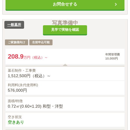
お問合せする
写真準備中
一般墓所
見学で実物を確認
ご家族様向け
生前申込可能
年間管理費
208.9
万円（税込）～
10,000円
墓石制作・工事費
1,512,500円（税込）～
利用料(永代使用料)
576,000円
面積/特徴
0.72㎡(0.60×1.20) 和型・洋型
空き状況
空きあり