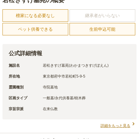
檀家になる必要なし
継承者がいらない
ペット供養できる
生前申込可能
公式詳細情報
施設名
若松きすげ墓苑(わかまつきすげぼえん)
所在地
東京都府中市若松町5-9-5
霊園種別
寺院墓地
区画タイプ
一般墓/永代供養墓/樹木葬
宗旨宗派
在来仏教
詳細をもっと見る