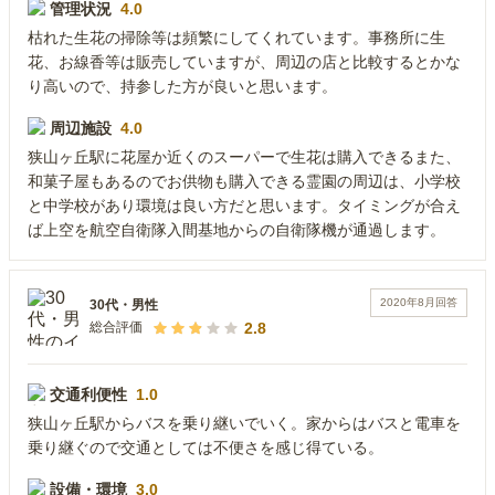
管理状況
4.0
枯れた生花の掃除等は頻繁にしてくれています。事務所に生
花、お線香等は販売していますが、周辺の店と比較するとかな
り高いので、持参した方が良いと思います。
周辺施設
4.0
狭山ヶ丘駅に花屋か近くのスーパーで生花は購入できるまた、
和菓子屋もあるのでお供物も購入できる霊園の周辺は、小学校
と中学校があり環境は良い方だと思います。タイミングが合え
ば上空を航空自衛隊入間基地からの自衛隊機が通過します。
2020年8月
回答
30代
・
男性
2.8
総合評価
交通利便性
1.0
狭山ヶ丘駅からバスを乗り継いでいく。家からはバスと電車を
乗り継ぐので交通としては不便さを感じ得ている。
設備・環境
3.0