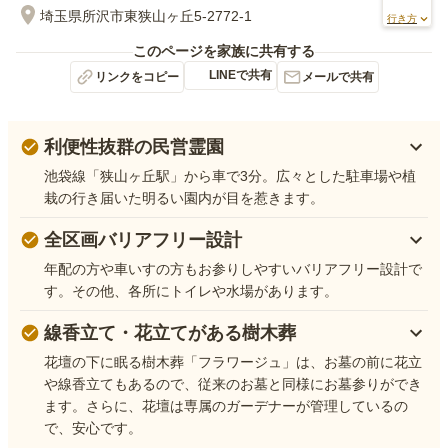
埼玉県所沢市東狭山ヶ丘5-2772-1
行き方
このページを家族に共有する
LINEで共有
リンクをコピー
メールで共有
利便性抜群の民営霊園
池袋線「狭山ヶ丘駅」から車で3分。広々とした駐車場や植
栽の行き届いた明るい園内が目を惹きます。
全区画バリアフリー設計
年配の方や車いすの方もお参りしやすいバリアフリー設計で
す。その他、各所にトイレや水場があります。
線香立て・花立てがある樹木葬
花壇の下に眠る樹木葬「フラワージュ」は、お墓の前に花立
や線香立てもあるので、従来のお墓と同様にお墓参りができ
ます。さらに、花壇は専属のガーデナーが管理しているの
で、安心です。