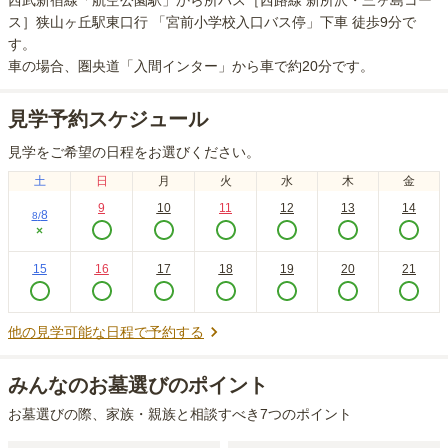
西武新宿線「航空公園駅」から所バス［西路線 新所沢・三ヶ島コー
ス］狭山ヶ丘駅東口行 「宮前小学校入口バス停」下車 徒歩9分
で
す。
車の場合
、圏央道「入間インター」から車で約20分
です。
見学予約スケジュール
見学をご希望の日程をお選びください。
土
日
月
火
水
木
金
9
10
11
12
13
14
8
8
/
×
15
16
17
18
19
20
21
他の見学可能な日程で予約する
みんなのお墓選びのポイント
お墓選びの際、家族・親族と相談すべき7つのポイント