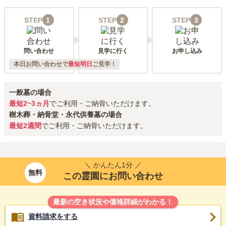
STEP
1
STEP
2
STEP
3
問い合わせ
見学に行く
お申し込み
本日お問い合わせで
最短明日
ご見学！
一般墓の場合
最短2~3ヵ月
でご利用・ご納骨いただけます。
樹木葬・納骨堂・永代供養墓の場合
最短2週間
でご利用・ご納骨いただけます。
＼ かんたん1分 ／
無料
この霊園にお問い合わせ
最新の空き状況や価格詳細がわかる！
資料請求をする