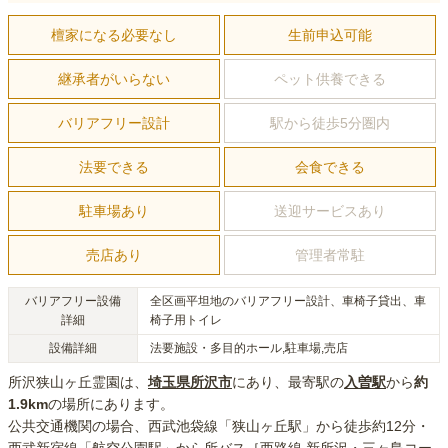
檀家になる必要なし
生前申込可能
継承者がいらない
ペット供養できる
バリアフリー設計
駅から徒歩5分圏内
法要できる
会食できる
駐車場あり
送迎サービスあり
売店あり
管理者常駐
バリアフリー設備
全区画平坦地のバリアフリー設計、車椅子貸出、車
詳細
椅子用トイレ
設備詳細
法要施設・多目的ホール,駐車場,売店
所沢狭山ヶ丘霊園
は、
埼玉県
所沢市
にあり
、最寄駅の
入曽
駅
から
約
1.9km
の場所にあり
ます。
公共交通機関の場合
、西武池袋線「狭山ヶ丘駅」から徒歩約12分・