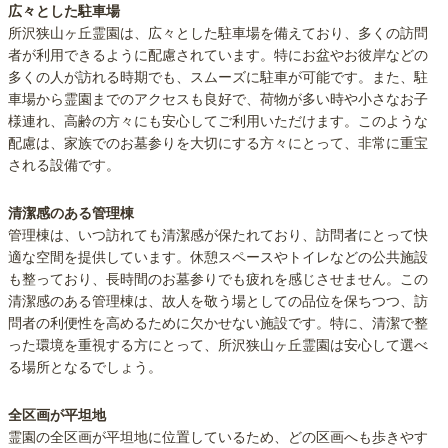
広々とした駐車場
所沢狭山ヶ丘霊園は、広々とした駐車場を備えており、多くの訪問
者が利用できるように配慮されています。特にお盆やお彼岸などの
多くの人が訪れる時期でも、スムーズに駐車が可能です。また、駐
車場から霊園までのアクセスも良好で、荷物が多い時や小さなお子
様連れ、高齢の方々にも安心してご利用いただけます。このような
配慮は、家族でのお墓参りを大切にする方々にとって、非常に重宝
される設備です。
清潔感のある管理棟
管理棟は、いつ訪れても清潔感が保たれており、訪問者にとって快
適な空間を提供しています。休憩スペースやトイレなどの公共施設
も整っており、長時間のお墓参りでも疲れを感じさせません。この
清潔感のある管理棟は、故人を敬う場としての品位を保ちつつ、訪
問者の利便性を高めるために欠かせない施設です。特に、清潔で整
った環境を重視する方にとって、所沢狭山ヶ丘霊園は安心して選べ
る場所となるでしょう。
全区画が平坦地
霊園の全区画が平坦地に位置しているため、どの区画へも歩きやす