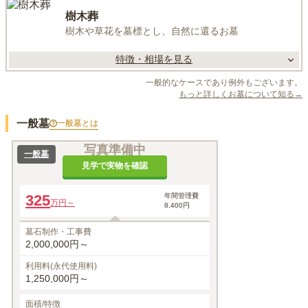
樹木葬
樹木や草花を墓標とし、自然に還るお墓
特徴・相場を見る
一般的なケースであり例外もございます。
もっと詳しくお墓について知る→
一般墓
一般墓
とは
写真準備中
一般墓
見学で実物を確認
325
年間管理費
万円～
8,400円
墓石制作・工事費
2,000,000円～
利用料(永代使用料)
1,250,000円～
面積/特徴