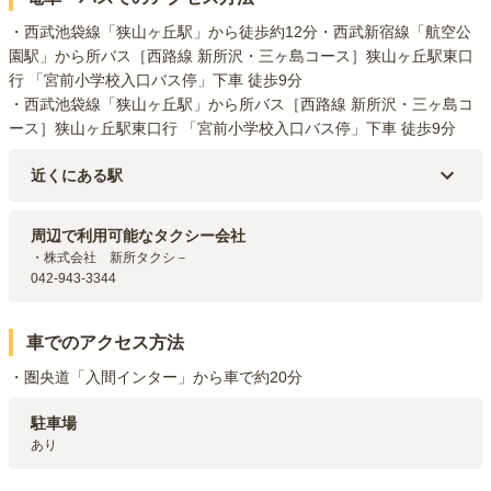
・西武池袋線「狭山ヶ丘駅」から徒歩約12分・西武新宿線「航空公
園駅」から所バス［西路線 新所沢・三ヶ島コース］狭山ヶ丘駅東口
行 「宮前小学校入口バス停」下車 徒歩9分

・西武池袋線「狭山ヶ丘駅」から所バス［西路線 新所沢・三ヶ島コ
ース］狭山ヶ丘駅東口行 「宮前小学校入口バス停」下車 徒歩9分
近くにある駅
西武新宿線
入曽
駅（
1.9km
）
西武池袋線
武蔵藤沢
駅（
2.2km
）
周辺で利用可能なタクシー会社
西武池袋線
狭山ヶ丘
駅（
2.4km
）
・株式会社　新所タクシ－

042-943-3344
車でのアクセス方法
・圏央道「入間インター」から車で約20分
駐車場
あり