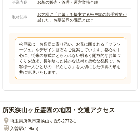
事業内容
お墓の販売・管理・運営業務全般
お客様に「お墓」を提案する松戸家の若手営業が
取材記事
感じた、お墓業界の課題とは？
松戸家は、お客様に寄り添い、お花に囲まれる「フラワ
ージュ」やデザイン墓石をご提案しています。都心を中
心に、従来の形式にとらわれない明るく開放的なお墓づ
くりを追求。長年培った確かな技術と柔軟な発想で、お
客様一人ひとりの「私らしさ」を大切にした供養の形を
共に実現いたします。
所沢狭山ヶ丘霊園の地図・交通アクセス
埼玉県所沢市東狭山ヶ丘5-2772-1
入曽
駅(
1.9km
)