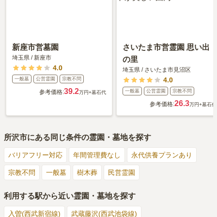
新座市営墓園
さいたま市営霊園 思い出
埼玉県
/
新座市
の里
4.0
埼玉県
/
さいたま市見沼区
一般墓
公営霊園
宗教不問
4.0
39.2
一般墓
公営霊園
宗教不問
参考価格:
万円
+墓石代
26.3
参考価格:
万円
+墓石代
所沢市
にある同じ条件の霊園・墓地を探す
バリアフリー対応
年間管理費なし
永代供養プランあり
宗教不問
一般墓
樹木葬
民営霊園
利用する駅から近い霊園・墓地を探す
入曽(西武新宿線)
武蔵藤沢(西武池袋線)