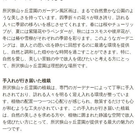
所沢狭山ヶ丘霊園のガーデン風区画は、まるで自然豊かな公園のよ
うな美しさを持っています。四季折々の花々が咲き誇り、訪れる
人々に季節の移ろいを感じさせてくれます。春には桜やチューリッ
プが、夏には紫陽花やラベンダーが、秋にはコスモスや彼岸花が、
冬には椿や雪柳がそれぞれの季節を彩ります。このようなガーデニ
ングは、故人との思い出を静かに回想するのに最適な環境を提供
し、自然と調和した穏やかな時間を過ごすことができます。特に、
自然を愛し、美しい景観の中で故人を偲びたいと考える方にとっ
て、所沢狭山ヶ丘霊園は理想的な場所です。
手入れが行き届いた植栽
所沢狭山ヶ丘霊園の植栽は、専門のガーデナーによって丁寧に手入
れされており、訪れる人々を明るく迎え入れる環境が整っていま
す。植物の配置一つ一つに心配りが感じられ、散策するだけでも心
が和むような工夫がされています。この手入れが行き届いた植栽
は、自然の美しさを求める方や、植物に囲まれた静謐な空間で故人
を偲びたい方にとって、所沢狭山ヶ丘霊園が提供する最大の魅力の
一つです。