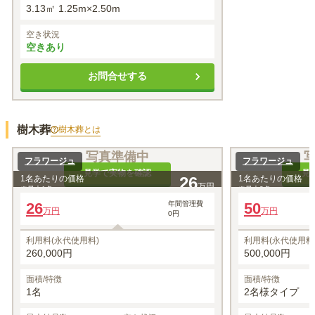
3.13㎡ 1.25m×2.50m
空き状況
空きあり
お問合せする
樹木葬
樹木葬
とは
写真準備中
フラワージュ
フラワージュ
見学で実物を確認
見
1名あたりの価格
26
1名あたりの価格
万円
※最大
1
名
※最大
2
名
26
年間管理費
50
万円
万円
0円
利用料(永代使用料)
利用料(永代使用料
260,000円
500,000円
面積/特徴
面積/特徴
1名
2名様タイプ