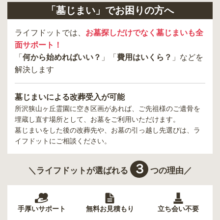
「墓じまい」でお困りの方へ
ライフドットでは、
お墓探しだけでなく墓じまいも全
面サポート！
「
何から始めればいい？
」「
費用はいくら？
」などを
解決します
墓じまいによる改葬受入が可能
所沢狭山ヶ丘霊園
に空き区画があれば、ご先祖様のご遺骨を
埋蔵し直す場所として、お墓をご利用いただけます。
墓じまいをした後の改葬先や、お墓の引っ越し先選びは、ラ
イフドットにご相談ください。
３
＼ライフドットが選ばれる
つの理由／
手厚いサポート
無料お見積もり
立ち会い不要