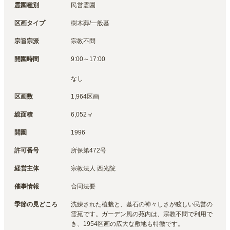
霊園種別
民営霊園
区画タイプ
樹木葬/一般墓
宗旨宗派
宗教不問
開園時間
9:00～17:00

なし
区画数
1,964区画
総面積
6,052㎡
開園
1996
許可番号
所保第472号
経営主体
宗教法人 西光院
催事情報
合同法要
季節の見どころ
洗練された植栽と、墓石の神々しさが眩しい民営の
霊苑です。ガーデン風の苑内は、宗教不問で利用で
き、1954区画の広大な敷地も特徴です。