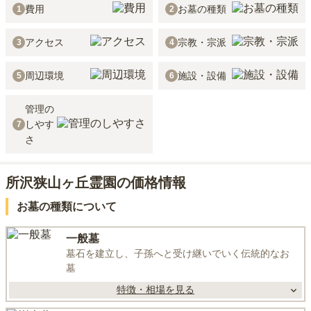
費用
お墓の種類
1
2
アクセス
宗教・宗派
3
4
周辺環境
施設・設備
5
6
管理の
しやす
7
さ
所沢狭山ヶ丘霊園の価格情報
お墓の種類について
一般墓
墓石を建立し、子孫へと受け継いでいく伝統的なお
墓
特徴・相場を見る