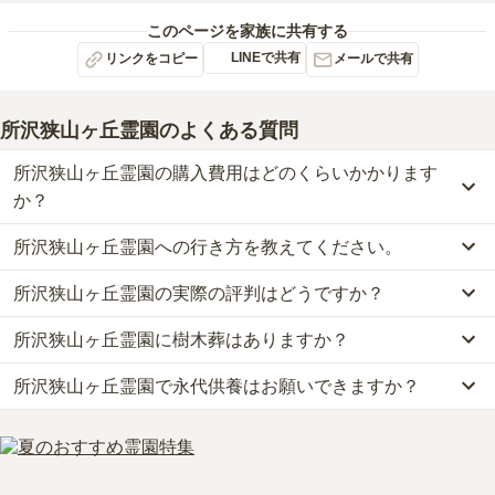
このページを家族に共有する
LINEで共有
リンクをコピー
メールで共有
所沢狭山ヶ丘霊園
のよくある質問
所沢狭山ヶ丘霊園の購入費用はどのくらいかかります
か？
所沢狭山ヶ丘霊園への行き方を教えてください。
所沢狭山ヶ丘霊園では、一般墓が約325万円から、樹木葬が約26万
円からお求めいただけます。
所沢狭山ヶ丘霊園の実際の評判はどうですか？
公共交通機関の場合、西武池袋線「狭山ヶ丘駅」から徒歩約12分・
なお、所沢狭山ヶ丘霊園がある埼玉県の相場は、一般墓が約64万円
西武新宿線「航空公園駅」から所バス［西路線 新所沢・三ヶ島コー
（墓石代別途）、樹木葬が約58万円です。
所沢狭山ヶ丘霊園に樹木葬はありますか？
当サイトに寄せられた総合評価は、3.8点です。特に価格が高く評
ス］狭山ヶ丘駅東口行 「宮前小学校入口バス停」下車 徒歩9分で
お墓は、価格が高いものがよい、安いものが悪い、という訳ではあ
価されています。
す。
りません。大切なのは、ご家族が心から納得し、安心してお参りで
所沢狭山ヶ丘霊園で永代供養はお願いできますか？
はい、所沢狭山ヶ丘霊園には4種類の樹木葬がございます。
利用者様からは「霊園の周辺は畑や茶畑が多くて何もないので、お
車の場合、圏央道「入間インター」から車で約20分です。
きる場所を選ぶことです。
費用は、約26万円からとなっております。
供え物や生花を買うには狭山ヶ丘駅か入曽駅付近の店舗で購入しな
詳しいルートや地図は、本ページの「地図・交通アクセス」欄をご
はい、所沢狭山ヶ丘霊園は永代供養に対応しています。
所沢狭山ヶ丘霊園がある埼玉県の樹木葬の相場価格は、約58万円で
いといけないのでとても不便です。」といったお声をいただいてお
確認ください。
費用は、約26万円からとなっております。
す。
ります。
所沢狭山ヶ丘霊園がある埼玉県の永代供養墓の相場価格は、約65万
樹木葬
について詳しく知りたい方は『
樹木葬とは？費用相場・メリ