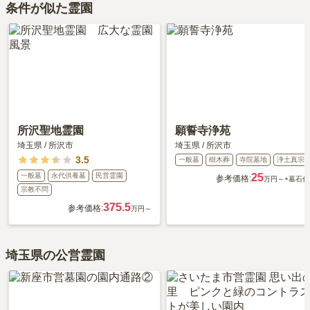
条件が似た霊園
円です。
ット＆デメリット・仕組みを解説
』をご覧ください。
永代供養について詳しく知りたい方は『
永代供養墓をわかりやすく
解説！
』をご覧ください。
所沢聖地霊園
願誓寺浄苑
埼玉県
/
所沢市
埼玉県
/
所沢市
3.5
一般墓
樹木葬
寺院墓地
浄土真宗
一般墓
永代供養墓
民営霊園
25
参考価格:
万円～
+墓石代
宗教不問
375.5
参考価格:
万円～
埼玉県の公営霊園