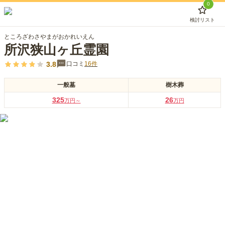
0
検討リスト
ところざわさやまがおかれいえん
所沢狭山ヶ丘霊園
3.8
口コミ
16
件
一般墓
樹木葬
325
26
万円～
万円