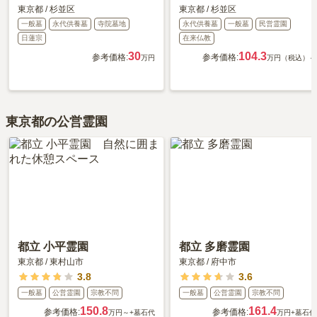
東京都
/
杉並区
東京都
/
杉並区
一般墓
永代供養墓
寺院墓地
永代供養墓
一般墓
民営霊園
日蓮宗
在来仏教
30
104.3
参考価格:
参考価格:
万円
万円（税込）～
東京都の公営霊園
都立 小平霊園
都立 多磨霊園
東京都
/
東村山市
東京都
/
府中市
3.8
3.6
一般墓
公営霊園
宗教不問
一般墓
公営霊園
宗教不問
150.8
161.4
参考価格:
参考価格:
万円～
+墓石代
万円
+墓石代