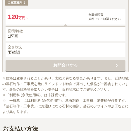
ご家族様向け
年間管理費
120
万円～
資料にてご確認ください
面積/特徴
1区画
空き状況
要確認
お問合せする
※価格は変更されることがあり、実際と異なる場合があります。また、近隣地域
の墓石制作・工事費を元にライフドット独自で算出した価格が一部含まれていま
す。最新の価格等を知りたい場合は、資料請求にてご確認ください。

※「利用料 (永代使用料)」は非課税です。

※「一般墓」には利用料 (永代使用料)、墓石制作・工事費、消費税が必要です。
「墓石制作・工事費」はお選びになる石材の種類、墓石のデザインや加工などに
より異なります。
お支払い方法