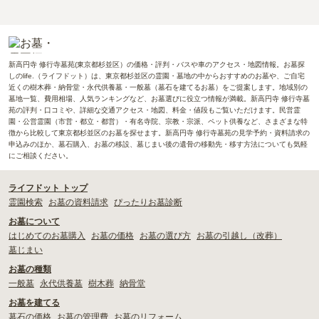
新高円寺 修行寺墓苑(東京都杉並区）の価格・評判・バスや車のアクセス・地図情報。お墓探
しのlife.（ライフドット）は、東京都杉並区の霊園・墓地の中からおすすめのお墓や、ご自宅
近くの樹木葬・納骨堂・永代供養墓・一般墓（墓石を建てるお墓）をご提案します。地域別の
墓地一覧、費用相場、人気ランキングなど、お墓選びに役立つ情報が満載。新高円寺 修行寺墓
苑の評判・口コミや、詳細な交通アクセス・地図、料金・値段もご覧いただけます。民営霊
園・公営霊園（市営・都立・都営）・有名寺院、宗教・宗派、ペット供養など、さまざまな特
徴から比較して東京都杉並区のお墓を探せます。新高円寺 修行寺墓苑の見学予約・資料請求の
申込みのほか、墓石購入、お墓の移設、墓じまい後の遺骨の移動先・移す方法についても気軽
にご相談ください。
ライフドット トップ
霊園検索
お墓の資料請求
ぴったりお墓診断
お墓について
はじめてのお墓購入
お墓の価格
お墓の選び方
お墓の引越し（改葬）
墓じまい
お墓の種類
一般墓
永代供養墓
樹木葬
納骨堂
お墓を建てる
墓石の価格
お墓の管理費
お墓のリフォーム