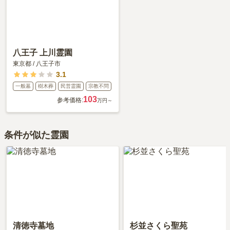
八王子 上川霊園
東京都
/
八王子市
3.1
一般墓
樹木葬
民営霊園
宗教不問
103
参考価格:
万円～
条件が似た霊園
清徳寺墓地
杉並さくら聖苑