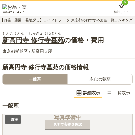
0
検討リスト
【お墓・霊園・墓地探し】ライフドット
東京都のおすすめお墓一覧ランキング
しんこうえんじ しゅぎょうじぼえん
新高円寺 修行寺墓苑
の価格・費用
東京都
杉並区
/
新高円寺
駅
新高円寺 修行寺墓苑の価格情報
一般墓
永代供養墓
詳細表示
一覧表示
一般墓
写真準備中
一般墓
見学で実物を確認