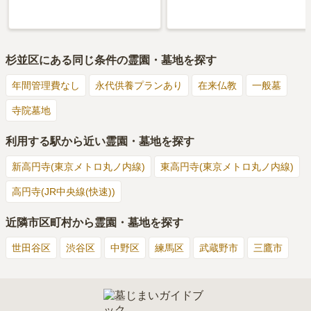
杉並区
にある同じ条件の霊園・墓地を探す
年間管理費なし
永代供養プランあり
在来仏教
一般墓
寺院墓地
利用する駅から近い霊園・墓地を探す
新高円寺(東京メトロ丸ノ内線)
東高円寺(東京メトロ丸ノ内線)
高円寺(JR中央線(快速))
近隣市区町村から霊園・墓地を探す
世田谷区
渋谷区
中野区
練馬区
武蔵野市
三鷹市