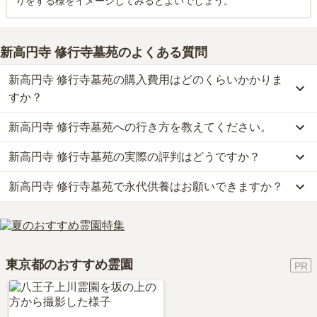
りをする様をイメージしてみるとよいでしょう。
新高円寺 修行寺墓苑
のよくある質問
新高円寺 修行寺墓苑の購入費用はどのくらいかかりま
すか？
新高円寺 修行寺墓苑への行き方を教えてください。
新高円寺 修行寺墓苑では、一般墓が約120万円から、永代供養墓が
約10万円からお求めいただけます。
新高円寺 修行寺墓苑の実際の評判はどうですか？
公共交通機関の場合、丸の内線「新高円寺駅」から徒歩7分です。
なお、新高円寺 修行寺墓苑がある東京都の相場は、一般墓が約971
車の場合、中央自動車道「高井戸インター」から車で約14分です。
万円（墓石代別途）、永代供養墓が約49万円です。
新高円寺 修行寺墓苑で永代供養はお願いできますか？
新高円寺 修行寺墓苑の口コミはまだ投稿されておりません。
詳しいルートや地図は、本ページの「地図・交通アクセス」欄をご
お墓は、価格が高いものがよい、安いものが悪い、という訳ではあ
口コミはあくまで一つの目安です。資料請求や現地見学を通して、
確認ください。
りません。大切なのは、ご家族が心から納得し、安心してお参りで
はい、新高円寺 修行寺墓苑は永代供養に対応しています。
ご自身の目で雰囲気を確認してみることをおすすめします。
きる場所を選ぶことです。
費用は、約10万円からとなっております。
新高円寺 修行寺墓苑がある東京都の永代供養墓の相場価格は、約
東京都のおすすめ霊園
49万円です。
永代供養について詳しく知りたい方は『
永代供養墓をわかりやすく
解説！
』をご覧ください。