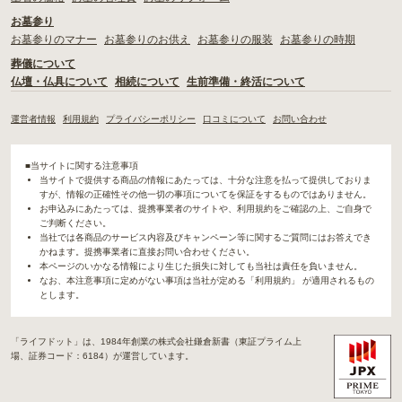
お墓参り
お墓参りのマナー
お墓参りのお供え
お墓参りの服装
お墓参りの時期
葬儀について
仏壇・仏具について
相続について
生前準備・終活について
運営者情報
利用規約
プライバシーポリシー
口コミについて
お問い合わせ
■当サイトに関する注意事項
当サイトで提供する商品の情報にあたっては、十分な注意を払って提供しておりま
すが、情報の正確性その他一切の事項についてを保証をするものではありません。
お申込みにあたっては、提携事業者のサイトや、利用規約をご確認の上、ご自身で
ご判断ください。
当社では各商品のサービス内容及びキャンペーン等に関するご質問にはお答えでき
かねます。提携事業者に直接お問い合わせください。
本ページのいかなる情報により生じた損失に対しても当社は責任を負いません。
なお、本注意事項に定めがない事項は当社が定める「利用規約」 が適用されるもの
とします。
「ライフドット」は、1984年創業の株式会社鎌倉新書（東証プライム上
場、証券コード：6184）が運営しています。