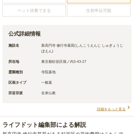
ペット供養できる
生前申込可能
公式詳細情報
施設名
新高円寺 修行寺墓苑(しんこうえんじ しゅぎょうじ
ぼえん)
所在地
東京都杉並区堀ノ内3-43-27
霊園種別
寺院墓地
区画タイプ
一般墓
宗旨宗派
在来仏教
詳細をもっと見る
ライフドット編集部による解説