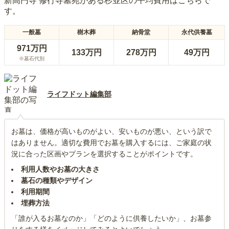
新高円寺 修行寺墓苑
がある
杉並区
の平均費用はこちらで
す。
一般墓
樹木葬
納骨堂
永代供養墓
971万円
133万円
278万円
49万円
※墓石代別
ライフドット編集部
お墓は、価格が高いものがよい、安いものが悪い、という訳で
はありません。適切な費用でお墓を購入するには、ご家庭の状
況に合った区画やプランを選択することがポイントです。
利用人数やお墓の大きさ
墓石の種類やデザイン
利用期間
埋葬方法
「誰が入るお墓なのか」「どのように供養したいか」、お墓参