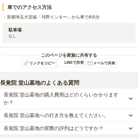
車でのアクセス方法
・首都埼玉大宮線「与野インター」から車で約5分
駐車場
なし
このページを家族に共有する
LINEで共有
リンクをコピー
メールで共有
長覚院 堂山墓地
のよくある質問
長覚院 堂山墓地の購入費用はどのくらいかかります
か？
長覚院 堂山墓地への行き方を教えてください。
長覚院 堂山墓地では、一般墓が約105万円(墓石代別)からお求めい
ただけます。
長覚院 堂山墓地の実際の評判はどうですか？
公共交通機関の場合、JR京浜東北線「与野駅」から徒歩約16分・
なお、長覚院 堂山墓地がある埼玉県の相場は、一般墓が約64万円
東武バスウエスト「領家住宅バス停」下車徒歩4分です。
（墓石代別途）です。