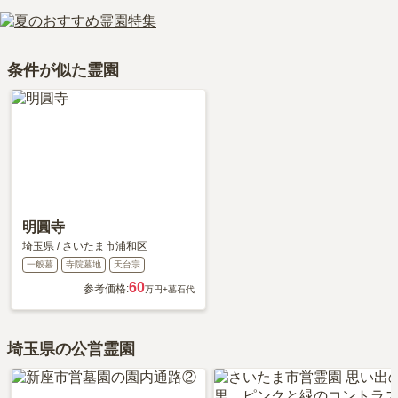
長覚院 堂山墓地の口コミはまだ投稿されておりません。
車の場合、首都埼玉大宮線「与野インター」から車で約5分です。
お墓は、価格が高いものがよい、安いものが悪い、という訳ではあ
口コミはあくまで一つの目安です。資料請求や現地見学を通して、
詳しいルートや地図は、本ページの「地図・交通アクセス」欄をご
りません。大切なのは、ご家族が心から納得し、安心してお参りで
ご自身の目で雰囲気を確認してみることをおすすめします。
確認ください。
きる場所を選ぶことです。
条件が似た霊園
明圓寺
埼玉県
/
さいたま市浦和区
一般墓
寺院墓地
天台宗
60
参考価格:
万円
+墓石代
埼玉県の公営霊園