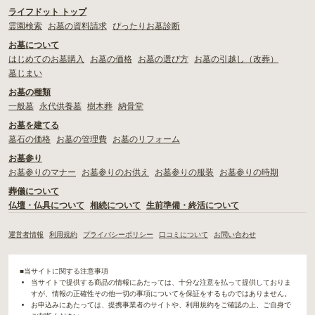
ライフドット トップ
霊園検索
お墓の資料請求
ぴったりお墓診断
お墓について
はじめてのお墓購入
お墓の価格
お墓の選び方
お墓の引越し（改葬）
墓じまい
お墓の種類
一般墓
永代供養墓
樹木葬
納骨堂
お墓を建てる
墓石の価格
お墓の管理費
お墓のリフォーム
お墓参り
お墓参りのマナー
お墓参りのお供え
お墓参りの服装
お墓参りの時期
葬儀について
仏壇・仏具について
相続について
生前準備・終活について
運営者情報
利用規約
プライバシーポリシー
口コミについて
お問い合わせ
■当サイトに関する注意事項
当サイトで提供する商品の情報にあたっては、十分な注意を払って提供しておりま
すが、情報の正確性その他一切の事項についてを保証をするものではありません。
お申込みにあたっては、提携事業者のサイトや、利用規約をご確認の上、ご自身で