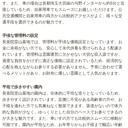
す。また、車の場合は首都埼玉大宮線の与野インターから約5分と近
接しているため、自家用車でもスムーズにお越しいただけます。公
共交通機関と自家用車の両方から比較的アクセスがよく、様々な交
通手段を選択できるのが魅力です。
手頃な管理料の設定
長覚院堂山墓地では、管理料が手頃な価格設定となっています。お
金に余裕がない方でも、安心して永代供養を受けられるよう配慮さ
れています。管理料は霊園運営に欠かせない大切な収入源ですが、
過度な負担をかけずに適正な価格に設定されているため、経済的な
心配を抱えながらお参りする必要がありません。予算に合わせて選
べるメリットがあり、お財布に優しい霊園として人気があります。
平坦で歩きやすい園内
長覚院堂山墓地の園内は、全体的に平坦な造りとなっているため、
歩きやすく設計されています。足腰に不安がある高齢者の方や、お
子様を連れた方でも気兼ねなく散策できます。坂道がないので体力
的な負担が少なく、ゆっくりとした自分のペースでお参りできるの
が大きな魅力です。また、車いすの方でも比較的スムーズに移動が
可能です。園内が平坦なため、お年寄りからお子様まで幅広い年齢