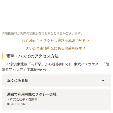
※地図情報が実際の霊園所在地と異なる場合がございます。
現在地からのアクセス経路を地図で見る
さいたま市浦和区
にあるお墓を探す
電車・バスでのアクセス方法
・JR京浜東北線「与野駅」から徒歩約16分・東武バスウエスト「領
家住宅バス停」下車徒歩4分
近くにある駅
JR京浜東北線
与野
駅（
1.3km
）
周辺で利用可能なタクシー会社
・株式会社平和自動車

0120-188-961