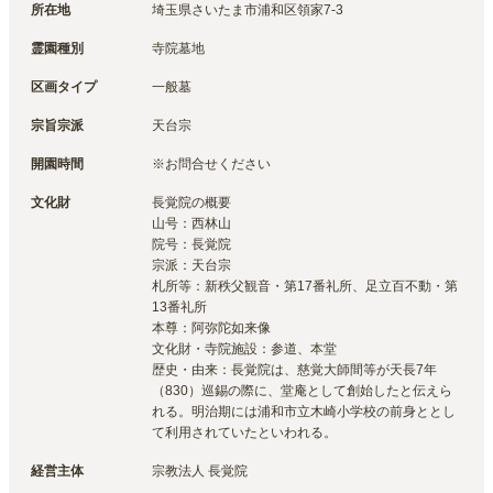
所在地
埼玉県さいたま市浦和区領家7-3
霊園種別
寺院墓地
区画タイプ
一般墓
宗旨宗派
天台宗
開園時間
※お問合せください
文化財
長覚院の概要

山号：西林山

院号：長覚院

宗派：天台宗

札所等：新秩父観音・第17番礼所、足立百不動・第
13番礼所

本尊：阿弥陀如来像

文化財・寺院施設：参道、本堂

歴史・由来：長覚院は、慈覚大師間等が天長7年
（830）巡錫の際に、堂庵として創始したと伝えら
れる。明治期には浦和市立木崎小学校の前身ととし
て利用されていたといわれる。
経営主体
宗教法人 長覚院