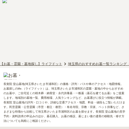
【お墓・霊園・墓地探し】ライフドット
埼玉県のおすすめお墓一覧ランキング
長覚院 堂山墓地(埼玉県さいたま市浦和区）の価格・評判・バスや車のアクセス・地図情報。
お墓探しのlife.（ライフドット）は、埼玉県さいたま市浦和区の霊園・墓地の中からおすすめ
のお墓や、ご自宅近くの樹木葬・納骨堂・永代供養墓・一般墓（墓石を建てるお墓）をご提案
します。地域別の墓地一覧、費用相場、人気ランキングなど、お墓選びに役立つ情報が満載。
長覚院 堂山墓地の評判・口コミや、詳細な交通アクセス・地図、料金・値段もご覧いただけま
す。民営霊園・公営霊園（市営・都立・都営）・有名寺院、宗教・宗派、ペット供養など、さ
まざまな特徴から比較して埼玉県さいたま市浦和区のお墓を探せます。長覚院 堂山墓地の見学
予約・資料請求の申込みのほか、墓石購入、お墓の移設、墓じまい後の遺骨の移動先・移す方
法についても気軽にご相談ください。