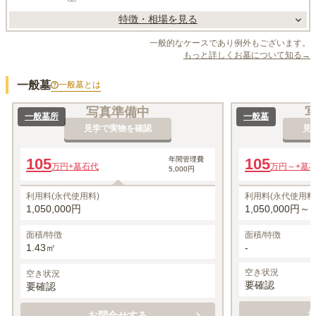
特徴・相場を見る
一般的なケースであり例外もございます。
もっと詳しくお墓について知る→
一般墓
一般墓
とは
写真準備中
一般墓所
一般墓
見学で実物を確認
見
105
年間管理費
105
万円
+墓石代
万円～
+墓
5,000円
利用料(永代使用料)
利用料(永代使用料
1,050,000円
1,050,000円～
面積/特徴
面積/特徴
1.43㎡
-
空き状況
空き状況
要確認
要確認
お問合せする