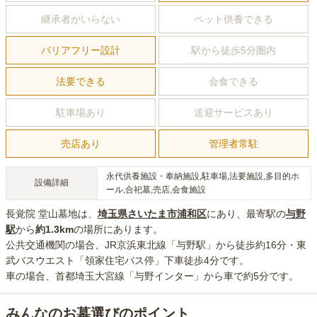
継承者がいらない
ペット供養できる
バリアフリー設計
駅から徒歩5分圏内
法要できる
会食できる
駐車場あり
送迎サービスあり
売店あり
管理者常駐
永代供養施設・奉納施設,駐車場,法要施設,多目的ホ
設備詳細
ール,合祀墓,売店,会食施設
長覚院 堂山墓地
は、
埼玉県
さいたま市浦和区
にあり
、最寄駅の
与野
駅
から
約
1.3km
の場所にあり
ます。
公共交通機関の場合
、JR京浜東北線「与野駅」から徒歩約16分・東
武バスウエスト「領家住宅バス停」下車徒歩4分
です。
車の場合
、首都埼玉大宮線「与野インター」から車で約5分
です。
みんなのお墓選びのポイント