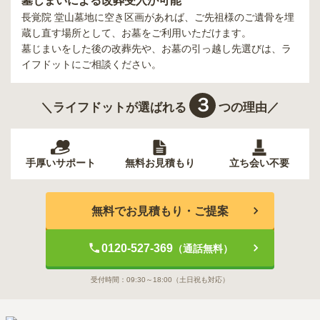
墓じまいによる改葬受入が可能
長覚院 堂山墓地
に空き区画があれば、ご先祖様のご遺骨を埋
蔵し直す場所として、お墓をご利用いただけます。
墓じまいをした後の改葬先や、お墓の引っ越し先選びは、ラ
イフドットにご相談ください。
３
＼ライフドットが選ばれる
つの理由／
手厚いサポート
無料お見積もり
立ち会い不要
無料でお見積もり・ご提案
0120-527-369
（通話無料）
受付時間：
09:30～18:00
（土日祝も対応）