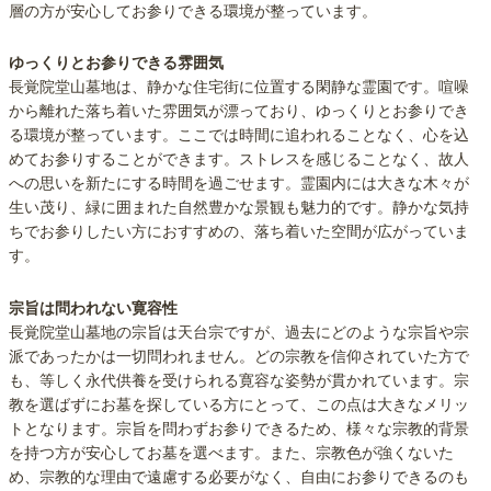
層の方が安心してお参りできる環境が整っています。
ゆっくりとお参りできる雰囲気
長覚院堂山墓地は、静かな住宅街に位置する閑静な霊園です。喧噪
から離れた落ち着いた雰囲気が漂っており、ゆっくりとお参りでき
る環境が整っています。ここでは時間に追われることなく、心を込
めてお参りすることができます。ストレスを感じることなく、故人
への思いを新たにする時間を過ごせます。霊園内には大きな木々が
生い茂り、緑に囲まれた自然豊かな景観も魅力的です。静かな気持
ちでお参りしたい方におすすめの、落ち着いた空間が広がっていま
す。
宗旨は問われない寛容性
長覚院堂山墓地の宗旨は天台宗ですが、過去にどのような宗旨や宗
派であったかは一切問われません。どの宗教を信仰されていた方で
も、等しく永代供養を受けられる寛容な姿勢が貫かれています。宗
教を選ばずにお墓を探している方にとって、この点は大きなメリッ
トとなります。宗旨を問わずお参りできるため、様々な宗教的背景
を持つ方が安心してお墓を選べます。また、宗教色が強くないた
め、宗教的な理由で遠慮する必要がなく、自由にお参りできるのも