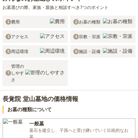
お墓選びの際、家族・親族と相談すべき7つのポイント
費用
お墓の種類
1
2
アクセス
宗教・宗派
3
4
周辺環境
施設・設備
5
6
管理の
しやす
7
さ
長覚院 堂山墓地の価格情報
お墓の種類について
一般墓
墓石を建立し、子孫へと受け継いでいく伝統的なお
墓