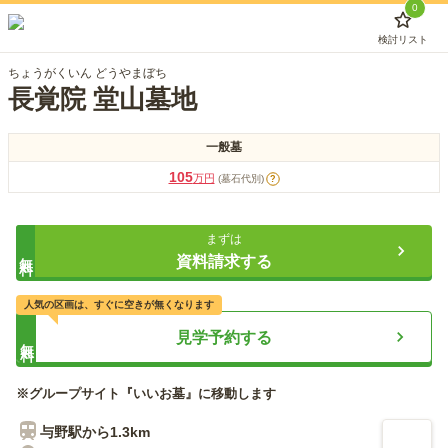
0
検討リスト
ちょうがくいん どうやまぼち
長覚院 堂山墓地
一般墓
105
万円
(墓石代別)
?
まずは
無料
資料請求する
人気の区画は、すぐに空きが無くなります
見学予約する
無料
※グループサイト『いいお墓』に移動します
与野
駅から
1.3km