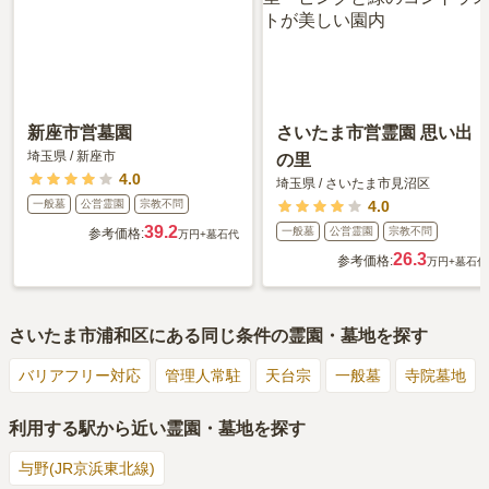
新座市営墓園
さいたま市営霊園 思い出
埼玉県
/
新座市
の里
4.0
埼玉県
/
さいたま市見沼区
一般墓
公営霊園
宗教不問
4.0
39.2
一般墓
公営霊園
宗教不問
参考価格:
万円
+墓石代
26.3
参考価格:
万円
+墓石代
さいたま市浦和区
にある同じ条件の霊園・墓地を探す
バリアフリー対応
管理人常駐
天台宗
一般墓
寺院墓地
利用する駅から近い霊園・墓地を探す
与野(JR京浜東北線)