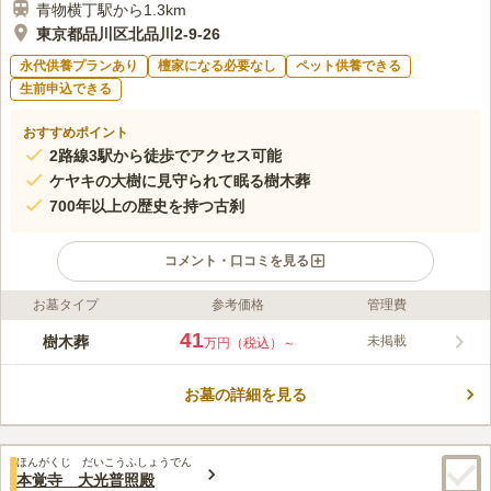
青物横丁駅から1.3km
東京都品川区北品川2-9-26
永代供養プランあり
檀家になる必要なし
ペット供養できる
生前申込できる
おすすめポイント
2路線3駅から徒歩でアクセス可能
ケヤキの大樹に見守られて眠る樹木葬
700年以上の歴史を持つ古刹
コメント・口コミを見る
お墓タイプ
参考価格
管理費
ライフドット編集部のコメント
正德寺 欅の杜 樹木葬 樹心～じゅしん～は、品川区北品川にある
41
樹木葬
未掲載
万円（税込）～
お寺、正德寺の境内にある樹木葬墓地です。北品川は羽田空港や
東海道新幹線の通る品川駅からもアクセスしやすく、遠方の方に
お墓の詳細を見る
も嬉しい立地のお寺です。永代供養付きの樹木葬なので、後継ぎ
コメントの続きを読む
の心配がありません。お1人様から安心してご利用いただけま
す。樹木葬地には香台や花立がついているので、一般的なお墓の
口コミ評価
ように、お花とお線香を供え、故人に手を合わせるお墓参りもで
ほんがくじ だいこうふしょうでん
この霊園はまだ誰からも評価されていません。
本覚寺 大光普照殿
きます。都内で樹木葬墓地をお探しの方におすすめです。