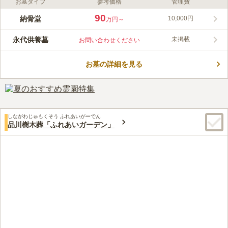
お墓タイプ
参考価格
管理費
ライフドット編集部のコメント
本覚寺 大光普照殿は現代的な雰囲気が特徴的な寺院です。本覚
90
納骨堂
10,000円
万円～
寺は450年の歴史を有する由緒あるお寺となっています。特徴的
なのは目を惹きつけられるような装飾が施されていることです。
永代供養墓
未掲載
お問い合わせください
季節を鮮やかに表現した風光の間や、宇宙空間をモチーフにデザ
コメントの続きを読む
インした千光の間など近代的なデザインとなっています。比較的
新しい墓地ですので、気持ちよくご利用できます。設備も充実し
お墓の詳細を見る
口コミ評価
ており、不便は御座いません。
この霊園はまだ誰からも評価されていません。
しながわじゅもくそう ふれあいがーでん
品川樹木葬「ふれあいガーデン」