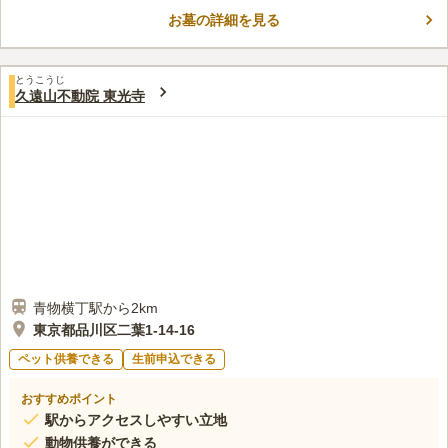
す。廊下は鏡張りのところもあり、見晴らしがよく宗教不問の室
お墓の詳細を見る
内墓苑です。 最寄り駅の青物横丁が近く、お参りに訪れやすく
コメントの続きを読む
なっています。園内に新しくできた休憩所が利用しやすいポイン
トです。段差は少なく道路は広々としています。また、浪花節の
口コミ評価
祖である「桃中軒雲右衛門」や一刀流の祖として知られる剣豪
とうこうじ
この霊園はまだ誰からも評価されていません。
久遠山不動院 東光寺
「伊藤一刀斎」、鳶頭の「お祭り佐七」など有名人のお墓が多く
あります。
青物横丁駅から2km
東京都品川区二葉1-14-16
ペット供養できる
生前申込できる
おすすめポイント
駅からアクセスしやすい立地
動物供養ができる