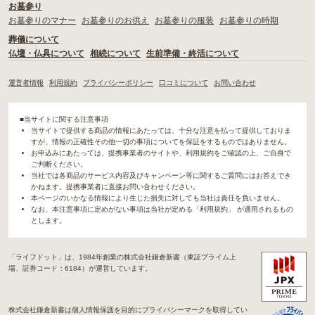
お墓参り
お墓参りのマナー
お墓参りのお供え
お墓参りの服装
お墓参りの時期
葬儀について
仏壇・仏具について
相続について
生前準備・終活について
運営者情報
利用規約
プライバシーポリシー
口コミについて
お問い合わせ
■当サイトに関する注意事項
当サイトで提供する商品の情報にあたっては、十分な注意を払って提供しておりま
すが、情報の正確性その他一切の事項についてを保証をするものではありません。
お申込みにあたっては、提携事業者のサイトや、利用規約をご確認の上、ご自身で
ご判断ください。
当社では各商品のサービス内容及びキャンペーン等に関するご質問にはお答えでき
かねます。提携事業者に直接お問い合わせください。
本ページのいかなる情報により生じた損失に対しても当社は責任を負いません。
なお、本注意事項に定めがない事項は当社が定める「利用規約」 が適用されるもの
とします。
「ライフドット」は、1984年創業の株式会社鎌倉新書（東証プライム上
場、証券コード：6184）が運営しています。
株式会社鎌倉新書は個人情報保護を目的にプライバシーマークを取得してい