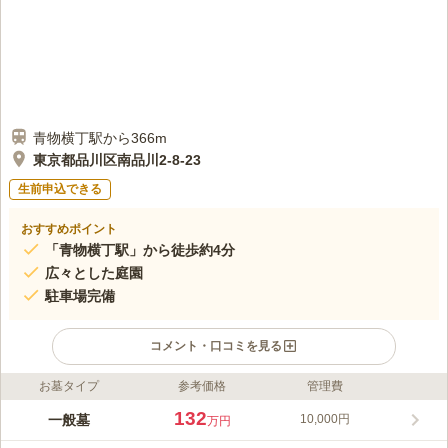
青物横丁駅から366m
東京都品川区南品川2-8-23
生前申込できる
おすすめポイント
「青物横丁駅」から徒歩約4分
広々とした庭園
駐車場完備
コメント・口コミを見る
お墓タイプ
参考価格
管理費
ライフドット編集部のコメント
この寺院は、庭園が広々としていて、品川にいることをわすれて
132
一般墓
10,000円
万円
しまうくらい、開放的でゆったりとしていて居心地のいい空間で