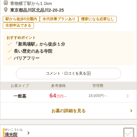
青物横丁駅から1.1km
東京都品川区北品川2-20-25
駅から徒歩5分圏内
永代供養プランあり
檀家になる必要なし
生前申込できる
おすすめポイント
「新馬場駅」から徒歩１分
長い歴史のある寺院
バリアフリー
コメント・口コミを見る
お墓タイプ
参考価格
管理費
ライフドット編集部のコメント
京浜急行線「新馬場駅」から徒歩1分とすぐの場所にある浄苑な
64
一般墓
18,000円～
万円～
のでアクセスが良くたいへん便利です。 管理をしているのは本
照寺で歴史のある寺院ですが、在来仏教に対応しています。 新
お墓の詳細を見る
馬場駅前浄苑は全区画が平坦でバリアフリー対応なので、車椅子
コメントの続きを読む
や足が悪い、小さなお子様でも安心して お墓参りができるよう
になっています。
口コミ評価
せいこういん
この霊園はまだ誰からも評価されていません。
清光院