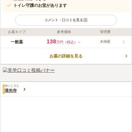
トイレ守護のお堂があります
コメント・口コミを見る
お墓タイプ
参考価格
管理費
ライフドット編集部のコメント
「ペット達が亡くなった時、同じよう一緒に祀ってあげたい」と
138
一般墓
未掲載
万円（税込）～
いう声から動物供養塔を建てた墓苑です。 ペットと飼い主のた
めに「ワンハート・ストーン」というお墓を用意していたり、人
お墓の詳細を見る
にも動物にも優しい墓苑です。 ずっと一緒に暮らしてきたペッ
コメントの続きを読む
トと同じお墓で眠りたいという方におすすめの墓苑です。 トイ
レ守護のお堂もあり、故人の参拝とともにお祈りすることもでき
口コミ評価
ます。
この霊園はまだ誰からも評価されていません。
せいこうじ
清光寺