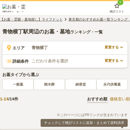
0
検討リスト
【お墓・霊園・墓地探し】ライフドット
東京都のおすすめお墓一覧ランキング
青物横丁駅周辺のお墓・墓地
ランキング・一覧
変更する
青物横丁
エリア
変更する
こだわり条件を選択
詳細条件
お墓タイプから選ぶ
一般墓
樹木葬
納骨堂
永代供養墓
1
-
14
/
14
件
おすすめ順
価格安い順
※このページにはPRリンクが含まれています
チェックして検討リストに追加・まとめて資料請求