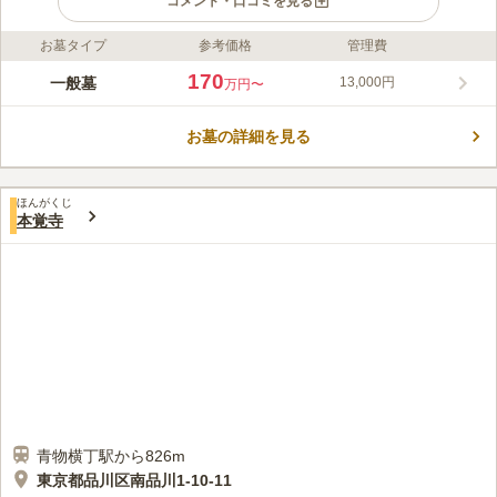
コメント・口コミを見る
お墓タイプ
参考価格
管理費
ライフドット編集部のコメント
嶺雲寺は曹洞宗の寺院で、慶長9（1604）年に厳育和尚によって
170
一般墓
13,000円
万円〜
創建され、吉田半左衛門重房により中興開基されたといわれてい
ます。境内右手には稲荷神社と閻魔堂が並んでおり、閻魔堂には
お墓の詳細を見る
石彫りの閻魔王像と脱衣婆像が安置されていて、1月と7月の16
コメントの続きを読む
日にご開帳されます。檀家墓地、霊園墓地ともに日当たり良好で
明るい雰囲気です。
口コミ評価
ほんがくじ
この霊園はまだ誰からも評価されていません。
本覚寺
青物横丁駅から826m
東京都品川区南品川1-10-11