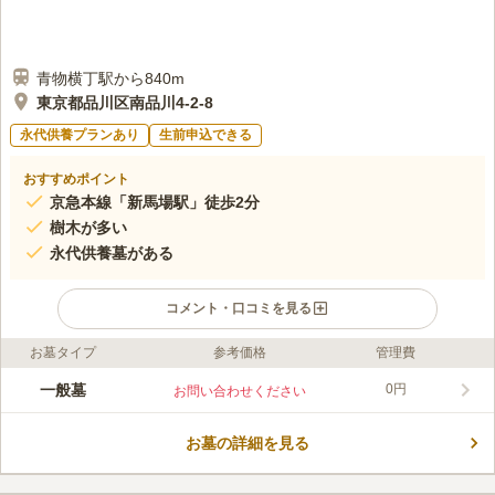
青物横丁駅から840m
東京都品川区南品川4-2-8
永代供養プランあり
生前申込できる
おすすめポイント
京急本線「新馬場駅」徒歩2分
樹木が多い
永代供養墓がある
コメント・口コミを見る
お墓タイプ
参考価格
管理費
ライフドット編集部のコメント
品川区や大田区からのアクセスが良い清光寺は、最寄駅から徒歩
一般墓
0円
お問い合わせください
2分で、周辺は緑豊かで静かで落ち着いた環境です。 境内は清掃
が行き届いており綺麗にされており、気持ちのいい空間になって
お墓の詳細を見る
います。 境内墓地には永代供養も皆様にご利用いただけるのも
コメントの続きを読む
特徴です。 また会食施設や法要施設も完備しておりますので、
非常に便利です。