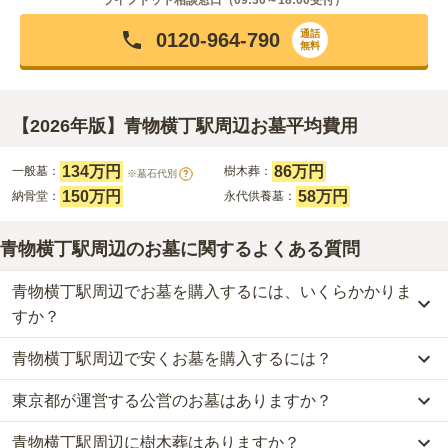
ライフドット相談窓口（
09:30～18:00
受付）
通話
0120-964-790
無料
【2026年版】青物横丁駅周辺お墓平均費用
134万円
86万円
一般墓：
樹木葬：
※墓石代別
?
150万円
58万円
納骨堂：
永代供養墓：
青物横丁駅周辺のお墓に関するよくある質問
青物横丁駅周辺でお墓を購入するには、いくらかかりま
すか？
青物横丁駅周辺で安くお墓を購入するには？
青物横丁駅周辺
での購入費用の目安は、
一般墓が約301万円、樹木
葬が約86万円、納骨堂が約150万円、永代供養墓が約58万円
です。
東京都が運営する公営のお墓はありますか？
青物横丁駅周辺
で一番安価な
お墓
は、
天妙国寺 永代供養納骨堂 鳳
一般墓を建てる場合は、「永代使用料（土地代）」と「墓石代」の
凰堂
の
納骨堂
で、
5万円
からお求めいただけます。
2つが主な費用となります。
青物横丁駅周辺に樹木葬はありますか？
青物横丁駅周辺
には、公営の霊園の掲載がありません。
一般的に最も費用を抑えられるのは、他の方のご遺骨と一緒に埋葬