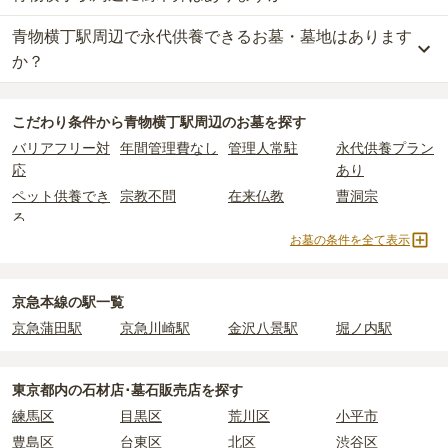
青物横丁駅周辺
の一般墓の永代使用料の平均は
134万円
で、墓石代
一方で、
東京都
内には、県または市区町村が運営する公営の霊園が
する
「合祀墓（ごうしぼ）」
と呼ばれるタイプです。個別のお墓に
は
東京都の平均
166.9万円
です。いずれも区画の広さや墓石の大き
青物横丁駅周辺で永代供養できるお墓・墓地はあります
青物横丁駅周辺
には、
3
件の樹木葬があります。
16
件あります。
比べて省スペースで管理の手間がかからないため、費用が安く設定
さ・素材によって変わります。
詳しくは、
青物横丁駅周辺
の樹木葬の一覧
をご覧ください。
か？
されています。
樹木葬・納骨堂・永代供養墓は、基本的に墓石代がかからず、永代
公営霊園は民営の霊園と異なり、契約にあたって応募資格が設けら
価格の目安は、1名あたり5万円〜30万円程度です。
使用料のみかかります。
青物横丁駅周辺
には、永代供養できるお墓・墓地が
9
件あります。
れているケースがほとんどです。
こだわり条件から
青物横丁駅周辺
のお墓を探す
詳しくは、
青物横丁駅周辺
の永代供養の一覧
をご覧ください。
主な条件として、遺骨がすでにある、該当の市区町村に一定年数以
青物横丁駅周辺
で安価なお墓を探したい場合は、
価格の安い順
で並
なお、お墓によっては以下の費用が別途かかる場合があります。
バリアフリー対
年間管理費なし
管理人常駐
永代供養プラン
上住んでいるなどが挙げられます。
び替えてお墓を探すのがおすすめです。
・
開眼法要の費用
：お墓を新しく建てた際に行う儀式のための費
応
あり
条件を満たさない場合は、申し込み自体ができないことも多いた
用。僧侶に渡すお布施がかかります。
め、事前の確認が重要です。
ペット供養でき
宗教不問
在来仏教
曹洞宗
・
納骨式の費用
：お墓に遺骨を納める儀式のための費用。僧侶に渡
契約条件の詳細は、各霊園のページをご確認いただくか、資料請求
る
すお布施、会食などの費用がかかります。
よりお問い合わせください。
お墓の条件を全て表示
・
年間管理費
：お墓の管理費。契約後、毎年発生するケースがあり
日蓮宗
臨済宗
天台宗
法華宗
ます。
樹木葬
納骨堂
永代供養墓
寺院墓地
1人用区画あり
2人用区画あり
3人用区画あり
京急本線の駅一覧
正確な費用は、区画や石材の選び方によって大きく変わるため、見
京急蒲田駅
京急川崎駅
金沢八景駅
堀ノ内駅
積もりを取るまで確定しません。
現地見学では、担当者に「提示金額以外にかかる費用はないか」を
必ず確認することをおすすめします。
東京都
内の石材店･墓石販売店を探す
現地への見学が難しい場合は、資料請求でも各霊園の詳しい料金案
練馬区
目黒区
荒川区
小平市
内を取り寄せることができます。
豊島区
台東区
北区
渋谷区