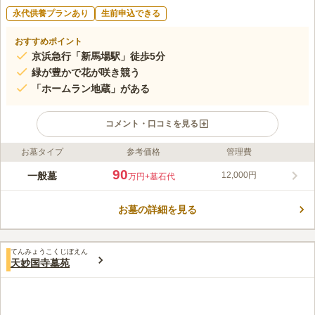
永代供養プランあり
生前申込できる
おすすめポイント
京浜急行「新馬場駅」徒歩5分
緑が豊かで花が咲き競う
「ホームラン地蔵」がある
コメント・口コミを見る
お墓タイプ
参考価格
管理費
ライフドット編集部のコメント
490年以上の歴史を持つ品川区の日蓮宗寺院は、京浜急行「新馬
90
一般墓
12,000円
万円
+墓石代
場駅」南口より徒歩5分の立地にあります。 江戸時代の中期に完
成した現在の本堂は、区内屈指の古い木造建物です。 境内は
お墓の詳細を見る
広々としており、緑が豊かで春には花が咲き競うことから、別称
コメントの続きを読む
「花の寺」とよばれています。 王貞治が度々訪れているホーム
ラン地蔵は、心臓病のために亡くなった少年のお墓で、バットと
口コミ評価
ボールをもっている地蔵像があります。
てんみょうこくじぼえん
3.7
みんなの評価
口コミ
2
件
天妙国寺墓苑
もう少し自然との調和が必要と考えます。都会の雰囲気が強すぎ
20代
男性
てゆとりが感じられず、安らぎが足りない。もう少し自然を増やしたほう
が良い。
口コミの続きを読む