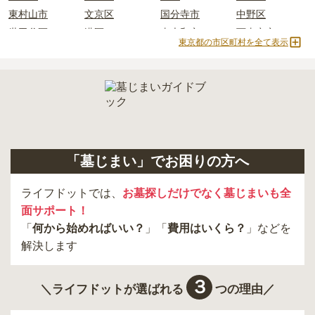
東村山市
文京区
国分寺市
中野区
世田谷区
港区
東大和市
西東京市
東京都の市区町村を全て表示
立川市
奥多摩町
瑞穂町
江東区
小金井市
日の出町
品川区
三鷹市
狛江市
町田市
府中市
江戸川区
羽村市
昭島市
あきる野市
青梅市
日野市
八王子市
大田区
中央区
多摩市
千代田区
調布市
足立区
「墓じまい」でお困りの方へ
東久留米市
葛飾区
墨田区
杉並区
新宿区
稲城市
板橋区
ライフドットでは、
お墓探しだけでなく墓じまいも全
面サポート！
「
何から始めればいい？
」「
費用はいくら？
」などを
解決します
３
＼ライフドットが選ばれる
つの理由／