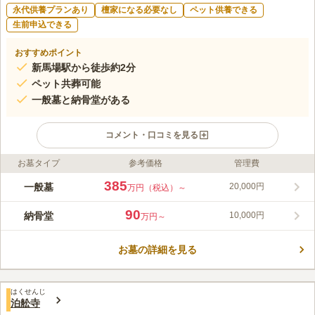
永代供養プランあり
檀家になる必要なし
ペット供養できる
生前申込できる
おすすめポイント
新馬場駅から徒歩約2分
ペット共葬可能
一般墓と納骨堂がある
コメント・口コミを見る
お墓タイプ
参考価格
管理費
ライフドット編集部のコメント
本覚寺は、東京都品川区にある天台宗の寺院です。1573年（元
385
一般墓
20,000円
万円（税込）～
亀3年）から続く古刹ですが、本堂が入っている建物は鉄筋コン
クリート造りで、1階部分は吹き抜けになっており、近代的な一
90
納骨堂
10,000円
万円～
面も持っています。境内には、品川区の文化財に指定されている
コメントの続きを読む
庚申供養塔があり、かつてはこの塔を中心に縁日が開かれていま
した。境内には一般墓と納骨堂があり、それぞれ使用条件が異な
お墓の詳細を見る
口コミ評価
るため注意が必要です。
この霊園はまだ誰からも評価されていません。
はくせんじ
泊舩寺