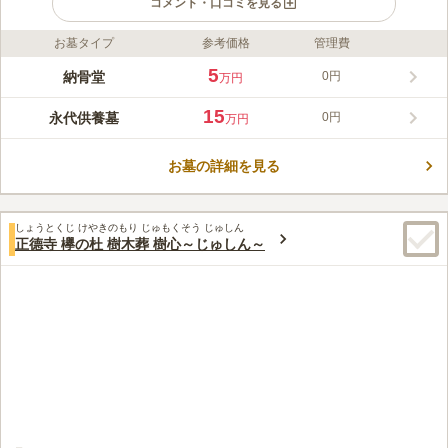
コメント・口コミを見る
お墓タイプ
参考価格
管理費
ライフドット編集部のコメント
徳川将軍家の保護を受けた、弘安8年（1285年）創建。品川を代
5
納骨堂
0円
万円
表する古刹寺院です。室内墓苑なので冷房・暖房も完備されてい
て天候に悩まず、お墓周りの清掃も手間がかからないので、安心
15
永代供養墓
0円
万円
してご利用いただけます。最寄り駅から徒歩県圏内で、品川商店
コメントの続きを読む
街沿いに位置するので、お参り後の散策も楽しめます。納骨数に
合わせて小壇、中壇、大壇、特別壇の4タイプあり、内容に合わ
お墓の詳細を見る
口コミ評価
せて複数の使用料プランが用意されています。
この霊園はまだ誰からも評価されていません。
しょうとくじ けやきのもり じゅもくそう じゅしん
正德寺 欅の杜 樹木葬 樹心～じゅしん～