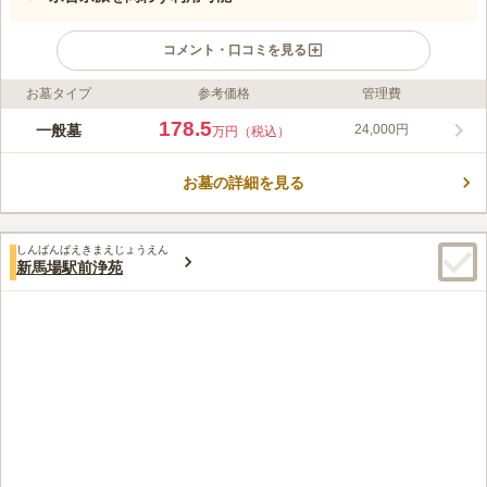
コメント・口コミを見る
お墓タイプ
参考価格
管理費
ライフドット編集部のコメント
品川中央霊園は、旧東海道の面影残る北品川の地にある都市型霊
178.5
一般墓
24,000円
万円（税込）
園です。京浜急行線「新馬場駅」から目と鼻の先というアクセス
の良さが魅力です。区画は日当たりや風通しがよく、綺麗に整備
お墓の詳細を見る
されていますので、穏やかな気持ちで気持ち良くお参りすること
コメントの続きを読む
ができます。すぐ近くに駐車場も完備されているため、電車だけ
でなく自動車を利用してお参りに行くことも可能です。
口コミ評価
しんばんばえきまえじょうえん
3.9
みんなの評価
口コミ
3
件
新馬場駅前浄苑
霊園でもろうそくや線香を売っているが最寄の駅に商店街があ
50代
男性
り、コンビニや花屋もあるのでそちらを利用してます。法事は近くに中華
屋さんがあり昼時以外なら予約がきくので活用しています。
口コミの続きを読む