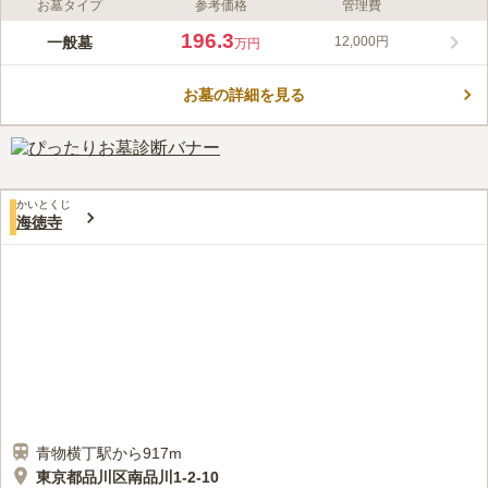
お墓タイプ
参考価格
管理費
ライフドット編集部のコメント
駅前には花屋やコンビニがあり、お参りに必要なものが購入で
196.3
一般墓
12,000円
万円
き、デリバリーでの会食が可能ですので非常に便利です。 墓苑
には新旧のお墓が入り交じり歴史を感じることもできます。 お
お墓の詳細を見る
墓はきれいに手入れされており、落ち着いた雰囲気です。 周辺
コメントの続きを読む
には目黒川があり、公園も多くあるので、お参り後に足を延ばし
て散策にいくことも可能です。
口コミ評価
この霊園はまだ誰からも評価されていません。
かいとくじ
海徳寺
青物横丁駅から917m
東京都品川区南品川1-2-10