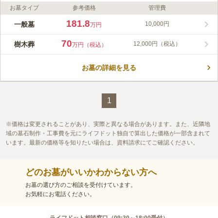
お墓タイプ
参考価格
管理費
ライフドット編集部のコメント
都心にあるためアクセスが良く、徒歩、バス、車と移動手段が選
181.8
一般墓
10,000円
万円
べます。墓地は線路を挟んだ反対側にあり、寺院と墓地は歩いて
3分ほどです。最寄り駅は「鮫洲駅」となり、お寺に向かう際は
70
樹木葬
12,000円（税込）
万円（税込）
西口、墓地に向かう際は東口から行くと便利です。また、墓地に
コメントの続きを読む
コインパーキングが隣接しており、近くにはコンビニもありま
す。お墓のタイプは一般墓と樹木葬があり、樹木葬はペット共葬
お墓の詳細を見る
口コミ評価
が可能です。
この霊園はまだ誰からも評価されていません。
1
価格は変更されることがあり、実際と異なる場合があります。また、近隣地
域の墓石制作・工事費を元にライフドット独自で算出した価格が一部含まれて
います。最新の価格等を知りたい場合は、資料請求にてご確認ください。
どのお墓がいいかわからない方へ
お墓の選び方のご相談を受付けています。
お気軽にお電話ください。