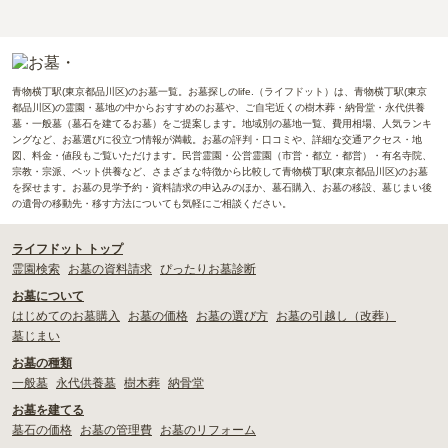
青物横丁駅(東京都品川区)のお墓一覧。お墓探しのlife.（ライフドット）は、青物横丁駅(東京
都品川区)の霊園・墓地の中からおすすめのお墓や、ご自宅近くの樹木葬・納骨堂・永代供養
墓・一般墓（墓石を建てるお墓）をご提案します。地域別の墓地一覧、費用相場、人気ランキ
ングなど、お墓選びに役立つ情報が満載。お墓の評判・口コミや、詳細な交通アクセス・地
図、料金・値段もご覧いただけます。民営霊園・公営霊園（市営・都立・都営）・有名寺院、
宗教・宗派、ペット供養など、さまざまな特徴から比較して青物横丁駅(東京都品川区)のお墓
を探せます。お墓の見学予約・資料請求の申込みのほか、墓石購入、お墓の移設、墓じまい後
の遺骨の移動先・移す方法についても気軽にご相談ください。
ライフドット トップ
霊園検索
お墓の資料請求
ぴったりお墓診断
お墓について
はじめてのお墓購入
お墓の価格
お墓の選び方
お墓の引越し（改葬）
墓じまい
お墓の種類
一般墓
永代供養墓
樹木葬
納骨堂
お墓を建てる
墓石の価格
お墓の管理費
お墓のリフォーム