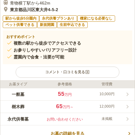
青物横丁駅から462m
東京都品川区東大井4-5-2
駅から徒歩5分圏内
永代供養プランあり
檀家になる必要なし
ペット供養できる
新規開園
生前申込できる
おすすめポイント
複数の駅から徒歩でアクセスできる
お参りしやすいバリアフリー設計
霊園内で会食・法要が可能
コメント・口コミを見る
お墓タイプ
参考価格
管理費
ライフドット編集部のコメント
泊舩寺 樹木葬は、東京都品川区にある永代供養付きのガーデン
55
一般墓
10,000円
万円
墓地です。「お墓の継承者がいない」、「将来どうなるかわから
ない」といった悩みをお持ちの方にもおすすめです。約640年の
65
樹木葬
12,000円
万円～
長い歴史を持つ由緒ある泊舩寺によって手厚く供養されるので、
コメントの続きを読む
安心して利用できます。駐車場が完備されているので、車をご利
永代供養墓
未掲載
お問い合わせください
用の方にも便利です。
口コミ評価
この霊園はまだ誰からも評価されていません。
お墓の詳細を見る