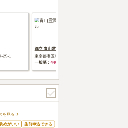
都立 青山霊園
都立 谷中霊
25-1
東京都港区南青山2-32-2
東京都台東区谷
一般墓
440万円～+墓石代
一般墓
2
スを見る
眺めがいい
生前申込できる