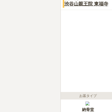
渋谷山親王院 東福寺
お墓タイプ
納骨堂