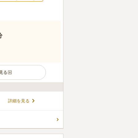
分
見る
ら徒歩4分、東京メトロ千代田
詳細を見る
場所に位置しています。マンシ
観の寺院です。高級感あふれ
故人を華やかに祭ります。屋
コメントの続きを読む
くお参りをすることができま
の寺院ですが、過去の宗教や
ることが出来ます。
ん。