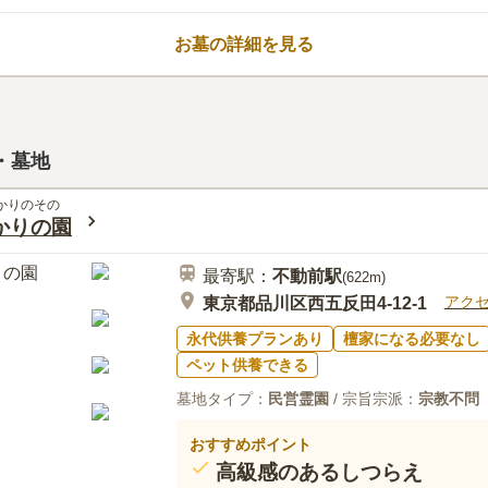
です。 園内は、都心にありながらも
好です。明るい雰囲気の中、落ち着い
お墓の詳細を見る
できます。「プレート墓」と納骨堂「
ます。
口コミ評価
この霊園はまだ誰からも評価されていません。
・墓地
かりのその
かりの園
最寄駅：
不動前
駅
(
622m
)
アク
東京都品川区西五反田4-12-1
永代供養プランあり
檀家になる必要なし
ペット供養できる
墓地タイプ：
民営霊園
/ 宗旨宗派：
宗教不問
おすすめポイント
高級感のあるしつらえ