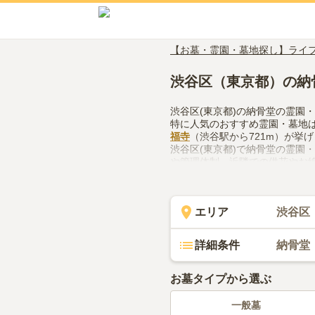
【お墓・霊園・墓地探し】ライ
渋谷区（東京都）の納
渋谷区(東京都)の納骨堂の霊園
特に人気のおすすめ霊園・墓地
福寺
（渋谷駅から721m）が挙
渋谷区(東京都)で納骨堂の霊園
や管理体制、近隣での供花やお
てみてください。
エリア
渋谷区
詳細条件
納骨堂
お墓タイプから選ぶ
一般墓