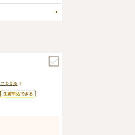
自然に囲まれており、陽当り良
た気持ちでお参りすることが
コメントの続きを読む
涅槃堂壁墓」の二種類が選べ
セスを見る
生前申込できる