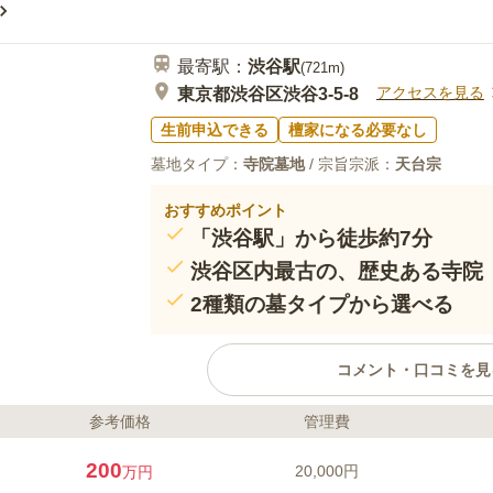
最寄駅：
渋谷
駅
(
721m
)
アクセスを見る
東京都渋谷区渋谷3-5-8
生前申込できる
檀家になる必要なし
墓地タイプ：
寺院墓地
/ 宗旨宗派：
天台宗
おすすめポイント
「渋谷駅」から徒歩約7分
渋谷区内最古の、歴史ある寺院
2種類の墓タイプから選べる
コメント・口コミを見
参考価格
管理費
ライフドット編集部のコメント
渋谷山親王院 東福寺は、渋谷区内最
200
20,000円
万円
が、一方で銀座線「渋谷駅」から徒歩