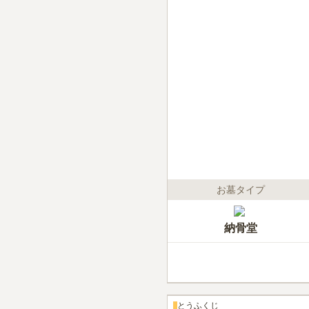
お墓タイプ
納骨堂
とうふくじ