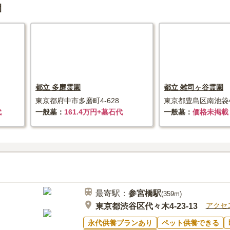
園
都立 多磨霊園
都立 雑司ヶ谷霊園
東京都府中市多磨町4-628
東京都豊島区南池袋4-
代
一般墓
161.4万円+墓石代
一般墓
価格未掲載
最寄駅：
参宮橋
駅
(
359m
)
アクセ
東京都渋谷区代々木4-23-13
永代供養プランあり
ペット供養できる