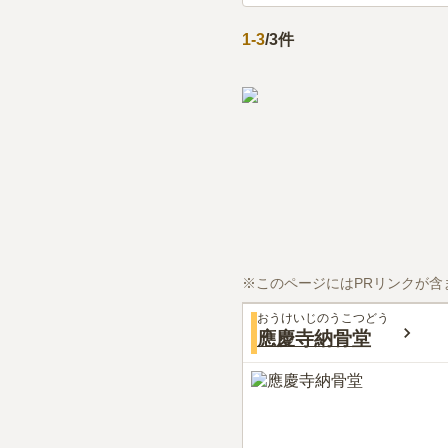
1
-
3
/
3
件
※このページにはPRリンクが含
おうけいじのうこつどう
應慶寺納骨堂