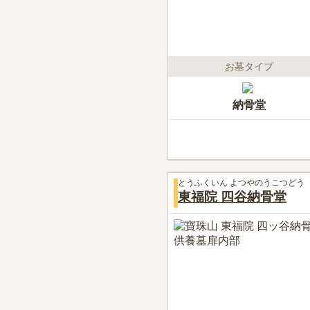
お墓タイプ
納骨堂
とうふくいん よつやのうこつどう
東福院 四谷納骨堂