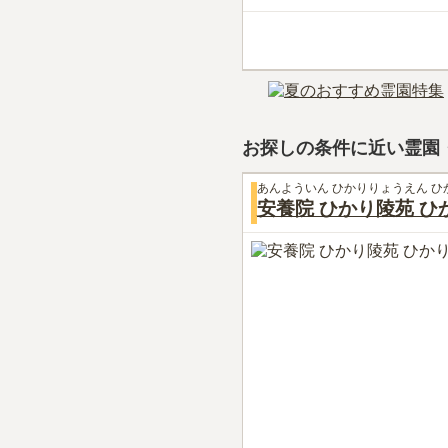
お探しの条件に近い霊園
あんよういん ひかりりょうえん ひ
安養院 ひかり陵苑 ひ