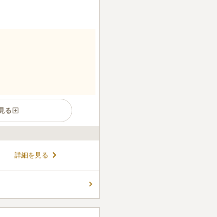
見る
、京都本能寺を本山としてい
詳細を見る
法要施設や会食施設のほか
どを完備しています。 売店で
め、手ぶらでもお墓参りがで
コメントの続きを読む
、参道がバリアフリーとなって
の必要なお子様連れのごご家
できます。
ん。