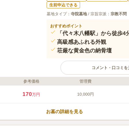
生前申込できる
墓地タイプ：
寺院墓地
/ 宗旨宗派：
宗教不問
おすすめポイント
「代々木八幡駅」から徒歩4
高級感あふれる外観
荘厳な黄金色の納骨壇
コメント・口コミを
参考価格
管理費
ライフドット編集部のコメント
小田急小田原線「代々木八幡」か
170
10,000円
万円
線「代々木公園」から徒歩5分の
ョンのようにスタイリッシュな外
る納骨壇は金色の装飾が施され、
お墓の詳細を見る
内にあるため、天気を選ぶことな
す。管理を行う慶應寺は浄土真宗
口コミ評価
宗派は不問で、どなたでも利用す
この霊園はまだ誰からも評価されていませ