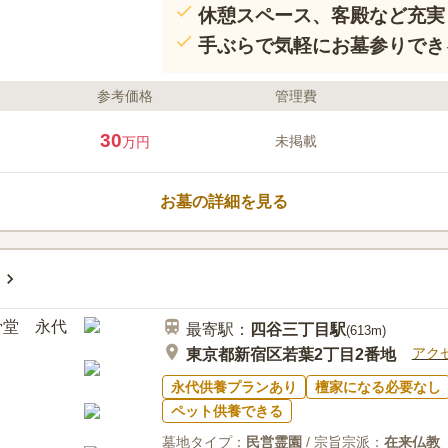
休憩スペース、客殿など充実
手ぶらで気軽にお墓参りでき
参考価格
管理費
30
未掲載
万円
お墓の詳細を見る
最寄駅：
四谷三丁目
駅
(
613m
)
アク
東京都新宿区若葉2丁目2番地
永代供養プランあり
檀家になる必要なし
ペット供養できる
墓地タイプ：
民営霊園
/ 宗旨宗派：
在来仏教