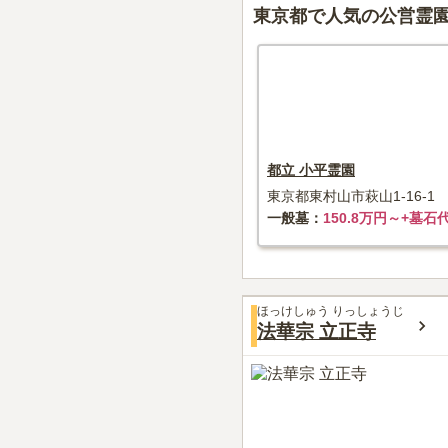
東京都で人気の公営霊
都立 小平霊園
東京都東村山市萩山1-16-1
一般墓
150.8万円～+墓石
ほっけしゅう りっしょうじ
法華宗 立正寺