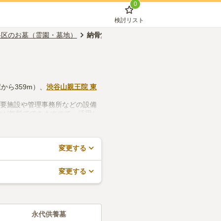
0
検討リスト
谷区のお墓（霊園・墓地）
納骨堂
から359m）、
渋谷山親王院 東
法要施設や管理事務所などの設備
約が無料でできますので、活用し
変更する
変更する
永代供養墓