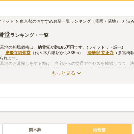
フドット
東京都のおすすめお墓一覧ランキング（霊園・墓地）
渋
骨堂
ランキング・一覧
・墓地の相場価格は、
納骨堂
が約
165万円
です。(ライフドット調べ)
は、
應慶寺納骨堂
（代々木八幡駅から335m）、
法華宗 立正寺
（参宮橋駅
げられます。
・墓地のお墓探しをする際は、自宅からの交通アクセスを確認しつつ、
線香の入手方法などを考慮して選ぶとよいでしょう。資料請求や見学予
もっと見る
樹木葬
納骨堂