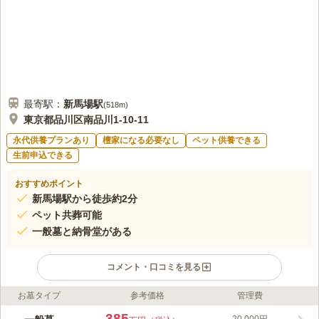
最寄駅：
新馬場
駅
(
518m
)
東京都品川区南品川1-10-11
永代供養プランあり
檀家になる必要なし
ペット供養できる
生前申込できる
おすすめポイント
新馬場駅から徒歩約2分
ペット共葬可能
一般墓と納骨堂がある
コメント・口コミを見る
お墓タイプ
参考価格
管理費
ライフドット編集部のコメント
本覚寺は、東京都品川区にある天台宗の寺院です。1573年（元
385