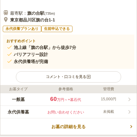
最寄駅：
旗の台
駅
(
735m
)
東京都品川区旗の台1-1
永代供養プランあり
生前申込できる
おすすめポイント
池上線「旗の台駅」から徒歩7分
バリアフリー設計
永代供養塔が完備
コメント・口コミを見る
お墓タイプ
参考価格
管理費
ライフドット編集部のコメント
「旗の台駅」から徒歩10分と駅からもほど近く、アクセス良好な
60
一般墓
15,000円
万円～
+墓石代
日蓮宗の寺院墓地です。 日蓮宗寺院は文永年間（1264～1275）
に開かれた歴史があります。 永代供養塔や納骨施設も備えてい
永代供養墓
未掲載
お問い合わせください
ますが、 一般墓所は、建墓後に管理費30年分を前納すると永代
コメントの続きを読む
供養墓にすることができ、個人用の永代供養塔として墓地・墓石
はそのまま残すことができます。
お墓の詳細を見る
口コミ評価
この霊園はまだ誰からも評価されていません。