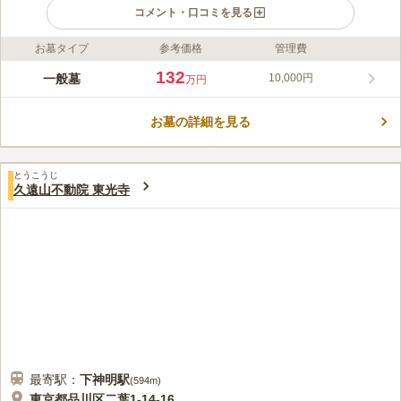
コメント・口コミを見る
お墓タイプ
参考価格
管理費
ライフドット編集部のコメント
この寺院は、庭園が広々としていて、品川にいることをわすれて
132
一般墓
10,000円
万円
しまうくらい、開放的でゆったりとしていて居心地のいい空間で
す。廊下は鏡張りのところもあり、見晴らしがよく宗教不問の室
お墓の詳細を見る
内墓苑です。 最寄り駅の青物横丁が近く、お参りに訪れやすく
コメントの続きを読む
なっています。園内に新しくできた休憩所が利用しやすいポイン
トです。段差は少なく道路は広々としています。また、浪花節の
口コミ評価
祖である「桃中軒雲右衛門」や一刀流の祖として知られる剣豪
とうこうじ
この霊園はまだ誰からも評価されていません。
久遠山不動院 東光寺
「伊藤一刀斎」、鳶頭の「お祭り佐七」など有名人のお墓が多く
あります。
最寄駅：
下神明
駅
(
594m
)
東京都品川区二葉1-14-16