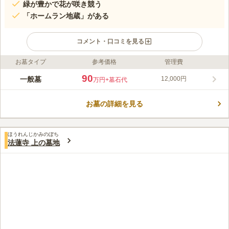
緑が豊かで花が咲き競う
「ホームラン地蔵」がある
コメント・口コミを見る
お墓タイプ
参考価格
管理費
ライフドット編集部のコメント
490年以上の歴史を持つ品川区の日蓮宗寺院は、京浜急行「新馬
90
一般墓
12,000円
万円
+墓石代
場駅」南口より徒歩5分の立地にあります。 江戸時代の中期に完
成した現在の本堂は、区内屈指の古い木造建物です。 境内は
お墓の詳細を見る
広々としており、緑が豊かで春には花が咲き競うことから、別称
コメントの続きを読む
「花の寺」とよばれています。 王貞治が度々訪れているホーム
ラン地蔵は、心臓病のために亡くなった少年のお墓で、バットと
口コミ評価
ボールをもっている地蔵像があります。
ほうれんじかみのぼち
3.7
みんなの評価
口コミ
2
件
法蓮寺 上の墓地
もう少し自然との調和が必要と考えます。都会の雰囲気が強すぎ
20代
男性
てゆとりが感じられず、安らぎが足りない。もう少し自然を増やしたほう
が良い。
口コミの続きを読む