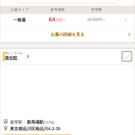
お墓タイプ
参考価格
管理費
ライフドット編集部のコメント
京浜急行線「新馬場駅」から徒歩1分とすぐの場所にある浄苑な
64
一般墓
18,000円～
万円～
のでアクセスが良くたいへん便利です。 管理をしているのは本
照寺で歴史のある寺院ですが、在来仏教に対応しています。 新
お墓の詳細を見る
馬場駅前浄苑は全区画が平坦でバリアフリー対応なので、車椅子
コメントの続きを読む
や足が悪い、小さなお子様でも安心して お墓参りができるよう
になっています。
口コミ評価
せいこういん
この霊園はまだ誰からも評価されていません。
清光院
最寄駅：
新馬場
駅
(
717m
)
東京都品川区南品川4-2-35