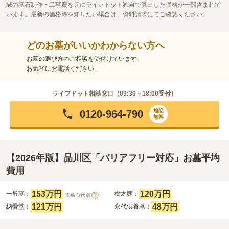
域の墓石制作・工事費を元にライフドット独自で算出した価格が一部含まれて
います。最新の価格等を知りたい場合は、資料請求にてご確認ください。
どのお墓がいいかわからない方へ
お墓の選び方のご相談を受付けています。
お気軽にお電話ください。
ライフドット相談窓口（
09:30～18:00
受付）
通話
0120-964-790
無料
【2026年版】品川区「バリアフリー対応」お墓平均
費用
153万円
120万円
一般墓：
樹木葬：
※墓石代別
?
121万円
48万円
納骨堂：
永代供養墓：