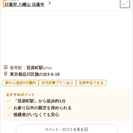
4.3
みんなの評価
口コミ
7
件
日蓮宗 八幡山 法蓮寺
ください。
JR目黒駅から徒歩で行けるほど近いと言うこともあり、自然環
50代
男性
境に恵まれているとはいえませんが、付近は比較的閑静な街並みなので、
騒々しいこともなく、不快な思いをすることはありません
口コミの続きを読む
最寄駅：
荏原町
駅
(
67m
)
東京都品川区旗の台3-6-18
駅から徒歩5分圏内
永代供養プランあり
生前申込できる
おすすめポイント
「荏原町駅」から徒歩約1分
お参り以外の親交を深められる
後継者がいなくても安心
コメント・口コミを見る