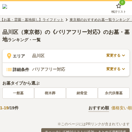
0
検討リスト
【お墓・霊園・墓地探し】ライフドット
東京都のおすすめお墓一覧ランキング
品川区（東京都）の《バリアフリー対応》のお墓・墓
地
ランキング・一覧
変更する
品川区
エリア
変更する
バリアフリー対応
詳細条件
お墓タイプから選ぶ
一般墓
樹木葬
納骨堂
永代供養墓
1
-
19
/
19
件
おすすめ順
価格安い順
※このページにはPRリンクが含まれています