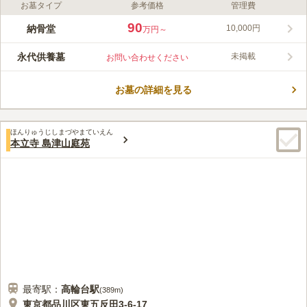
お墓タイプ
参考価格
管理費
ライフドット編集部のコメント
本覚寺 大光普照殿は現代的な雰囲気が特徴的な寺院です。本覚
90
納骨堂
10,000円
万円～
寺は450年の歴史を有する由緒あるお寺となっています。特徴的
なのは目を惹きつけられるような装飾が施されていることです。
永代供養墓
未掲載
お問い合わせください
季節を鮮やかに表現した風光の間や、宇宙空間をモチーフにデザ
コメントの続きを読む
インした千光の間など近代的なデザインとなっています。比較的
新しい墓地ですので、気持ちよくご利用できます。設備も充実し
お墓の詳細を見る
口コミ評価
ており、不便は御座いません。
この霊園はまだ誰からも評価されていません。
ほんりゅうじしまづやまていえん
本立寺 島津山庭苑
最寄駅：
高輪台
駅
(
389m
)
東京都品川区東五反田3-6-17