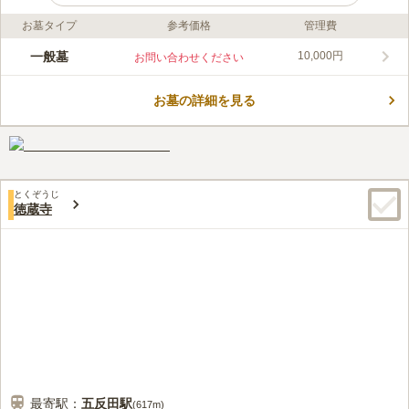
お墓タイプ
参考価格
管理費
ライフドット編集部のコメント
品川区旗の台に位置する法蓮寺は、日蓮宗の寺院です。 東急大
一般墓
10,000円
お問い合わせください
井町線「荏原町（えばらまち）駅」大井町方面の改札を出ると、
すぐ目の前にあるのがこちらのお寺です。都心にあることを感じ
お墓の詳細を見る
させない広々とした空間と日当たりのい立地になります。毎年10
コメントの続きを読む
月にお会式があり参詣で賑わいます。後継者も不要なので、安心
してご利用いただけるのも魅力的です。
口コミ評価
4.3
みんなの評価
口コミ
2
件
線香は法連寺で売っているので、お花だけを近くの商店で購入し
70代
男性
とくぞうじ
ます。お供え物は自宅から持参することが多いです。駅前は結構お店が多
徳蔵寺
いと思います。
口コミの続きを読む
最寄駅：
五反田
駅
(
617m
)