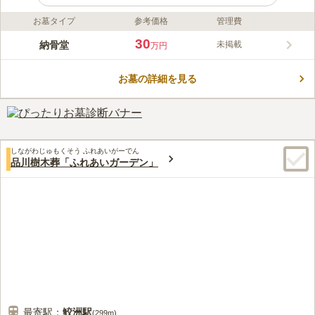
お墓タイプ
参考価格
管理費
ライフドット編集部のコメント
閑静な山の手の住宅地にそびえる、格調高い石造りの建物の納骨
30
納骨堂
未掲載
万円
堂。目黒、五反田の賑わいとは一線を画す、花木に囲まれた安ら
かな時間が流れる場所です。
お墓の詳細を見る
コメントの続きを読む
口コミ評価
4.2
みんなの評価
口コミ
16
件
ひかり陵苑は納骨堂ですので、お花やお線香はすべて、霊園で用
60代
男性
しながわじゅもくそう ふれあいがーでん
意してくれてますので、手ぶらで行きます。子供が居ない夫婦2人暮らしで
品川樹木葬「ふれあいガーデン」
した。今は大好きだった主人が眠ってます。主人の友人の何人かがお参り
してくれますので、その時は不動前の駅で会い食事は近くの美味しいお蕎
麦屋さんや、和食のお店もありますので、
口コミの続きを読む
最寄駅：
鮫洲
駅
(
299m
)