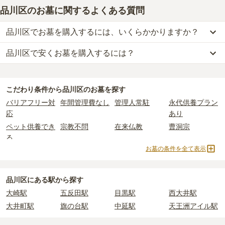
品川区のお墓に関するよくある質問
品川区でお墓を購入するには、いくらかかりますか？
品川区で安くお墓を購入するには？
品川区
での購入費用の目安は、
一般墓が約328万円、樹木葬が約95
万円、納骨堂が約117万円、永代供養墓が約52万円
です。
品川区
で一番安価な
お墓
は、
天妙国寺 永代供養納骨堂 鳳凰堂
の
納
一般墓を建てる場合は、「永代使用料（土地代）」と「墓石代」の
骨堂
で、
5万円
からお求めいただけます。
2つが主な費用となります。
こだわり条件から
品川区
のお墓を探す
一般的に最も費用を抑えられるのは、他の方のご遺骨と一緒に埋葬
品川区
の一般墓の永代使用料の平均は
161万円
で、墓石代は
東京都
バリアフリー対
年間管理費なし
管理人常駐
永代供養プラン
する
「合祀墓（ごうしぼ）」
と呼ばれるタイプです。個別のお墓に
の平均
166.9万円
です。いずれも区画の広さや墓石の大きさ・素材
応
あり
比べて省スペースで管理の手間がかからないため、費用が安く設定
によって変わります。
ペット供養でき
宗教不問
在来仏教
曹洞宗
されています。
樹木葬・納骨堂・永代供養墓は、基本的に墓石代がかからず、永代
る
価格の目安は、1名あたり5万円〜30万円程度です。
使用料のみかかります。
お墓の条件を全て表示
真言宗
日蓮宗
浄土宗
臨済宗
品川区
で安価なお墓を探したい場合は、
価格の安い順
で並び替えて
天台宗
法華宗
樹木葬
納骨堂
なお、お墓によっては以下の費用が別途かかる場合があります。
お墓を探すのがおすすめです。
・
開眼法要の費用
：お墓を新しく建てた際に行う儀式のための費
永代供養墓
民営霊園
寺院墓地
1人用区画あり
品川区にある駅から探す
用。僧侶に渡すお布施がかかります。
2人用区画あり
3人用区画あり
大崎駅
五反田駅
目黒駅
西大井駅
・
納骨式の費用
：お墓に遺骨を納める儀式のための費用。僧侶に渡
大井町駅
旗の台駅
中延駅
天王洲アイル駅
すお布施、会食などの費用がかかります。
・
年間管理費
：お墓の管理費。契約後、毎年発生するケースがあり