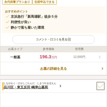
永代供養プランあり
生前申込できる
おすすめポイント
京浜急行「新馬場駅」徒歩５分
利便性が良い
静かで落ち着いた環境
コメント・口コミを見る
お墓タイプ
参考価格
管理費
ライフドット編集部のコメント
駅前には花屋やコンビニがあり、お参りに必要なものが購入で
196.3
一般墓
12,000円
万円
き、デリバリーでの会食が可能ですので非常に便利です。 墓苑
には新旧のお墓が入り交じり歴史を感じることもできます。 お
お墓の詳細を見る
墓はきれいに手入れされており、落ち着いた雰囲気です。 周辺
コメントの続きを読む
には目黒川があり、公園も多くあるので、お参り後に足を延ばし
て散策にいくことも可能です。
口コミ評価
しながわく・ひがしごたんだ しまづやまぼえん
この霊園はまだ誰からも評価されていません。
品川区・東五反田 嶋津山墓苑