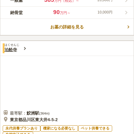
一般墓
20,000円
万円（税込）～
亀3年）から続く古刹ですが、本堂が入っている建物は鉄筋コン
クリート造りで、1階部分は吹き抜けになっており、近代的な一
90
納骨堂
10,000円
万円～
面も持っています。境内には、品川区の文化財に指定されている
コメントの続きを読む
庚申供養塔があり、かつてはこの塔を中心に縁日が開かれていま
した。境内には一般墓と納骨堂があり、それぞれ使用条件が異な
お墓の詳細を見る
口コミ評価
るため注意が必要です。
この霊園はまだ誰からも評価されていません。
はくせんじ
泊舩寺
最寄駅：
鮫洲
駅
(
364m
)
東京都品川区東大井4-5-2
永代供養プランあり
檀家になる必要なし
ペット供養できる