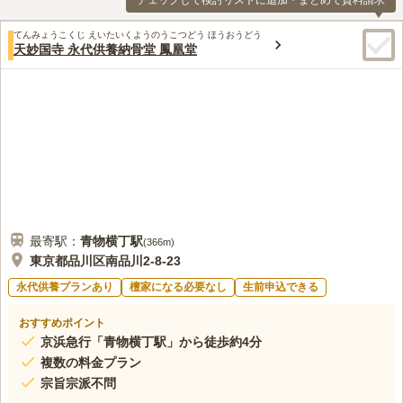
チェックして検討リストに追加・まとめて資料請求
てんみょうこくじ えいたいくようのうこつどう ほうおうどう
天妙国寺 永代供養納骨堂 鳳凰堂
最寄駅：
青物横丁
駅
(
366m
)
東京都品川区南品川2-8-23
永代供養プランあり
檀家になる必要なし
生前申込できる
おすすめポイント
京浜急行「青物横丁駅」から徒歩約4分
複数の料金プラン
宗旨宗派不問