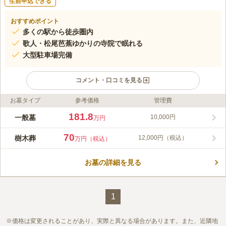
生前申込できる
おすすめポイント
多くの駅から徒歩圏内
歌人・松尾芭蕉ゆかりの寺院で眠れる
大型駐車場完備
コメント・口コミを見る
お墓タイプ
参考価格
管理費
ライフドット編集部のコメント
都心にあるためアクセスが良く、徒歩、バス、車と移動手段が選
181.8
一般墓
10,000円
万円
べます。墓地は線路を挟んだ反対側にあり、寺院と墓地は歩いて
3分ほどです。最寄り駅は「鮫洲駅」となり、お寺に向かう際は
70
樹木葬
12,000円（税込）
万円（税込）
西口、墓地に向かう際は東口から行くと便利です。また、墓地に
コメントの続きを読む
コインパーキングが隣接しており、近くにはコンビニもありま
す。お墓のタイプは一般墓と樹木葬があり、樹木葬はペット共葬
お墓の詳細を見る
口コミ評価
が可能です。
この霊園はまだ誰からも評価されていません。
1
価格は変更されることがあり、実際と異なる場合があります。また、近隣地