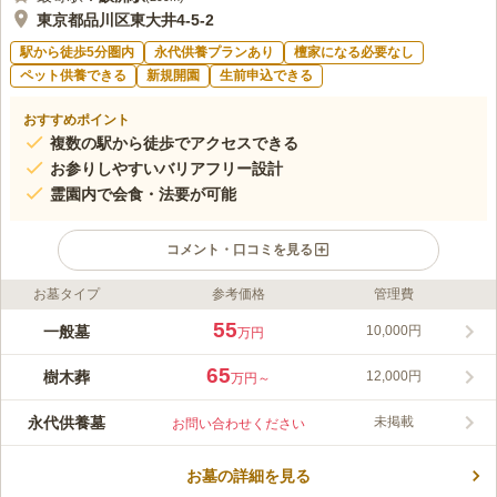
東京都品川区東大井4-5-2
駅から徒歩5分圏内
永代供養プランあり
檀家になる必要なし
ペット供養できる
新規開園
生前申込できる
おすすめポイント
複数の駅から徒歩でアクセスできる
お参りしやすいバリアフリー設計
霊園内で会食・法要が可能
コメント・口コミを見る
お墓タイプ
参考価格
管理費
ライフドット編集部のコメント
泊舩寺 樹木葬は、東京都品川区にある永代供養付きのガーデン
55
一般墓
10,000円
万円
墓地です。「お墓の継承者がいない」、「将来どうなるかわから
ない」といった悩みをお持ちの方にもおすすめです。約640年の
65
樹木葬
12,000円
万円～
長い歴史を持つ由緒ある泊舩寺によって手厚く供養されるので、
コメントの続きを読む
安心して利用できます。駐車場が完備されているので、車をご利
永代供養墓
未掲載
お問い合わせください
用の方にも便利です。
口コミ評価
この霊園はまだ誰からも評価されていません。
お墓の詳細を見る