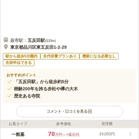
最寄駅：
五反田
駅
(
533m
)
東京都品川区東五反田1-2-29
駅から徒歩5分圏内
永代供養プランあり
檀家になる必要なし
生前申込できる
おすすめポイント
「五反田駅」から徒歩約5分
樹齢200年を誇る赤松や欅の大木
歴史ある寺院
コメント・口コミを見る
お墓タイプ
参考価格
管理費
ライフドット編集部のコメント
創建が応永8年（1401年）という歴史ある寺院です。 都営浅草線
70
一般墓
24,000円
万円～
+墓石代
「五反田駅」から徒歩3分。またはJR山手線「五反田駅」東口か