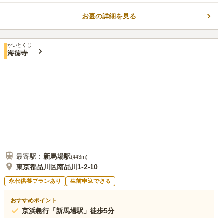
ら徒歩5分とアクセスが抜群です。駐車場もあるので、お車での
お墓の詳細を見る
お越しの方も安心してお参りできます。 落ち着きと品のある浄
コメントの続きを読む
土真宗を除く在来仏教の寺院です。庭園や竹林の手入れが良くさ
れていて、居心地のいい空間になっています。
口コミ評価
かいとくじ
この霊園はまだ誰からも評価されていません。
海徳寺
最寄駅：
新馬場
駅
(
443m
)
東京都品川区南品川1-2-10
永代供養プランあり
生前申込できる
おすすめポイント
京浜急行「新馬場駅」徒歩5分