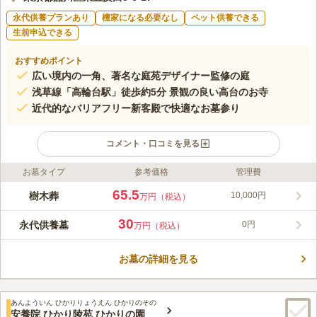
永代供養プランあり
檀家になる必要なし
ペット供養できる
生前申込できる
おすすめポイント
広い境内の一角、著名な庭苑デザイナー監修の庭
浅草線「高輪台駅」徒歩約5分 景観の良い高台のお寺
近代的なバリアフリー新客殿で快適なお墓参り
コメント・口コミを見る
お墓タイプ
参考価格
管理費
ライフドット編集部のコメント
都営浅草線「高輪台駅」とJR山手線・東急池上線「五反田駅」
65.5
樹木葬
10,000円
万円（税込）
からのアクセスが可能な好立地にあります。解放感のある高台に
あり、客殿からの眺め、庭苑ともに景観の良さが好評の樹木葬で
30
永代供養墓
0円
万円（税込）
す。ご好評につき、現在第3期区画をご案内中です。一部の新宗
コメントの続きを読む
教を除き、他の宗教のご信仰をお持ちの方でもご契約いただけま
す。もちろん無宗教の方もご利用可能です。 ※お申込みからご
お墓の詳細を見る
口コミ評価
納骨までに2～3か月かかります。
この霊園はまだ誰からも評価されていません。
あんよういん ひかりりょうえん ひかりのその
安養院 ひかり陵苑 ひかりの園