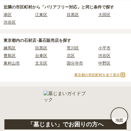
ます。
近隣の市区町村から
「バリアフリー対応」と
同じ条件で探す
港区
江東区
目黒区
大田区
正確な費用は、区画や石材の選び方によって大きく変わるため、見
渋谷区
積もりを取るまで確定しません。
現地見学では、担当者に「提示金額以外にかかる費用はないか」を
必ず確認することをおすすめします。
東京都
内の石材店･墓石販売店を探す
現地への見学が難しい場合は、資料請求でも各霊園の詳しい料金案
練馬区
目黒区
荒川区
小平市
内を取り寄せることができます。
豊島区
台東区
北区
渋谷区
東村山市
文京区
国分寺市
中野区
東京都の市区町村を全て表示
地図
「墓じまい」でお困りの方へ