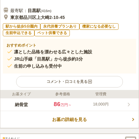
最寄駅：
目黒
駅
(
416m
)
東京都品川区上大崎2-10-45
駅から徒歩5分圏内
永代供養プランあり
檀家になる必要なし
生前申込できる
ペット供養できる
おすすめポイント
凛とした品格を漂わせる広々とした施設
JR山手線「目黒駅」から徒歩約3分
生前の申し込みも受付中
コメント・口コミを見る
お墓タイプ
参考価格
管理費
ライフドット編集部のコメント
目黒の一等地にある、宗教不問で誰でも利用できる自動搬送型納
86
納骨堂
18,000円
万円～
骨堂です。葬儀・納骨・法要・参拝が全て行えるワンストップ型
の施設で、JR・私鉄・地下鉄を利用できる交通アクセス良好な
お墓の詳細を見る
立地。目黒御廟は、浄土真宗本願寺派の應慶寺（住職：樹谷 淳
コメントの続きを読む
昌）によって運営され、應慶寺の本尊は阿弥陀如来です。ペット
についてはご相談ください。 館内の清掃や搬送機のメンテナン
口コミ評価
スのため毎月一回の休館日がございます。詳しくはお問い合わせ
ほうれんじ