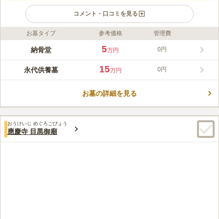
コメント・口コミを見る
お墓タイプ
参考価格
管理費
ライフドット編集部のコメント
徳川将軍家の保護を受けた、弘安8年（1285年）創建。品川を代
5
納骨堂
0円
万円
表する古刹寺院です。室内墓苑なので冷房・暖房も完備されてい
て天候に悩まず、お墓周りの清掃も手間がかからないので、安心
15
永代供養墓
0円
万円
してご利用いただけます。最寄り駅から徒歩県圏内で、品川商店
コメントの続きを読む
街沿いに位置するので、お参り後の散策も楽しめます。納骨数に
合わせて小壇、中壇、大壇、特別壇の4タイプあり、内容に合わ
お墓の詳細を見る
口コミ評価
せて複数の使用料プランが用意されています。
この霊園はまだ誰からも評価されていません。
おうけいじ めぐろごびょう
應慶寺 目黒御廟