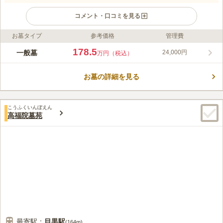
コメント・口コミを見る
お墓タイプ
参考価格
管理費
ライフドット編集部のコメント
品川中央霊園は、旧東海道の面影残る北品川の地にある都市型霊
178.5
一般墓
24,000円
万円（税込）
園です。京浜急行線「新馬場駅」から目と鼻の先というアクセス
の良さが魅力です。区画は日当たりや風通しがよく、綺麗に整備
お墓の詳細を見る
されていますので、穏やかな気持ちで気持ち良くお参りすること
コメントの続きを読む
ができます。すぐ近くに駐車場も完備されているため、電車だけ
でなく自動車を利用してお参りに行くことも可能です。
口コミ評価
こうふくいんぼえん
3.9
みんなの評価
口コミ
3
件
高福院墓苑
霊園でもろうそくや線香を売っているが最寄の駅に商店街があ
50代
男性
り、コンビニや花屋もあるのでそちらを利用してます。法事は近くに中華
屋さんがあり昼時以外なら予約がきくので活用しています。
口コミの続きを読む
最寄駅：
目黒
駅
(
164m
)