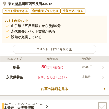
東京都品川区西五反田3-5-15
ペット供養できる
永代供養プランあり
生前申込できる
おすすめポイント
山手線「五反田駅」から徒歩6分
永代供養とペット霊廟がある
設備が充実している
コメント・口コミを見る
お墓タイプ
参考価格
管理費
ライフドット編集部のコメント
JR山手線「五反野駅」からほど近く、アクセス良好な徳蔵寺
50
一般墓
10,000円
万円
+墓石代
は、平成15年4月にリニューアルされ設備が充実した寺院です。
多目的ホールでは、法事・法要・会食も移動する必要がなく、ご
永代供養墓
未掲載
お問い合わせください
家族、ご親戚の方々と集まるにも便利です。 永代供養やペット
コメントの続きを読む
霊廟もあり、様々なご要望に対応できる歴史と現代が融合してい
るお寺です。
お墓の詳細を見る
口コミ評価
この霊園はまだ誰からも評価されていません。
ほんがくじ だいこうふしょうでん
本覚寺 大光普照殿