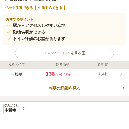
ペット供養できる
生前申込できる
おすすめポイント
駅からアクセスしやすい立地
動物供養ができる
トイレ守護のお堂があります
コメント・口コミを見る
お墓タイプ
参考価格
管理費
ライフドット編集部のコメント
「ペット達が亡くなった時、同じよう一緒に祀ってあげたい」と
138
一般墓
未掲載
万円（税込）～
いう声から動物供養塔を建てた墓苑です。 ペットと飼い主のた
めに「ワンハート・ストーン」というお墓を用意していたり、人
お墓の詳細を見る
にも動物にも優しい墓苑です。 ずっと一緒に暮らしてきたペッ
コメントの続きを読む
トと同じお墓で眠りたいという方におすすめの墓苑です。 トイ
レ守護のお堂もあり、故人の参拝とともにお祈りすることもでき
口コミ評価
ます。
ほんがくじ
この霊園はまだ誰からも評価されていません。
本覚寺