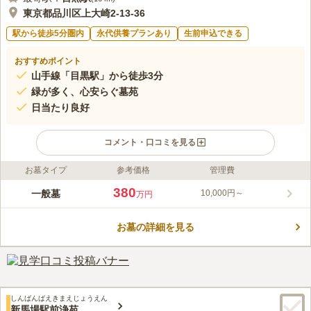
東京都品川区上大崎2-13-36
駅から徒歩5分圏内
永代供養プランあり
生前申込できる
おすすめポイント
山手線「目黒駅」から徒歩3分
緑が多く、心安らぐ墓苑
日当たり良好
コメント・口コミを見る
お墓タイプ
参考価格
管理費
ライフドット編集部のコメント
最寄りの「目黒駅」から徒歩3分ほどのところに位置しており、
380
一般墓
10,000円～
万円
法要施設があり葬儀や法事にも対応している幸福院は大変便利で
す。 駅前の賑わいとは打って変わって、緑が美しく心が休まる
お墓の詳細を見る
雰囲気で、墓地は日当たりもいいのでゆったりとした時間を過ご
コメントの続きを読む
していただけます。 また春には目黒川の桜スポットとしてみ有
名で、多くの方がお花見に訪れます。
口コミ評価
この霊園はまだ誰からも評価されていません。
しんばんばえきまえじょうえん
新馬場駅前浄苑