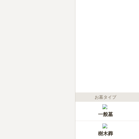
お墓タイプ
一般墓
樹木葬