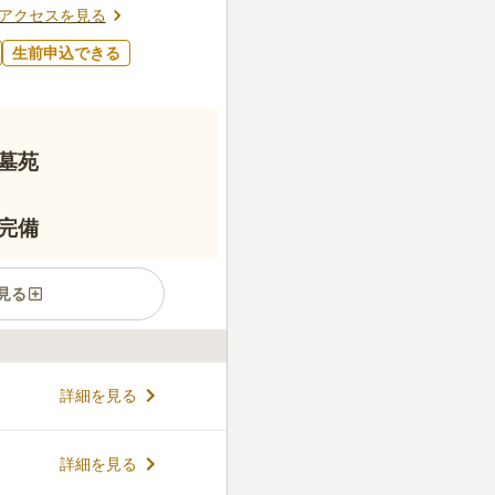
アクセスを見る
生前申込できる
墓苑
完備
見る
霊苑です。 真言宗の眉峰山錦
詳細を見る
・宗派を問われません。 苑内
植えられており、気持ちの良
霊苑宗務所で365日体制で苑
コメントの続きを読む
詳細を見る
カメラを設置しています。 売