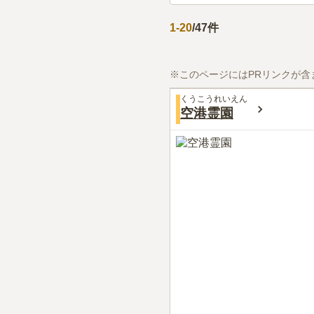
1
-
20
/
47
件
※このページにはPRリンクが含
くうこうれいえん
空港霊園