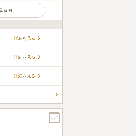
見る
ーからも近く便利な立地にあ
詳細を見る
います。園内は日当たりがと
んでいるのが見えます。樹木
の樹木が植えられており、季
コメントの続きを読む
詳細を見る
を感じることができます。周
、お参りに必要なものも購入
ん。
詳細を見る