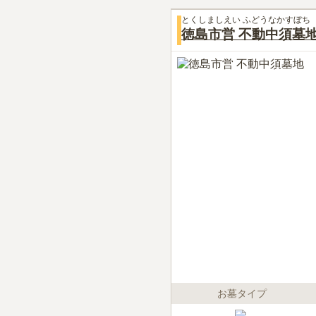
とくしましえい ふどうなかすぼち
徳島市営 不動中須墓
お墓タイプ