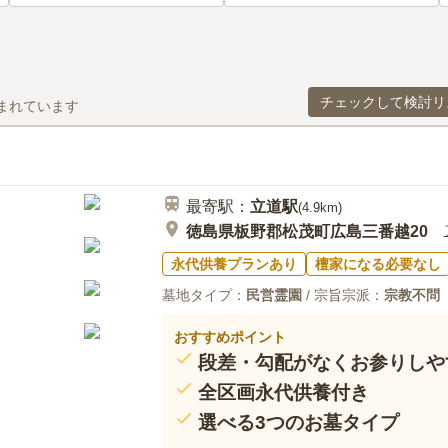
チェックして検討リ
まれています
最寄駅：
立道
駅
(
4.9km
)
徳島県板野郡松茂町広島三番越20
永代供養プランあり
檀家になる必要なし
墓地タイプ：
民営霊園
/ 宗旨宗派：
宗教不問
おすすめポイント
段差・勾配がなくお参りしや
全区画永代供養付き
選べる3つのお墓タイプ