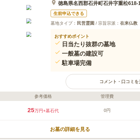
徳島県名西郡石井町石井字重松618-
生前申込できる
墓地タイプ：
民営霊園
/ 宗旨宗派：
在来仏教
おすすめポイント
日当たり抜群の墓地
一般墓の建設可
駐車場完備
コメント・口コミを
参考価格
管理費
ライフドット編集部のコメント
重松墓地は徳島県名西郡石井町に
25
0円
万円
+墓石代
を田畑に囲まれ、そばには飯尾川
した時間の中で、ゆっくりとお参
バリアフリーに対応しているため
お墓の詳細を見る
安心して通ることができます。墓