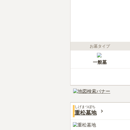
お墓タイプ
一般墓
しげまつぼち
重松墓地