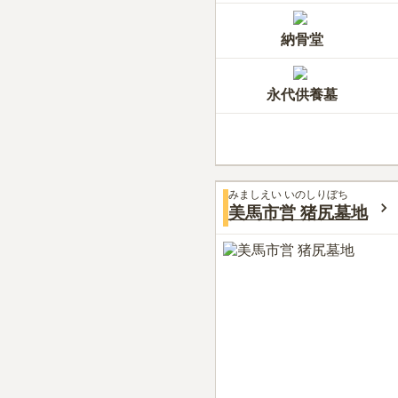
納骨堂
永代供養墓
みましえい いのしりぼち
美馬市営 猪尻墓地