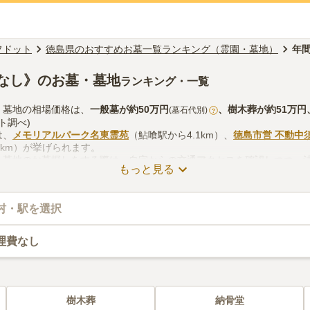
フドット
徳島県のおすすめお墓一覧ランキング（霊園・墓地）
年
なし》のお墓・墓地
ランキング・一覧
・墓地の相場価格は、
一般墓
が約
50万円
、
樹木葬
が約
51万円
(墓石代別)
?
ト調べ)
は、
メモリアルパーク名東霊苑
（鮎喰駅から4.1km）、
徳島市営 不動中
7km）が挙げられます。
・墓地のお墓探しをする際は、自宅からの交通アクセスを確認しつつ、
もっと見る
線香の入手方法などを考慮して選ぶとよいでしょう。資料請求や見学予
村・駅を選択
理費なし
樹木葬
納骨堂