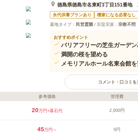
徳島県徳島市名東町3丁目151番地
永代供養プランあり
檀家になる必要なし
墓地タイプ：
民営霊園
/ 宗旨宗派：
宗教不問
おすすめポイント
バリアフリーの芝生ガーデン
満開の桜を望める
メモリアルホール名東会館を
コメント・口コミを
参考価格
管理費
ライフドット編集部のコメント
眉山の麓に位置している緑豊かな
20
2,000円
万円
+墓石代
榮寺が管理・運営しており、宗旨
の随所に四季折々の草花や芝生が
い風が墓域を駆け抜けます。 名東
45
0円
万円～
内の管理をしており、24時間監視