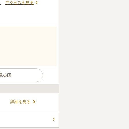
アクセスを見る
1
見る
ある、民営の墓地です。周り
詳細を見る
が流れています。のんびりと
りができる環境です。参道は
、高齢の方や車イスの方でも
コメントの続きを読む
石の形は和型・洋型とどちら