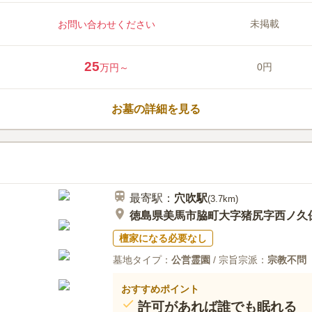
店では花や線香だけではなくシキ
口コミ評価
の荷物が少なくて済みます。 駐車
3.1
みんなの評価
口コミ
2
未掲載
お問い合わせください
お盆やお彼岸にもストレスを感じ
途中にスーパーなどがあるが、そ
40代
女性
しきびを持っていっています。食べ物関連
25
0円
万円～
お墓の詳細を見る
最寄駅：
穴吹
駅
(
3.7km
)
徳島県美馬市脇町大字猪尻字西ノ久保
檀家になる必要なし
墓地タイプ：
公営霊園
/ 宗旨宗派：
宗教不問
おすすめポイント
許可があれば誰でも眠れる