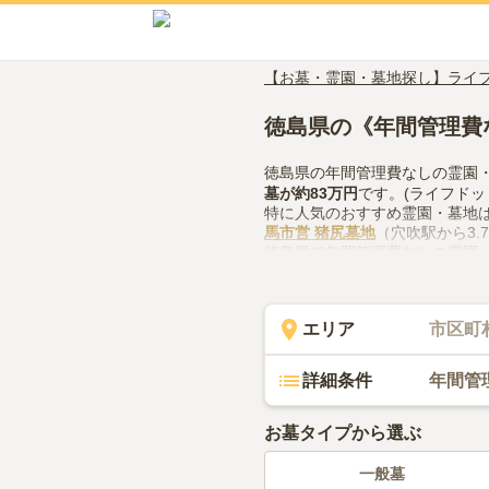
【お墓・霊園・墓地探し】ライ
徳島県の《年間管理費
徳島県の年間管理費なしの霊園
墓
が約
83万円
です。(ライフドッ
特に人気のおすすめ霊園・墓地
馬市営 猪尻墓地
（穴吹駅から3.
徳島県で年間管理費なしの霊園
や管理体制、近隣での供花やお
てみてください。
エリア
市区町
詳細条件
年間管
お墓タイプから選ぶ
一般墓