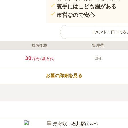
裏手にはこども園がある
市営なので安心
コメント・口コミを
参考価格
管理費
ライフドット編集部のコメント
子どもの声が明るくこだまする、
30
0円
万円
+墓石代
す。 墓域内は全てコンクリート
要がありません。 お墓掃除の手
天候が悪い日でもお参りできるの
お墓の詳細を見る
自動車道「脇町インター」から車で
場を完備しているので車でのお参
口コミ評価
3.8
みんなの評価
口コミ
1
自分は、特に作法などは知らない
30代
男性
らおこなっており、スタッフのスタッフ指
最寄駅：
石井
駅
(
1.7km
)