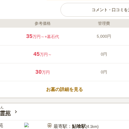
コメント・口コミを
参考価格
管理費
ライフドット編集部のコメント
徳島飛行場そば、高速道路インタ
35
5,000円
万円～
+墓石代
る霊園です。駐車場も完備されて
ても良く、青空の中を飛行機が飛
葬は、墓標の周りにさまざまな種
45
0円
万円～
節ごとに変わる樹木の表情で自然
辺には和菓子屋やコンビニがあり
口コミ評価
可能です。
この霊園はまだ誰からも評価されていませ
30
0円
万円
お墓の詳細を見る
えん
霊苑
最寄駅：
鮎喰
駅
(
4.1km
)