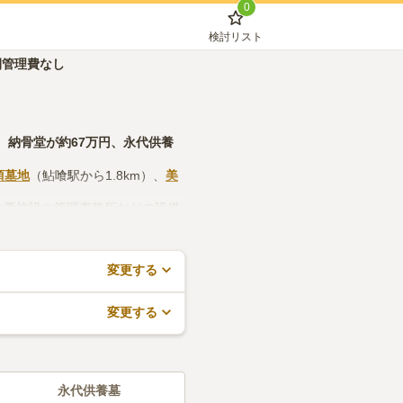
0
検討リスト
間管理費なし
、
納骨堂
が約
67万円
、
永代供養
須墓地
（鮎喰駅から1.8km）、
美
法要施設や管理事務所などの設備
約が無料でできますので、活用し
変更する
変更する
永代供養墓