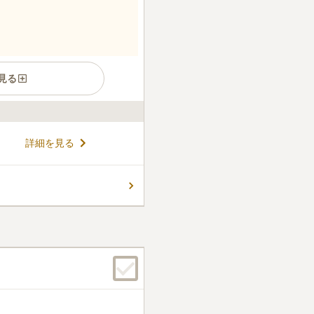
見る
賑やかな場所にある墓地で
詳細を見る
舗装されており、草むしりの必
間を軽減することができます。
も嬉しいポイントです。 徳島
コメントの続きを読む
約10分の場所にあり、駐車
りが便利です。
件
。法事などの時は予約してか
示にそって行っている。
口コミの続きを読む