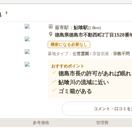
にも対応しています。
口コミ評価
この霊園はまだ誰からも評価されていませ
地
最寄駅：
鮎喰
駅
(
1.8km
)
徳島県徳島市不動西町2丁目1528番
檀家になる必要なし
墓地タイプ：
公営霊園
/ 宗旨宗派：
宗教不問
おすすめポイント
徳島市長の許可があれば眠れ
鮎喰川の流域に近い
ゴミ箱がある
コメント・口コミを
参考価格
管理費
ライフドット編集部のコメント
鮎喰川が流れている豊かな緑に囲