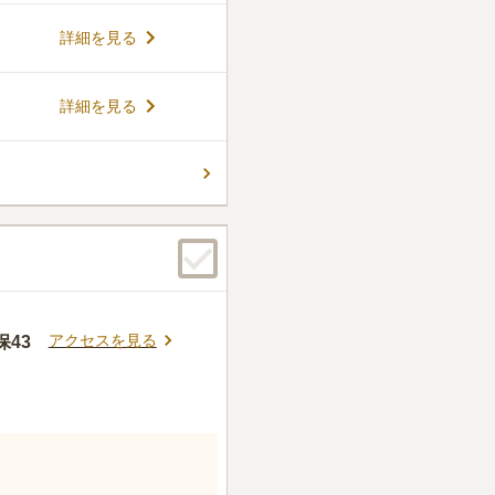
ミを販売しているのでお参り
場は200台駐車できるので、
件
詳細を見る
ることがありません。
こには寄らず、家から線香や
の供物は持っていきません。
詳細を見る
口コミの続きを読む
アクセスを見る
43