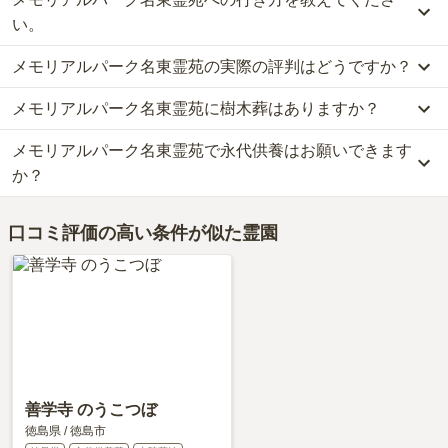
メモリアルパーク名東霊苑では、一般墓が約20万円(墓石代別)か
ら、樹木葬が約45万円から、永代供養墓が約25万円からお求めいた
い。
だけます。
メモリアルパーク名東霊苑の実際の評判はどうですか？
なお、メモリアルパーク名東霊苑がある徳島県の相場は、一般墓が
公共交通機関の場合、JR徳島線「府中駅」からタクシーで約11分
約66万円（墓石代別途）、樹木葬が約54万円、永代供養墓が約87
です。
メモリアルパーク名東霊苑に樹木葬はありますか？
当サイトに寄せられた総合評価は、3.1点です。特に価格が高く評
万円です。
車の場合、徳島自動車道「藍住」から車で約16分です。
価されています。
お墓は、価格が高いものがよい、安いものが悪い、という訳ではあ
詳しいルートや地図は、本ページの「地図・交通アクセス」欄をご
メモリアルパーク名東霊苑で永代供養はお願いできます
はい、メモリアルパーク名東霊苑には2種類の樹木葬がございま
利用者様からは「途中にスーパーなどがあるが、そこには寄らず、
りません。大切なのは、ご家族が心から納得し、安心してお参りで
確認ください。
す。
か？
家から線香やしきびを持っていっています。食べ物関連の供物は持
きる場所を選ぶことです。
費用は、約45万円からとなっております。
っていきません。」といったお声をいただいております。
メモリアルパーク名東霊苑がある徳島県の樹木葬の相場価格は、約
はい、メモリアルパーク名東霊苑は永代供養に対応しています。
口コミ評価の高い条件が似た霊園
54万円です。
費用は、約25万円からとなっております。
樹木葬
について詳しく知りたい方は『
樹木葬とは？費用相場・メリ
メモリアルパーク名東霊苑がある徳島県の永代供養墓の相場価格
ット＆デメリット・仕組みを解説
』をご覧ください。
は、約87万円です。
永代供養について詳しく知りたい方は『
永代供養墓をわかりやすく
解説！
』をご覧ください。
善学寺 のうこつぼ
徳島県
/
徳島市