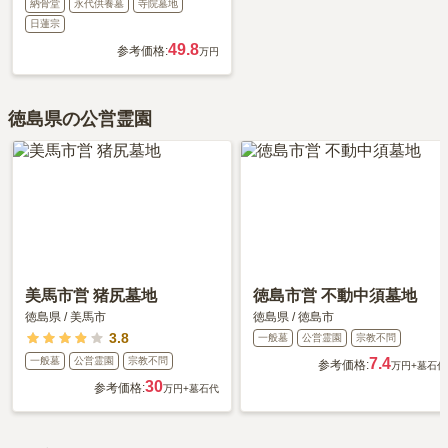
納骨堂
永代供養墓
寺院墓地
日蓮宗
49.8
参考価格:
万円
徳島県の公営霊園
美馬市営 猪尻墓地
徳島市営 不動中須墓地
徳島県
/
美馬市
徳島県
/
徳島市
3.8
一般墓
公営霊園
宗教不問
一般墓
公営霊園
宗教不問
7.4
参考価格:
万円
+墓石代
30
参考価格:
万円
+墓石代