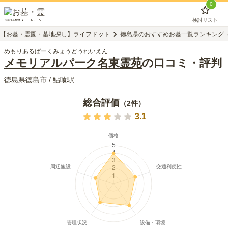
0
検討リスト
【お墓・霊園・墓地探し】ライフドット
徳島県のおすすめお墓一覧ランキング
めもりあるぱーくみょうどうれいえん
メモリアルパーク名東霊苑
の口コミ・評判
徳島県
徳島市
/
鮎喰
駅
総合評価
（
2
件）
3.1