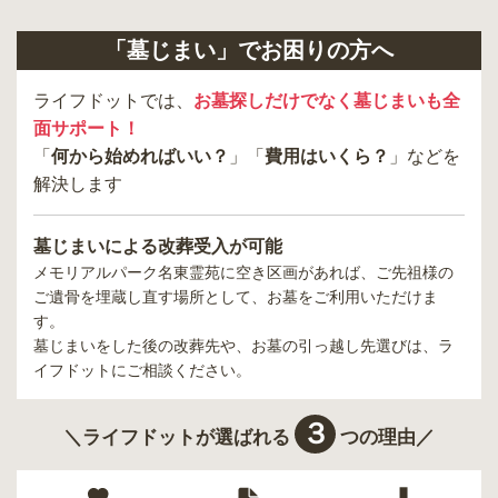
「墓じまい」でお困りの方へ
ライフドットでは、
お墓探しだけでなく墓じまいも全
面サポート！
「
何から始めればいい？
」「
費用はいくら？
」などを
解決します
墓じまいによる改葬受入が可能
メモリアルパーク名東霊苑
に空き区画があれば、ご先祖様の
ご遺骨を埋蔵し直す場所として、お墓をご利用いただけま
す。
墓じまいをした後の改葬先や、お墓の引っ越し先選びは、ラ
イフドットにご相談ください。
３
＼ライフドットが選ばれる
つの理由／