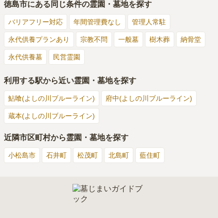
徳島市
にある同じ条件の霊園・墓地を探す
バリアフリー対応
年間管理費なし
管理人常駐
永代供養プランあり
宗教不問
一般墓
樹木葬
納骨堂
永代供養墓
民営霊園
利用する駅から近い霊園・墓地を探す
鮎喰(よしの川ブルーライン)
府中(よしの川ブルーライン)
蔵本(よしの川ブルーライン)
近隣市区町村から霊園・墓地を探す
小松島市
石井町
松茂町
北島町
藍住町