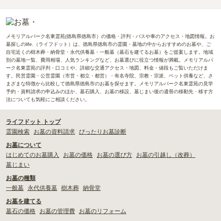
メモリアルパーク名東霊苑(徳島県徳島市）の価格・評判・バスや車のアクセス・地図情報。お
墓探しのlife.（ライフドット）は、徳島県徳島市の霊園・墓地の中からおすすめのお墓や、ご
自宅近くの樹木葬・納骨堂・永代供養墓・一般墓（墓石を建てるお墓）をご提案します。地域
別の墓地一覧、費用相場、人気ランキングなど、お墓選びに役立つ情報が満載。メモリアルパ
ーク名東霊苑の評判・口コミや、詳細な交通アクセス・地図、料金・値段もご覧いただけま
す。民営霊園・公営霊園（市営・都立・都営）・有名寺院、宗教・宗派、ペット供養など、さ
まざまな特徴から比較して徳島県徳島市のお墓を探せます。メモリアルパーク名東霊苑の見学
予約・資料請求の申込みのほか、墓石購入、お墓の移設、墓じまい後の遺骨の移動先・移す方
法についても気軽にご相談ください。
ライフドット トップ
霊園検索
お墓の資料請求
ぴったりお墓診断
お墓について
はじめてのお墓購入
お墓の価格
お墓の選び方
お墓の引越し（改葬）
墓じまい
お墓の種類
一般墓
永代供養墓
樹木葬
納骨堂
お墓を建てる
墓石の価格
お墓の管理費
お墓のリフォーム