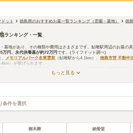
フドット
徳島県のおすすめお墓一覧ランキング（霊園・墓地）
徳
地
ランキング・一覧
園・墓地があり、その種類や費用はさまざまです。鮎喰駅周辺のお墓の
65万円
、
永代供養墓
が約
72万円
です。(ライフドット調べ)
は、
メモリアルパーク名東霊苑
（鮎喰駅から4.1km）、
徳島市営 不動中
4km）が挙げられます。
る際は、自宅からの交通アクセスを確認しつつ、法要施設や管理事務所
もっと見る
考慮して選ぶとよいでしょう。資料請求や見学予約が無料でできますの
り条件を選択
樹木葬
納骨堂