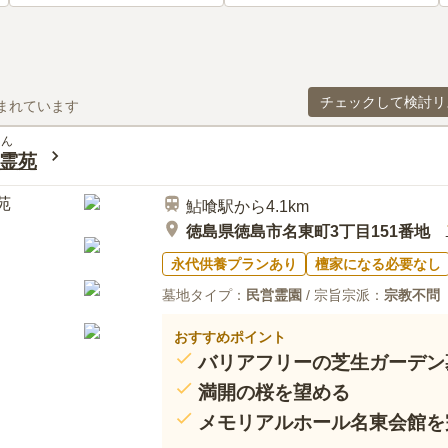
チェックして検討リ
まれています
えん
霊苑
鮎喰駅から4.1km
徳島県徳島市名東町3丁目151番地
永代供養プランあり
檀家になる必要なし
墓地タイプ：
民営霊園
/ 宗旨宗派：
宗教不問
おすすめポイント
バリアフリーの芝生ガーデン
満開の桜を望める
メモリアルホール名東会館を