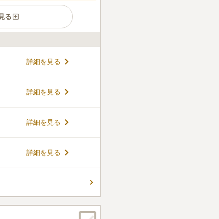
見る
霊苑です。 真言宗の眉峰山錦
詳細を見る
・宗派を問われません。 苑内
植えられており、気持ちの良
霊苑宗務所で365日体制で苑
コメントの続きを読む
詳細を見る
カメラを設置しています。 売
ミを販売しているのでお参り
場は200台駐車できるので、
件
詳細を見る
ることがありません。
こには寄らず、家から線香や
の供物は持っていきません。
詳細を見る
口コミの続きを読む