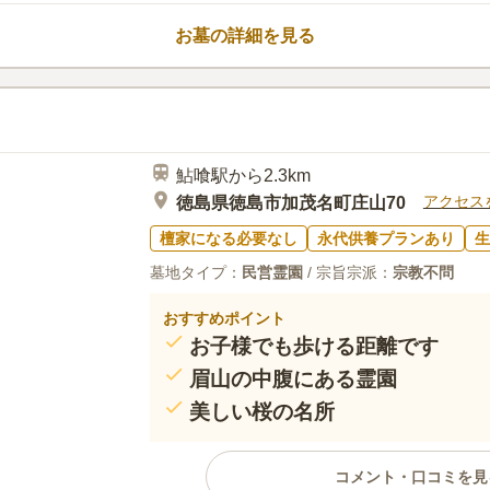
す。 市長の許可を得た方や、市
管理人に選定する必要があります
お墓の詳細を見る
は1.5倍です。 休憩所や駐車場
ので便利です。
口コミ評価
この霊園はまだ誰からも評価されていませ
鮎喰駅から2.3km
アクセス
徳島県徳島市加茂名町庄山70
檀家になる必要なし
永代供養プランあり
生
墓地タイプ：
民営霊園
/ 宗旨宗派：
宗教不問
おすすめポイント
お子様でも歩ける距離です
眉山の中腹にある霊園
美しい桜の名所
コメント・口コミを見