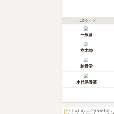
お墓タイプ
一般墓
樹木葬
納骨堂
永代供養墓
とくしましえい ふどうなかすぼち