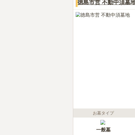
徳島市営 不動中須墓
お墓タイプ
一般墓