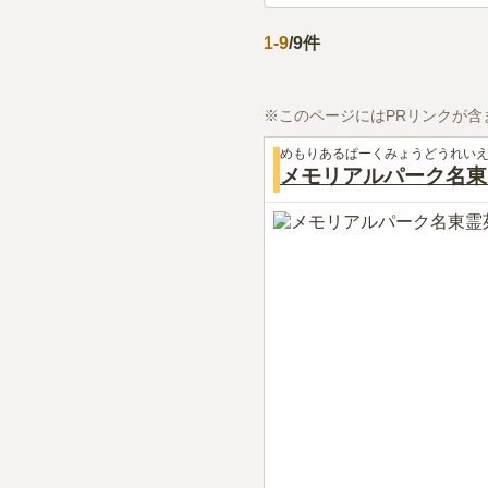
1
-
9
/
9
件
※このページにはPRリンクが含
めもりあるぱーくみょうどうれい
メモリアルパーク名東