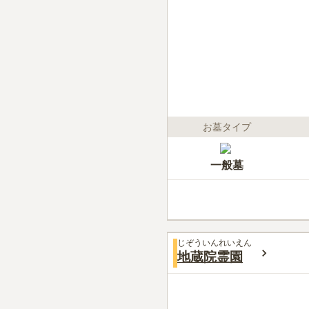
お墓タイプ
一般墓
じぞういんれいえん
地蔵院霊園