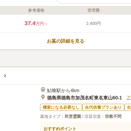
参考価格
管理費
ライフドット編集部のコメント
眉山の中腹位置しており、晴れている
37.4
2,400円
万円～
できます。 墓域内は舗装されており
工をしてあります。 強度の不安がな
いポイントです。 徳島自動車道「徳島
お墓の詳細を見る
場所にあり、駐車場を完備しているの
方が居ても大丈夫です。
口コミ評価
3.0
みんなの評価
口コミ
1
件
静かです。管理が行き届いているの
40代
女性
は禁止されているようです。なので、山の中で
鮎喰駅から4km
ア
徳島県徳島市加茂名町東名東山60-1
檀家になる必要なし
永代供養プランあり
生
墓地タイプ：
民営霊園
/ 宗旨宗派：
宗教不問
おすすめポイント