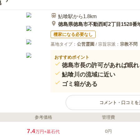
地
鮎喰駅から1.8km
徳島県徳島市不動西町2丁目1528番
檀家になる必要なし
墓地タイプ：
公営霊園
/ 宗旨宗派：
宗教不問
おすすめポイント
徳島市長の許可があれば眠れ
鮎喰川の流域に近い
ゴミ箱がある
コメント・口コミを
参考価格
管理費
ライフドット編集部のコメント
鮎喰川が流れている豊かな緑に囲
7.4
0円
万円
+墓石代
島市にお住いの方や、市長の許可