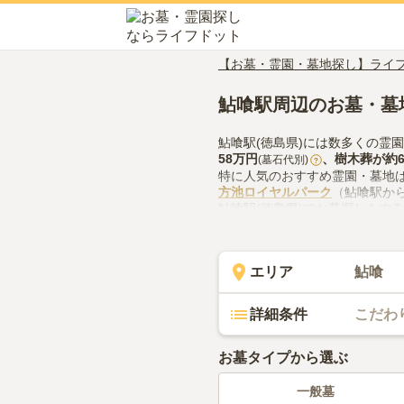
【お墓・霊園・墓地探し】ライ
鮎喰駅周辺のお墓・墓
鮎喰駅(徳島県)には数多くの霊
58万円
、
樹木葬
が約
(墓石代別)
?
特に人気のおすすめ霊園・墓地
方池ロイヤルパーク
（鮎喰駅から
鮎喰駅(徳島県)でお墓探しをす
供花やお線香の入手方法などを
エリア
鮎喰
詳細条件
こだわ
お墓タイプから選ぶ
一般墓