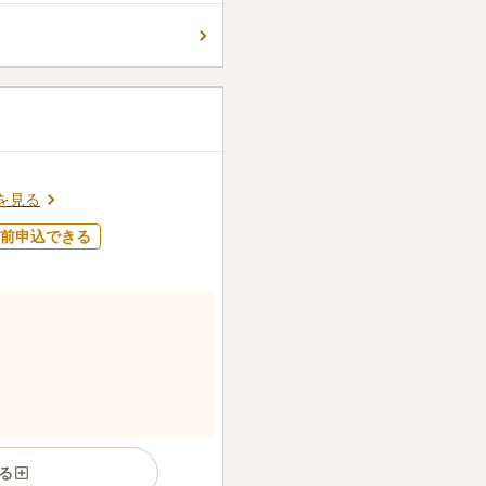
外に転出した方は、市民の方を
。 市外にお住いの方の使用料
コメントの続きを読む
、そしてゴミ箱が設置されている
ん。
を見る
前申込できる
る