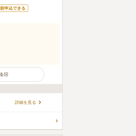
前申込できる
る
墓です。 弘法大師が安産祈願
詳細を見る
祈願でも知られるお寺です。
の名所であり、多くの人が訪
るので、お参りの後に散策を楽
コメントの続きを読む
所があり、駐車場も完備してい