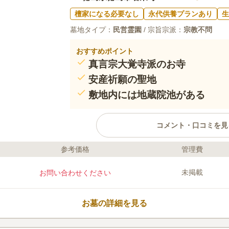
檀家になる必要なし
永代供養プランあり
生
墓地タイプ：
民営霊園
/ 宗旨宗派：
宗教不問
おすすめポイント
真言宗大覚寺派のお寺
安産祈願の聖地
敷地内には地蔵院池がある
コメント・口コミを見
参考価格
管理費
ライフドット編集部のコメント
眉山のふもとに建っている地蔵院のお
未掲載
お問い合わせください
で地蔵菩薩を安置したことから、安産
敷地内にある「地蔵院池」はバス釣り
れる場所です。 園内には遊歩道もあ
お墓の詳細を見る
しむことができます。 トイレや休憩
るので利便性が高いです。
口コミ評価