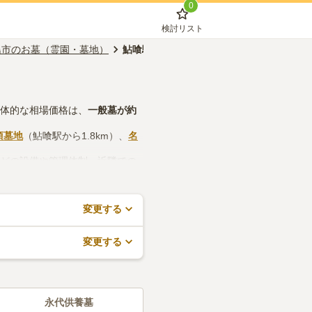
0
検討リスト
島市のお墓（霊園・墓地）
鮎喰駅のお墓（霊園・墓地）
具体的な相場価格は、
一般墓
が約
須墓地
（鮎喰駅から1.8km）、
名
などの設備や管理体制、近隣での
で、活用してみてください。
変更する
変更する
永代供養墓