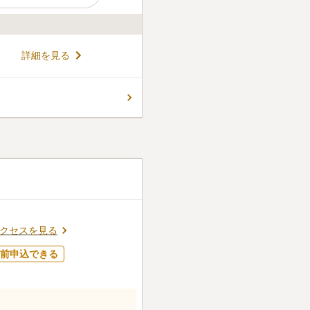
日は吉野川まで見渡すことが
詳細を見る
、区画もコンクリートで基礎施
く、草むしりが不要なのも嬉し
インター」から車で約10分の
コメントの続きを読む
で、遠方から車でお参りする
で綺麗です。食べ物をおくこと
すが綺麗です
口コミの続きを読む
クセスを見る
前申込できる