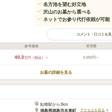
名方池を望む好立地
沢山のお墓から選べる
ネットでお参り代行依頼が可能
コメント・口コミを見
参考価格
管理費
ライフドット編集部のコメント
眼下に名方池を望むことができる恵ま
40.3
5,000円～
万円（税込）～
桜の名所として知られており、春には
尽くします。 本願寺が管理を行って
に建墓することができます。 一般墓
お墓の詳細を見る
があり、ニーズや予算に合わせて選べ
口コミ評価
この霊園はまだ誰からも評価されていません。
鮎喰駅から3km
アクセスを見る
徳島県徳島市名東町