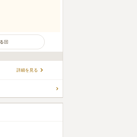
る
れた立地にあります。 周辺は
詳細を見る
花弁が絨毯の様に墓域を埋め
いますが、宗教や宗派を問わず
だけではなく複数の永代管理墓
コメントの続きを読む
るのも嬉しいポイントです。