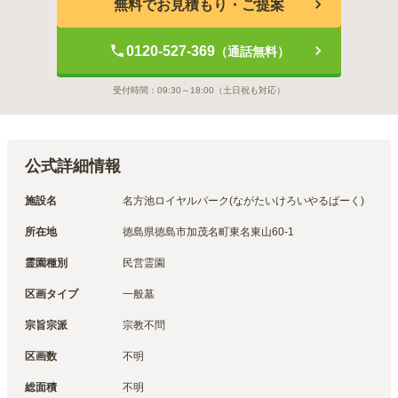
無料でお見積もり・ご提案
0120-527-369
（通話無料）
受付時間：
09:30～18:00
（土日祝も対応）
公式詳細情報
施設名
名方池ロイヤルパーク(ながたいけろいやるぱーく)
所在地
徳島県徳島市加茂名町東名東山60-1
霊園種別
民営霊園
区画タイプ
一般墓
宗旨宗派
宗教不問
区画数
不明
総面積
不明