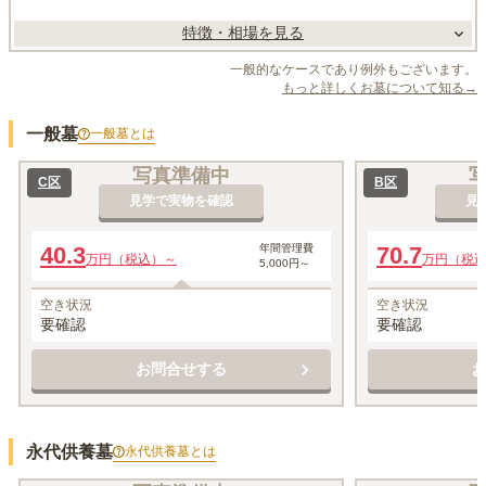
特徴・相場を見る
一般的なケースであり例外もございます。
もっと詳しくお墓について知る→
一般墓
一般墓
とは
写真準備中
C区
B区
見学で実物を確認
見
40.3
年間管理費
70.7
万円（税込）～
万円（税
5,000円～
空き状況
空き状況
要確認
要確認
お問合せする
永代供養墓
永代供養墓
とは