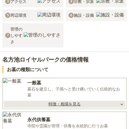
アクセス
宗教・宗派
3
4
周辺環境
施設・設備
5
6
管理の
しやす
7
さ
名方池ロイヤルパークの価格情報
お墓の種類について
一般墓
墓石を建立し、子孫へと受け継いでいく伝統的なお
墓
特徴・相場を見る
永代供養墓
寺院や霊園が管理・供養を永続的に行うお墓