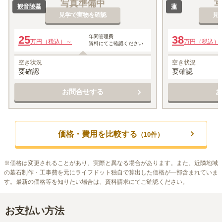
写真準備中
観音陵墓
蓮
見学で実物を確認
見
25
年間管理費
38
万円（税込）～
万円（税込）
資料にてご確認ください
空き状況
空き状況
要確認
要確認
お問合せする
価格・費用を比較する
（
10
件）
※
価格は変更されることがあり、実際と異なる場合があります。また、近隣地域
の墓石制作・工事費を元にライフドット独自で算出した価格が一部含まれていま
す。最新の価格等を知りたい場合は、資料請求にてご確認ください。
お支払い方法