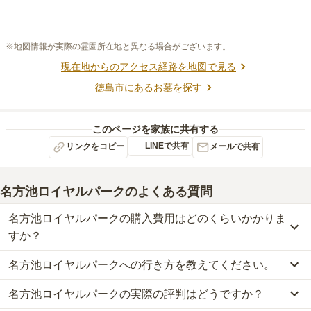
※地図情報が実際の霊園所在地と異なる場合がございます。
現在地からのアクセス経路を地図で見る
徳島市
にあるお墓を探す
このページを家族に共有する
LINEで共有
リンクをコピー
メールで共有
名方池ロイヤルパーク
のよくある質問
名方池ロイヤルパークの購入費用はどのくらいかかりま
すか？
名方池ロイヤルパークへの行き方を教えてください。
名方池ロイヤルパークでは、一般墓が約40.3万円から、永代供養墓
が約25万円からお求めいただけます。
名方池ロイヤルパークの実際の評判はどうですか？
名方池ロイヤルパークへの行き方は現在調査中です。
なお、名方池ロイヤルパークがある徳島県の相場は、一般墓が約57
詳細な行き方や送迎バスの有無については、資料請求で最新の情報