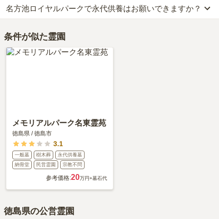
万円（墓石代別途）、永代供養墓が約83万円です。
名方池ロイヤルパークで永代供養はお願いできますか？
名方池ロイヤルパークの口コミはまだ投稿されておりません。
をご確認ください。
お墓は、価格が高いものがよい、安いものが悪い、という訳ではあ
口コミはあくまで一つの目安です。資料請求や現地見学を通して、
りません。大切なのは、ご家族が心から納得し、安心してお参りで
はい、名方池ロイヤルパークは永代供養に対応しています。
ご自身の目で雰囲気を確認してみることをおすすめします。
きる場所を選ぶことです。
条件が似た霊園
費用は、約25万円からとなっております。
名方池ロイヤルパークがある徳島県の永代供養墓の相場価格は、約
83万円です。
永代供養について詳しく知りたい方は『
永代供養墓をわかりやすく
解説！
』をご覧ください。
メモリアルパーク名東霊苑
徳島県
/
徳島市
3.1
一般墓
樹木葬
永代供養墓
納骨堂
民営霊園
宗教不問
20
参考価格:
万円
+墓石代
徳島県の公営霊園