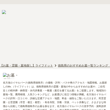
【お墓・霊園・墓地探し】ライフドット
徳島県のおすすめお墓一覧ランキング
名方池ロイヤルパーク(徳島県徳島市）の価格・評判・バスや車のアクセス・地図情報。お墓探
しのlife.（ライフドット）は、徳島県徳島市の霊園・墓地の中からおすすめのお墓や、ご自宅
近くの樹木葬・納骨堂・永代供養墓・一般墓（墓石を建てるお墓）をご提案します。地域別の
墓地一覧、費用相場、人気ランキングなど、お墓選びに役立つ情報が満載。名方池ロイヤルパ
ークの評判・口コミや、詳細な交通アクセス・地図、料金・値段もご覧いただけます。民営霊
園・公営霊園（市営・都立・都営）・有名寺院、宗教・宗派、ペット供養など、さまざまな特
徴から比較して徳島県徳島市のお墓を探せます。名方池ロイヤルパークの見学予約・資料請求