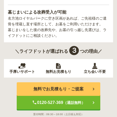
墓じまいによる改葬受入が可能
名方池ロイヤルパーク
に空き区画があれば、ご先祖様のご遺
骨を埋蔵し直す場所として、お墓をご利用いただけます。
墓じまいをした後の改葬先や、お墓の引っ越し先選びは、ラ
イフドットにご相談ください。
３
＼ライフドットが選ばれる
つの理由／
手厚いサポート
無料お見積もり
立ち会い不要
無料でお見積もり・ご提案
0120-527-369
（通話無料）
受付時間：
09:30～18:00
（土日祝も対応）