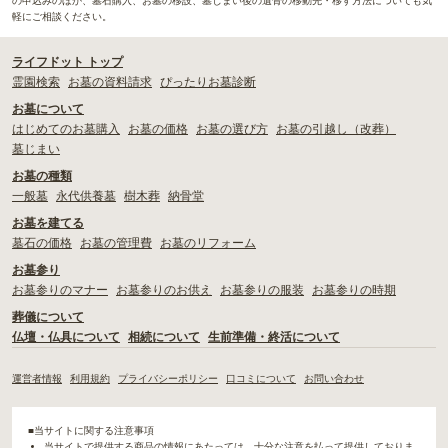
の申込みのほか、墓石購入、お墓の移設、墓じまい後の遺骨の移動先・移す方法についても気
軽にご相談ください。
ライフドット トップ
霊園検索
お墓の資料請求
ぴったりお墓診断
お墓について
はじめてのお墓購入
お墓の価格
お墓の選び方
お墓の引越し（改葬）
墓じまい
お墓の種類
一般墓
永代供養墓
樹木葬
納骨堂
お墓を建てる
墓石の価格
お墓の管理費
お墓のリフォーム
お墓参り
お墓参りのマナー
お墓参りのお供え
お墓参りの服装
お墓参りの時期
葬儀について
仏壇・仏具について
相続について
生前準備・終活について
運営者情報
利用規約
プライバシーポリシー
口コミについて
お問い合わせ
■当サイトに関する注意事項
当サイトで提供する商品の情報にあたっては、十分な注意を払って提供しておりま