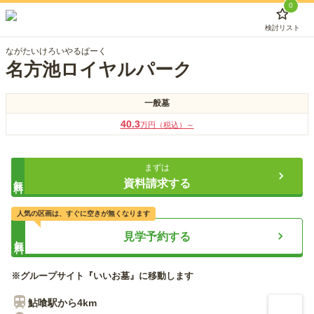
0
検討リスト
ながたいけろいやるぱーく
名方池ロイヤルパーク
一般墓
40.3
万円（税込）～
まずは
無料
資料請求する
人気の区画は、すぐに空きが無くなります
見学予約する
無料
※グループサイト『いいお墓』に移動します
鮎喰
駅から
4km