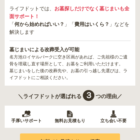
ライフドットでは、
お墓探しだけでなく墓じまいも全
面サポート！
「
何から始めればいい？
」「
費用はいくら？
」などを
解決します
墓じまいによる改葬受入が可能
名方池ロイヤルパーク
に空き区画があれば、ご先祖様のご遺
骨を埋蔵し直す場所として、お墓をご利用いただけます。
墓じまいをした後の改葬先や、お墓の引っ越し先選びは、ラ
イフドットにご相談ください。
３
＼ライフドットが選ばれる
つの理由／
手厚いサポート
無料お見積もり
立ち会い不要