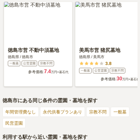
徳島市営 不動中須墓地
美馬市営 猪尻墓地
徳島県
/
徳島市
徳島県
/
美馬市
3.8
一般墓
公営霊園
宗教不問
7.4
一般墓
公営霊園
宗教不問
参考価格:
万円
+墓石代
30
参考価格:
万円
+墓石代
徳島市
にある同じ条件の霊園・墓地を探す
年間管理費なし
永代供養プランあり
宗教不問
一般墓
民営霊園
利用する駅から近い霊園・墓地を探す