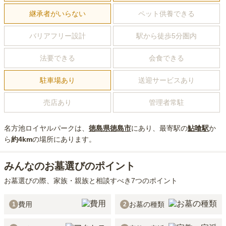
継承者がいらない
ペット供養できる
バリアフリー設計
駅から徒歩5分圏内
法要できる
会食できる
駐車場あり
送迎サービスあり
売店あり
管理者常駐
名方池ロイヤルパーク
は、
徳島県
徳島市
にあり
、最寄駅の
鮎喰
駅
か
ら
約
4km
の場所にあり
ます。
みんなのお墓選びのポイント
お墓選びの際、家族・親族と相談すべき7つのポイント
費用
お墓の種類
1
2