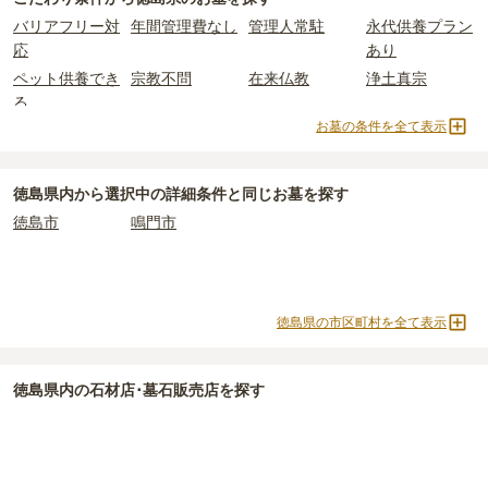
一般的に最も費用を抑えられるのは、他の方のご遺骨と一緒に埋葬
徳島県
の一般墓の永代使用料の平均は
57万円
で、墓石代は
徳島県の
バリアフリー対
年間管理費なし
管理人常駐
永代供養プラン
する
「合祀墓（ごうしぼ）」
と呼ばれるタイプです。個別のお墓に
平均
158.6万円
です。いずれも区画の広さや墓石の大きさ・素材に
応
あり
比べて省スペースで管理の手間がかからないため、費用が安く設定
よって変わります。
ペット供養でき
宗教不問
在来仏教
浄土真宗
されています。
樹木葬・納骨堂・永代供養墓は、基本的に墓石代がかからず、永代
る
価格の目安は、1名あたり5万円〜30万円程度です。
使用料のみかかります。
お墓の条件を全て表示
日蓮宗
天台宗
樹木葬
納骨堂
徳島県
で安価なお墓を探したい場合は、
価格の安い順
で並び替えて
永代供養墓
公営霊園
民営霊園
寺院墓地
なお、お墓によっては以下の費用が別途かかる場合があります。
お墓を探すのがおすすめです。
・
開眼法要の費用
：お墓を新しく建てた際に行う儀式のための費
1人用区画あり
2人用区画あり
3人用区画あり
徳島県
内から選択中の詳細条件と同じお墓を探す
用。僧侶に渡すお布施がかかります。
徳島市
鳴門市
・
納骨式の費用
：お墓に遺骨を納める儀式のための費用。僧侶に渡
すお布施、会食などの費用がかかります。
・
年間管理費
：お墓の管理費。契約後、毎年発生するケースがあり
ます。
徳島県の市区町村を全て表示
正確な費用は、区画や石材の選び方によって大きく変わるため、見
積もりを取るまで確定しません。
徳島県
内の石材店･墓石販売店を探す
現地見学では、担当者に「提示金額以外にかかる費用はないか」を
必ず確認することをおすすめします。
現地への見学が難しい場合は、資料請求でも各霊園の詳しい料金案
内を取り寄せることができます。