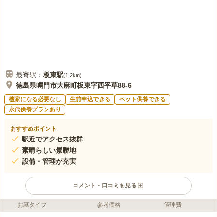
最寄駅：
板東
駅
(
1.2km
)
徳島県鳴門市大麻町板東字西平草88-6
檀家になる必要なし
生前申込できる
ペット供養できる
永代供養プランあり
おすすめポイント
駅近でアクセス抜群
素晴らしい景勝地
設備・管理が充実
コメント・口コミを見る
お墓タイプ
参考価格
管理費
ライフドット編集部のコメント