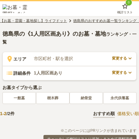
0
検討リスト
【お墓・霊園・墓地探し】ライフドット
徳島県のおすすめお墓一覧ランキング
徳島県の《1人用区画あり》のお墓・墓地
ランキング・一
覧
変更する
市区町村・駅を選択
エリア
変更する
1人用区画あり
詳細条件
お墓タイプから選ぶ
一般墓
樹木葬
納骨堂
永代供養墓
1
-
2
/
2
件
おすすめ順
価格安い順
※このページにはPRリンクが含まれています