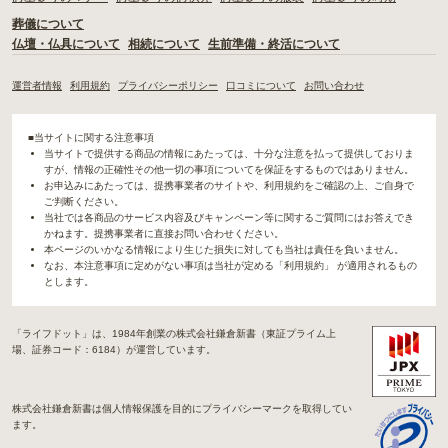
葬儀について
仏壇・仏具について
相続について
生前準備・終活について
運営者情報
利用規約
プライバシーポリシー
口コミについて
お問い合わせ
■当サイトに関する注意事項
当サイトで提供する商品の情報にあたっては、十分な注意を払って提供しておりま
すが、情報の正確性その他一切の事項についてを保証をするものではありません。
お申込みにあたっては、提携事業者のサイトや、利用規約をご確認の上、ご自身で
ご判断ください。
当社では各商品のサービス内容及びキャンペーン等に関するご質問にはお答えでき
かねます。提携事業者に直接お問い合わせください。
本ページのいかなる情報により生じた損失に対しても当社は責任を負いません。
なお、本注意事項に定めがない事項は当社が定める「利用規約」 が適用されるもの
とします。
「ライフドット」は、1984年創業の株式会社鎌倉新書（東証プライム上
場、証券コード：6184）が運営しています。
株式会社鎌倉新書は個人情報保護を目的にプライバシーマークを取得してい
ます。