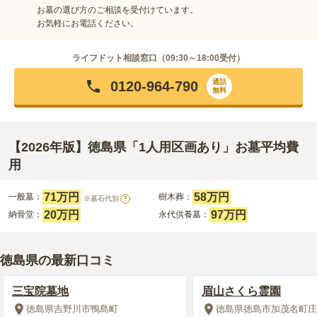
お墓の選び方のご相談を受付けています。
お気軽にお電話ください。
ライフドット相談窓口（
09:30～18:00
受付）
通話
0120-964-790
無料
【2026年版】徳島県「1人用区画あり」お墓平均費
用
71万円
58万円
一般墓：
樹木葬：
※墓石代別
?
20万円
97万円
納骨堂：
永代供養墓：
徳島県の最新口コミ
三宝院墓地
眉山さくら霊園
徳島県吉野川市鴨島町
徳島県徳島市加茂名町庄