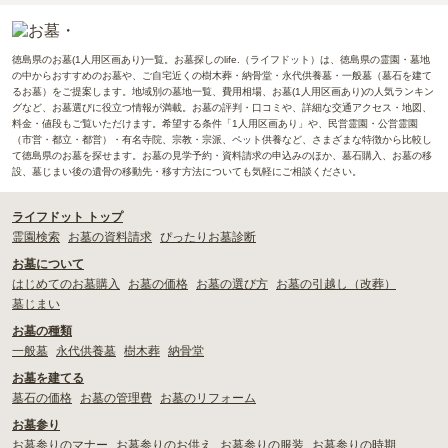
徳島県のお墓(1人用区画あり)一覧。お墓探しのlife.（ライフドット）は、徳島県の霊園・墓地
の中からおすすめのお墓や、ご自宅近くの樹木葬・納骨堂・永代供養墓・一般墓（墓石を建て
るお墓）をご提案します。地域別の墓地一覧、費用相場、お墓(1人用区画あり)の人気ランキン
グなど、お墓選びに役立つ情報が満載。お墓の評判・口コミや、詳細な交通アクセス・地図、
料金・値段もご覧いただけます。希望する条件「1人用区画あり」や、民営霊園・公営霊園
（市営・都立・都営）・有名寺院、宗教・宗派、ペット供養など、さまざまな特徴から比較し
て徳島県のお墓を探せます。お墓の見学予約・資料請求の申込みのほか、墓石購入、お墓の移
設、墓じまい後の遺骨の移動先・移す方法についても気軽にご相談ください。
ライフドット トップ
霊園検索
お墓の資料請求
ぴったりお墓診断
お墓について
はじめてのお墓購入
お墓の価格
お墓の選び方
お墓の引越し（改葬）
墓じまい
お墓の種類
一般墓
永代供養墓
樹木葬
納骨堂
お墓を建てる
墓石の価格
お墓の管理費
お墓のリフォーム
お墓参り
お墓参りのマナー
お墓参りのお供え
お墓参りの服装
お墓参りの時期