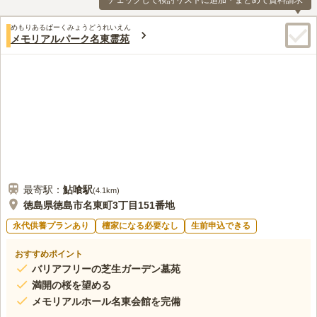
チェックして検討リストに追加・まとめて資料請求
めもりあるぱーくみょうどうれいえん
メモリアルパーク名東霊苑
最寄駅：
鮎喰
駅
(
4.1km
)
徳島県徳島市名東町3丁目151番地
永代供養プランあり
檀家になる必要なし
生前申込できる
おすすめポイント
バリアフリーの芝生ガーデン墓苑
満開の桜を望める
メモリアルホール名東会館を完備