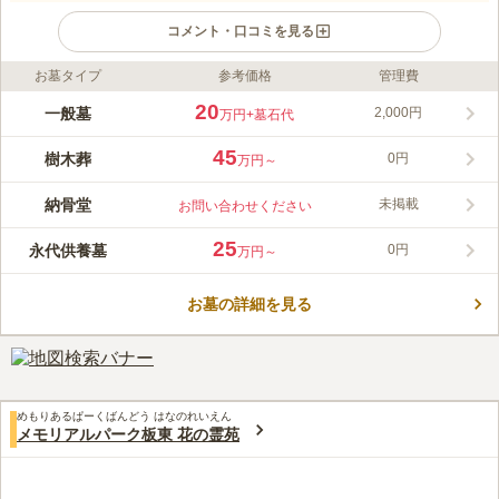
コメント・口コミを見る
お墓タイプ
参考価格
管理費
ライフドット編集部のコメント
眉山の麓に位置している緑豊かな霊苑です。 真言宗の眉峰山錦
20
一般墓
2,000円
万円
+墓石代
榮寺が管理・運営しており、宗旨・宗派を問われません。 苑内
の随所に四季折々の草花や芝生が植えられており、気持ちの良い
45
樹木葬
0円
万円～
風が墓域を駆け抜けます。 名東霊苑宗務所で365日体制で苑内の
コメントの続きを読む
管理をしており、24時間監視カメラを設置しています。 売店で
納骨堂
未掲載
お問い合わせください
は花や線香だけではなくシキミを販売しているのでお参りの荷物
口コミ評価
が少なくて済みます。 駐車場は200台駐車できるので、お盆やお
3.1
みんなの評価
口コミ
2
件
25
永代供養墓
0円
万円～
彼岸にもストレスを感じることがありません。
途中にスーパーなどがあるが、そこには寄らず、家から線香やし
40代
女性
きびを持っていっています。食べ物関連の供物は持っていきません。
お墓の詳細を見る
口コミの続きを読む
めもりあるぱーくばんどう はなのれいえん
メモリアルパーク板東 花の霊苑