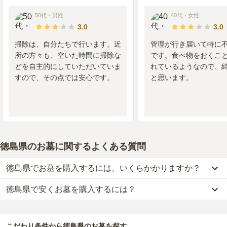
50代
・
男性
40代
・
女性
3.0
3.0
掃除は、自分たちで行います。近
管理が行き届いて特に
所の方々も、空いた時間に掃除な
です。食べ物をおくこ
どを自主的にしていただいていま
れているようなので、
すので、その点では安心です。
と思います。
徳島県のお墓に関するよくある質問
徳島県でお墓を購入するには、いくらかかりますか？
徳島県で安くお墓を購入するには？
徳島県
での購入費用の目安は、
一般墓が約216万円、樹木葬が約69
万円、納骨堂が約63万円、永代供養墓が約83万円
です。
徳島県
で一番安価な
お墓
は、
徳島市営 不動中須墓地
の
一般墓
で、
7
一般墓を建てる場合は、「永代使用料（土地代）」と「墓石代」の
万円
(墓石代別)
からお求めいただけます。
2つが主な費用となります。
こだわり条件から
徳島県
のお墓を探す