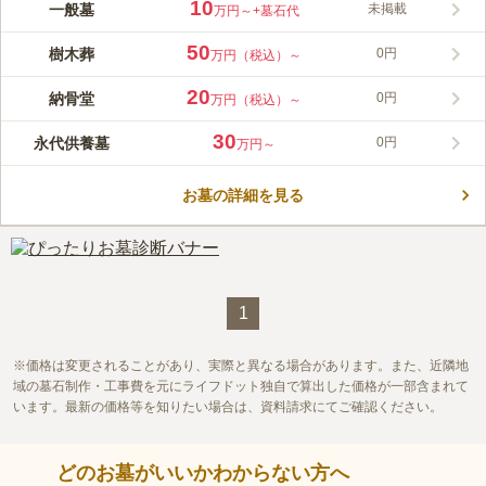
大麻山や徳島平野を望むことができる高台にある霊苑です。 宗
10
一般墓
未掲載
万円～
+墓石代
旨・宗派は問わず生前墓所でも申し込みができます。 檀家にな
る必要がなく、寄付金や付け届けが要らないので、経済的な負担
50
樹木葬
0円
万円（税込）～
を軽減できます。 セキュリティ会社と契約をしており、防犯カ
コメントの続きを読む
メラも完備しているので安心です。 分骨にも対応しており、故
20
納骨堂
0円
万円（税込）～
郷に帰って眠ることができます。
口コミ評価
4.8
みんなの評価
口コミ
1
件
30
永代供養墓
0円
万円～
霊園内に無人販売所があり、花や線香なども購入でき非常に便利
40代
男性
です。霊園の周辺に目立った建物などは無く非常に静かな環境です。
お墓の詳細を見る
口コミの続きを読む
1
価格は変更されることがあり、実際と異なる場合があります。また、近隣地
域の墓石制作・工事費を元にライフドット独自で算出した価格が一部含まれて
います。最新の価格等を知りたい場合は、資料請求にてご確認ください。
どのお墓がいいかわからない方へ