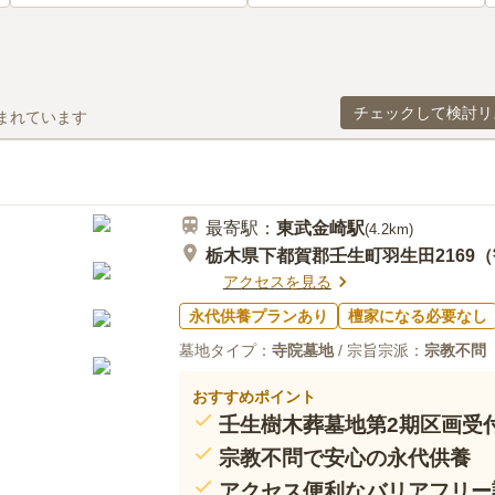
チェックして検討リ
まれています
最寄駅：
東武金崎
駅
(
4.2km
)
栃木県下都賀郡壬生町羽生田2169
アクセスを見る
永代供養プランあり
檀家になる必要なし
墓地タイプ：
寺院墓地
/ 宗旨宗派：
宗教不問
おすすめポイント
壬生樹木葬墓地第2期区画受
宗教不問で安心の永代供養
アクセス便利なバリアフリー