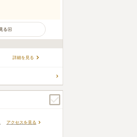
見る
が管理を行っている霊園で
詳細を見る
大切にしたい方でも安らかに眠
や洋型だけではなく、デザイン
ザインに拘りをお持ちの方でも
コメントの続きを読む
ので、小さなお子様や車いすの
です。
件
が一軒あるのみです。近くに
とんど人が近寄らない場所に
たまに町の関係者の方が掃除
に綺麗に保たれている状態で
アクセスを見る
１
限の手荷物で済みます。
口コミの続きを読む