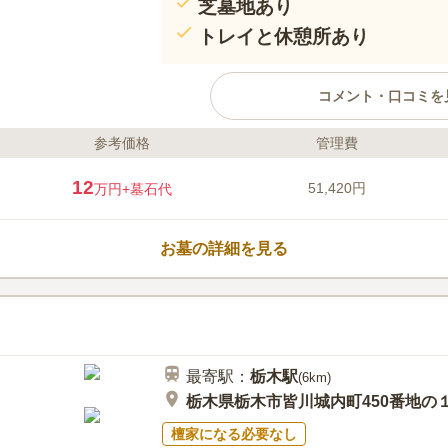
芝墓地あり
トレイと休憩所あり
コメント・口コミを
参考価格
管理費
ライフドット編集部のコメント
やすらぎの郷野木霊園は、野木町
12
51,420円
万円
+墓石代
す。 宗教は不問なので、信仰を
れます。 規格内であれば、和型
墓の建立も可能です。 お墓のデ
お墓の詳細を見る
安心です。 バリアフリー設計な
方、ご高齢の方でもお参りが可能
口コミ評価
3.9
みんなの評価
口コミ
3
最寄り駅からお墓まではコンビニ
30代
女性
食事などをするところは無く、夕刻にはほ
最寄駅：
栃木
駅
あります。ただお墓には管理人室があり、
(
6km
)
に来ています。枯れたお花やゴミ箱等は常
栃木県栃木市皆川城内町450番地の
す。桶やタオルも常備されて居るため最低
檀家になる必要なし