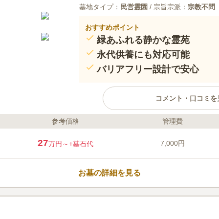
墓地タイプ：
民営霊園
/ 宗旨宗派：
宗教不問
おすすめポイント
緑あふれる静かな霊苑
永代供養にも対応可能
バリアフリー設計で安心
コメント・口コミを
参考価格
管理費
ライフドット編集部のコメント
約30,000㎡を誇る広大な敷地に
27
7,000円
万円～
+墓石代
ています。 豊かな自然に抱かれ
眠ることができます。 神・仏・
仏式は約３・４・５㎡の３タイプ
お墓の詳細を見る
の広さです。 神式納骨堂である
葬墓～四恩「しおん」～』があり
口コミ評価
眠りたい方でも安心です。
4.3
みんなの評価
口コミ
2
山林を切り開いて造園したので、
50代
男性