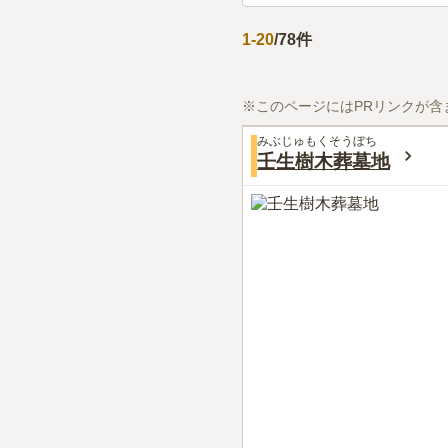
1
-
20
/
78
件
※このページにはPRリンクが含
みぶじゅもくそうぼち
壬生樹木葬墓地