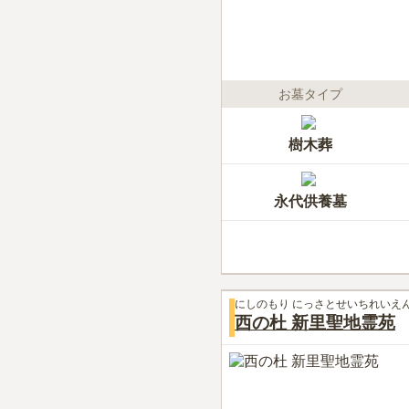
お墓タイプ
樹木葬
永代供養墓
にしのもり にっさとせいちれいえ
西の杜 新里聖地霊苑