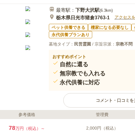
幹線道路に近いため、騒音を心配していま
最寄駅：
下野大沢
駅
か。道の駅が近くにありますが墓参りには
(
6.3km
)
アクセス
栃木県日光市猪倉3763-1
ペット供養できる
檀家になる必要なし
永代供養プランあり
墓地タイプ：
民営霊園
/ 宗旨宗派：
宗教不問
おすすめポイント
自然に還る
無宗教でも入れる
永代供養に対応
コメント・口コミを
参考価格
管理費
ライフドット編集部のコメント
雄大な自然に還ることができる樹
78
2,000円（税込）
万円（税込）～
が苑内を鮮やかに彩っています。