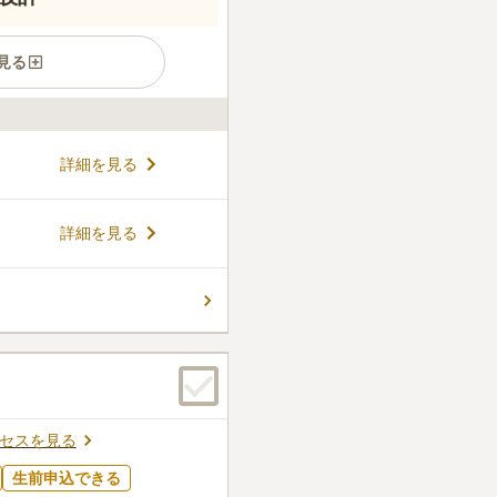
見る
般受付を開始しました。宗教不
詳細を見る
、安心して利用できます。3霊
合祀墓へ移行されます。アクセ
椅子でも訪問可能です。駐車
コメントの続きを読む
詳細を見る
まいの必要がありません。
ん。
セスを見る
生前申込できる