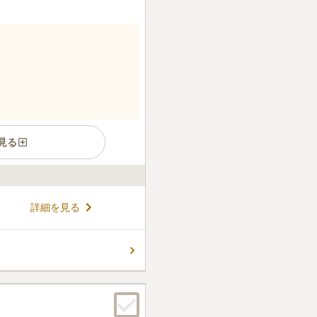
見る
、多彩なスタイルのお墓が建っ
詳細を見る
た環境の良い場所で、安らかに
洋に区分けされており、神式、
があり、洋式（芝）は約３㎡
コメントの続きを読む
「祖霊社」と仏式納骨堂の『合
、ご自身の信仰を大切にして
件
まわりには何もありません。