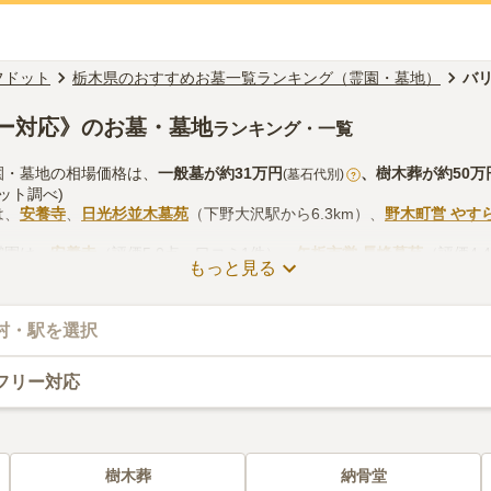
フドット
栃木県のおすすめお墓一覧ランキング（霊園・墓地）
バ
ー対応》のお墓・墓地
ランキング・一覧
園・墓地の相場価格は、
一般墓
が約
31万円
、
樹木葬
が約
50万
(墓石代別)
?
ット調べ)
は、
安養寺
、
日光杉並木墓苑
（下野大沢駅から6.3km）、
野木町営 やす
霊園は、
安養寺
（評価5.0点・口コミ1件）、
矢板市営 長峰墓苑
（評価4.
もっと見る
2件）があります。
園・墓地のお墓探しをする際は、自宅からの交通アクセスを確認しつつ
お線香の入手方法などを考慮して選ぶとよいでしょう。資料請求や見学
村・駅を選択
フリー対応
樹木葬
納骨堂