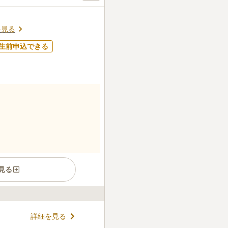
したが、想像していたより静
関係ないです。
口コミの続きを読む
を見る
生前申込できる
見る
木葬の墓苑です。 四季の草花
詳細を見る
 「土に還る」ことに拘りを持