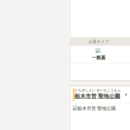
お墓タイプ
一般墓
とちぎしえい せいちこうえん
栃木市営 聖地公園