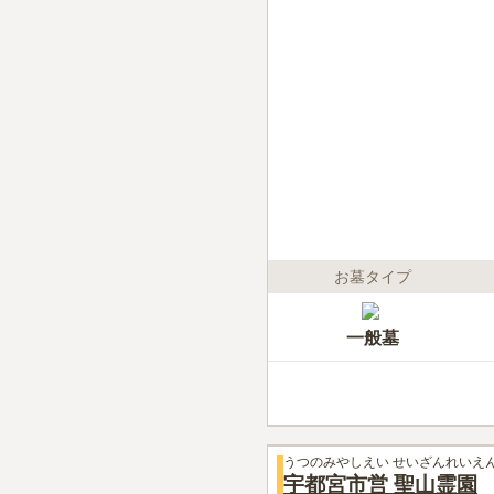
お墓タイプ
一般墓
うつのみやしえい せいざんれいえ
宇都宮市営 聖山霊園