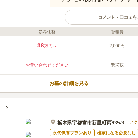
コメント・口コミを
参考価格
管理費
ライフドット編集部のコメント
壬生樹木葬墓地の第2期区画が一
38
2,000円
万円～
問で永代にわたり供養されるため
区画と4霊区画があり、50年後は
スも良く、バリアフリー対応で車
未掲載
お問い合わせください
場も完備され、後継者不要で墓じ
口コミ評価
この霊園はまだ誰からも評価されていませ
お墓の詳細を見る
ん
アク
栃木県宇都宮市新里町丙635-3
永代供養プランあり
檀家になる必要なし