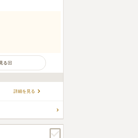
見る
に抱かれた公園墓地です。 丘
詳細を見る
ケーションに拘りをお持ちの
隣接しており、歴史を感じるこ
り、管理が行き届いているので
コメントの続きを読む
ます。 トイレと休憩所がある
心です。
件
大きなスーパーや農産直売所