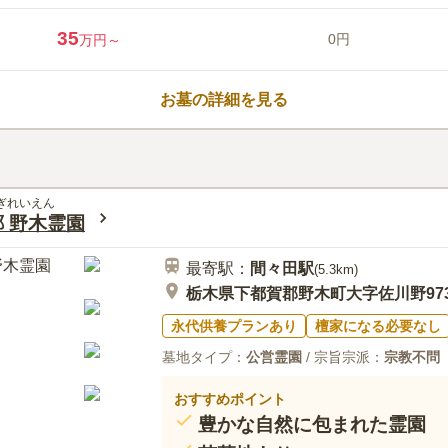
つ方にピッタリです。 苑内はア
リアフリー設計で、小さいお子様
35
0円
万円～
参りすることができます。 永代
ない方でも安心して眠れます。
口コミ評価
3.6
みんなの評価
口コミ
3
お墓の詳細を見る
宇都宮ICからの道は迷うところ
40代
男性
村があるのでそこでお食事、お買い物など
思います。また霊園の中には予約をすれば
いるのでその点でも安心出来ます。
ぎれいえん
 野木霊園
最寄駅：
間々田
駅
(
5.3km
)
栃木県下都賀郡野木町大字佐川野97
永代供養プランあり
檀家になる必要なし
墓地タイプ：
公営霊園
/ 宗旨宗派：
宗教不問
おすすめポイント
豊かな自然に包まれた霊園