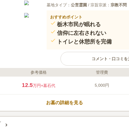
墓地タイプ：
公営霊園
/ 宗旨宗派：
宗教不問
おすすめポイント
栃木市民が眠れる
信仰に左右されない
トイレと休憩所を完備
コメント・口コミを
参考価格
管理費
ライフドット編集部のコメント
栃木市営聖地公園は、豊かな自然
12.5
5,000円
万円
+墓石代
陵地帯にあるため眺望が良く、ロ
方におすすめです。 皆川城杜に
ともできます。 管理事務所があ
お墓の詳細を見る
墓域内はいつも清潔に保たれてい
ので、体力に自信がない方でも安
口コミ評価
2.7
みんなの評価
口コミ
3
ん
最寄駅とお墓の間にイオンさんや
30代
女性