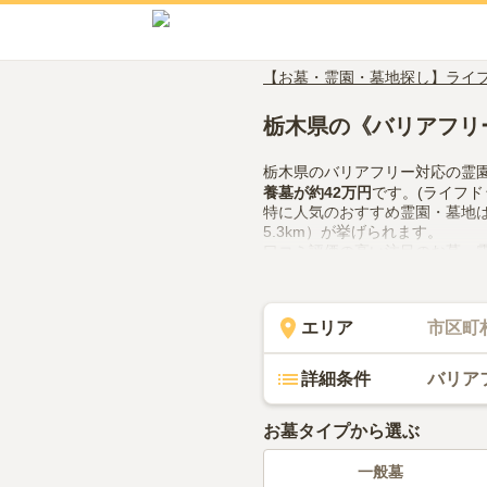
【お墓・霊園・墓地探し】ライ
栃木県の《バリアフリ
栃木県のバリアフリー対応の霊
養墓
が約
42万円
です。(ライフド
特に人気のおすすめ霊園・墓地
5.3km）が挙げられます。
口コミ評価の高い注目のお墓・
聖地霊苑
（評価4.3点・口コミ
栃木県でバリアフリー対応の霊
備や管理体制、近隣での供花や
エリア
市区町
してみてください。
詳細条件
バリア
お墓タイプから選ぶ
一般墓