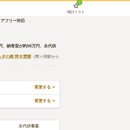
0
検討リスト
リアフリー対応
円
、
納骨堂
が約
58万円
、
永代供
らぎの郷 野木霊園
（間々田駅から
4点・口コミ5件）、
西の杜 新里
、法要施設や管理事務所などの設
予約が無料でできますので、活用
変更する
変更する
永代供養墓