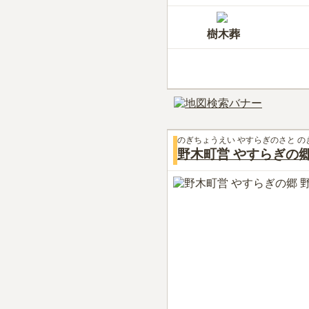
樹木葬
のぎちょうえい やすらぎのさと の
野木町営 やすらぎの郷