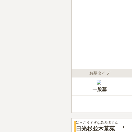
お墓タイプ
一般墓
にっこうすぎなみきぼえん
日光杉並木墓苑