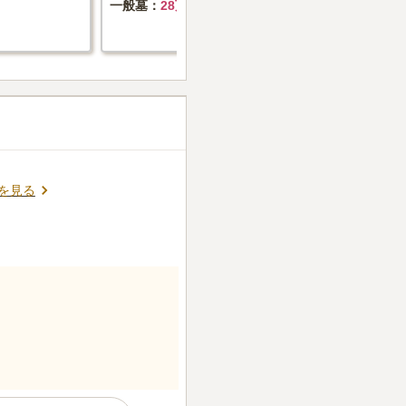
一般墓
28万円+墓石代
を見る