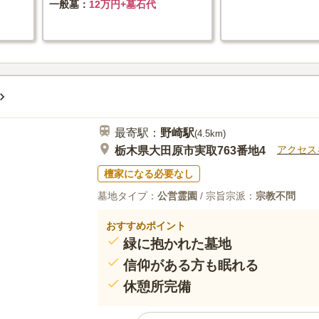
一般墓
12万円+墓石代
最寄駅：
野崎
駅
(
4.5km
)
アクセス
栃木県大田原市実取763番地4
檀家になる必要なし
墓地タイプ：
公営霊園
/ 宗旨宗派：
宗教不問
おすすめポイント
緑に抱かれた墓地
信仰がある方も眠れる
休憩所完備