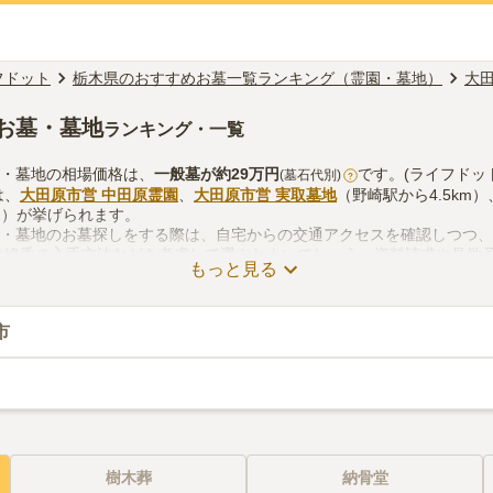
フドット
栃木県のおすすめお墓一覧ランキング（霊園・墓地）
大
お墓・墓地
ランキング・一覧
園・墓地の相場価格は、
一般墓
が約
29万円
です。(ライフドッ
(墓石代別)
?
は、
大田原市営 中田原霊園
、
大田原市営 実取墓地
（野崎駅から4.5km）
km）が挙げられます。
園・墓地のお墓探しをする際は、自宅からの交通アクセスを確認しつつ
お線香の入手方法などを考慮して選ぶとよいでしょう。資料請求や見学
もっと見る
市
樹木葬
納骨堂