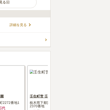
見る
宗教不問の市営霊園です。 陽
詳細を見る
射しを感じながら故人と向き
とりのある広さなので、ご家族
いポイントです。 トイレや休
コメントの続きを読む
こともできます。 体力に不安
件
が、比較的、商店街やお店の
でに用意して自家用車で持っ
にあるため大人数でも大丈夫
口コミの続きを読む
公園
壬生町営 壬生聖地公園
栃木市営 
2272番地1
栃木県下都賀郡壬生町大字国谷
栃木県栃木市
2370番地
石代
一般墓
2