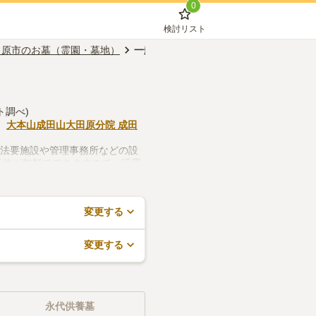
0
検討リスト
田原市のお墓（霊園・墓地）
一般墓
ト調べ)
、
大本山成田山大田原分院 成田
、法要施設や管理事務所などの設
予約が無料でできますので、活用
変更する
変更する
永代供養墓