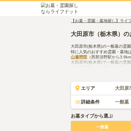
【お墓・霊園・墓地探し】ライ
大田原市（栃木県）の
大田原市(栃木県)の一般墓の霊
特に人気のおすすめ霊園・墓地
山遍照院
（西那須野駅から3.9
大田原市(栃木県)で一般墓の霊
備や管理体制、近隣での供花や
してみてください。
エリア
大田原
詳細条件
一般墓
お墓タイプから選ぶ
一般墓