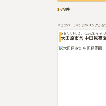
1
-
8
/
8
件
※このページにはPRリンクが含
おおたわらしえい なかだわられい
大田原市営 中田原霊