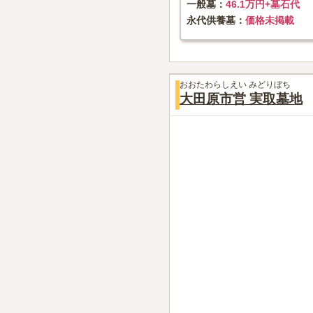
一般墓
46.1万円+墓石代
永代供養墓
価格未掲載
おおたわらしえい みどりぼち
大田原市営 実取墓地