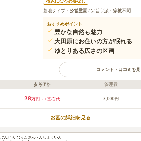
檀家になる必要なし
墓地タイプ：
公営霊園
/ 宗旨宗派：
宗教不問
おすすめポイント
豊かな自然も魅力
大田原にお住いの方が眠れる
ゆとりある広さの区画
コメント・口コミを見
参考価格
管理費
ライフドット編集部のコメント
大田原市営北山霊園は、豊かな緑に抱
28
3,000円
万円～
+墓石代
かな陽射しが墓域内を明るく照らして
ながら、穏やかな気持ちで故人と向き
ある広さの区画なので、ご家族代々や
お墓の詳細を見る
るお墓を建立したい方でも安心です。
墓参りの前後にスポーツを楽しむこと
口コミ評価
この霊園はまだ誰からも評価されていません。
ぶんいん なりたさんへんしょういん