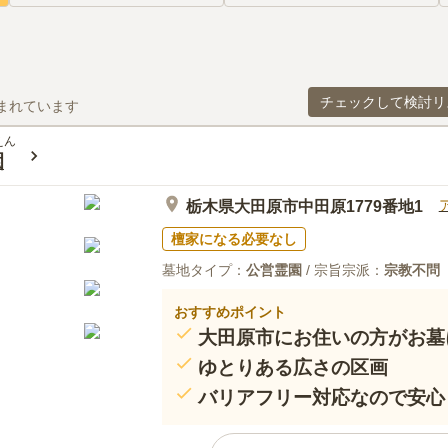
チェックして検討リ
まれています
えん
園
栃木県大田原市中田原1779番地1
檀家になる必要なし
墓地タイプ：
公営霊園
/ 宗旨宗派：
宗教不問
おすすめポイント
大田原市にお住いの方がお墓
ゆとりある広さの区画
バリアフリー対応なので安心