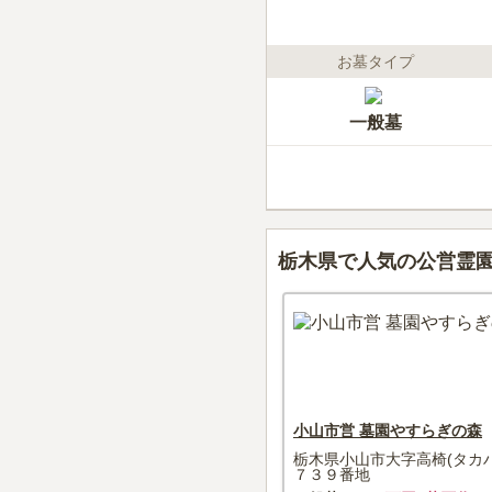
お墓タイプ
一般墓
栃木県で人気の公営霊
小山市営 墓園やすらぎの森
栃木県小山市大字高椅(タカ
７３９番地