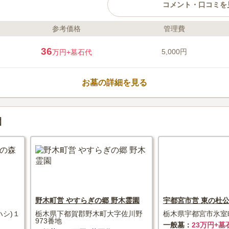
コメント・口コミを
参考価格
管理費
ライフドット編集部のコメント
信仰を大切にしたい方に嬉しい、
36
5,000円
万円
+墓石代
当たりが良いので、うららかな陽
合うことができます。 区画はゆ
や親せきと一緒に眠れるのも嬉し
お墓の詳細を見る
憩所があるので、長時間滞在する
をお持ちの方でも安心です。
口コミ評価
3.5
みんなの評価
口コミ
1
園
霊園の近くにというわけではない
20代
女性
近くにあるので、お花やお供え物を前日ま
ていく。食事処も法事で使える料亭が近く
野木町営 やすらぎの郷 野木霊園
宇都宮市営 東の杜
ハシ)１
栃木県下都賀郡野木町大字佐川野
栃木県宇都宮市氷室町
973番地
一般墓
23万円+墓