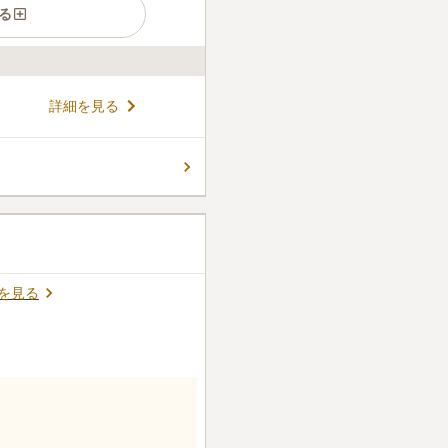
る
感じられる市営霊園です。 墓
詳細を見る
体力に不安をお持ちの方でも、
ます。 駐車場があるので、車
 お墓参りの後にご家族で出か
コメントの続きを読む
遠のいてしまう心配がありま
を見る