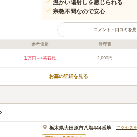
温かい陽射しを感じられる
宗教不問なので安心
コメント・口コミを見
参考価格
管理費
ライフドット編集部のコメント
自然を感じられるのどかな市民墓地で
1
2,000円
万円～
+墓石代
り、緑が多く残っているエリアに位置
流れているので、清々しい風を感じら
墓域を明るく照らしているので、穏や
お墓の詳細を見る
せたい方におすすめです。 駐車場を
することができます。
口コミ評価
この霊園はまだ誰からも評価されていません。
アクセス
栃木県大田原市八塩444番地