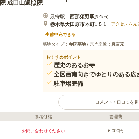
院 成田山遍照院
最寄駅：
西那須野
駅
(
3.9km
)
アクセスを見
栃木県大田原市本町1-5-1
生前申込できる
墓地タイプ：
寺院墓地
/ 宗旨宗派：
真言宗
おすすめポイント
歴史のあるお寺
全区画南向きでゆとりのある広
駐車場完備
コメント・口コミを見
参考価格
管理費
ライフドット編集部のコメント
由緒ある寺院墓地です。 墓域の周辺
6,000円
お問い合わせください
清々しい風にそよぐ葉擦れの音を聞く