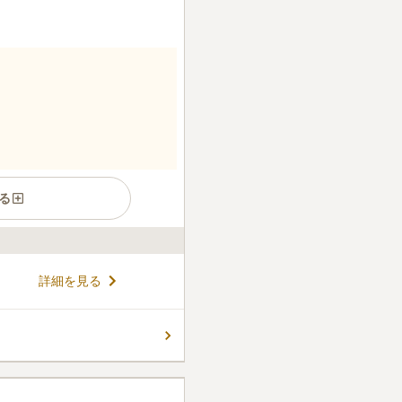
る
かれた市営墓地です。 うらら
詳細を見る
くれます。 爽やかな風を感じ
合うことができます。 ゆとり
親せき一同で眠ることができ
コメントの続きを読む
 周辺にはゴルフ場が多く、お
もできます。