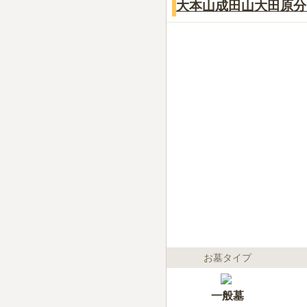
大本山成田山大田原分
お墓タイプ
一般墓