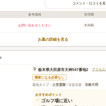
コメント・口コミを見
参考価格
管理費
ライフドット編集部のコメント
大田原市営実取墓地は、爽やかな風を
未掲載
お問い合わせください
域内には休憩所を完備しています。 
ゆっくりと故人と向き合うことができ
でお墓参りをしたい方でも安心です。
お墓の詳細を見る
けることができるので、お墓から足が
せん。
口コミ評価
この霊園はまだ誰からも評価されていません。
アクセス
栃木県大田原市大神547番地2
檀家になる必要なし
墓地タイプ：
公営霊園
/ 宗旨宗派：
宗教不問
おすすめポイント
ゴルフ場に近い