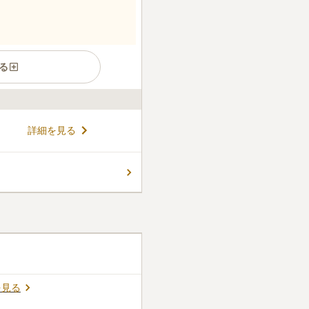
る
す。 近くにはゴルフ場があ
詳細を見る
しています。 小川や権津川が
れます。 うららかな陽射しが
かな気持ちで故人に手を合わ
コメントの続きを読む
完備しており、車でお墓参りを
を見る