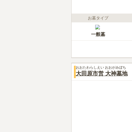
お墓タイプ
一般墓
おおたわらしえい おおがみぼち
大田原市営 大神墓地