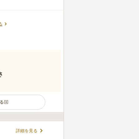
る
さ
る
には木々が植えられており、
詳細を見る
ことができます。 穏やかな時