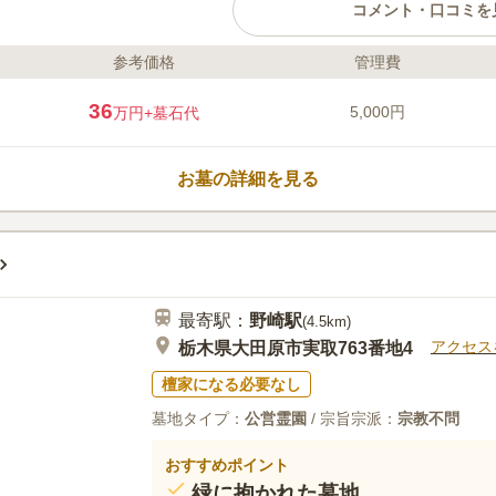
コメント・口コミを
参考価格
管理費
ライフドット編集部のコメント
信仰を大切にしたい方に嬉しい、
36
5,000円
万円
+墓石代
当たりが良いので、うららかな陽
合うことができます。 区画はゆ
や親せきと一緒に眠れるのも嬉し
お墓の詳細を見る
憩所があるので、長時間滞在する
をお持ちの方でも安心です。
口コミ評価
3.5
みんなの評価
口コミ
1
霊園の近くにというわけではない
20代
女性
近くにあるので、お花やお供え物を前日ま
最寄駅：
野崎
駅
ていく。食事処も法事で使える料亭が近く
(
4.5km
)
アクセス
栃木県大田原市実取763番地4
檀家になる必要なし
墓地タイプ：
公営霊園
/ 宗旨宗派：
宗教不問
おすすめポイント
緑に抱かれた墓地