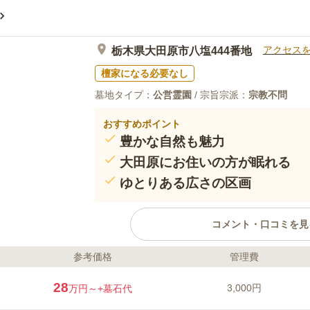
アクセス
栃木県大田原市八塩444番地
檀家になる必要なし
墓地タイプ：
公営霊園
/ 宗旨宗派：
宗教不問
おすすめポイント
豊かな自然も魅力
大田原にお住いの方が眠れる
ゆとりある広さの区画
コメント・口コミを見
参考価格
管理費
ライフドット編集部のコメント
大田原市営北山霊園は、豊かな緑に抱
28
3,000円
万円～
+墓石代
かな陽射しが墓域内を明るく照らして
ながら、穏やかな気持ちで故人と向き