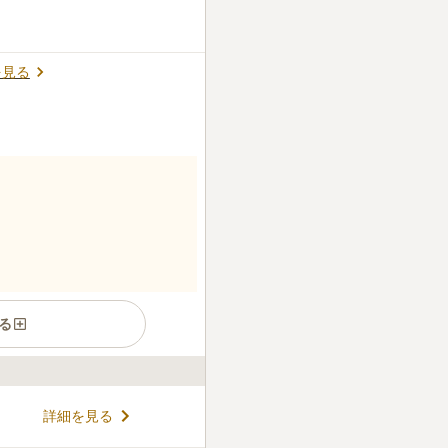
を見る
る
かれた市営墓地です。 うらら
詳細を見る
くれます。 爽やかな風を感じ
合うことができます。 ゆとり