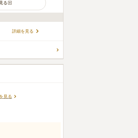
見る
宗教不問の市営霊園です。 陽
詳細を見る
射しを感じながら故人と向き
とりのある広さなので、ご家族
いポイントです。 トイレや休
コメントの続きを読む
こともできます。 体力に不安
件
が、比較的、商店街やお店の
でに用意して自家用車で持っ
にあるため大人数でも大丈夫
口コミの続きを読む
を見る