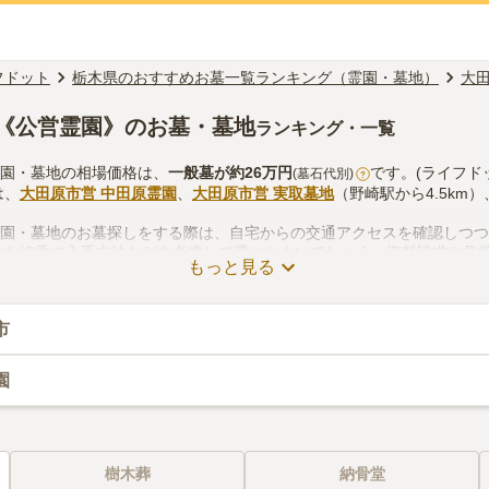
フドット
栃木県のおすすめお墓一覧ランキング（霊園・墓地）
大
《公営霊園》のお墓・墓地
ランキング・一覧
霊園・墓地の相場価格は、
一般墓
が約
26万円
です。(ライフド
(墓石代別)
?
は、
大田原市営 中田原霊園
、
大田原市営 実取墓地
（野崎駅から4.5km）
霊園・墓地のお墓探しをする際は、自宅からの交通アクセスを確認しつ
やお線香の入手方法などを考慮して選ぶとよいでしょう。資料請求や見
もっと見る
市
園
樹木葬
納骨堂