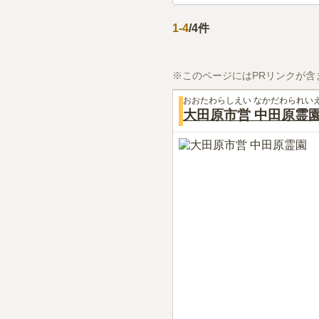
1
-
4
/
4
件
※このページにはPRリンクが含
おおたわらしえい なかだわられい
大田原市営 中田原霊