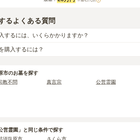
※墓石代別
?
するよくある質問
入するには、いくらかかりますか？
を購入するには？
の目安は、
一般墓が約196万円
です。
、「永代使用料（土地代）」と「墓石代」の2つが主な費用と
お墓
は、
大田原市営 大神墓地
の
一般墓
で、
1万円
(墓石代別)
か
代使用料の平均は
29万円
で、墓石代は
栃木県の平均
166.9万円
原市
のお墓を探す
えられるのは、他の方のご遺骨と一緒に埋葬する
「合祀墓（ご
材によって変わります。
墓に比べて省スペースで管理の手間がかからないため、費用が
宗教不問
真言宗
公営霊園
以下の費用が別途かかる場合があります。
り5万円〜30万円程度です。
墓を新しく建てた際に行う儀式のための費用。僧侶に渡すお布
に遺骨を納める儀式のための費用。僧侶に渡すお布施、会食な
を探したい場合は、
価格の安い順
で並び替えてお墓を探すのが
管理費。契約後、毎年発生するケースがあります。
公営霊園」と
同じ条件で探す
石材の選び方によって大きく変わるため、見積もりを取るまで
那須塩原市
さくら市