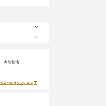
なります。
らお求めいただけます。
です。いずれも区画の広
うしぼ）」
と呼ばれる
安く設定されていま
寺院墓地
施がかかります。
どの費用がかかりま
お墓の条件を全て表示
おすすめです。
確定しません。