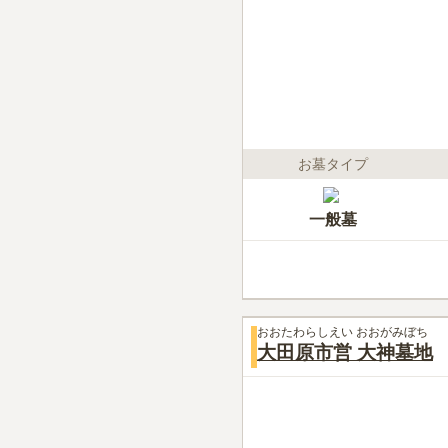
お墓タイプ
一般墓
おおたわらしえい おおがみぼち
大田原市営 大神墓地