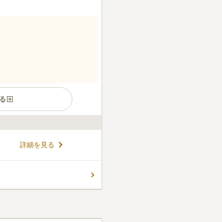
る
す。 近くにはゴルフ場があ
詳細を見る
しています。 小川や権津川が
れます。 うららかな陽射しが
かな気持ちで故人に手を合わ
コメントの続きを読む
完備しており、車でお墓参りを