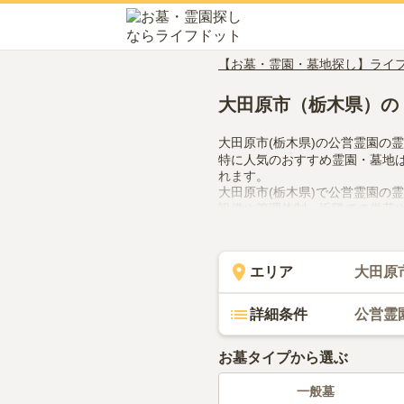
【お墓・霊園・墓地探し】ライ
大田原市（栃木県）の
大田原市(栃木県)の公営霊園の
特に人気のおすすめ霊園・墓地
れます。
大田原市(栃木県)で公営霊園の
設備や管理体制、近隣での供花
用してみてください。
エリア
大田原
詳細条件
公営霊
お墓タイプから選ぶ
一般墓