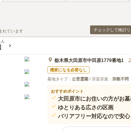
チェックして検討リ
まれています
えん
園
栃木県大田原市中田原1779番地1
檀家になる必要なし
墓地タイプ：
公営霊園
/ 宗旨宗派：
宗教不問
おすすめポイント
大田原市にお住いの方がお墓
ゆとりある広さの区画
バリアフリー対応なので安心