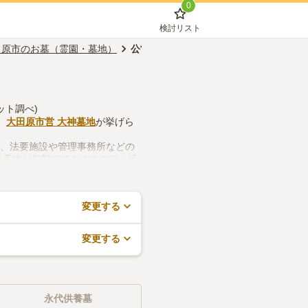
0
検討リスト
田原市のお墓（霊園・墓地）
公営霊園
ット調べ)
、
大田原市営 大神墓地
が挙げら
つ、法要施設や管理事務所などの
学予約が無料でできますので、活
変更する
変更する
永代供養墓