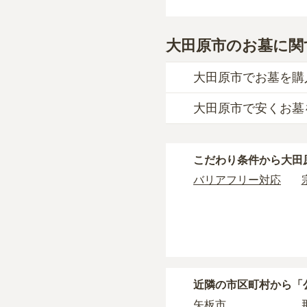
大田原市のお墓に関
大田原市でお墓を購
大田原市で安くお墓
大田原市
での購入費用
一般墓を建てる場合は
大田原市
で一番安価な
大田原市
の一般墓の永
こだわり条件から
大田
一般的に最も費用を抑
さや墓石の大きさ・素
タイプです。個別のお
バリアフリー対応
す。
なお、お墓によっては
価格の目安は、1名あた
・
開眼法要の費用
：お
・
納骨式の費用
：お墓
大田原市
で安価なお墓
す。
・
年間管理費
：お墓の
近隣の市区町村から
「
正確な費用は、区画や
矢板市