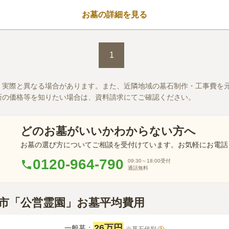
ある広さの区画なので、ご家族代々や
お墓の詳細を見る
るお墓を建立したい方でも安心です。
墓参りの前後にスポーツを楽しむこと
口コミ評価
この霊園はまだ誰からも評価されていません。
1
、実際と異なる場合があります。また、近隣地域の墓石制作・工事費を
新の価格等を知りたい場合は、資料請求にてご確認ください。
どのお墓がいいかわからない方へ
お墓の選び方についてご相談を受付けています。お気軽にお電話
0120-964-790
09:30～18:00
受付
通話無料
原市「公営霊園」お墓平均費用
26万円
一般墓：