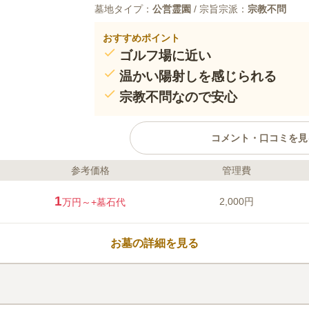
墓地タイプ：
公営霊園
/ 宗旨宗派：
宗教不問
おすすめポイント
ゴルフ場に近い
温かい陽射しを感じられる
宗教不問なので安心
コメント・口コミを見
参考価格
管理費
ライフドット編集部のコメント
自然を感じられるのどかな市民墓地で
1
2,000円
万円～
+墓石代
り、緑が多く残っているエリアに位置
流れているので、清々しい風を感じら
墓域を明るく照らしているので、穏や
お墓の詳細を見る
せたい方におすすめです。 駐車場を
することができます。
口コミ評価
この霊園はまだ誰からも評価されていません。