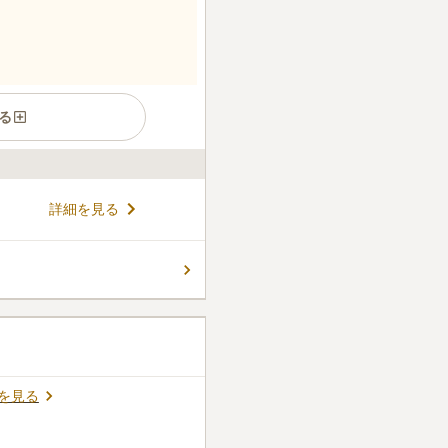
る
感じられる市営霊園です。 墓
詳細を見る
体力に不安をお持ちの方でも、
ます。 駐車場があるので、車
 お墓参りの後にご家族で出か
コメントの続きを読む
遠のいてしまう心配がありま
を見る