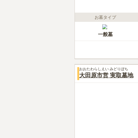
お墓タイプ
一般墓
おおたわらしえい みどりぼち
大田原市営 実取墓地