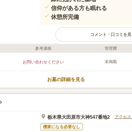
信仰がある方も眠れる
休憩所完備
コメント・口コミを見
参考価格
管理費
ライフドット編集部のコメント
大田原市営実取墓地は、爽やかな風を
未掲載
お問い合わせください
域内には休憩所を完備しています。 
ゆっくりと故人と向き合うことができ
でお墓参りをしたい方でも安心です。
お墓の詳細を見る
けることができるので、お墓から足が
せん。
口コミ評価
この霊園はまだ誰からも評価されていません。
アクセス
栃木県大田原市大神547番地2
檀家になる必要なし