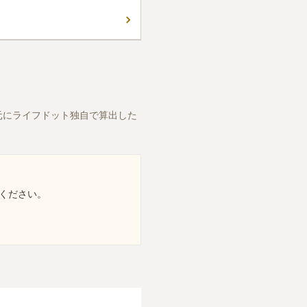
親せき一同で眠ることができ
コメントの続きを読む
 周辺にはゴルフ場が多く、お
もできます。
元にライフドット独自で算出した
ください。