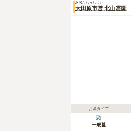
おおたわらしえい
大田原市営 北山霊園
お墓タイプ
一般墓