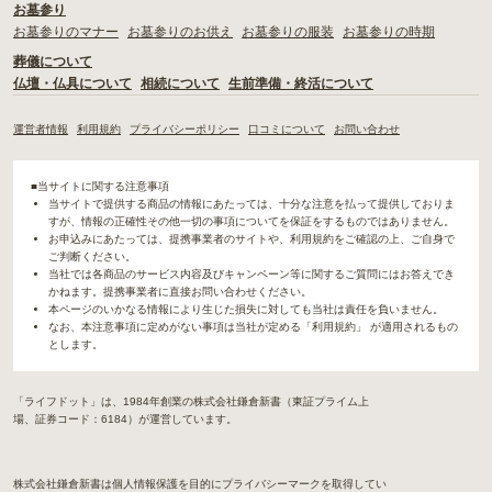
お墓参り
お墓参りのマナー
お墓参りのお供え
お墓参りの服装
お墓参りの時期
葬儀について
仏壇・仏具について
相続について
生前準備・終活について
運営者情報
利用規約
プライバシーポリシー
口コミについて
お問い合わせ
■当サイトに関する注意事項
当サイトで提供する商品の情報にあたっては、十分な注意を払って提供しておりま
すが、情報の正確性その他一切の事項についてを保証をするものではありません。
お申込みにあたっては、提携事業者のサイトや、利用規約をご確認の上、ご自身で
ご判断ください。
当社では各商品のサービス内容及びキャンペーン等に関するご質問にはお答えでき
かねます。提携事業者に直接お問い合わせください。
本ページのいかなる情報により生じた損失に対しても当社は責任を負いません。
なお、本注意事項に定めがない事項は当社が定める「利用規約」 が適用されるもの
とします。
「ライフドット」は、1984年創業の株式会社鎌倉新書（東証プライム上
場、証券コード：6184）が運営しています。
株式会社鎌倉新書は個人情報保護を目的にプライバシーマークを取得してい