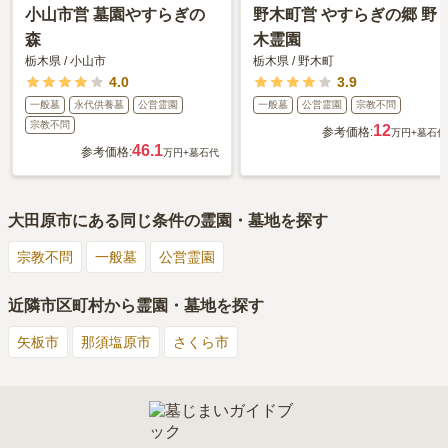
小山市営 墓園やすらぎの
野木町営 やすらぎの郷 野
森
木霊園
栃木県
/
小山市
栃木県
/
野木町
4.0
3.9
一般墓
永代供養墓
公営霊園
一般墓
公営霊園
宗教不問
宗教不問
12
参考価格:
万円
+墓石代
46.1
参考価格:
万円
+墓石代
大田原市
にある同じ条件の霊園・墓地を探す
宗教不問
一般墓
公営霊園
近隣市区町村から霊園・墓地を探す
矢板市
那須塩原市
さくら市