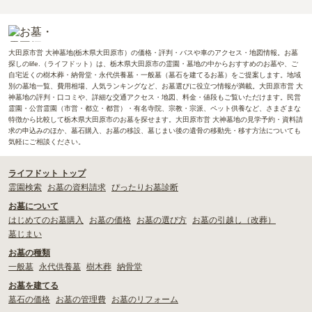
大田原市営 大神墓地(栃木県大田原市）の価格・評判・バスや車のアクセス・地図情報。お墓
探しのlife.（ライフドット）は、栃木県大田原市の霊園・墓地の中からおすすめのお墓や、ご
自宅近くの樹木葬・納骨堂・永代供養墓・一般墓（墓石を建てるお墓）をご提案します。地域
別の墓地一覧、費用相場、人気ランキングなど、お墓選びに役立つ情報が満載。大田原市営 大
神墓地の評判・口コミや、詳細な交通アクセス・地図、料金・値段もご覧いただけます。民営
霊園・公営霊園（市営・都立・都営）・有名寺院、宗教・宗派、ペット供養など、さまざまな
特徴から比較して栃木県大田原市のお墓を探せます。大田原市営 大神墓地の見学予約・資料請
求の申込みのほか、墓石購入、お墓の移設、墓じまい後の遺骨の移動先・移す方法についても
気軽にご相談ください。
ライフドット トップ
霊園検索
お墓の資料請求
ぴったりお墓診断
お墓について
はじめてのお墓購入
お墓の価格
お墓の選び方
お墓の引越し（改葬）
墓じまい
お墓の種類
一般墓
永代供養墓
樹木葬
納骨堂
お墓を建てる
墓石の価格
お墓の管理費
お墓のリフォーム