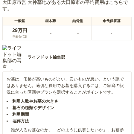
大田原市営 大神墓地
がある
大田原市
の平均費用はこちらで
す。
一般墓
樹木葬
納骨堂
永代供養墓
29万円
-
-
-
※墓石代別
ライフドット編集部
お墓は、価格が高いものがよい、安いものが悪い、という訳で
はありません。適切な費用でお墓を購入するには、ご家庭の状
況に合った区画やプランを選択することがポイントです。
利用人数やお墓の大きさ
墓石の種類やデザイン
利用期間
埋葬方法
「誰が入るお墓なのか」「どのように供養したいか」、お墓参