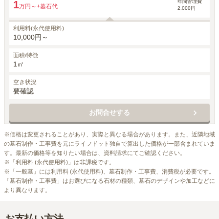
年間管理費
1
万円～
+墓石代
2,000円
利用料(永代使用料)
10,000円～
面積/特徴
1㎡
空き状況
要確認
お問合せする
※価格は変更されることがあり、実際と異なる場合があります。また、近隣地域
の墓石制作・工事費を元にライフドット独自で算出した価格が一部含まれていま
す。最新の価格等を知りたい場合は、資料請求にてご確認ください。

※「利用料 (永代使用料)」は非課税です。

※「一般墓」には利用料 (永代使用料)、墓石制作・工事費、消費税が必要です。
「墓石制作・工事費」はお選びになる石材の種類、墓石のデザインや加工などに
より異なります。
お支払い方法