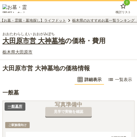
0
検討リスト
【お墓・霊園・墓地探し】ライフドット
栃木県のおすすめお墓一覧ランキング
おおたわらしえい おおがみぼち
大田原市営 大神墓地
の価格・費用
栃木県
大田原市
大田原市営 大神墓地の価格情報
詳細表示
一覧表示
一般墓
写真準備中
一般墓所
見学で実物を確認
ご家族様向け