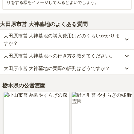
りをする様をイメージしてみるとよいでしょう。
大田原市営 大神墓地
のよくある質問
大田原市営 大神墓地の購入費用はどのくらいかかりま
すか？
大田原市営 大神墓地への行き方を教えてください。
大田原市営 大神墓地では、一般墓が約1万円(墓石代別)からお求め
いただけます。
大田原市営 大神墓地の実際の評判はどうですか？
公共交通機関の場合、JR東北本線「野崎」から車で16分です。
なお、大田原市営 大神墓地がある栃木県の相場は、一般墓が約29
車の場合、東北自動車道「矢板インター」から車で約20分です。
万円（墓石代別途）です。
大田原市営 大神墓地の口コミはまだ投稿されておりません。
詳しいルートや地図は、本ページの「地図・交通アクセス」欄をご
お墓は、価格が高いものがよい、安いものが悪い、という訳ではあ
栃木県の公営霊園
口コミはあくまで一つの目安です。資料請求や現地見学を通して、
確認ください。
りません。大切なのは、ご家族が心から納得し、安心してお参りで
ご自身の目で雰囲気を確認してみることをおすすめします。
きる場所を選ぶことです。