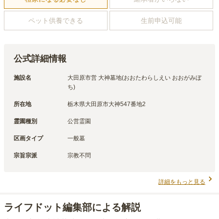
ペット供養できる
生前申込可能
公式詳細情報
施設名
大田原市営 大神墓地(おおたわらしえい おおがみぼ
ち)
所在地
栃木県大田原市大神547番地2
霊園種別
公営霊園
区画タイプ
一般墓
宗旨宗派
宗教不問
詳細をもっと見る
ライフドット編集部による解説