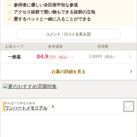
参拝者に優しい全区画平坦な参道
アクセス抜群で買い物もできる抜群の立地
愛するペットと一緒に入ることができる
コメント・口コミを見る
お墓タイプ
参考価格
管理費
ライフドット編集部のコメント
埼玉県にある駅前霊園美南は、敷地内に2色のレンガが敷き詰め
84.9
一般墓
3,300円（税込）
万円（税込）～
られ、四季折々の花と緑がある心やすらぐ明るい雰囲気の霊園で
す。JR武蔵野線吉川美南駅・新三郷駅のどちらからも歩いて行
お墓の詳細を見る
ける交通の便が良い立地にもかかわらず、落ち着いた時間を過ご
コメントの続きを読む
すことのできる空間が魅力です。園内は平坦でバリアフリー設計
となっており、年配の方や車いすの方でも安心してお参りするこ
口コミ評価
とができます。
4.3
みんなの評価
口コミ
4
件
すぐそばというわけではないのですが、ララポート三郷等大型シ
50代
男性
わんはーとめもりある
ョッピングセンターがある。お花だけは管理事務所で購入可能。契約時点
ワンハートメモリアル
では法要会食のできたと思うが、会食が出来なくなったのが不便を感じま
す。
口コミの続きを読む