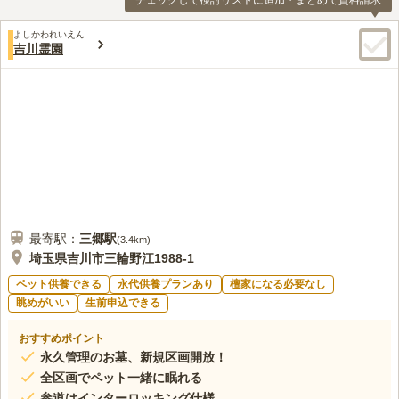
チェックして検討リストに追加・まとめて資料請求
よしかわれいえん
吉川霊園
最寄駅：
三郷
駅
(
3.4km
)
埼玉県吉川市三輪野江1988-1
ペット供養できる
永代供養プランあり
檀家になる必要なし
眺めがいい
生前申込できる
おすすめポイント
永久管理のお墓、新規区画開放！
全区画でペット一緒に眠れる
参道はインターロッキング仕様