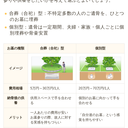
参りや供養をしたいかを考えて選ぶとよいでしょう。
合葬（合祀）型：不特定多数の人のご遺骨を、ひとつ
のお墓に埋葬
個別型：遺骨は一定期間、夫婦・家族・個人ごとに個
別埋葬や骨壷安置
お墓の種類
合葬（合祀）型
個別型
イメージ
費用相場
5万円～30万円/1人
20万円～70万円/1人
納骨後の供
供用スペースで手を合わせ
個別のお墓に向かって手を
養
る
合わせる
一人あたりの費用が安い
「自分達のお墓」という感
メリット
お墓参りの際、故人に対す
覚を持ちやすい
る実感を持ちづらい