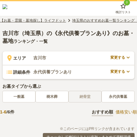
0
検討リスト
【お墓・霊園・墓地探し】ライフドット
埼玉県のおすすめお墓一覧ランキング
吉川市（埼玉県）の《永代供養プランあり》のお墓・
墓地
ランキング・一覧
変更する
吉川市
エリア
変更する
永代供養プランあり
詳細条件
お墓タイプから選ぶ
一般墓
樹木葬
納骨堂
永代供養墓
1
-
6
/
6
件
おすすめ順
価格安い順
※このページにはPRリンクが含まれています