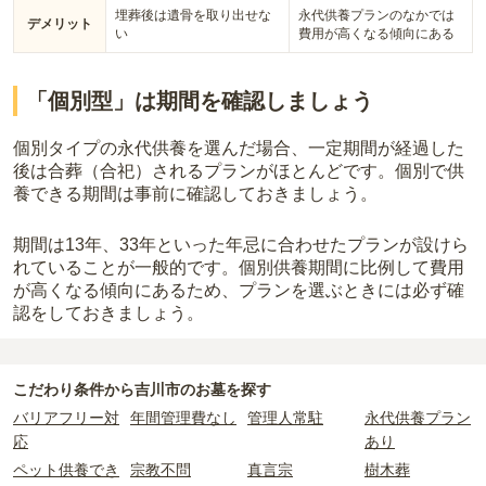
埋葬後は遺骨を取り出せな
永代供養プランのなかでは
デメリット
い
費用が高くなる傾向にある
「個別型」は期間を確認しましょう
個別タイプの永代供養を選んだ場合、一定期間が経過した
後は合葬（合祀）されるプランがほとんどです。個別で供
養できる期間は事前に確認しておきましょう。
期間は13年、33年といった年忌に合わせたプランが設けら
れていることが一般的です。
個別供養期間に比例して費用
が高くなる傾向にあるため、プランを選ぶときには必ず確
認をしておきましょう。
こだわり条件から
吉川市
のお墓を探す
バリアフリー対
年間管理費なし
管理人常駐
永代供養プラン
応
あり
ペット供養でき
宗教不問
真言宗
樹木葬