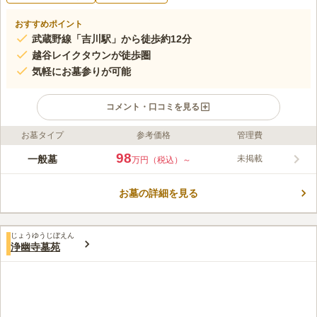
おすすめポイント
武蔵野線「吉川駅」から徒歩約12分
越谷レイクタウンが徒歩圏
気軽にお墓参りが可能
コメント・口コミを見る
お墓タイプ
参考価格
管理費
ライフドット編集部のコメント
真言宗智山派の寺院である智勝院の寺院墓地です。 手入れが行
98
一般墓
未掲載
万円（税込）～
き届いており、安らかに眠ることができます。 小規模な墓地
で、一目で見渡すことができ女性がひとりでお墓参りする際にも
お墓の詳細を見る
安心です。 最寄り駅周辺は栄えていて、さらに徒歩圏に越谷レ
コメントの続きを読む
イクタウンがあります。 お墓参りの後にご家族でお食事やお買
い物を楽しむことも可能です。
口コミ評価
じょうゆうじぼえん
この霊園はまだ誰からも評価されていません。
浄幽寺墓苑