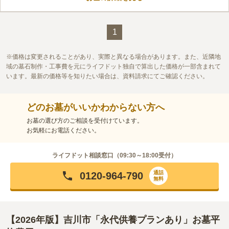
陀如来坐像や胎内納入仏があります。由緒正しい寺が管理してい
る霊園ということで、安心感があります。 周りには光を遮るよ
口コミ評価
うな高い建物がありません。日当たりの良さを感じながらお参り
この霊園はまだ誰からも評価されていません。
1
することができます。 宗教は真言宗豊山派となっています。
価格は変更されることがあり、実際と異なる場合があります。また、近隣地
域の墓石制作・工事費を元にライフドット独自で算出した価格が一部含まれて
います。最新の価格等を知りたい場合は、資料請求にてご確認ください。
どのお墓がいいかわからない方へ
お墓の選び方のご相談を受付けています。
お気軽にお電話ください。
ライフドット相談窓口（
09:30～18:00
受付）
通話
0120-964-790
無料
【2026年版】吉川市「永代供養プランあり」お墓平