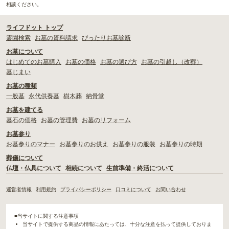
相談ください。
ライフドット トップ
霊園検索
お墓の資料請求
ぴったりお墓診断
お墓について
はじめてのお墓購入
お墓の価格
お墓の選び方
お墓の引越し（改葬）
墓じまい
お墓の種類
一般墓
永代供養墓
樹木葬
納骨堂
お墓を建てる
墓石の価格
お墓の管理費
お墓のリフォーム
お墓参り
お墓参りのマナー
お墓参りのお供え
お墓参りの服装
お墓参りの時期
葬儀について
仏壇・仏具について
相続について
生前準備・終活について
運営者情報
利用規約
プライバシーポリシー
口コミについて
お問い合わせ
■当サイトに関する注意事項
当サイトで提供する商品の情報にあたっては、十分な注意を払って提供しておりま