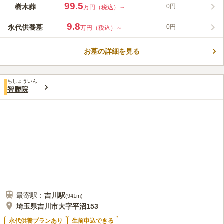
も快適にお参りできます。すぐそばに駐車場が完備されているの
99.5
樹木葬
0円
万円（税込）～
で、お車を利用される方も安心です。宗教不問で、全墓所に永代
コメントの続きを読む
供養が付けられるので、無縁墓の心配もありません。「一人一人
9.8
永代供養墓
0円
万円（税込）～
の考えに寄り添う」という気持ちが込められた「ワンハート」の
口コミ評価
名の通り、どなたでも気持ち良く利用できる墓地です。
この霊園はまだ誰からも評価されていません。
お墓の詳細を見る
ちしょういん
智勝院
最寄駅：
吉川
駅
(
941m
)
埼玉県吉川市大字平沼153
永代供養プランあり
生前申込できる