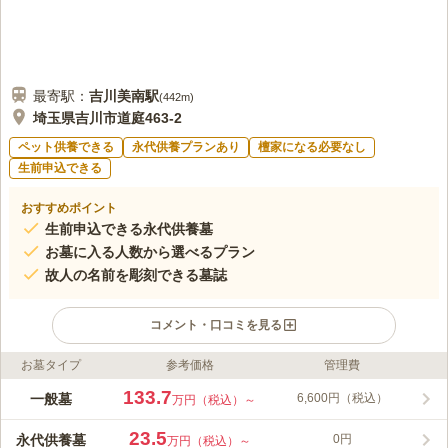
最寄駅：
吉川美南
駅
(
442m
)
埼玉県吉川市道庭463-2
ペット供養できる
永代供養プランあり
檀家になる必要なし
生前申込できる
おすすめポイント
生前申込できる永代供養墓
お墓に入る人数から選べるプラン
故人の名前を彫刻できる墓誌
コメント・口コミを見る
お墓タイプ
参考価格
管理費
ライフドット編集部のコメント
宗教不問で利用できる「吉川美南霊園」にある永代供養墓「太陽
133.7
一般墓
6,600円（税込）
万円（税込）～
の眠り」です。最寄駅である武蔵野線「吉川美南駅」を含めた複
数の駅から徒歩圏内にあるアクセス抜群な立地にあります。
23.5
永代供養墓
0円
万円（税込）～