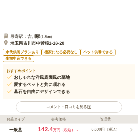
最寄駅：
吉川
駅
(
1.8km
)
埼玉県吉川市中曽根1-16-28
永代供養プランあり
檀家になる必要なし
ペット供養できる
生前申込できる
おすすめポイント
おしゃれな洋風庭園風の墓地
愛するペットと共に眠れる
墓石を自由にデザインできる
コメント・口コミを見る
お墓タイプ
参考価格
管理費
ライフドット編集部のコメント
令和元年に埼玉県吉川市に開園した洋風庭園型の墓地です。園内
142.4
一般墓
6,600円（税込）
万円（税込）～
はバリアフリーに配慮した設計となり、車いすの方やご高齢の方