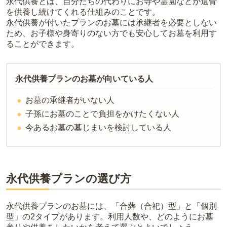
なお、お墓によっては以下の費用が別途かかる場合があります。
永代供養とは、自分たちの代わりにお寺や霊園などが遺骨
お墓を探すのがおすすめです。
・
開眼法要の費用
：お墓を新しく建てた際に行う儀式のための費
を供養し続けてくれる仕組みのことです。
用。僧侶に渡すお布施がかかります。
永代供養が付いたプランのお墓には承継者を必要としない
ため、お子様や身寄りのない方でも安心してお墓を利用す
・
納骨式の費用
：お墓に遺骨を納める儀式のための費用。僧侶に渡
ることができます。
すお布施、会食などの費用がかかります。
・
年間管理費
：お墓の管理費。契約後、毎年発生するケースがあり
ます。
永代供養プランのお墓が向いている人
正確な費用は、区画や石材の選び方によって大きく変わるため、見
お墓の承継者がいない人
積もりを取るまで確定しません。
現地見学では、担当者に「提示金額以外にかかる費用はないか」を
子孫にお墓のことで負担をかけたくない人
必ず確認することをおすすめします。
今あるお墓の墓じまいを検討している人
現地への見学が難しい場合は、資料請求でも各霊園の詳しい料金案
内を取り寄せることができます。
永代供養プランの選び方
永代供養プランのお墓には、「合葬（合祀）型」と「個別
型」の2タイプがあります。利用人数や、どのようにお墓