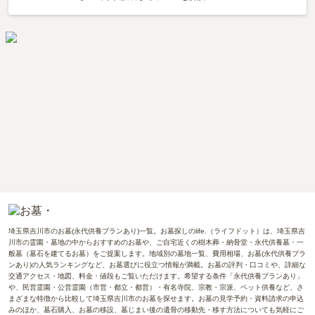
埼玉県吉川市のお墓(永代供養プランあり)一覧。お墓探しのlife.（ライフドット）は、埼玉県吉
川市の霊園・墓地の中からおすすめのお墓や、ご自宅近くの樹木葬・納骨堂・永代供養墓・一
般墓（墓石を建てるお墓）をご提案します。地域別の墓地一覧、費用相場、お墓(永代供養プラ
ンあり)の人気ランキングなど、お墓選びに役立つ情報が満載。お墓の評判・口コミや、詳細な
交通アクセス・地図、料金・値段もご覧いただけます。希望する条件「永代供養プランあり」
や、民営霊園・公営霊園（市営・都立・都営）・有名寺院、宗教・宗派、ペット供養など、さ
まざまな特徴から比較して埼玉県吉川市のお墓を探せます。お墓の見学予約・資料請求の申込
みのほか、墓石購入、お墓の移設、墓じまい後の遺骨の移動先・移す方法についても気軽にご