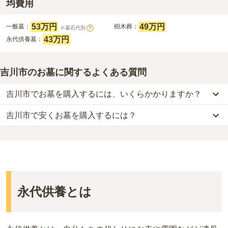
均費用
53万円
49万円
一般墓：
樹木葬：
※墓石代別
?
43万円
永代供養墓：
吉川市のお墓に関するよくある質問
吉川市でお墓を購入するには、いくらかかりますか？
吉川市で安くお墓を購入するには？
吉川市
での購入費用の目安は、
一般墓が約222万円、樹木葬が約34
万円、永代供養墓が約43万円
です。
吉川市
で一番安価な
お墓
は、
さくら聖地霊園
の
樹木葬
で、
5万円
か
一般墓を建てる場合は、「永代使用料（土地代）」と「墓石代」の
らお求めいただけます。
2つが主な費用となります。
一般的に最も費用を抑えられるのは、他の方のご遺骨と一緒に埋葬
吉川市
の一般墓の永代使用料の平均は
55万円
で、墓石代は
埼玉県の
する
「合祀墓（ごうしぼ）」
と呼ばれるタイプです。個別のお墓に
平均
166.9万円
です。いずれも区画の広さや墓石の大きさ・素材に
比べて省スペースで管理の手間がかからないため、費用が安く設定
よって変わります。
永代供養とは
されています。
樹木葬・納骨堂・永代供養墓は、基本的に墓石代がかからず、永代
価格の目安は、1名あたり5万円〜30万円程度です。
使用料のみかかります。
吉川市
で安価なお墓を探したい場合は、
価格の安い順
で並び替えて