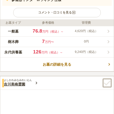
コメント・口コミを見る
お墓タイプ
参考価格
管理費
ライフドット編集部のコメント
埼玉県吉川市に新しくできた吉川霊園は、南欧風のガーデニング
76.8
一般墓
4,620円（税込）
万円（税込）～
霊園となっています。近隣の霊園にはないテラス墓所や樹木葬な
どがあり、その中のさまざまなお墓の区画からお選びいただけま
7
樹木葬
0円
万円〜
す。園内で一年を通して花が咲き誇っており、四季折々の風景を
コメントの続きを読む
楽しむことができます。 区画間にゆとりがあるため、窮屈さを
126
永代供養墓
9,240円（税込）
万円（税込）～
感じることなくお参りできます。 デザイン墓石がシンボルツリ
口コミ評価
ーを囲むような場所があったり、デザイン性あふれるプレートが
3.9
みんなの評価
口コミ
2
件
飾られている場所があります。園内のいたるところで南欧風を感
お墓の詳細を見る
外環道の下にあるのでお店はありません。花と線香は霊園のお店
30代
女性
じることができます。 園内はバリアフリー対応になっていま
で売っているのでそこで用意ができます。ご飯を食べるお店は近くにはあ
す。子どもやご高齢の方・体の不自由な方でも、安心してお参り
りません。
できます。
よしかわみなみれいえん
口コミの続きを読む
吉川美南霊園