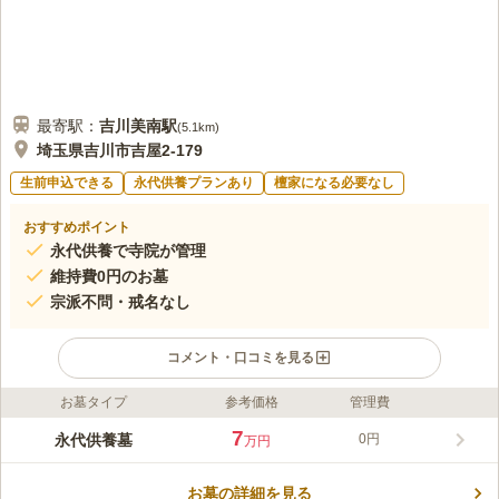
最寄駅：
吉川美南
駅
(
5.1km
)
埼玉県吉川市吉屋2-179
生前申込できる
永代供養プランあり
檀家になる必要なし
おすすめポイント
永代供養で寺院が管理
維持費0円のお墓
宗派不問・戒名なし
コメント・口コミを見る
お墓タイプ
参考価格
管理費
ライフドット編集部のコメント
江戸川に近く、田園風景も楽しめる立地にある真言宗の寺院墓地
7
永代供養墓
0円
万円
です。すぐ近くには住宅街もあり、歴史と現代が絶妙に共存して
いる立地にある墓苑です。 真言宗の寺である浄幽寺が管理して
お墓の詳細を見る
いる霊園です。浄幽寺には吉川市の指定文化財である木造の阿弥
コメントの続きを読む