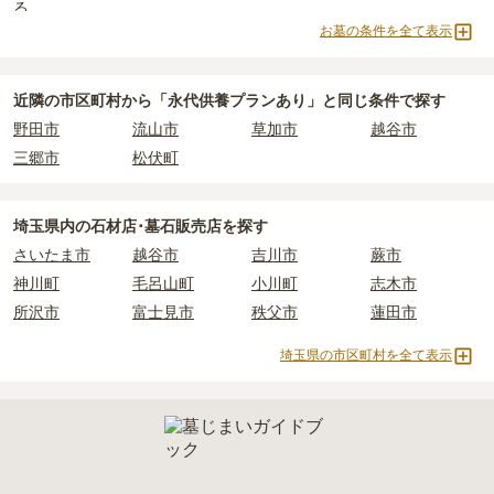
る
お墓の条件を全て表示
永代供養墓
民営霊園
寺院墓地
1人用区画あり
2人用区画あり
3人用区画あり
近隣の市区町村から
「永代供養プランあり」と
同じ条件で探す
野田市
流山市
草加市
越谷市
三郷市
松伏町
埼玉県
内の石材店･墓石販売店を探す
さいたま市
越谷市
吉川市
蕨市
神川町
毛呂山町
小川町
志木市
所沢市
富士見市
秩父市
蓮田市
埼玉県の市区町村を全て表示