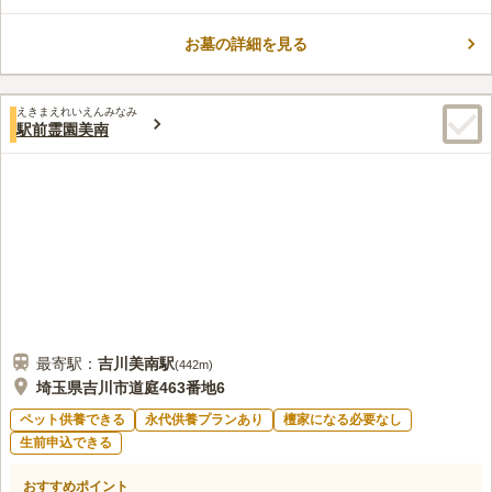
コメントの続きを読む
お墓の詳細を見る
口コミ評価
3.9
みんなの評価
口コミ
13
件
最寄駅「吉川美南駅」が出来て間もなく約5年程度の為、霊園寄
50代
男性
えきまえれいえんみなみ
りの開発はこれからで何もない。但し、駅反対側にはイオンがあり、困る
駅前霊園美南
ことは何もない。霊園にも献花やお線香を常備しており、手ぶらで墓参り
もできる。
口コミの続きを読む
最寄駅：
吉川美南
駅
(
442m
)
埼玉県吉川市道庭463番地6
ペット供養できる
永代供養プランあり
檀家になる必要なし
生前申込できる
おすすめポイント