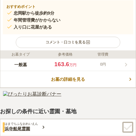
おすすめポイント
忠岡駅から徒歩約9分
年間管理費がかからない
入り口に花屋がある
コメント・口コミを見る
お墓タイプ
参考価格
管理費
ライフドット編集部のコメント
忠岡駅から徒歩圏内、タクシーでも約3分と便利な場所にありま
163.6
一般墓
0円
万円
す。自然豊かで静かな場所で、併設の忠岡町斎場は公共の葬儀式
場です。入口にはお花屋さんがあり、手ぶらでのお墓参りが可能
お墓の詳細を見る
です。トイレ、駐車場、水汲み場があり、長時間の滞在に向いて
コメントの続きを読む
います。現在限定数ではありますが先着順で使用者を募集してい
ます。申込時点において忠岡町に住⺠登録をされている方が利用
口コミ評価
できますが、保証人がいる場合は他市の方も申し込めます。
この霊園はまだ誰からも評価されていません。
お探しの条件に近い霊園・墓地
はまでらふなおれいえん
浜寺船尾霊園