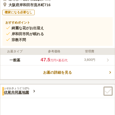
大阪府岸和田市流木町716
檀家になる必要なし
おすすめポイント
綺麗な花がお出迎え
岸和田市民が眠れる
宗教不問
お墓タイプ
参考価格
管理費
47.5
一般墓
3,800円
万円
+墓石代
お墓の詳細を見る
ふせおきょうどうぼち
伏尾共同墓地園