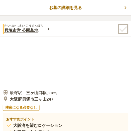
お墓の詳細を見る
かいづかしえい こうえんぼち
貝塚市営 公園墓地
最寄駅：
三ヶ山口
駅
(
3.1km
)
大阪府貝塚市三ヶ山247
檀家になる必要なし
おすすめポイント
大阪湾を望むロケーション