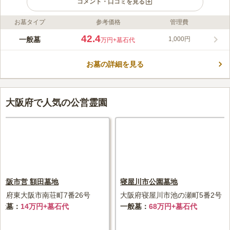
コメント・口コミを見る
お墓タイプ
参考価格
管理費
ライフドット編集部のコメント
忠岡町営浜霊園は、忠岡町にお住いの方が眠れる宗教不問の霊園
42.4
一般墓
1,000円
万円
+墓石代
です。 比較的規模が大きい霊園で、開放感があり大きな空を仰
ぐことができます。 暖かい陽射しの下で、故人と会話を楽しめ
お墓の詳細を見る
ます。 墓域内の道はコンクリートで舗装されているため、雨の
コメントの続きを読む
日や雨上がりの後でも足元を気にしないでお墓参りが可能です。
水汲み場も完備しているので、お墓の掃除に活用できます。
口コミ評価
3.6
みんなの評価
口コミ
2
件
大阪府で人気の公営霊園
花屋さんは旧のお墓の前にありますのでそこで購入するのもよい
60代
男性
と思います。食事は近くにはないので駅前まで行く方がよいと思います。
口コミの続きを読む
大阪市営 額田墓地
寝屋川市公園墓地
阪府東大阪市南荘町7番26号
大阪府寝屋川市池の瀬町5番2号
般墓
14万円+墓石代
一般墓
68万円+墓石代