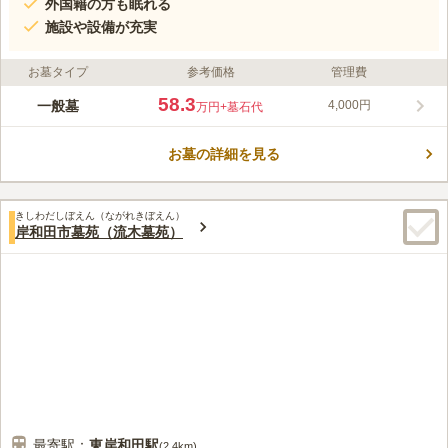
外国籍の方も眠れる
施設や設備が充実
お墓タイプ
参考価格
管理費
58.3
一般墓
4,000円
万円
+墓石代
お墓の詳細を見る
きしわだしぼえん（ながれきぼえん）
岸和田市墓苑（流木墓苑）
最寄駅：
東岸和田
駅
(
2.4km
)