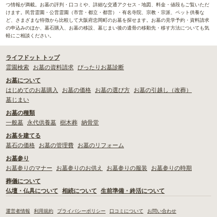
つ情報が満載。お墓の評判・口コミや、詳細な交通アクセス・地図、料金・値段もご覧いただ
けます。民営霊園・公営霊園（市営・都立・都営）・有名寺院、宗教・宗派、ペット供養な
ど、さまざまな特徴から比較して大阪府忠岡町のお墓を探せます。お墓の見学予約・資料請求
の申込みのほか、墓石購入、お墓の移設、墓じまい後の遺骨の移動先・移す方法についても気
軽にご相談ください。
ライフドット トップ
霊園検索
お墓の資料請求
ぴったりお墓診断
お墓について
はじめてのお墓購入
お墓の価格
お墓の選び方
お墓の引越し（改葬）
墓じまい
お墓の種類
一般墓
永代供養墓
樹木葬
納骨堂
お墓を建てる
墓石の価格
お墓の管理費
お墓のリフォーム
お墓参り
お墓参りのマナー
お墓参りのお供え
お墓参りの服装
お墓参りの時期
葬儀について
仏壇・仏具について
相続について
生前準備・終活について
運営者情報
利用規約
プライバシーポリシー
口コミについて
お問い合わせ