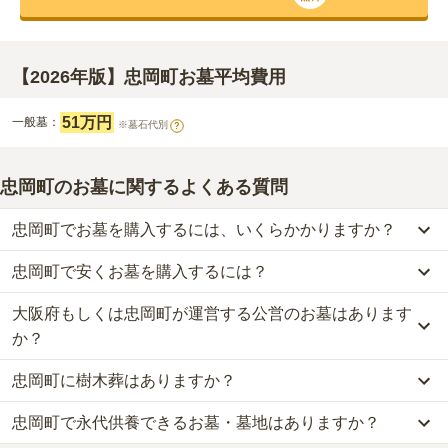
【2026年版】忠岡町お墓平均費用
51万円
一般墓：
※墓石代別
?
忠岡町のお墓に関するよくある質問
忠岡町でお墓を購入するには、いくらかかりますか？
忠岡町で安くお墓を購入するには？
忠岡町
での購入費用の目安は、
一般墓が約197万円
です。
一般墓を建てる場合は、「永代使用料（土地代）」と「墓石代」の
大阪府もしくは忠岡町が運営する公営のお墓はあります
忠岡町
で一番安価な
お墓
は、
忠岡町営 浜霊園
の
一般墓
で、
42万円
2つが主な費用となります。
(墓石代別)
からお求めいただけます。
か？
忠岡町
の一般墓の永代使用料の平均は
51万円
で、墓石代は
大阪府の
一般的に最も費用を抑えられるのは、他の方のご遺骨と一緒に埋葬
平均
145.7万円
です。いずれも区画の広さや墓石の大きさ・素材に
忠岡町に樹木葬はありますか？
する
「合祀墓（ごうしぼ）」
と呼ばれるタイプです。個別のお墓に
忠岡町
には、
大阪府もしくは忠岡町
が運営する公営の霊園が
1
件あ
よって変わります。
比べて省スペースで管理の手間がかからないため、費用が安く設定
ります。
忠岡町で永代供養できるお墓・墓地はありますか？
忠岡町
には、樹木葬の掲載がありません。
されています。
忠岡町営 浜霊園
がそれにあたります。
なお、お墓によっては以下の費用が別途かかる場合があります。
自然葬をお考えの場合は、海洋散骨もご検討ください。
価格の目安は、1名あたり5万円〜30万円程度です。