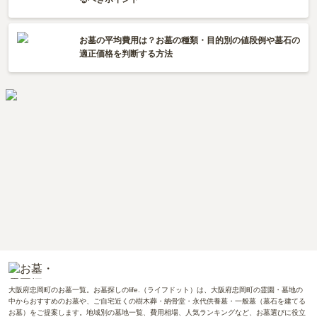
お墓の平均費用は？お墓の種類・目的別の値段例や墓石の
適正価格を判断する方法
大阪府忠岡町のお墓一覧。お墓探しのlife.（ライフドット）は、大阪府忠岡町の霊園・墓地の
中からおすすめのお墓や、ご自宅近くの樹木葬・納骨堂・永代供養墓・一般墓（墓石を建てる
お墓）をご提案します。地域別の墓地一覧、費用相場、人気ランキングなど、お墓選びに役立