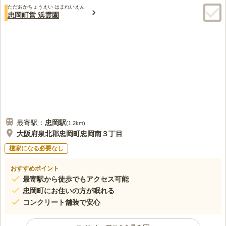
ただおかちょうえい はまれいえん
忠岡町営 浜霊園
最寄駅：
忠岡
駅
(
1.2km
)
大阪府泉北郡忠岡町忠岡南３丁目
檀家になる必要なし
おすすめポイント
最寄駅から徒歩でもアクセス可能
忠岡町にお住いの方が眠れる
コンクリート舗装で安心