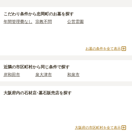
・
開眼法要の費用
：お墓を新しく建てた際に行う儀式のための費
忠岡町
には、永代供養の掲載がありません。
公営霊園は民営の霊園と異なり、契約にあたって応募資格が設けら
用。僧侶に渡すお布施がかかります。
永代供養をお考えの場合は、海洋散骨もご検討ください。
忠岡町
で安価なお墓を探したい場合は、
価格の安い順
で並び替えて
れているケースがほとんどです。
・
納骨式の費用
：お墓に遺骨を納める儀式のための費用。僧侶に渡
こだわり条件から
忠岡町
のお墓を探す
お墓を探すのがおすすめです。
主な条件として、遺骨がすでにある、該当の市区町村に一定年数以
すお布施、会食などの費用がかかります。
年間管理費なし
宗教不問
公営霊園
上住んでいるなどが挙げられます。
・
年間管理費
：お墓の管理費。契約後、毎年発生するケースがあり
条件を満たさない場合は、申し込み自体ができないことも多いた
ます。
め、事前の確認が重要です。
契約条件の詳細は、各霊園のページをご確認いただくか、資料請求
正確な費用は、区画や石材の選び方によって大きく変わるため、見
お墓の条件を全て表示
よりお問い合わせください。
積もりを取るまで確定しません。
現地見学では、担当者に「提示金額以外にかかる費用はないか」を
必ず確認することをおすすめします。
近隣の市区町村から
同じ条件で探す
現地への見学が難しい場合は、資料請求でも各霊園の詳しい料金案
岸和田市
泉大津市
和泉市
内を取り寄せることができます。
大阪府
内の石材店･墓石販売店を探す
大阪府の市区町村を全て表示