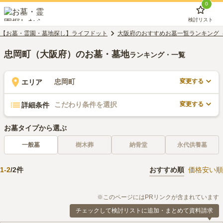
0
検討リスト
【お墓・霊園・墓地探し】ライフドット
大阪府のおすすめお墓一覧ランキング
忠岡町（大阪府）のお墓・墓地
ランキング・一覧
変更する
忠岡町
エリア
変更する
こだわり条件を選択
詳細条件
お墓タイプから選ぶ
一般墓
樹木葬
納骨堂
永代供養墓
1
-
2
/
2
件
おすすめ順
価格安い順
※このページにはPRリンクが含まれています
チェックして検討リストに追加・まとめて資料請求