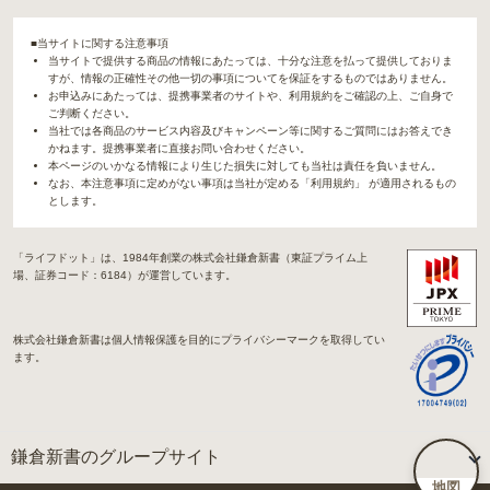
■当サイトに関する注意事項
当サイトで提供する商品の情報にあたっては、十分な注意を払って提供しておりま
すが、情報の正確性その他一切の事項についてを保証をするものではありません。
お申込みにあたっては、提携事業者のサイトや、利用規約をご確認の上、ご自身で
ご判断ください。
当社では各商品のサービス内容及びキャンペーン等に関するご質問にはお答えでき
かねます。提携事業者に直接お問い合わせください。
本ページのいかなる情報により生じた損失に対しても当社は責任を負いません。
なお、本注意事項に定めがない事項は当社が定める「利用規約」 が適用されるもの
とします。
「ライフドット」は、1984年創業の株式会社鎌倉新書（東証プライム上
場、証券コード：6184）が運営しています。
株式会社鎌倉新書は個人情報保護を目的にプライバシーマークを取得してい
ます。
鎌倉新書のグループサイト
地図