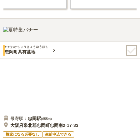
ただおかちょうきょうゆうぼち
忠岡町共有墓地
最寄駅：
忠岡
駅
(
655m
)
大阪府泉北郡忠岡町忠岡南2-17-33
檀家になる必要なし
生前申込できる