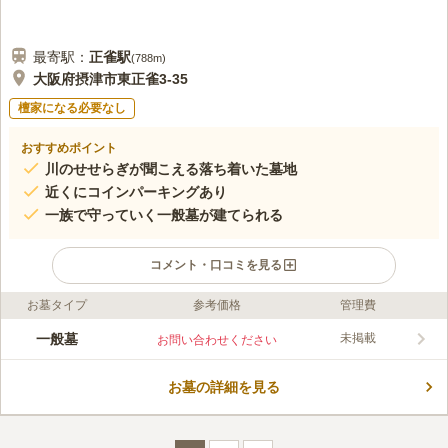
最寄駅：
正雀
駅
(
788m
)
大阪府摂津市東正雀3-35
檀家になる必要なし
おすすめポイント
川のせせらぎが聞こえる落ち着いた墓地
近くにコインパーキングあり
一族で守っていく一般墓が建てられる
コメント・口コミを見る
お墓タイプ
参考価格
管理費
ライフドット編集部のコメント
正音寺墓地は、大阪府摂津市にある共同墓地です。駐車場はあり
一般墓
未掲載
お問い合わせください
ませんが、近くにコインパーキングがあるため車でのお墓参りが
可能です。霊園横には川があるため、せせらぎを聞きながらゆっ
お墓の詳細を見る
くりと眠ることができます。また、保育園や大学、体育館なども
コメントの続きを読む
近くにあるため賑わいや活気があります。バケツと柄杓は貸し出
しが可能なので、いつでも利用できます。
口コミ評価