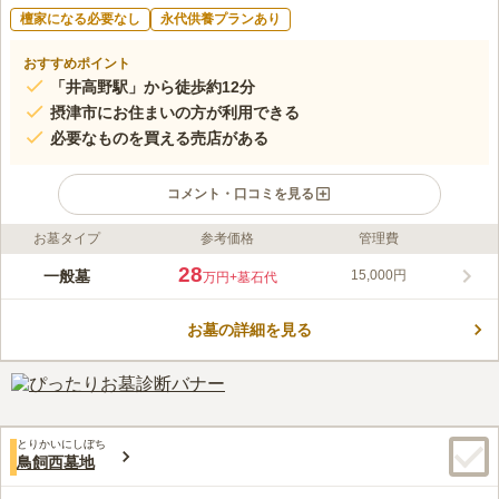
檀家になる必要なし
永代供養プランあり
おすすめポイント
「井高野駅」から徒歩約12分
摂津市にお住まいの方が利用できる
必要なものを買える売店がある
コメント・口コミを見る
お墓タイプ
参考価格
管理費
ライフドット編集部のコメント
住宅街の一角にある宗教不問のお墓です。近くに神崎川が流れて
28
一般墓
15,000円
万円
+墓石代
おり、川のせせらぎが心地よく、自然に恵まれた環境です。市営
なので利用条件があり、摂津市に住所がある方などのいくつかの
お墓の詳細を見る
条件を満たした方が申し込むことができます。近くには売店が設
コメントの続きを読む
置されており、ろうそくや線香などお参りに必要なものをすぐに
購入することができるので大変助かります。
口コミ評価
この霊園はまだ誰からも評価されていません。
とりかいにしぼち
鳥飼西墓地