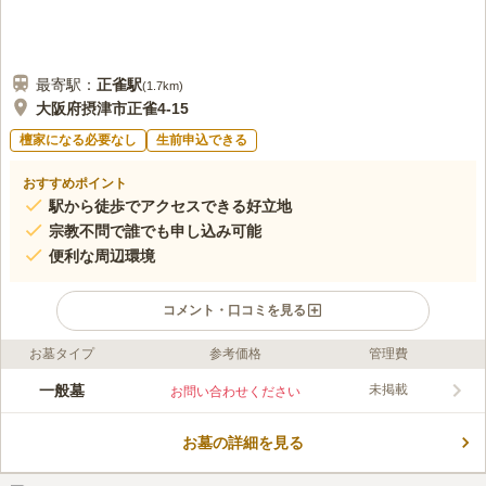
最寄駅：
正雀
駅
(
1.7km
)
大阪府摂津市正雀4-15
檀家になる必要なし
生前申込できる
おすすめポイント
駅から徒歩でアクセスできる好立地
宗教不問で誰でも申し込み可能
便利な周辺環境
コメント・口コミを見る
お墓タイプ
参考価格
管理費
ライフドット編集部のコメント
味舌下農地墓地は、大阪府摂津市にある昔ながらの共同墓地で
一般墓
未掲載
お問い合わせください
す。お墓の種類は一般墓なので、日本の伝統的なお墓で眠ること
ができます。周辺にはこども園や小学校があるので、子ども達の
お墓の詳細を見る
にぎやかな声をききながらお墓参りができるでしょう。近隣には
コメントの続きを読む
「せっつメモリアルホール」「摂津市斎場」があります。摂津市