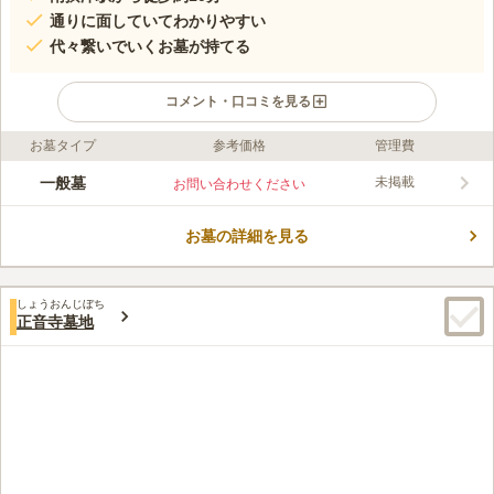
通りに面していてわかりやすい
代々繋いでいくお墓が持てる
コメント・口コミを見る
お墓タイプ
参考価格
管理費
ライフドット編集部のコメント
新在家八防第二共同墓地は、大阪モノレール「南摂津駅」から歩
一般墓
未掲載
お問い合わせください
いて10分程の場所にあります。新在家交差点から線路側に折れた
通り沿いにあるため、わかりやすく道に迷いにくい立地です。周
お墓の詳細を見る
りには住宅やお店、工場があり賑やかで、墓地特有の寂しい雰囲
コメントの続きを読む
気はありません。敷地内には川が流れており、小さな橋がかかっ
ています。
口コミ評価
しょうおんじぼち
この霊園はまだ誰からも評価されていません。
正音寺墓地