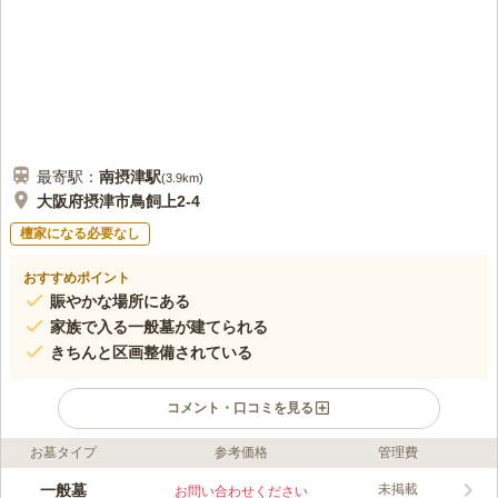
最寄駅：
南摂津
駅
(
3.9km
)
大阪府摂津市鳥飼上2-4
檀家になる必要なし
おすすめポイント
賑やかな場所にある
家族で入る一般墓が建てられる
きちんと区画整備されている
コメント・口コミを見る
お墓タイプ
参考価格
管理費
ライフドット編集部のコメント
鳥飼上墓地は、大阪府摂津市にある共同墓地です。住宅街や工
一般墓
未掲載
お問い合わせください