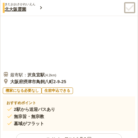
きたおおさかれいえん
北大阪霊園
最寄駅：
沢良宜
駅
(
4.2km
)
大阪府摂津市鳥飼八町2-9-25
檀家になる必要なし
生前申込できる
おすすめポイント
2駅から送迎バスあり
無宗旨・無宗教
墓域がフラット