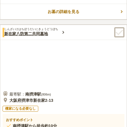
場、大きな道路に囲まれており、すぐ近くには学校もあるため、
いつでも賑やかで故人も寂しくなりません。駐車場はありません
お墓の詳細を見る
が、バス停からは徒歩4分程の距離にあるため、バス移動が便利
コメントの続きを読む
です。砂利敷きの参道には石板が設置され、歩きやすくなってい
ます。参道の先には迎え仏がおり、お墓参りの方々を出迎えてく
口コミ評価
れます。
しんざいけはちぼうだいにきょうどうぼち
この霊園はまだ誰からも評価されていません。
新在家八防第二共同墓地
最寄駅：
南摂津
駅
(
806m
)
大阪府摂津市新在家2-13
檀家になる必要なし
おすすめポイント
南摂津駅から徒歩約10分