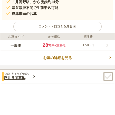
「井高野駅」から徒歩約14分
宗旨宗派不問で生前申込可能
摂津市民のお墓
コメント・口コミを見る
お墓タイプ
参考価格
管理費
ライフドット編集部のコメント
摂津市斎場に隣接する自治会墓地です。参道が雨の日でも歩きや
28
一般墓
1,500円
万円
+墓石代
すく綺麗に整備されており、どなたでも安心して訪れることがで
きるお墓です。斎場の駐車場利用が可能で、お車で遠方からお参
お墓の詳細を見る
りされる方でも安心です。献花の水替え用の手桶や水汲み場があ
コメントの続きを読む
り便利です。休憩所もあるので一休みしながらお参りすることが
できるのもポイントです。
口コミ評価
つぼいきょうどうぼち
この霊園はまだ誰からも評価されていません。
坪井共同墓地