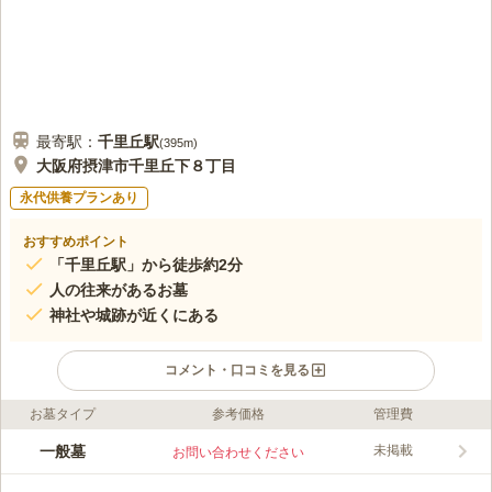
最寄駅：
千里丘
駅
(
395m
)
大阪府摂津市千里丘下８丁目
永代供養プランあり
おすすめポイント
「千里丘駅」から徒歩約2分
人の往来があるお墓
神社や城跡が近くにある
コメント・口コミを見る
お墓タイプ
参考価格
管理費
ライフドット編集部のコメント
人の往来がある住宅街の中に位置しており、女性一人でも安心し
一般墓
未掲載
お問い合わせください
てお参りすることができます。また、故人も寂しい思いをするこ
となく安らかな眠りにつくことができるのでおすすめです。近く