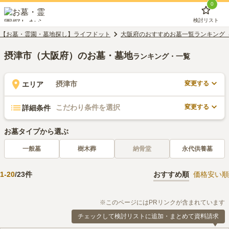
0
検討リスト
【お墓・霊園・墓地探し】ライフドット
大阪府のおすすめお墓一覧ランキング
摂津市（大阪府）のお墓・墓地
ランキング・一覧
変更する
摂津市
エリア
変更する
こだわり条件を選択
詳細条件
お墓タイプから選ぶ
一般墓
樹木葬
納骨堂
永代供養墓
1
-
20
/
23
件
おすすめ順
価格安い順
※このページにはPRリンクが含まれています
チェックして検討リストに追加・まとめて資料請求