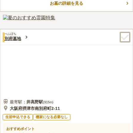
お墓の詳細を見る
に神社や城跡があるので歴史を感じることができ、歴史好きの方
コメントの続きを読む
はお参りのついでに散策してみるのもいいでしょう。スーパーマ
ーケットも近いので必要なものをすぐに買いに行けるので便利で
口コミ評価
す。
4.3
みんなの評価
口コミ
2
件
住宅地の中にあり、周辺はマンションや戸建てが立ち並のでい
50代
男性
べふぼち
る。そのため、最寄り駅から墓地までの途中にスーパーがある。
別府墓地
口コミの続きを読む
最寄駅：
井高野
駅
(
915m
)
大阪府摂津市南別府町2-11
生前申込できる
檀家になる必要なし
おすすめポイント