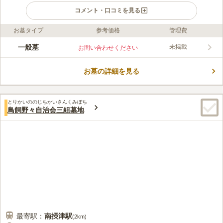
コメント・口コミを見る
お墓タイプ
参考価格
管理費
ライフドット編集部のコメント
鶴野共同墓地は大阪府摂津市にある、地元の方々に親しまれた墓
一般墓
未掲載
お問い合わせください
地です。住宅街であるにも関わらず、周りには木々が育ち静かな
環境が広がっています。大正川と安威川に挟まれた場所にあるた
お墓の詳細を見る
め川の流れる音が聞こえ、清々しい気持ちでお墓参りができま
コメントの続きを読む
す。大正川沿いには桜の木が植えられており、春には川べりを歩
きながらのんびりと散策が楽しめます。
口コミ評価
とりかいののじちかいさんくみぼち
この霊園はまだ誰からも評価されていません。
鳥飼野々自治会三組墓地
最寄駅：
南摂津
駅
(
2km
)