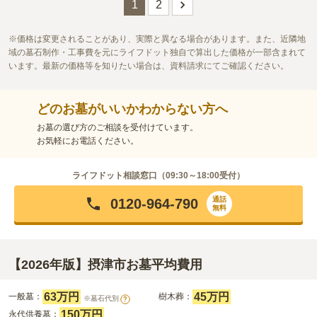
この霊園はまだ誰からも評価されていません。
1
2
価格は変更されることがあり、実際と異なる場合があります。また、近隣地
域の墓石制作・工事費を元にライフドット独自で算出した価格が一部含まれて
います。最新の価格等を知りたい場合は、資料請求にてご確認ください。
どのお墓がいいかわからない方へ
お墓の選び方のご相談を受付けています。
お気軽にお電話ください。
ライフドット相談窓口（
09:30～18:00
受付）
通話
0120-964-790
無料
【2026年版】摂津市お墓平均費用
63万円
45万円
一般墓：
樹木葬：
※墓石代別
?
150万円
永代供養墓：