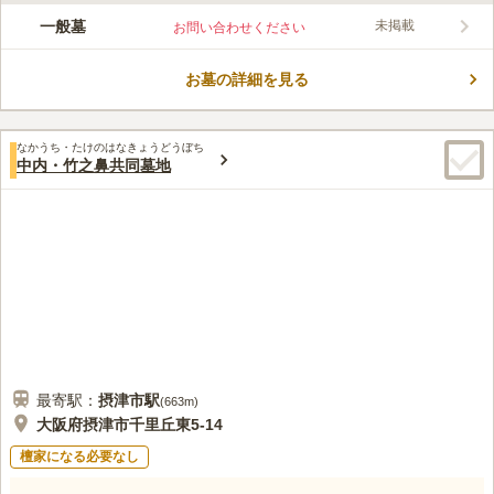
閑静な住宅街に位置する共同墓地で、駐車場はありませんが、最
一般墓
未掲載
お問い合わせください
寄り駅から徒歩圏内にあります。参道は広くはありませんが平坦
になっており、移動しやすくなっています。また、門を入って左
お墓の詳細を見る
側と、右側の迎え地蔵の隣の2カ所に水道設備があります。付近
コメントの続きを読む
には新幹線公園、摂津苑ちびっこ広場などがあるため、お墓参り
の後にお子さん・お孫さんと一緒に楽しめます。
口コミ評価
なかうち・たけのはなきょうどうぼち
この霊園はまだ誰からも評価されていません。
中内・竹之鼻共同墓地
最寄駅：
摂津市
駅
(
663m
)
大阪府摂津市千里丘東5-14
檀家になる必要なし