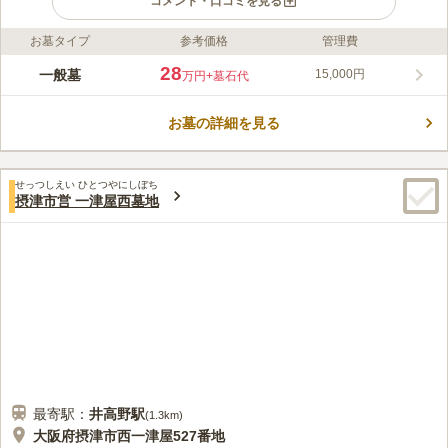
コメント・口コミを見る
お墓タイプ
参考価格
管理費
ライフドット編集部のコメント
静かで落ち着いた雰囲気が漂う住宅街の一角にあるお墓でゆっく
28
一般墓
15,000円
万円
+墓石代
り故人と対話することができます。宗教に縛りもなく、信仰を重
んじる方や無宗教の方でも安心して申し込むことができます。利
お墓の詳細を見る
用ができるのは摂津市にお住まいの方などいくつかの条件がある
コメントの続きを読む
ので確認する必要があります。水汲み場もあるのでお花の水替え
に困ることがありません。
口コミ評価
せっつしえい ひとつやにしぼち
3.0
みんなの評価
口コミ
1
件
摂津市営 一津屋西墓地
最寄りの駅と霊園の間に商店街があるので花や掃除の道具なんか
20代
男性
を買いそろえやすいです。駐車場も大きめなのでシーズンになっても行き
やすいですね
口コミの続きを読む
最寄駅：
井高野
駅
(
1.3km
)
大阪府摂津市西一津屋527番地