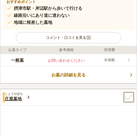
おすすめポイント
摂津市駅・岸辺駅から歩いて行ける
線路沿いにあり道に迷わない
地域に根差した墓地
コメント・口コミを見る
お墓タイプ
参考価格
管理費
ライフドット編集部のコメント
中内・竹之鼻共同墓地は、大阪府摂津市にある共同墓地です。墓
一般墓
未掲載
お問い合わせください
地を利用している方々が管理している墓地で、地元で先祖代々の
お墓を持ちたい方におすすめです。「摂津市駅」「岸辺駅」から
お墓の詳細を見る
歩いて13分程と駅から徒歩圏内にあり、霊園の向かいにはコイン
コメントの続きを読む
パーキングもああるため自家用車でのお墓参りも可能です。
口コミ評価
しょうやぼち
この霊園はまだ誰からも評価されていません。
庄屋墓地