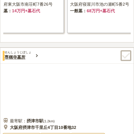
阪府東大阪市南荘町7番26号
大阪府寝屋川市池の瀬町5番2号
般墓
14万円+墓石代
一般墓
68万円+墓石代
せんしょうじぼしょ
専稱寺墓所
最寄駅：
摂津市
駅
(
1.2km
)
大阪府摂津市千里丘4丁目10番地32