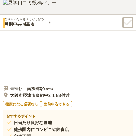
でお墓をお探しの方はお問い合わせください。
口コミ評価
この霊園はまだ誰からも評価されていません。
とりかいなかきょうどうぼち
鳥飼中共同墓地
最寄駅：
南摂津
駅
(
3km
)
大阪府摂津市鳥飼中2-1-88付近
檀家になる必要なし
生前申込できる
おすすめポイント
日当たり良好な墓地
徒歩圏内にコンビニや飲食店