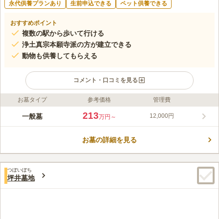
永代供養プランあり
生前申込できる
ペット供養できる
おすすめポイント
複数の駅から歩いて行ける
浄土真宗本願寺派の方が建立できる
動物も供養してもらえる
コメント・口コミを見る
お墓タイプ
参考価格
管理費
ライフドット編集部のコメント
浄土真宗本願寺派の専稱寺のお墓です。 ご本尊は「阿弥陀如
213
一般墓
12,000円
万円～
来」が祀られています。 後継者のいない方や、子や孫にお墓の
管理をさせたくない方などは、合祀墓で眠ることができます。
お墓の詳細を見る
合祀墓の管理費は無料で、経済的な負担が少なくて済むのは嬉し
コメントの続きを読む
いポイントです。 近くには「明和池公園」があり、春の桜並木
が美しいことで有名です。 大型遊具や健康器具もあるので、子
口コミ評価
どもに限らず大人もリフレッシュできます。
つぼいぼち
3.3
みんなの評価
口コミ
2
件
坪井墓地
周りには何もないので、家から墓地までにあるスーパーでお花や
40代
女性
ろうそく、お供え物を購入していきます。食事するところもないので、不
便です。
口コミの続きを読む