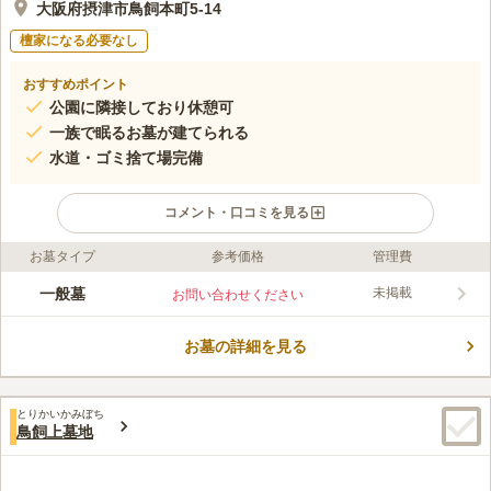
大阪府摂津市鳥飼本町5-14
檀家になる必要なし
おすすめポイント
公園に隣接しており休憩可
一族で眠るお墓が建てられる
水道・ゴミ捨て場完備
コメント・口コミを見る
お墓タイプ
参考価格
管理費
ライフドット編集部のコメント
鳥飼野々自治会三組墓地は、大阪府摂津市にある共同墓地です。
一般墓
未掲載
お問い合わせください
入り口から敷地全体が見渡せるこじんまりとした墓地で、隅には
水道と枯れた花を捨てるゴミ捨て場があります。駐車場はありま
お墓の詳細を見る
せんが複数の駅からバスが出ているため、バスでの移動が便利で
コメントの続きを読む
す。隣接するさくら公園にはトイレやベンチがあるため、お墓参
り前後の休憩所として利用できます。
口コミ評価
とりかいかみぼち
この霊園はまだ誰からも評価されていません。
鳥飼上墓地