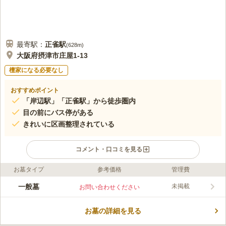
最寄駅：
正雀
駅
(
628m
)
大阪府摂津市庄屋1-13
檀家になる必要なし
おすすめポイント
「岸辺駅」「正雀駅」から徒歩圏内
目の前にバス停がある
きれいに区画整理されている
コメント・口コミを見る
お墓タイプ
参考価格
管理費
ライフドット編集部のコメント
庄屋墓地は、大阪府摂津市にある共同墓地です。「岸辺駅」から
一般墓
未掲載
お問い合わせください
は徒歩約9分、「正雀駅」からは徒歩約10分と、駅から近い場所
にあります。また、墓地のすぐ前には「庄屋バス停」があるた
お墓の詳細を見る
め、バスでの移動も便利です。入り口にはスロープがあり、参道
コメントの続きを読む
は舗装されていませんが広さがあります。墓地の周りには大学や