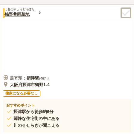
阪急電車車庫、住宅街があり、常に賑わいがあるため故人も寂し
口コミ評価
くなりません。
つるのきょうどうぼち
この霊園はまだ誰からも評価されていません。
鶴野共同墓地
最寄駅：
摂津
駅
(
467m
)
大阪府摂津市鶴野1-4
檀家になる必要なし
おすすめポイント
摂津駅から徒歩約6分
閑静な住宅街の中にある
川のせせらぎが聞こえる