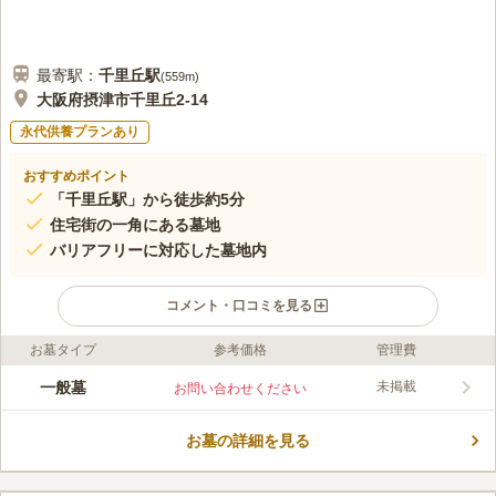
最寄駅：
千里丘
駅
(
559m
)
大阪府摂津市千里丘2-14
永代供養プランあり
おすすめポイント
「千里丘駅」から徒歩約5分
住宅街の一角にある墓地
バリアフリーに対応した墓地内
コメント・口コミを見る
お墓タイプ
参考価格
管理費
ライフドット編集部のコメント
ゆったりとした時間がながれる落ち着いた雰囲気のお墓で、住宅
一般墓
未掲載
お問い合わせください
街の中にあるので人目もあり、お一人様でも安心してお参りする
ことができます。宗教にしがらみもなく、無宗教の方でも気軽に
お墓の詳細を見る
利用することができます。墓地内はバリアフリーにも対応してお
コメントの続きを読む
り、小さいお子様連れの方や足腰の弱い方でも安全に訪れること
ができます。
口コミ評価