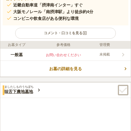
近畿自動車道「摂津南インター」すぐ
大阪モノレール「南摂津駅」より徒歩約4分
コンビニや飲食店がある便利な環境
コメント・口コミを見る
お墓タイプ
参考価格
管理費
ライフドット編集部のコメント
一津屋・和道共同墓地は、摂津市鳥飼和道にある共同墓地です。
一般墓
未掲載
お問い合わせください
モノレールの駅から徒歩でお墓参りできる便利な立地です。お車
でのアクセスも便利なので、ご家族や知人などどなたにとっても
お墓の詳細を見る
お参りしやすい墓地と言えるでしょう。
コメントの続きを読む
口コミ評価
ましたしものうちぼち
この霊園はまだ誰からも評価されていません。
味舌下農地墓地