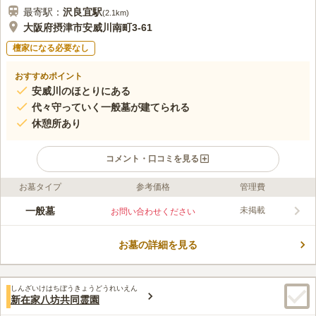
最寄駅：
沢良宜
駅
(
2.1km
)
大阪府摂津市安威川南町3-61
檀家になる必要なし
おすすめポイント
安威川のほとりにある
代々守っていく一般墓が建てられる
休憩所あり
コメント・口コミを見る
お墓タイプ
参考価格
管理費
ライフドット編集部のコメント
安威川のほとりにある共同墓地で、ゆったりと流れる川音が聞こ
一般墓
未掲載
お問い合わせください
え、心地良くお墓参りができます。川のほとりといっても墓地は
川から高さがあるため、雨が降ってもすぐに浸水することはあり
お墓の詳細を見る
ません。墓地の入り口すぐに水場があり、今では珍しくなった井
コメントの続きを読む
戸が現在でも使用できます。お堂は休憩所にもなっており、屋根
付きのため日ざしや雨をしのいでくれます。
口コミ評価
しんざいけはちぼうきょうどうれいえん
この霊園はまだ誰からも評価されていません。
新在家八坊共同霊園