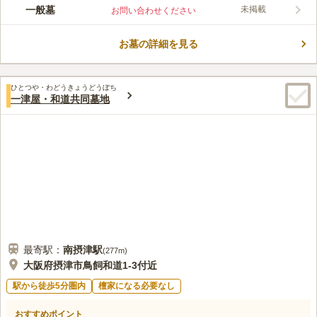
鳥飼西自治会が運営する宗教・宗派不問の共同墓地です。墓地で
一般墓
未掲載
お問い合わせください
は、手桶の貸し出しや水道施設があり、お墓の掃除や水の入れ替
えで困ることはありません。注意点として、自治会運営の墓地と
お墓の詳細を見る
なるため利用条件の事前確認が必要となります。
コメントの続きを読む
口コミ評価
ひとつや・わどうきょうどうぼち
この霊園はまだ誰からも評価されていません。
一津屋・和道共同墓地
最寄駅：
南摂津
駅
(
277m
)
大阪府摂津市鳥飼和道1-3付近
駅から徒歩5分圏内
檀家になる必要なし
おすすめポイント