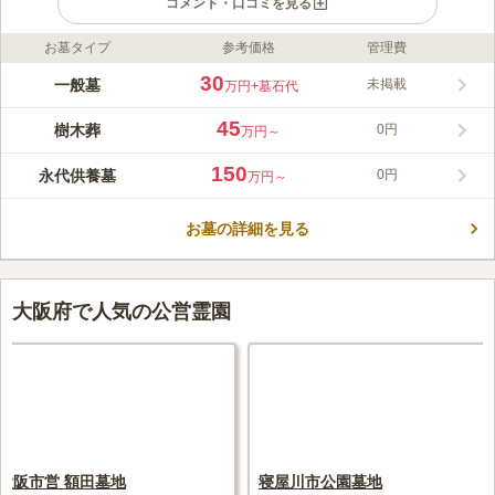
コメント・口コミを見る
お墓タイプ
参考価格
管理費
ライフドット編集部のコメント
7,887㎡を誇る大型公園墓地で、大きなお墓の建立が可能です。
30
一般墓
未掲載
万円
+墓石代
本堂光明会館では、法要を執り行うことができる他、食事や休憩
でも利用できます。 故人と時間を気にせずにゆっくりと過ごせ
45
樹木葬
0円
万円～
ます。 園内にはベンチが設置されており、体力に自信がない方
コメントの続きを読む
でも安心です。 駐車場も完備しているので、車でお参りできま
150
永代供養墓
0円
万円～
す。
口コミ評価
3.3
みんなの評価
口コミ
7
件
お墓の詳細を見る
お墓の事務所には、常時人がおり、花や線香は購入することが出
60代
男性
来、歩いて行ける周りには何もないが、車で少し行けば茨木市街地にはス
ーパーマーケットやホームセンターがあり、何でも買うことが出来る。
口コミの続きを読む
大阪府で人気の公営霊園
大阪市営 額田墓地
寝屋川市公園墓地