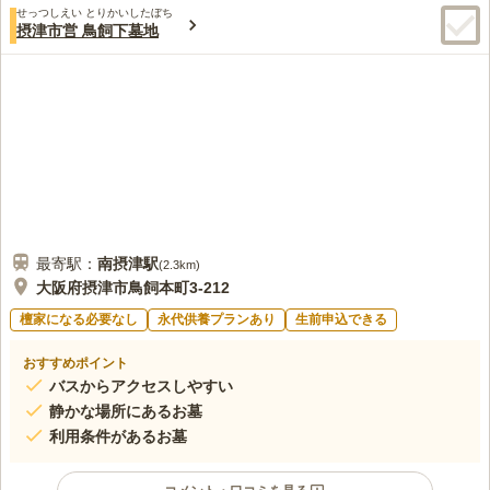
せっつしえい とりかいしたぼち
この霊園はまだ誰からも評価されていません。
摂津市営 鳥飼下墓地
最寄駅：
南摂津
駅
(
2.3km
)
大阪府摂津市鳥飼本町3-212
檀家になる必要なし
永代供養プランあり
生前申込できる
おすすめポイント
バスからアクセスしやすい
静かな場所にあるお墓
利用条件があるお墓