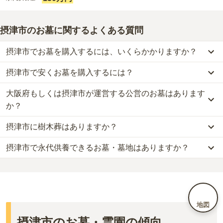
摂津市のお墓に関するよくある質問
摂津市でお墓を購入するには、いくらかかりますか？
摂津市で安くお墓を購入するには？
摂津市
での購入費用の目安は、
一般墓が約209万円、樹木葬が約45
万円、永代供養墓が約150万円
です。
大阪府もしくは摂津市が運営する公営のお墓はあります
摂津市
で一番安価な
お墓
は、
摂津市営 一津屋西墓地
の
一般墓
で、
一般墓を建てる場合は、「永代使用料（土地代）」と「墓石代」の
28万円
(墓石代別)
からお求めいただけます。
か？
2つが主な費用となります。
一般的に最も費用を抑えられるのは、他の方のご遺骨と一緒に埋葬
摂津市
の一般墓の永代使用料の平均は
63万円
で、墓石代は
大阪府の
摂津市に樹木葬はありますか？
する
「合祀墓（ごうしぼ）」
と呼ばれるタイプです。個別のお墓に
摂津市
には、
大阪府もしくは摂津市
が運営する公営の霊園が
3
件あ
平均
145.7万円
です。いずれも区画の広さや墓石の大きさ・素材に
比べて省スペースで管理の手間がかからないため、費用が安く設定
ります。
よって変わります。
摂津市で永代供養できるお墓・墓地はありますか？
摂津市
には、
1
件の樹木葬があります。
されています。
摂津市営 鳥飼下墓地
、
摂津市営 一津屋西墓地
、
鳥飼西墓地
などが
樹木葬・納骨堂・永代供養墓は、基本的に墓石代がかからず、永代
詳しくは、
摂津市
の樹木葬の一覧
をご覧ください。
価格の目安は、1名あたり5万円〜30万円程度です。
代表的です。
使用料のみかかります。
摂津市
には、永代供養できるお墓・墓地が
2
件あります。
詳しくは、
摂津市
の永代供養の一覧
をご覧ください。
摂津市
で安価なお墓を探したい場合は、
価格の安い順
で並び替えて
公営霊園は民営の霊園と異なり、契約にあたって応募資格が設けら
なお、お墓によっては以下の費用が別途かかる場合があります。
お墓を探すのがおすすめです。
れているケースがほとんどです。
・
開眼法要の費用
：お墓を新しく建てた際に行う儀式のための費
主な条件として、遺骨がすでにある、該当の市区町村に一定年数以
用。僧侶に渡すお布施がかかります。
地図
上住んでいるなどが挙げられます。
・
納骨式の費用
：お墓に遺骨を納める儀式のための費用。僧侶に渡
摂津市のお墓・霊園の傾向