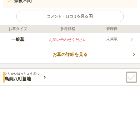
宗教不問
コメント・口コミを見る
お墓タイプ
参考価格
管理費
ライフドット編集部のコメント
鳥飼中共同墓地は、大阪府摂津市にある鳥飼中自治会が管理する
一般墓
未掲載
お問い合わせください
墓地です。周辺にはコンビニやスーパーマーケットがあり、お墓
参りの際に万一忘れ物などがあった際にも安心です。ファースト
お墓の詳細を見る
フード店やラーメン店など飲食店も充実しているので、軽食等の
コメントの続きを読む
利用に便利です。徒歩圏内に淀川河川公園や競技場、淀川があ
り、お参りの前後にお散歩を楽しむこともできます。
口コミ評価
とりかいはっちょうぼち
この霊園はまだ誰からも評価されていません。
鳥飼八町墓地