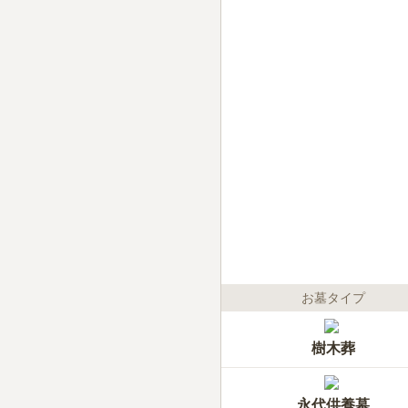
お墓タイプ
樹木葬
永代供養墓