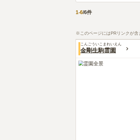
1
-
6
/
6
件
※このページにはPRリンクが含
こんごういこまれいえん
金剛生駒霊園