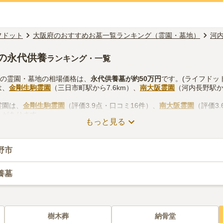
フドット
大阪府のおすすめお墓一覧ランキング（霊園・墓地）
河
の永代供養
ランキング・一覧
墓の霊園・墓地の相場価格は、
永代供養墓
が約
50万円
です。(ライフドッ
は、
金剛生駒霊園
（三日市町駅から7.6km）、
南大阪霊園
（河内長野駅から
霊園は、
金剛生駒霊園
（評価3.9点・口コミ16件）、
南大阪霊園
（評価3
）があります。
もっと見る
墓の霊園・墓地のお墓探しをする際は、自宅からの交通アクセスを確認
供花やお線香の入手方法などを考慮して選ぶとよいでしょう。資料請求
野市
養墓
樹木葬
納骨堂