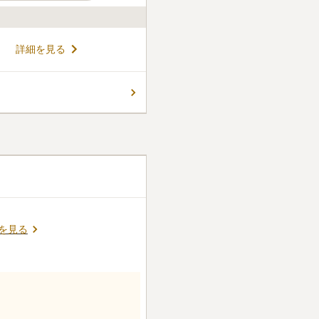
然を感じることができます。
詳細を見る
ーズに応える豊富なラインナ
格のプランもあり、費用を安く
 (0.81㎡）から
コメントの続きを読む
意されており、おひとり様からご
きます。
がかかるため、その間にホーム
のを購入できます。
口コミの続きを読む
を見る