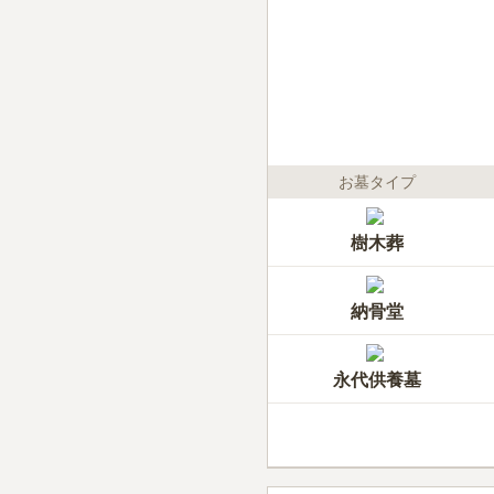
お墓タイプ
樹木葬
納骨堂
永代供養墓