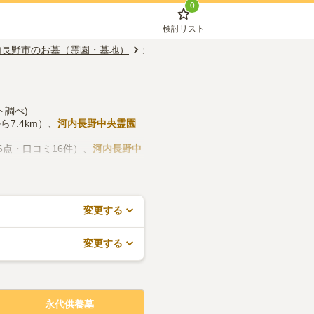
0
検討リスト
内長野市のお墓（霊園・墓地）
永代供養墓
ト調べ)
7.4km）、
河内長野中央霊園
.6点・口コミ16件）、
河内長野中
しつつ、法要施設や管理事務所な
や見学予約が無料でできますの
変更する
変更する
永代供養墓