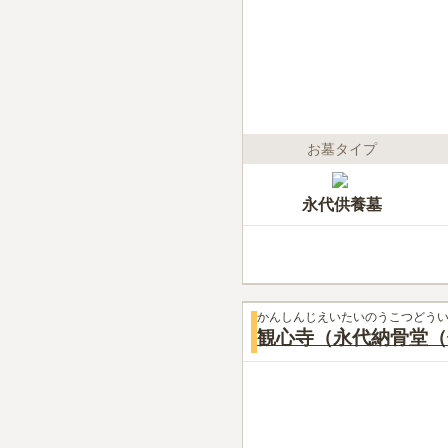
お墓タイプ
永代供養墓
かんしんじえいたいのうこつどう
観心寺（永代納骨堂（