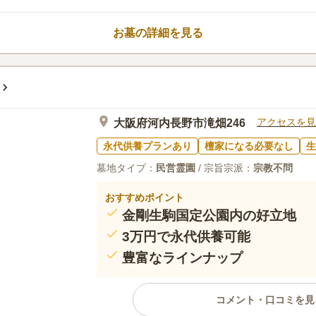
寄駅からの直通バスや休憩所、お
口コミ評価
つでも快適にお参りできる配慮が
3.6
みんなの評価
口コミ
1
お墓の詳細を見る
家からお墓に行く間に道の駅やス
50代
男性
あり、墓花を購入できる。また、ちょつと
る。ローソク、線香は霊園で無料でもらえる
いる。園内に食事のできる所はないが、車
る。
アクセスを見
大阪府河内長野市滝畑246
永代供養プランあり
檀家になる必要なし
生
墓地タイプ：
民営霊園
/ 宗旨宗派：
宗教不問
おすすめポイント
金剛生駒国定公園内の好立地
3万円で永代供養可能
豊富なラインナップ
コメント・口コミを見