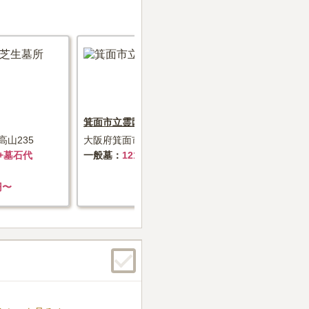
箕面市立霊園
東大阪市営
山235
大阪府箕面市半町4丁目728番地
大阪府東大阪
～+墓石代
一般墓
121.9万円
一般墓
1
円〜