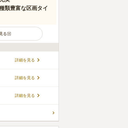
種類豊富な区画タイ
見る
やかな色の木々が建ち並ぶ心
詳細を見る
並みを一望することができ、
るコントラストも存在感を放
地使用権には永代供養も含ま
コメントの続きを読む
詳細を見る
まされることがありません。
ことができ、毎月合同供養祭
ごみ霊廟」をはじめ、3種類の
6
件
詳細を見る
車場が多く完備されており、
あり、自然にも囲まれていて
環境は魅力的です。公共交通
所だと思いました。
駅から霊園までの無料送迎バ
口コミの続きを読む