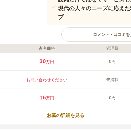
現代の人々のニーズに応えた
プ
コメント・口コミを
参考価格
管理費
ライフドット編集部のコメント
金剛生駒霊園は、抜群の眺めと鮮
30
0円
万円
地よい霊園です。富田林や堺の街
季節の変化に合わせて生み出され
っています。霊園内のすべての墓
未掲載
お問い合わせください
れているため、継承者について悩
家族の遺骨を自分の手で納骨する
口コミ評価
がおこなわれる永代供養墓の「な
15
3.9
みんなの評価
口コミ
1
0円
万円
樹木葬墓地があります。また、駐
霊園自体大きく、非常に清潔感が
40代
男性
園内の奥にまで車で入って行ける
静かな場所です。 霊園としてふさわしい場
機関の方は、河内長野駅、泉ヶ丘
お墓の詳細を見る
スが便利です。