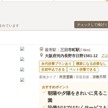
チェックして検討リ
まれています
最寄駅：
三日市町
駅
(
7.6km
)
ア
大阪府河内長野市日野1561-12
永代供養プランあり
檀家になる必要なし
生前申込できる
ペット供養できる
墓地タイプ：
民営霊園
/ 宗旨宗派：
宗教不問
おすすめポイント
朝陽や夕陽をきれいに見るこ
園
設備だけではなくサービスも