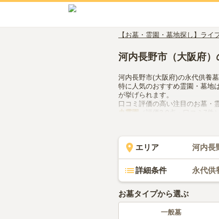
【お墓・霊園・墓地探し】ライ
河内長野市（大阪府）
河内長野市(大阪府)の永代供養
特に人気のおすすめ霊園・墓地
が挙げられます。
口コミ評価の高い注目のお墓・
央霊園
（評価3.0点・口コミ7件
河内長野市(大阪府)で永代供養
どの設備や管理体制、近隣での
で、活用してみてください。
エリア
河内長
詳細条件
永代供
お墓タイプから選ぶ
一般墓