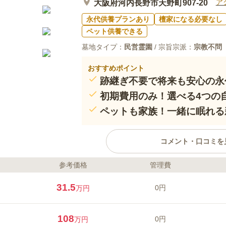
ア
大阪府河内長野市天野町907-20
永代供養プランあり
檀家になる必要なし
ペット供養できる
墓地タイプ：
民営霊園
/ 宗旨宗派：
宗教不問
おすすめポイント
跡継ぎ不要で将来も安心の永
初期費用のみ！選べる4つの
ペットも家族！一緒に眠れる
コメント・口コミを
参考価格
管理費
ライフドット編集部のコメント
歴史ある天野山金剛寺の寺領に位
31.5
0円
万円
美しい公園墓地です。全区画東南
リアフリー設計の新区画、永代供
ズに合わせたお墓が選べます。菩
108
0円
万円
行事も充実しており、将来への安