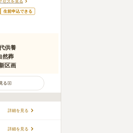
クセスを見る
生前申込できる
代供養
自然葬
新区画
見る
置し、豊かな自然に囲まれた
詳細を見る
向きの一般墓所をはじめ、バ
養の自然葬など、多様なニー
提寺による手厚い先祖供養の
コメントの続きを読む
詳細を見る
心感も抜群です。さらに、最