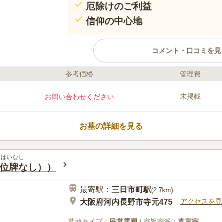
厄除けのご利益
信仰の中心地
コメント・口コミを見
参考価格
管理費
口コミ評価
この霊園はまだ誰からも評価されていません。
未掲載
お問い合わせください
お墓の詳細を見る
いはいなし
位牌なし））
最寄駅：
三日市町
駅
(
2.7km
)
アクセスを見
大阪府河内長野市寺元475
墓地タイプ：
民営霊園
/ 宗旨宗派：
真言宗