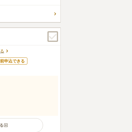
食事処も完備されており、い
尽くされています。
6
件
ーパー、ガーデンショップが
高いが霊園で墓花が売ってい
が、皆さん100円お供えして
で5分の所にファミレスがあ
る
口コミの続きを読む
前申込できる
る