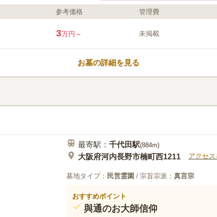
参考価格
管理費
ライフドット編集部のコメント
金剛生駒国定公園内にあり、豊かな自
3
未掲載
万円～
おひとり様や核ご家族など、多彩なニ
ップが特徴です。 リーズナブルな価
抑えたい方でも安心です。 90cm×90cm
お墓の詳細を見る
540cm×180cmまで7つの区画が用
ご家族代々まで安らかに眠ることがで
口コミ評価
3.0
みんなの評価
口コミ
7
件
最寄駅である河内長野駅からは時間
20代
女性
センターであるコメリやニトリなどで必要なも
最寄駅：
千代田
駅
(
884m
)
アクセス
大阪府河内長野市楠町西1211
墓地タイプ：
民営霊園
/ 宗旨宗派：
真言宗
おすすめポイント
與通のお大師信仰