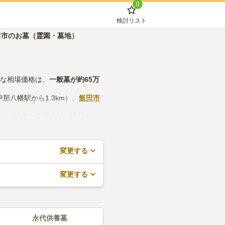
0
検討リスト
田市のお墓（霊園・墓地）
的な相場価格は、
一般墓
が約
65万
伊那八幡駅から1.3km）、
飯田市
などの設備や管理体制、近隣での
で、活用してみてください。
変更する
変更する
永代供養墓