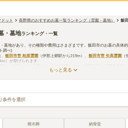
フドット
長野県のおすすめお墓一覧ランキング（霊園・墓地）
飯
墓・墓地
ランキング・一覧
園・墓地があり、その種類や費用はさまざまです。飯田市のお墓の具体
ト調べ)
は、
飯田市営 柏原霊園
（伊那上郷駅から219m）、
飯田市営 矢高霊園
（
9km）が挙げられます。
る際は、自宅からの交通アクセスを確認しつつ、法要施設や管理事務所
もっと見る
考慮して選ぶとよいでしょう。資料請求や見学予約が無料でできますの
り条件を選択
樹木葬
納骨堂