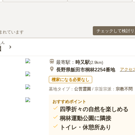
チェックして検討リ
まれています
えん
園
最寄駅：
時又
駅
(
2.9km
)
アクセ
長野県飯田市桐林2254番地
檀家になる必要なし
墓地タイプ：
公営霊園
/ 宗旨宗派：
宗教不問
おすすめポイント
四季折々の自然を楽しめる
桐林運動公園に隣接
トイレ・休憩所あり