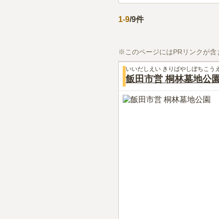
1
-
9
/
9
件
※このページにはPRリンクが含
いいだしえい きりばやしぼちこう
飯田市営 桐林墓地公