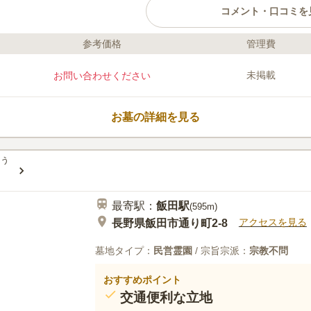
コメント・口コミを
参考価格
管理費
ライフドット編集部のコメント
丘陵地にある陽当たりの良い市営
未掲載
お問い合わせください
市内にお住いの方や住民票を置い
す。 区画は4㎡のゆとりある広さ
で、小さいお子様やご高齢の方で
お墓の詳細を見る
を完備しているので、心ゆくまで
車場もあるので、車でお参りも可
口コミ評価
3.8
みんなの評価
口コミ
1
とう
近くに運動公園があり静かな環境
40代
女性
りにたくさん店があるので買い物や食事に
最寄駅：
飯田
駅
(
595m
)
アクセスを見る
長野県飯田市通り町2-8
墓地タイプ：
民営霊園
/ 宗旨宗派：
宗教不問
おすすめポイント
交通便利な立地