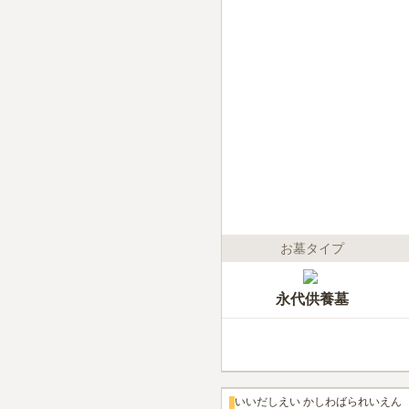
お墓タイプ
永代供養墓
いいだしえい かしわばられいえん