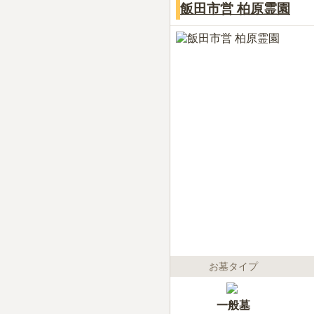
飯田市営 柏原霊園
お墓タイプ
一般墓