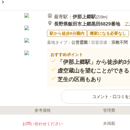
最寄駅：
伊那上郷
駅
(
219m
)
ア
長野県飯田市上郷黒田6829番地
駅から徒歩5分圏内
檀家になる必要なし
墓地タイプ：
公営霊園
/ 宗旨宗派：
宗教不問
おすすめポイント
「伊那上郷駅」から徒歩約3
虚空蔵山を望むことができる
芝生の区画もあり
コメント・口コミを
参考価格
管理費
ライフドット編集部のコメント
木曽山脈の雄大な自然に抱かれた
未掲載
お問い合わせください
飯田市が管理・運営を行っており