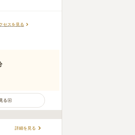
クセスを見る
分
見る
、景観の良い市営霊園です。
詳細を見る
、市内にお住いの方だけでは