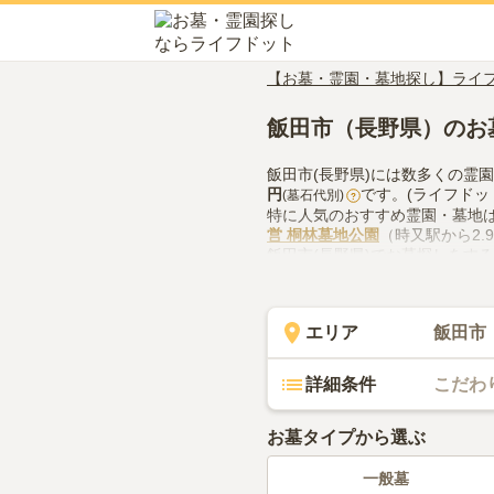
【お墓・霊園・墓地探し】ライ
飯田市（長野県）のお
飯田市(長野県)には数多くの霊
円
です。(ライフドッ
(墓石代別)
?
特に人気のおすすめ霊園・墓地
営 桐林墓地公園
（時又駅から2.
飯田市(長野県)でお墓探しをす
供花やお線香の入手方法などを
エリア
飯田市
詳細条件
こだわ
お墓タイプから選ぶ
一般墓