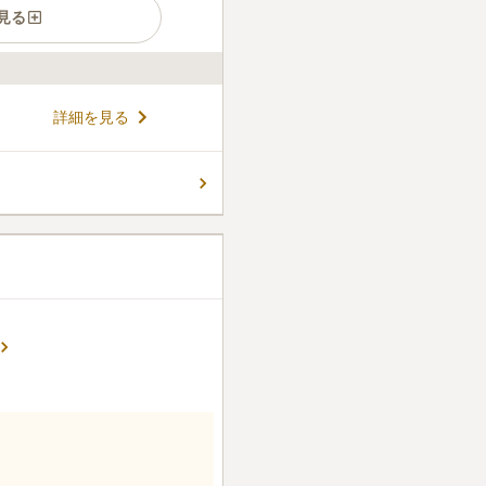
見る
霊園です。 宗教不問で、飯田
詳細を見る
ている方がお墓を建立できま
です。 バリアフリー設計なの
も安心です。 トイレと休憩所
コメントの続きを読む
滞在することができます。 駐
能です。
件
。車で移動すればメインの通
は困らない。
口コミの続きを読む