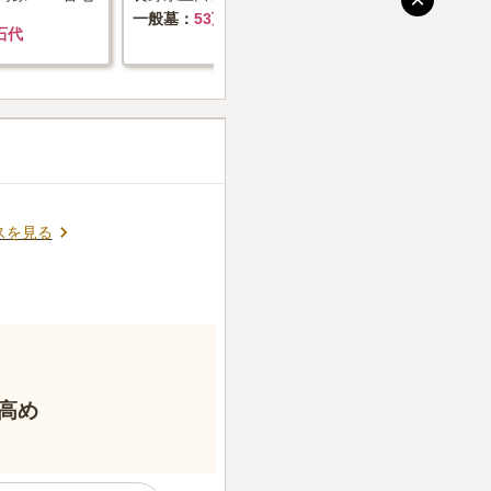
一般墓
53万円+墓石代
一般墓
5
石代
スを見る
高め