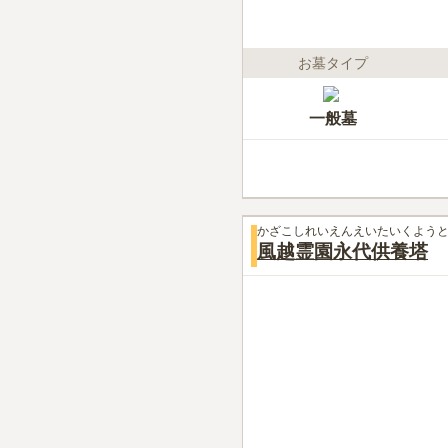
お墓タイプ
一般墓
かざこしれいえんえいたいくよう
風越霊園永代供養塔