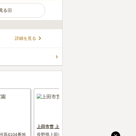
見る
れる豊かな自然に囲まれた墓
詳細を見る
広さから選ぶことができます。
ｍ以内の高さ制限があります。
、飯田市に縁がある方が眠れ
コメントの続きを読む
いても住所が飯田市外の方は、
す。
件
も無いため途中での購入が必
環境に恵まれた墓地公園であ
口コミの続きを読む
上田市営 上野霊園
中野市営 
×
原4104番地
長野県上田市上野874-2
長野県中野市