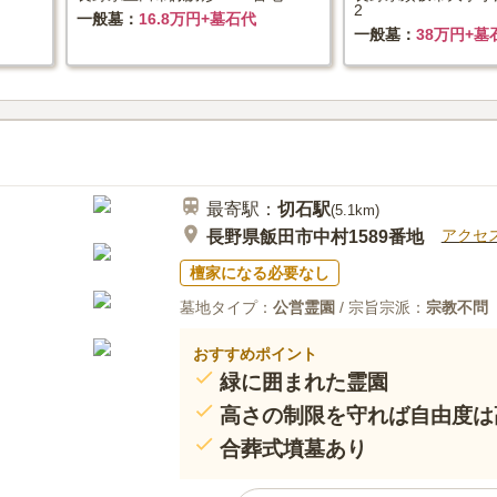
2
一般墓
16.8万円+墓石代
一般墓
38万円+墓
最寄駅：
切石
駅
(
5.1km
)
アクセ
長野県飯田市中村1589番地
檀家になる必要なし
墓地タイプ：
公営霊園
/ 宗旨宗派：
宗教不問
おすすめポイント
緑に囲まれた霊園
高さの制限を守れば自由度は
合葬式墳墓あり