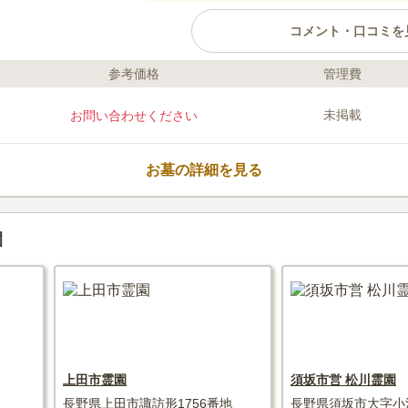
コメント・口コミを
参考価格
管理費
ライフドット編集部のコメント
四季折々で多彩な表情を見せてく
未掲載
お問い合わせください
地公園です。 区画は4㎡と6㎡の
区画内に植栽が可能ですが、1.5
飯田市が管理・運営を行っており
お墓の詳細を見る
ます。 本籍が飯田市に置かれて
永代使用料が25％割増しになりま
口コミ評価
2.5
みんなの評価
口コミ
1
園
付近に墓参り用品を販売する店舗
50代
男性
須であり不便さを感じる部分もあるが自然
る
上田市霊園
須坂市営 松川霊園
長野県上田市諏訪形1756番地
長野県須坂市大字小河