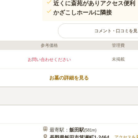
近くに斎苑がありアクセス便利
かざこしホールに隣接
コメント・口コミを見
参考価格
管理費
口コミ評価
この霊園はまだ誰からも評価されていません。
未掲載
お問い合わせください
お墓の詳細を見る
最寄駅：
飯田
駅
(
581m
)
アクセスを
長野県飯田市箕瀬町1-2464