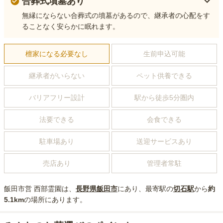
合葬式墳墓あり
無縁にならない合葬式の墳墓があるので、継承者の心配をす
ることなく安らかに眠れます。
檀家になる必要なし
生前申込可能
継承者がいらない
ペット供養できる
バリアフリー設計
駅から徒歩5分圏内
法要できる
会食できる
駐車場あり
送迎サービスあり
売店あり
管理者常駐
飯田市営 西部霊園
は、
長野県
飯田市
にあり
、最寄駅の
切石
駅
から
約
5.1km
の場所にあり
ます。