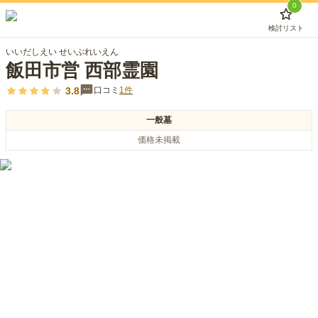
0
検討リスト
いいだしえい せいぶれいえん
飯田市営 西部霊園
3.8
口コミ
1
件
一般墓
価格未掲載