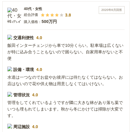
40代
・
女性
2020年6月
回答
3.8
総合評価
500万円
購入価格：
交通利便性
4.0
飯田インターチェンジから車で10分くらい。駐車場は広くない
が特に込み合うこともないので困らない。自家用車がないと不
便
設備・環境
4.0
水道は一つなのでお盆やお彼岸には待たなくてはならない。お
店はないので花や供え物は用意しなくてはいけない。
管理状況
4.0
管理をしてくれているようですが隣に大きな林があり落ち葉で
いつも埋もれてしまいます。秋から冬にかけては掃除が大変で
す。
周辺施設
4.0