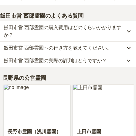
飯田市営 西部霊園
のよくある質問
飯田市営 西部霊園の購入費用はどのくらいかかります
か？
飯田市営 西部霊園への行き方を教えてください。
飯田市営 西部霊園の現在の販売価格については現在調査中です。
お墓は、価格が高いものがよい、安いものが悪い、という訳ではあ
飯田市営 西部霊園の実際の評判はどうですか？
飯田市営 西部霊園への行き方は現在調査中です。
りません。大切なのは、ご家族が心から納得し、安心してお参りで
詳細な行き方や送迎バスの有無については、資料請求で最新の情報
きる場所を選ぶことです。
当サイトに寄せられた総合評価は、3.8点です。特に交通利便性、
をご確認ください。
長野県の公営霊園
設備・環境、管理状況、周辺施設が高く評価されています。
利用者様からは「近くに運動公園があり静かな環境。車で移動すれ
ばメインの通りにたくさん店があるので買い物や食事には困らな
い。」といったお声をいただいております。
長野市霊園（浅川霊園）
上田市霊園