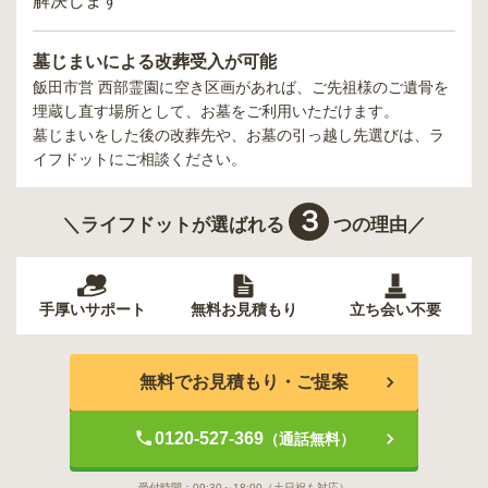
解決します
墓じまいによる改葬受入が可能
飯田市営 西部霊園
に空き区画があれば、ご先祖様のご遺骨を
埋蔵し直す場所として、お墓をご利用いただけます。
墓じまいをした後の改葬先や、お墓の引っ越し先選びは、ラ
イフドットにご相談ください。
３
＼ライフドットが選ばれる
つの理由／
手厚いサポート
無料お見積もり
立ち会い不要
無料でお見積もり・ご提案
0120-527-369
（通話無料）
受付時間：
09:30～18:00
（土日祝も対応）