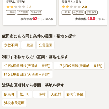
長野県
/
長野市
長野県
/
上田市
2.3
2.0
一般墓
公営霊園
宗教不問
一般墓
公営霊園
宗教不問
52
16.8
参考価格:
参考価格:
万円～
+墓石代
万円
+墓石代
飯田市
にある同じ条件の霊園・墓地を探す
宗教不問
一般墓
公営霊園
利用する駅から近い霊園・墓地を探す
切石(JR飯田線(天竜峡～辰野))
川路(JR飯田線(天竜峡～辰野))
時又(JR飯田線(天竜峡～辰野))
近隣市区町村から霊園・墓地を探す
飯島町
松川町
下條村
天龍村
静岡市葵区
浜松市天竜区