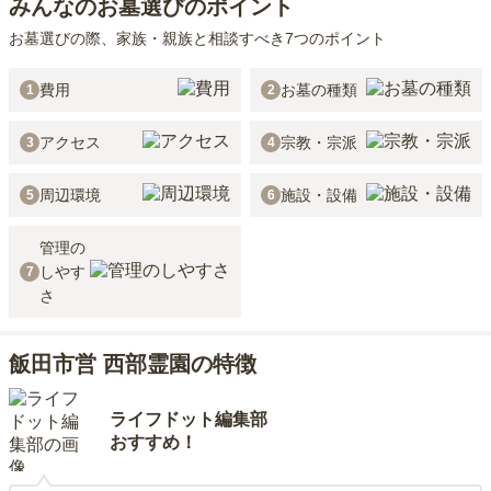
みんなのお墓選びのポイント
お墓選びの際、家族・親族と相談すべき7つのポイント
費用
お墓の種類
1
2
アクセス
宗教・宗派
3
4
周辺環境
施設・設備
5
6
管理の
しやす
7
さ
飯田市営 西部霊園の特徴
ライフドット編集部
おすすめ！