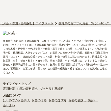
【お墓・霊園・墓地探し】ライフドット
長野県のおすすめお墓一覧ランキング
飯田市営 西部霊園(長野県飯田市）の価格・評判・バスや車のアクセス・地図情報。お墓探し
のlife.（ライフドット）は、長野県飯田市の霊園・墓地の中からおすすめのお墓や、ご自宅近
くの樹木葬・納骨堂・永代供養墓・一般墓（墓石を建てるお墓）をご提案します。地域別の墓
地一覧、費用相場、人気ランキングなど、お墓選びに役立つ情報が満載。飯田市営 西部霊園の
評判・口コミや、詳細な交通アクセス・地図、料金・値段もご覧いただけます。民営霊園・公
営霊園（市営・都立・都営）・有名寺院、宗教・宗派、ペット供養など、さまざまな特徴から
比較して長野県飯田市のお墓を探せます。飯田市営 西部霊園の見学予約・資料請求の申込みの
ほか、墓石購入、お墓の移設、墓じまい後の遺骨の移動先・移す方法についても気軽にご相談
ください。
ライフドット トップ
霊園検索
お墓の資料請求
ぴったりお墓診断
お墓について
はじめてのお墓購入
お墓の価格
お墓の選び方
お墓の引越し（改葬）
墓じまい