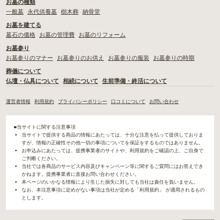
お墓の種類
一般墓
永代供養墓
樹木葬
納骨堂
お墓を建てる
墓石の価格
お墓の管理費
お墓のリフォーム
お墓参り
お墓参りのマナー
お墓参りのお供え
お墓参りの服装
お墓参りの時期
葬儀について
仏壇・仏具について
相続について
生前準備・終活について
運営者情報
利用規約
プライバシーポリシー
口コミについて
お問い合わせ
■当サイトに関する注意事項
当サイトで提供する商品の情報にあたっては、十分な注意を払って提供しておりま
すが、情報の正確性その他一切の事項についてを保証をするものではありません。
お申込みにあたっては、提携事業者のサイトや、利用規約をご確認の上、ご自身で
ご判断ください。
当社では各商品のサービス内容及びキャンペーン等に関するご質問にはお答えでき
かねます。提携事業者に直接お問い合わせください。
本ページのいかなる情報により生じた損失に対しても当社は責任を負いません。
なお、本注意事項に定めがない事項は当社が定める「利用規約」 が適用されるもの
とします。