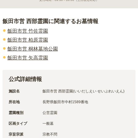
飯田市営 西部霊園
に関連するお墓情報
飯田市営 竹佐霊園
飯田市営 柏原霊園
飯田市営 桐林墓地公園
飯田市営 矢高霊園
公式詳細情報
施設名
飯田市営 西部霊園(いいだしえい せいぶれいえん)
所在地
長野県飯田市中村1589番地
霊園種別
公営霊園
区画タイプ
一般墓
宗旨宗派
宗教不問