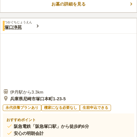
お墓の詳細を見る
ては一般墓が用意されています。参道だけでなく墓域においても
コメントの続きを読む
管理が行き届いています。霊園内の通路は舗装されているので快
適にお参りができます。
口コミ評価
つかぐちじょうえん
2.8
みんなの評価
口コミ
1
件
塚口浄苑
周辺に大きなスーパーや花屋はない。ただ、どちらにせよ車で向
20代
女性
かうためどこにでもよれる。近くに関西スーパーという食品専門スーパー
があり、そこで食品や線香に関しては入手可能である。
口コミの続きを読む
伊丹駅から3.3km
兵庫県尼崎市塚口本町1-23-5
永代供養プランあり
檀家になる必要なし
生前申込できる
おすすめポイント
阪急電鉄「阪急塚口駅」から徒歩約6分
安心の明朗会計