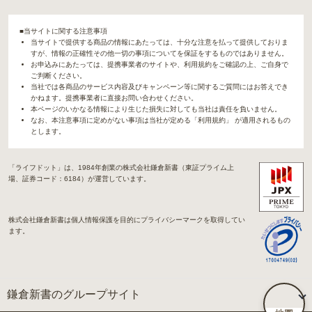
■当サイトに関する注意事項
当サイトで提供する商品の情報にあたっては、十分な注意を払って提供しておりま
すが、情報の正確性その他一切の事項についてを保証をするものではありません。
お申込みにあたっては、提携事業者のサイトや、利用規約をご確認の上、ご自身で
ご判断ください。
当社では各商品のサービス内容及びキャンペーン等に関するご質問にはお答えでき
かねます。提携事業者に直接お問い合わせください。
本ページのいかなる情報により生じた損失に対しても当社は責任を負いません。
なお、本注意事項に定めがない事項は当社が定める「利用規約」 が適用されるもの
とします。
「ライフドット」は、1984年創業の株式会社鎌倉新書（東証プライム上
場、証券コード：6184）が運営しています。
株式会社鎌倉新書は個人情報保護を目的にプライバシーマークを取得してい
ます。
鎌倉新書のグループサイト