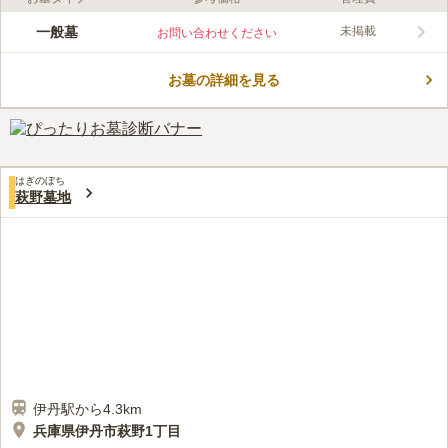
ライフドット編集部のコメント
伊丹市春日丘の穏やかな住宅街の一角にある公営霊園です。園内
一般墓
未掲載
お問い合わせください
には美しい花や樹木が植えられており、落ち着いた雰囲気に包ま
れています。供養形態としては一般墓が用意されています。霊園
お墓の詳細を見る
内は細かなところまで管理が行き届いています。汚れなどに気を
コメントの続きを読む
取られることなく心穏やかにお参りができます。公営霊園のため
申込条件などについては伊丹市役所に問い合わせをしてから足を
口コミ評価
運ぶと安心です。
4.3
みんなの評価
口コミ
2
件
スーパーが近くにあり、そこで、お供え物を飼っている。花は近
20代
女性
はぎのぼち
くの花やで購入する。水はきれいなので、もっていると感じる
萩野墓地
口コミの続きを読む
伊丹駅から4.3km
兵庫県伊丹市萩野1丁目