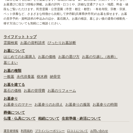
お墓選びに役立つ情報が満載。お墓の評判・口コミや、詳細な交通アクセス・地図、料金・値
段もご覧いただけます。民営霊園・公営霊園（市営・都立・都営）・有名寺院、宗教・宗派、
ペット供養など、さまざまな特徴から比較して伊丹駅(兵庫県伊丹市)のお墓を探せます。お墓
の見学予約・資料請求の申込みのほか、墓石購入、お墓の移設、墓じまい後の遺骨の移動先・
移す方法についても気軽にご相談ください。
ライフドット トップ
霊園検索
お墓の資料請求
ぴったりお墓診断
お墓について
はじめてのお墓購入
お墓の価格
お墓の選び方
お墓の引越し（改葬）
墓じまい
お墓の種類
一般墓
永代供養墓
樹木葬
納骨堂
お墓を建てる
墓石の価格
お墓の管理費
お墓のリフォーム
お墓参り
お墓参りのマナー
お墓参りのお供え
お墓参りの服装
お墓参りの時期
葬儀について
仏壇・仏具について
相続について
生前準備・終活について
運営者情報
利用規約
プライバシーポリシー
口コミについて
お問い合わせ