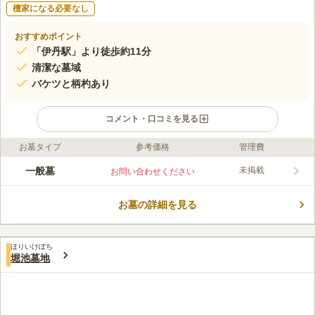
檀家になる必要なし
おすすめポイント
「伊丹駅」より徒歩約11分
清潔な墓域
バケツと柄杓あり
コメント・口コミを見る
お墓タイプ
参考価格
管理費
ライフドット編集部のコメント
伊丹市北本町にある公営霊園です。太陽の光がふんだんに降りそ
一般墓
未掲載
お問い合わせください
そぐ明るい雰囲気の霊園です。墓域内は手入れが行き届いてお
り、安らかな心持ちでお墓参りができます。宗教不問の公営霊園
お墓の詳細を見る
です。どのような宗教の方でも、どのような信仰をお持ちの方で
コメントの続きを読む
もお墓を建てることができます。供養形態は一般墓地です。お地
蔵様が建てられており、故人の安らかな眠りを見守ってくれてい
口コミ評価
ます。
ほりいけぼち
4.3
みんなの評価
口コミ
2
件
堀池墓地
近く入力は、花屋は無いですね。だから花、ろうそく、線香など
50代
男性
は。事前に用意している、家から、歩いて５～６分なので、食事など、か
んがえた、ことはないです。
口コミの続きを読む