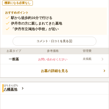
檀家になる必要なし
おすすめポイント
駅から徒歩約16分で行ける
伊丹市の方に親しまれてきた墓地
「伊丹市立鴻池小学校」が近い
コメント・口コミを見る
お墓タイプ
参考価格
管理費
ライフドット編集部のコメント
住宅地にありますが、墓域は白い壁で目隠しされており、プライ
一般墓
未掲載
お問い合わせください
バシーが守られて安心です。 参道は綺麗に舗装されていて、足
元が悪い日でも土などで汚れることがありません。 周辺にはス
お墓の詳細を見る
ーパーマーケットがあるので、お参り用品の購入にも便利です。
コメントの続きを読む
「伊丹市昆虫館」からも近く、お子様と立ち寄ってみるのもおす
すめです。
口コミ評価
はちまんぼち
4.0
みんなの評価
口コミ
2
件
八幡墓地
最寄駅や墓地の近所に、スーパーや花屋があるので、ろうそくや
40代
女性
線香や供花を買うことができます。墓地の近くに食事処はありませんが、
最寄駅には食事処が多数あります。
口コミの続きを読む