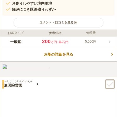
お参りしやすい境内墓地
好評につき区画残りわずか
コメント・口コミを見る
お墓タイプ
参考価格
管理費
ライフドット編集部のコメント
阪急伊丹線「伊丹駅」から徒歩約5分の立地にある境内墓地は、
200
一般墓
5,000円
万円
+墓石代
アクセスの良さとお参りのしやすさで多くの方に選ばれていま
す。宗教不問で、永代にわたり供養されるため、継承者が不要で
お墓の詳細を見る
安心です。現在、残り区画がわずかとなっており、早めの問い合
コメントの続きを読む
わせが推奨されています。
口コミ評価
4.0
みんなの評価
口コミ
1
件
はなやは近くにはないので持参する方が良い。酒蔵のショップが
60代
男性
へんじょういんれいえん
近くにあり、軽食がとれるコーヒーショップや回転寿司屋、もあり便利。
遍照院霊園
口コミの続きを読む