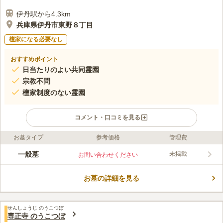
伊丹駅から4.3km
兵庫県伊丹市東野８丁目
檀家になる必要なし
おすすめポイント
日当たりのよい共同霊園
宗教不問
檀家制度のない霊園
コメント・口コミを見る
お墓タイプ
参考価格
管理費
ライフドット編集部のコメント
伊丹市東野にある公営の共同霊園です。周りは田園に囲まれてお
一般墓
未掲載
お問い合わせください
り、のどかで落ち着いた雰囲気です。陽当たりが良く、暖かな光
が園内に差し込みます。宗教・宗派に関係なく、お墓を申し込む
お墓の詳細を見る
ことができます。檀家制度がない点も特徴的です。公営の共同霊
コメントの続きを読む
園のため、霊園の利用の際には自治体に確認を取ってから足を運
ぶと安心です。
口コミ評価
せんしょうじ のうこつぼ
この霊園はまだ誰からも評価されていません。
専正寺 のうこつぼ