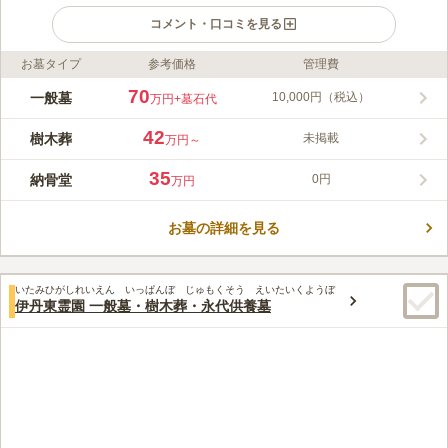
コメント・口コミを見る
お墓タイプ
参考価格
管理費
ライフドット編集部のコメント
兵庫県伊丹市にある寺院霊園は、JR宝塚線、阪急伊丹線から近
70
一般墓
10,000円（税込）
万円
+墓石代
いので最寄駅から徒歩圏内でアクセス抜群の立地にあります。
園内には、伊丹市指定文化財とある頼山陽撰書の大塚鳩斎の墓碑
42
樹木葬
未掲載
万円～
だけでなく、伊丹の俳人「梶 曲阜」の墓もあり有名な方と一緒
コメントの続きを読む
に眠ることができます。 他にも本堂や水子地蔵尊、三重塔など
35
納骨堂
0円
万円
があり、歴史を感じさせます。 室内納骨堂は移動の楽なバリア
口コミ評価
フリー仕様で、エレベーターや冷暖房も備わっています。快適に
4.3
みんなの評価
口コミ
5
件
お参りできるのも嬉しいポイントです。永代供養付きで、杜若寺
お墓の詳細を見る
お墓の近くにスーパーがありお花やローソク、お供え物を購入す
70代
男性
が永代にわたりご供養いたします。
ることができるので便利です。お墓の近くに食事するお店もあるので電話
予約して法事の時にいつも活用しています。
いたみひがしれいえん いっぱんぼ じゅもくそう えいたいくようぼ
口コミの続きを読む
伊丹東霊園 一般墓・樹木葬・永代供養墓