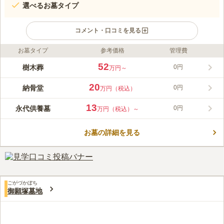
選べるお墓タイプ
コメント・口コミを見る
お墓タイプ
参考価格
管理費
ライフドット編集部のコメント
塚口浄苑は、後継ぎがいない方や、子供に負担をかけたくないと
52
樹木葬
0円
万円～
考える人でも安心して利用できる、永代供養付きのお墓です。
浄苑を運営している願生寺は浄土宗の寺院ですが、宗派に限らず
20
納骨堂
0円
万円（税込）
どなたでもお墓の申し込みをすることができます。
コメントの続きを読む
13
永代供養墓
0円
万円（税込）～
口コミ評価
4.2
みんなの評価
口コミ
1
件
お墓の詳細を見る
塚口駅前にスーパーや商店街があるので、お供え物も駅前で購入
40代
女性
することができます。 お寺の方がきれいにお掃除してくださっているそう
で、荒れた感じや寂しい感じは全くありませんでした。安心してお任せで
きそうな印象を受けました。
口コミの続きを読む
ごがづかぼち
御願塚墓地