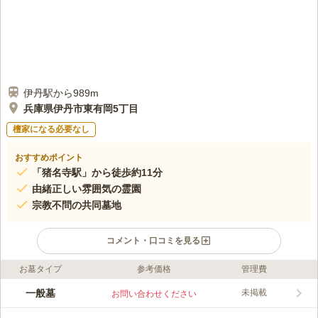
伊丹駅から989m
兵庫県伊丹市東有岡5丁目
檀家になる必要なし
おすすめポイント
「猪名寺駅」から徒歩約11分
由緒正しい雰囲気の霊園
宗教不問の共同墓地
コメント・口コミを見る
お墓タイプ
参考価格
管理費
ライフドット編集部のコメント
八幡墓地は伊丹市東有岡にある公営霊園です。歴史を感じさせる
一般墓
未掲載
お問い合わせください
霊園内は厳かな雰囲気に包まれています。草木に包まれた静寂な
環境の中、故人との思い出に浸ることができます。供養形態とし