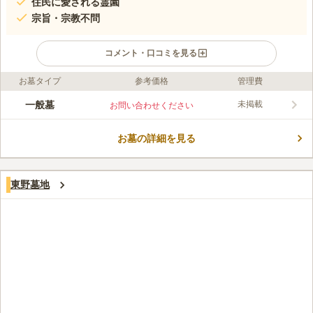
住民に愛される霊園
宗旨・宗教不問
コメント・口コミを見る
お墓タイプ
参考価格
管理費
ライフドット編集部のコメント
兵庫県伊丹市の地域に根付いた公営霊園です。暖かな陽射しがた
一般墓
未掲載
お問い合わせください
っぷりとふりそそぐ霊園内は、やわらかな雰囲気に包まれていま
す。宮ヶ池墓地の入り口から墓域内の隅々にいたるまで管理が行
お墓の詳細を見る
き届いており、清潔です。閑静な立地にあり、ゆっくりとした空
コメントの続きを読む
間でお参りができます。故人との思い出にひたりながら、心行く
までお墓参りができます。
口コミ評価
東野墓地
この霊園はまだ誰からも評価されていません。