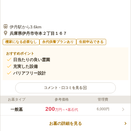
伊丹駅から3.6km
兵庫県伊丹市寺本２丁目１６７
檀家になる必要なし
永代供養プランあり
生前申込できる
おすすめポイント
日当たりの良い霊園
充実した設備
バリアフリー設計
コメント・口コミを見る
お墓タイプ
参考価格
管理費
ライフドット編集部のコメント
遍照院霊園は兵庫県伊丹市寺本にある霊園です。本堂には大佛師
200
一般墓
6,000円
万円～
+墓石代
松本明慶氏作の仏像があり多くの参拝者が訪れます。とても歴史
ある霊園となっています。施設内には客殿があり会食などで利用
お墓の詳細を見る
ができます。また、供花や線香を購入出来る売店もあります。手
コメントの続きを読む
ぶらでのお参りが可能です。園内はバリアフリーとなっていま