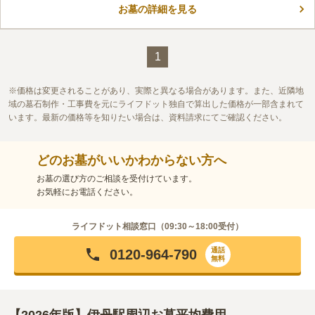
お墓の詳細を見る
置されているため、スッキリとした印象です。 便利な場所であ
コメントの続きを読む
りながら、伊丹市らしい古き良き町の風景が楽しめる周辺環境な
ので、辺りを散策してみるのも良いでしょう。
口コミ評価
1
3.0
みんなの評価
口コミ
1
件
最近行っていないので、最新情報は不明です。ただ、住宅街の中
30代
男性
にあったと記憶しています。回りに店があったような記憶はあります。
価格は変更されることがあり、実際と異なる場合があります。また、近隣地
口コミの続きを読む
域の墓石制作・工事費を元にライフドット独自で算出した価格が一部含まれて
います。最新の価格等を知りたい場合は、資料請求にてご確認ください。
どのお墓がいいかわからない方へ
お墓の選び方のご相談を受付けています。
お気軽にお電話ください。
ライフドット相談窓口（
09:30～18:00
受付）
通話
0120-964-790
無料