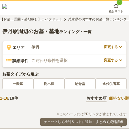
0
検討リスト
【お墓・霊園・墓地探し】ライフドット
兵庫県のおすすめお墓一覧ランキング
伊丹駅周辺のお墓・墓地
ランキング・一覧
変更する
伊丹
エリア
変更する
こだわり条件を選択
詳細条件
お墓タイプから選ぶ
一般墓
樹木葬
納骨堂
永代供養墓
1
-
16
/
16
件
おすすめ順
価格安い順
※このページにはPRリンクが含まれています
チェックして検討リストに追加・まとめて資料請求