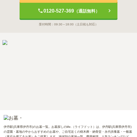
0120-527-369
（通話無料）
受付時間：
09:30～18:00
（土日祝も対応）
伊丹駅(兵庫県伊丹市)のお墓一覧。お墓探しのlife.（ライフドット）は、伊丹駅(兵庫県伊丹市)
の霊園・墓地の中からおすすめのお墓や、ご自宅近くの樹木葬・納骨堂・永代供養墓・一般墓
（墓石を建てるお墓）をご提案します。地域別の墓地一覧、費用相場、人気ランキングなど、