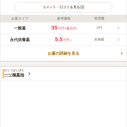
コメント・口コミを見る
お墓タイプ
参考価格
管理費
ライフドット編集部のコメント
伊丹市が運営している公営霊園です。霊園内には草木が植栽され
35
一般墓
0円
万円
+墓石代
ており、四季折々の美しい姿を見せてくれます。参道はバリアフ
リー設計になっています。宗教不問なのでどのような信仰をお持
5.5
永代供養墓
未掲載
万円～
ちの方でも申し込むことができます。霊園の利用には伊丹市民で
コメントの続きを読む
あることなどの条件があります。自治体に問い合わせをしておく
と安心です。
お墓の詳細を見る
口コミ評価
3.4
みんなの評価
口コミ
8
件
最寄り駅に大型ショッピングデパートがありますが、広すぎて普
70代
女性
ひとつばしぼち
段使いには不便。また、空港に隣接しているため、民家が少なく近くにお
一ツ橋墓地
店はありません。なので、お墓参り用のお花やろうそく等は全て自宅から
持参しています。桶や柄杓は墓地に常設してあるので、その点はお任せし
ています。
口コミの続きを読む