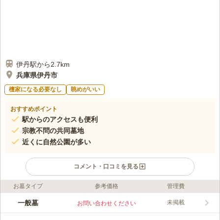
伊丹駅から2.7km
兵庫県伊丹市
檀家になる必要なし
眺めがいい
おすすめポイント
駅からのアクセスも便利
宗教不問の共同墓地
近くに自然公園が多い
コメント・口コミを見る
お墓タイプ
参考価格
管理費
ライフドット編集部のコメント
伊丹市の住宅地にある、古くから地元の方に親しまれてきた墓地
一般墓
未掲載
お問い合わせください
です。 墓地内には手入れされた植木が至る所にあり、穏やかで
過ごしやすい雰囲気を演出してくれています。 区画は均等に配