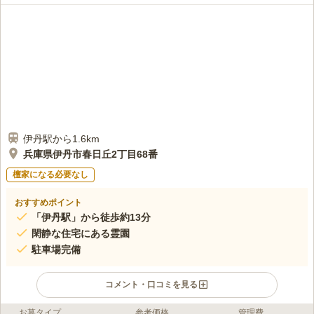
購入するにはいい場所と内容だと思います。こういうお店がもう一軒あれ
ばいいと思います。
口コミの続きを読む
伊丹駅から1.6km
兵庫県伊丹市春日丘2丁目68番
檀家になる必要なし
おすすめポイント
「伊丹駅」から徒歩約13分
閑静な住宅にある霊園
駐車場完備
コメント・口コミを見る
お墓タイプ
参考価格
管理費