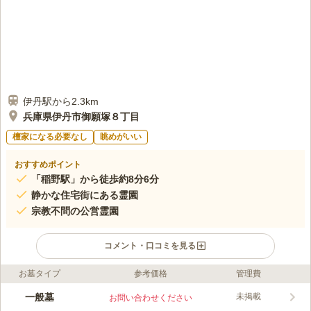
伊丹駅から2.3km
兵庫県伊丹市御願塚８丁目
檀家になる必要なし
眺めがいい
おすすめポイント
「稲野駅」から徒歩約8分6分
静かな住宅街にある霊園
宗教不問の公営霊園
コメント・口コミを見る
お墓タイプ
参考価格
管理費
ライフドット編集部のコメント
伊丹市御願塚の住宅地にある公営霊園です。静かな住居地域にあ
一般墓
未掲載
お問い合わせください
るので、落ち着いた雰囲気の中でお墓参りができます。参道は広