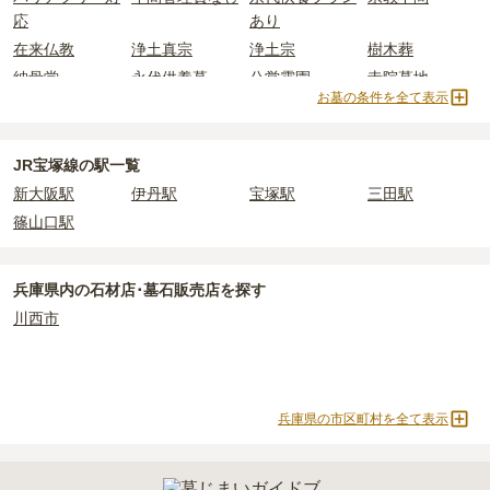
上住んでいるなどが挙げられます。
伊丹駅周辺
で安価なお墓を探したい場合は、
価格の安い順
で並び替
なお、お墓によっては以下の費用が別途かかる場合があります。
応
あり
条件を満たさない場合は、申し込み自体ができないことも多いた
えてお墓を探すのがおすすめです。
・
開眼法要の費用
：お墓を新しく建てた際に行う儀式のための費
在来仏教
浄土真宗
浄土宗
樹木葬
め、事前の確認が重要です。
用。僧侶に渡すお布施がかかります。
契約条件の詳細は、各霊園のページをご確認いただくか、資料請求
納骨堂
永代供養墓
公営霊園
寺院墓地
・
納骨式の費用
：お墓に遺骨を納める儀式のための費用。僧侶に渡
お墓の条件を全て表示
よりお問い合わせください。
すお布施、会食などの費用がかかります。
1人用区画あり
2人用区画あり
3人用区画あり
・
年間管理費
：お墓の管理費。契約後、毎年発生するケースがあり
ます。
JR宝塚線の駅一覧
新大阪駅
伊丹駅
宝塚駅
三田駅
正確な費用は、区画や石材の選び方によって大きく変わるため、見
篠山口駅
積もりを取るまで確定しません。
現地見学では、担当者に「提示金額以外にかかる費用はないか」を
必ず確認することをおすすめします。
兵庫県
内の石材店･墓石販売店を探す
現地への見学が難しい場合は、資料請求でも各霊園の詳しい料金案
川西市
内を取り寄せることができます。
兵庫県の市区町村を全て表示