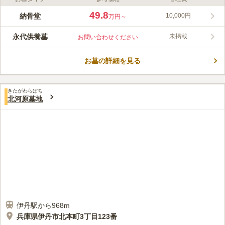
ライフドット編集部のコメント
専正寺は浄土真宗本願寺派の寺院で、開基は奈良時代の行基の弟
49.8
納骨堂
10,000円
万円～
子・正円坊と伝えられています。最寄り駅から徒歩約7分、近く
にはコインパーキングが複数あり、徒歩でも車でも移動しやすい
永代供養墓
未掲載
お問い合わせください
立地です。のうこつぼは全20区画となり、承継者が不在になった
コメントの続きを読む
場合でも合祀墓にて永代にわたり供養されるので、無縁になる心
配がありません。
お墓の詳細を見る
口コミ評価
この霊園はまだ誰からも評価されていません。
きたがわらぼち
北河原墓地
伊丹駅から968m
兵庫県伊丹市北本町3丁目123番