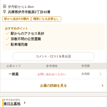
伊丹駅から1.4km
兵庫県伊丹市船原2丁目42番
駅から徒歩5分圏内
檀家になる必要なし
おすすめポイント
駅からのアクセス良好
宗教不問の公営霊園
駐車場完備
コメント・口コミを見る
お墓タイプ
参考価格
管理費
ライフドット編集部のコメント
伊丹市船原にある公営霊園です。住宅街の中にあり気軽にお参り
一般墓
未掲載
お問い合わせください
に行きやすい立地にあります。陽当たり抜群の園内は、やわらか
な太陽の光が墓参者を包み込みます。車の往来がある場所に位置
お墓の詳細を見る
していますが、霊園の中は別世界のように落ち着いた空気感に包
コメントの続きを読む
まれています。穏やかな気持ちで故人との思い出に浸ることがで
きます。宗教不問の一般墓が用意されています。
口コミ評価
かすがおかぼち
2.8
みんなの評価
口コミ
1
件
春日丘墓地
法事の時には利用するのですが、スーパーが近くにあるし、結構
40代
男性