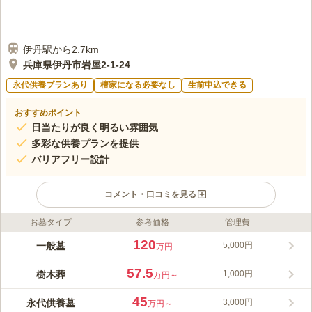
伊丹駅から2.7km
兵庫県伊丹市岩屋2-1-24
永代供養プランあり
檀家になる必要なし
生前申込できる
おすすめポイント
日当たりが良く明るい雰囲気
多彩な供養プランを提供
バリアフリー設計
コメント・口コミを見る
お墓タイプ
参考価格
管理費
ライフドット編集部のコメント
兵庫県伊丹市の猪名川沿いにある寺院墓地。明るく整備された園
120
一般墓
5,000円
万円
内はバリアフリー設計で、駐車場も完備しています。永代供養付
樹木葬『含笑花』は使用期限や人数制限がなく、安心して利用可
57.5
樹木葬
1,000円
万円～
能です。また、期限付き個別納骨型の永代供養墓『白蓮華』もご
コメントの続きを読む
用意。単身者や継承者がいない方にもおすすめです。
45
永代供養墓
3,000円
万円～