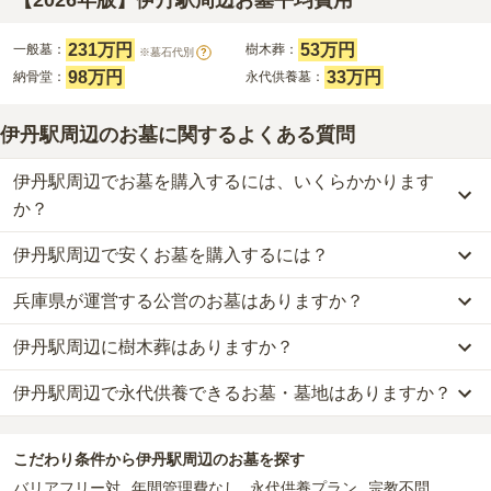
【2026年版】伊丹駅周辺お墓平均費用
231万円
53万円
一般墓：
樹木葬：
※墓石代別
?
98万円
33万円
納骨堂：
永代供養墓：
伊丹駅周辺のお墓に関するよくある質問
伊丹駅周辺でお墓を購入するには、いくらかかります
か？
伊丹駅周辺で安くお墓を購入するには？
伊丹駅周辺
での購入費用の目安は、
一般墓が約377万円、樹木葬が
約53万円、納骨堂が約98万円、永代供養墓が約33万円
です。
兵庫県が運営する公営のお墓はありますか？
伊丹駅周辺
で一番安価な
お墓
は、
伊丹市営 神津墓地
の
永代供養墓
一般墓を建てる場合は、「永代使用料（土地代）」と「墓石代」の
で、
6万円
からお求めいただけます。
2つが主な費用となります。
伊丹駅周辺に樹木葬はありますか？
伊丹駅周辺
には、
兵庫県
が運営する公営の霊園が
10
件あります。
一般的に最も費用を抑えられるのは、他の方のご遺骨と一緒に埋葬
伊丹駅周辺
の一般墓の永代使用料の平均は
231万円
で、墓石代は
兵
伊丹市営 神津墓地
、
一ツ橋墓地
、
春日丘墓地
などが代表的です。
する
「合祀墓（ごうしぼ）」
と呼ばれるタイプです。個別のお墓に
庫県の平均
145.7万円
です。いずれも区画の広さや墓石の大きさ・
伊丹駅周辺で永代供養できるお墓・墓地はありますか？
伊丹駅周辺
には、
3
件の樹木葬があります。
比べて省スペースで管理の手間がかからないため、費用が安く設定
素材によって変わります。
詳しくは、
伊丹駅周辺
の樹木葬の一覧
をご覧ください。
公営霊園は民営の霊園と異なり、契約にあたって応募資格が設けら
されています。
樹木葬・納骨堂・永代供養墓は、基本的に墓石代がかからず、永代
伊丹駅周辺
には、永代供養できるお墓・墓地が
10
件あります。
れているケースがほとんどです。
価格の目安は、1名あたり5万円〜30万円程度です。
使用料のみかかります。
こだわり条件から
伊丹駅周辺
のお墓を探す
詳しくは、
伊丹駅周辺
の永代供養の一覧
をご覧ください。
主な条件として、遺骨がすでにある、該当の市区町村に一定年数以
バリアフリー対
年間管理費なし
永代供養プラン
宗教不問