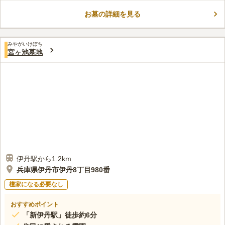
めに設計されているため、ゆったりとした気持ちでお参りができ
お墓の詳細を見る
ます。供養形態としては一般墓が用意されています。公営の共同
コメントの続きを読む
霊園なので墓域の利用には条件がある場合があります。自治体に
問い合わせをしてから足を運ぶと安心です。
口コミ評価
みやがいけぼち
この霊園はまだ誰からも評価されていません。
宮ヶ池墓地
伊丹駅から1.2km
兵庫県伊丹市伊丹8丁目980番
檀家になる必要なし
おすすめポイント
「新伊丹駅」徒歩約6分