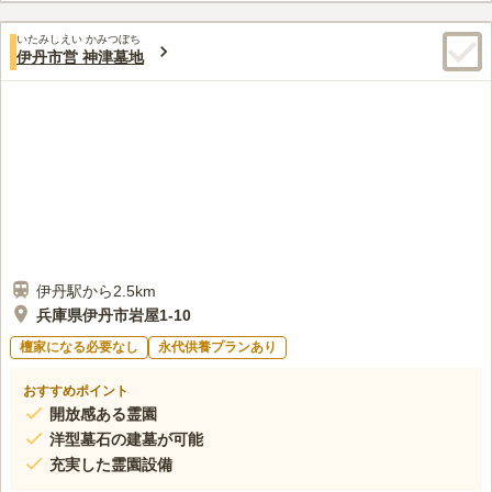
す。車椅子の方やベビーカーでも、安心して訪れることができま
口コミ評価
す。
いたみしえい かみつぼち
3.8
みんなの評価
口コミ
1
件
伊丹市営 神津墓地
最寄り駅の近くにco-opさんがあり、花も売っていて、便利で
50代
女性
す。のどかな住宅街にあり、ゆっくりとストレスなくお参りできます。
口コミの続きを読む
伊丹駅から2.5km
兵庫県伊丹市岩屋1-10
檀家になる必要なし
永代供養プランあり
おすすめポイント
開放感ある霊園
洋型墓石の建墓が可能
充実した霊園設備