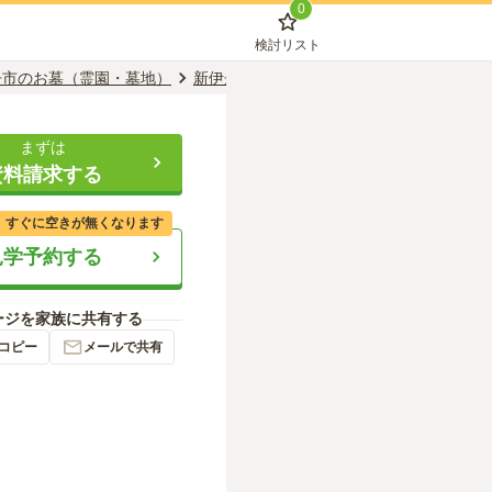
0
検討リスト
丹市のお墓（霊園・墓地）
新伊丹駅のお墓（霊園・墓地）
遍照院霊
まずは
資料請求する
、すぐに空きが無くなります
見学予約する
ージを家族に共有する
コピー
メールで共有