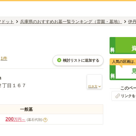
フドット
兵庫県のおすすめお墓一覧ランキング（霊園・墓地）
伊
無料
ミ
1
件
検討リストに追加する
人気の区画は
無料
m
２丁目１６７
行き方
このペ
リンクを
一般墓
200
万円～
(墓石代別)
?