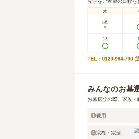
見学をご希望の日程を
木
6
8
/
×
13
TEL：0120-964-790
みんなのお墓
お墓選びの際、家族・
費用
1
宗教・宗派
4