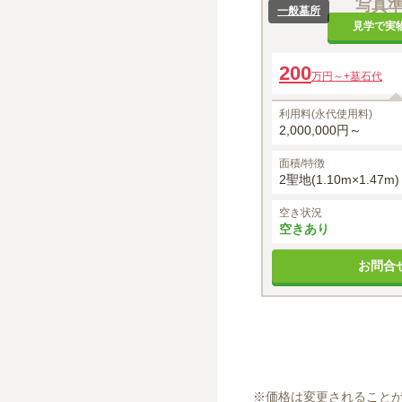
写真
一般墓所
見学で実
200
万円～
+墓石代
利用料(永代使用料)
2,000,000円～
面積/特徴
2聖地(1.10m×1.47m)
空き状況
空きあり
お問合
※
価格は変更されること