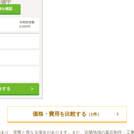
準備中
物を確認
年間管理費
6,000円
せする
価格・費用を比較する
（
1
件）
があり、実際と異なる場合があります。また、近隣地域の墓石制作・工