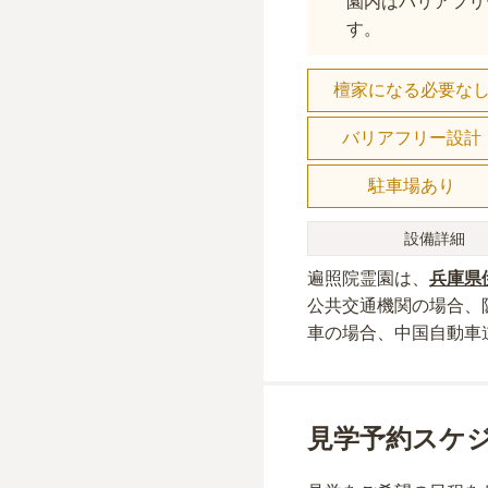
園内はバリアフリ
す。
檀家になる必要な
バリアフリー設計
駐車場あり
設備詳細
遍照院霊園
は、
兵庫県
公共交通機関の場合
、
車の場合
、中国自動車
見学予約スケ