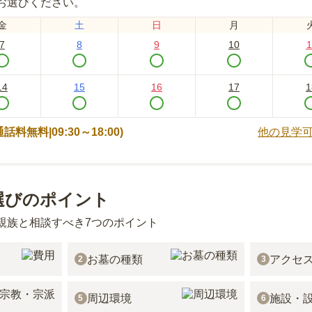
お選びください。
金
土
日
月
7
8
9
10
1
14
15
16
17
1
 (通話料無料|
09:30～18:00
)
他の見学
選びのポイント
親族と相談すべき7つのポイント
お墓の種類
アクセ
2
3
周辺環境
施設・
5
6