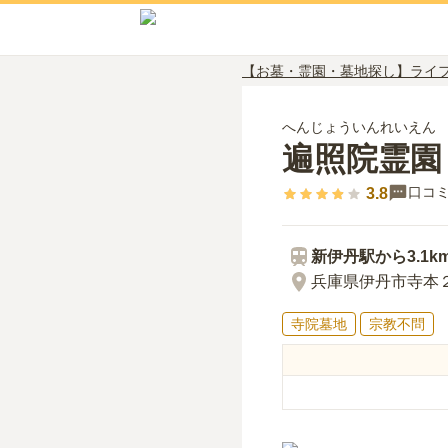
【お墓・霊園・墓地探し】ライ
へんじょういんれいえん
遍照院霊園
口コ
3.8
新伊丹
駅から
3.1k
兵庫県伊丹市寺本
寺院墓地
宗教不問