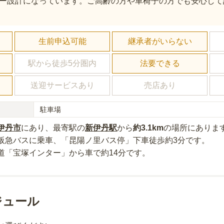
ー設計になっています。ご高齢の方や車椅子の方でも安心して
し
生前申込可能
継承者がいらない
駅から徒歩5分圏内
法要できる
送迎サービスあり
売店あり
駐車場
伊丹市
にあり
、最寄駅の
新伊丹
駅
から
約
3.1km
の場所にあり
ま
阪急バスに乗車、「昆陽ノ里バス停」下車徒歩約3分
です。
道「宝塚インター」から車で約14分
です。
ジュール