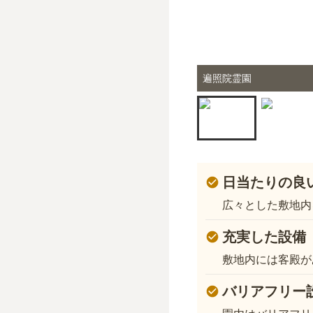
遍照院霊園
日当たりの良
広々とした敷地内
充実した設備
敷地内には客殿が
バリアフリー