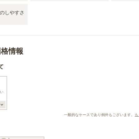
価格情報
て
い
一般的なケースであり例外もございます。
も