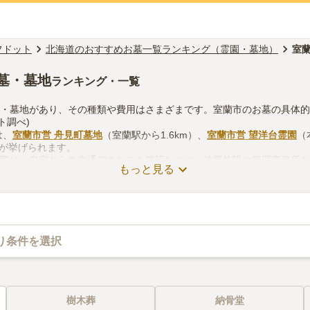
フドット
北海道のおすすめお墓一覧ランキング（霊園・墓地）
室
墓・墓地
ランキング・一覧
園・墓地があり、その種類や費用はさまざまです。室蘭市のお墓の具体
ト調べ)
は、
室蘭市営 舟見町墓地
（室蘭駅から1.6km）、
室蘭市営 望洋台霊園
（
）が挙げられます。
る際は、自宅からの交通アクセスを確認しつつ、法要施設や管理事務所
もっと見る
考慮して選ぶとよいでしょう。資料請求や見学予約が無料でできますの
り条件を選択
樹木葬
納骨堂