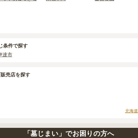
霊園のページをご確認いただくか、資料請求よりお問い合わせ
石材の選び方によって大きく変わるため、見積もりを取るまで
に「提示金額以外にかかる費用はないか」を必ず確認すること
場合は、資料請求でも各霊園の詳しい料金案内を取り寄せるこ
じ条件で探す
伊達市
石販売店を探す
北海道
「墓じまい」でお困りの方へ