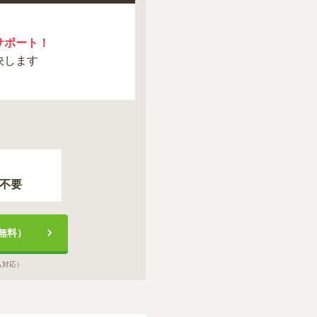
サポート！
決します
不要
無料）
も対応）