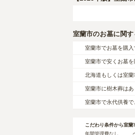
室蘭市のお墓に関す
室蘭市でお墓を購入
室蘭市で安くお墓を
室蘭市
での購入費用の
一般墓を建てる場合は
北海道もしくは室蘭
室蘭市
で一番安価な
お
室蘭市
の一般墓の永代
一般的に最も費用を抑
や墓石の大きさ・素材
室蘭市に樹木葬はあ
室蘭市
には、
北海道も
タイプです。個別のお
室蘭市営 舟見町墓地
、
す。
室蘭市で永代供養で
なお、お墓によっては
室蘭市
には、樹木葬の
価格の目安は、1名あた
・
開眼法要の費用
：お
自然葬をお考えの場合
公営霊園は民営の霊園
・
納骨式の費用
：お墓
室蘭市
には、永代供養
主な条件として、遺骨
室蘭市
で安価なお墓を
す。
こだわり条件から
室蘭
永代供養をお考えの場
条件を満たさない場合
・
年間管理費
：お墓の
年間管理費なし