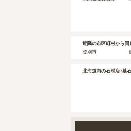
契約条件の詳細は、各
正確な費用は、区画や
現地見学では、担当者
現地への見学が難しい
近隣の市区町村から
同
登別市
北海道
内の石材店･墓