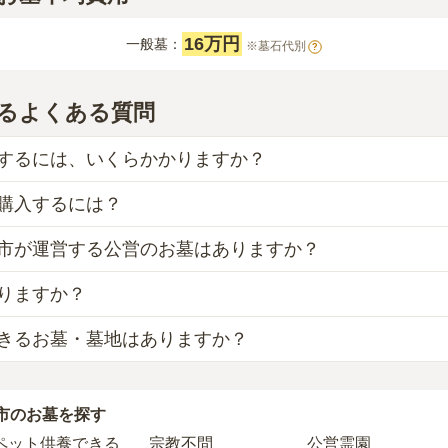
16万円
一般墓：
※墓石代別
?
るよくある質問
するには、いくらかかりますか？
購入するには？
目安は、
一般墓が約191万円
です。
、「永代使用料（土地代）」と「墓石代」の2つが主な費用と
市が運営する公営のお墓はありますか？
墓
は、
室蘭市営 望洋台霊園
の
一般墓
で、
9万円
(墓石代別)
から
使用料の平均は
16万円
で、墓石代は
北海道の平均
175万円
です
えられるのは、他の方のご遺骨と一緒に埋葬する
「合祀墓（ご
によって変わります。
りますか？
しくは室蘭市
が運営する公営の霊園が
4
件あります。
墓に比べて省スペースで管理の手間がかからないため、費用が
室蘭市営 望洋台霊園
、
室蘭市営 元室蘭墓地
などが代表的です
きるお墓・墓地はありますか？
以下の費用が別途かかる場合があります。
掲載がありません。
り5万円〜30万円程度です。
墓を新しく建てた際に行う儀式のための費用。僧侶に渡すお布
は、海洋散骨もご検討ください。
と異なり、契約にあたって応募資格が設けられているケースが
に遺骨を納める儀式のための費用。僧侶に渡すお布施、会食な
の掲載がありません。
がすでにある、該当の市区町村に一定年数以上住んでいるなど
探したい場合は、
価格の安い順
で並び替えてお墓を探すのがお
市
のお墓を探す
合は、海洋散骨もご検討ください。
は、申し込み自体ができないことも多いため、事前の確認が重
管理費。契約後、毎年発生するケースがあります。
ペット供養できる
宗教不問
公営霊園