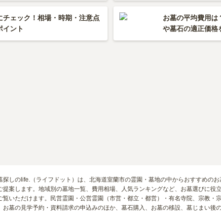
にチェック！相場・時期・注意点
お墓の平均費用は
ポイント
や墓石の適正価格
探しのlife.（ライフドット）は、北海道室蘭市の霊園・墓地の中からおすすめの
ご提案します。地域別の墓地一覧、費用相場、人気ランキングなど、お墓選びに役
ご覧いただけます。民営霊園・公営霊園（市営・都立・都営）・有名寺院、宗教・
。お墓の見学予約・資料請求の申込みのほか、墓石購入、お墓の移設、墓じまい後