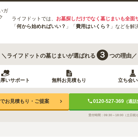
ライフドットでは、
お墓探しだけでなく墓じまいも全面
「
何から始めればいい？
」「
費用はいくら？
」などを解
３
＼ライフドットの墓じまいが選ばれる
つの理由／
手厚いサポート
無料お見積もり
立ち会い
でお見積もり・ご提案
0120-527-369
（通話
受付時間：
09:30～18:00
（土日祝