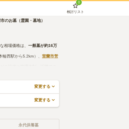
0
検討リスト
蘭市のお墓（霊園・墓地）
的な相場価格は、
一般墓
が約
16万
本輪西駅から5.2km）、
室蘭市営
などの設備や管理体制、近隣での
で、活用してみてください。
変更する
変更する
永代供養墓