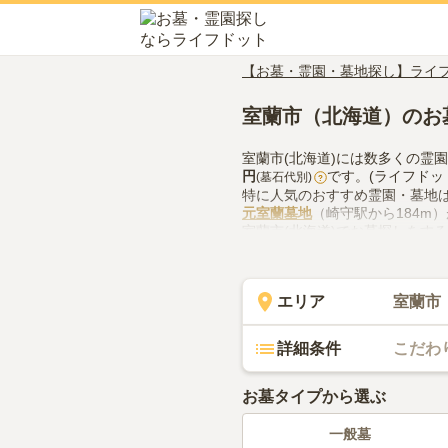
【お墓・霊園・墓地探し】ライ
室蘭市（北海道）のお
室蘭市(北海道)には数多くの霊
円
です。(ライフドッ
(墓石代別)
?
特に人気のおすすめ霊園・墓地
元室蘭墓地
（崎守駅から184m
室蘭市(北海道)でお墓探しをす
供花やお線香の入手方法などを
エリア
室蘭市
詳細条件
こだわ
お墓タイプから選ぶ
一般墓