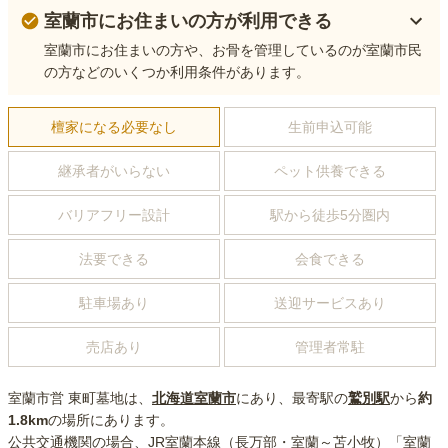
室蘭市にお住まいの方が利用できる
室蘭市にお住まいの方や、お骨を管理しているのが室蘭市民
の方などのいくつか利用条件があります。
檀家になる必要なし
生前申込可能
継承者がいらない
ペット供養できる
バリアフリー設計
駅から徒歩5分圏内
法要できる
会食できる
駐車場あり
送迎サービスあり
売店あり
管理者常駐
室蘭市営 東町墓地
は、
北海道
室蘭市
にあり
、最寄駅の
鷲別
駅
から
約
1.8km
の場所にあり
ます。
公共交通機関の場合
、JR室蘭本線（長万部・室蘭～苫小牧）「室蘭