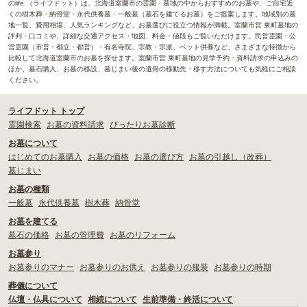
のlife.（ライフドット）は、北海道室蘭市の霊園・墓地の中からおすすめのお墓や、ご自宅近
くの樹木葬・納骨堂・永代供養墓・一般墓（墓石を建てるお墓）をご提案します。地域別の墓
地一覧、費用相場、人気ランキングなど、お墓選びに役立つ情報が満載。室蘭市営 東町墓地の
評判・口コミや、詳細な交通アクセス・地図、料金・値段もご覧いただけます。民営霊園・公
営霊園（市営・都立・都営）・有名寺院、宗教・宗派、ペット供養など、さまざまな特徴から
比較して北海道室蘭市のお墓を探せます。室蘭市営 東町墓地の見学予約・資料請求の申込みの
ほか、墓石購入、お墓の移設、墓じまい後の遺骨の移動先・移す方法についても気軽にご相談
ください。
ライフドット トップ
霊園検索
お墓の資料請求
ぴったりお墓診断
お墓について
はじめてのお墓購入
お墓の価格
お墓の選び方
お墓の引越し（改葬）
墓じまい
お墓の種類
一般墓
永代供養墓
樹木葬
納骨堂
お墓を建てる
墓石の価格
お墓の管理費
お墓のリフォーム
お墓参り
お墓参りのマナー
お墓参りのお供え
お墓参りの服装
お墓参りの時期
葬儀について
仏壇・仏具について
相続について
生前準備・終活について