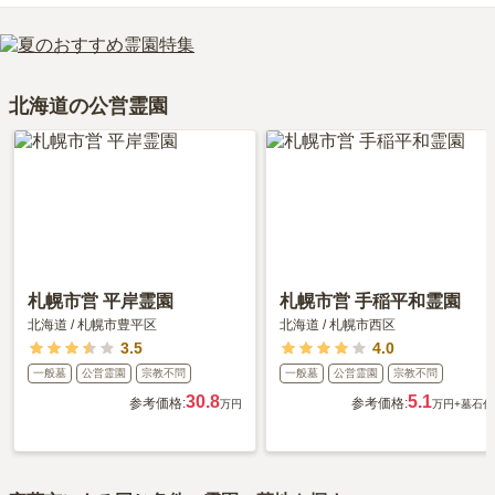
駅」から徒歩約14分・道南バスに乗車、「舟見町バス停」下車徒歩
きる場所を選ぶことです。
室蘭市営 東町墓地の口コミはまだ投稿されておりません。
約4分 300m） ・道南バスに乗車、「室蘭市立病院前バス停」下車
口コミはあくまで一つの目安です。資料請求や現地見学を通して、
徒歩約6分 400m） ・道南バスに乗車、「本町1バス停」下車徒歩約
ご自身の目で雰囲気を確認してみることをおすすめします。
6分 500m）・道南バスに乗車、「市役所前バス停」下車徒歩約6分 
北海道の公営霊園
500m） ・道南バスに乗車、「市役所北バス停」下車徒歩約7分 
500m）です。
車の場合、道央自動車道「札幌南インター」から車で約1時間29分
です。
詳しいルートや地図は、本ページの「地図・交通アクセス」欄をご
確認ください。
札幌市営 平岸霊園
札幌市営 手稲平和霊園
北海道
/
札幌市豊平区
北海道
/
札幌市西区
3.5
4.0
一般墓
公営霊園
宗教不問
一般墓
公営霊園
宗教不問
30.8
5.1
参考価格:
参考価格:
万円
万円
+墓石代