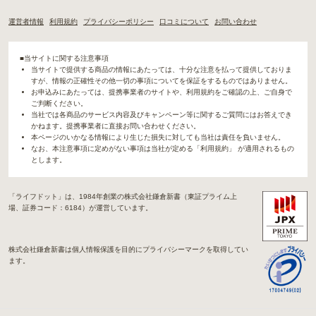
運営者情報
利用規約
プライバシーポリシー
口コミについて
お問い合わせ
■当サイトに関する注意事項
当サイトで提供する商品の情報にあたっては、十分な注意を払って提供しておりま
すが、情報の正確性その他一切の事項についてを保証をするものではありません。
お申込みにあたっては、提携事業者のサイトや、利用規約をご確認の上、ご自身で
ご判断ください。
当社では各商品のサービス内容及びキャンペーン等に関するご質問にはお答えでき
かねます。提携事業者に直接お問い合わせください。
本ページのいかなる情報により生じた損失に対しても当社は責任を負いません。
なお、本注意事項に定めがない事項は当社が定める「利用規約」 が適用されるもの
とします。
「ライフドット」は、1984年創業の株式会社鎌倉新書（東証プライム上
場、証券コード：6184）が運営しています。
株式会社鎌倉新書は個人情報保護を目的にプライバシーマークを取得してい
ます。