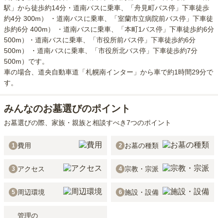
駅」から徒歩約14分・道南バスに乗車、「舟見町バス停」下車徒歩
約4分 300m） ・道南バスに乗車、「室蘭市立病院前バス停」下車徒
歩約6分 400m） ・道南バスに乗車、「本町1バス停」下車徒歩約6分
500m）・道南バスに乗車、「市役所前バス停」下車徒歩約6分
500m） ・道南バスに乗車、「市役所北バス停」下車徒歩約7分
500m）
です。
車の場合
、道央自動車道「札幌南インター」から車で約1時間29分
で
す。
みんなのお墓選びのポイント
お墓選びの際、家族・親族と相談すべき7つのポイント
費用
お墓の種類
1
2
アクセス
宗教・宗派
3
4
周辺環境
施設・設備
5
6
管理の