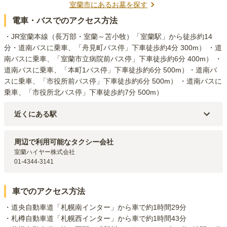
室蘭市
にあるお墓を探す
電車・バスでのアクセス方法
・JR室蘭本線（長万部・室蘭～苫小牧）「室蘭駅」から徒歩約14
分・道南バスに乗車、「舟見町バス停」下車徒歩約4分 300m） ・道
南バスに乗車、「室蘭市立病院前バス停」下車徒歩約6分 400m） ・
道南バスに乗車、「本町1バス停」下車徒歩約6分 500m）・道南バ
スに乗車、「市役所前バス停」下車徒歩約6分 500m） ・道南バスに
乗車、「市役所北バス停」下車徒歩約7分 500m）
近くにある駅
JR室蘭本線(長万部・室蘭～苫小牧)
鷲別
駅（
1.8km
）
JR室蘭本線(長万部・室蘭～苫小牧)
東室蘭
駅（
2km
）
周辺で利用可能なタクシー会社
室蘭ハイヤー株式会社

01-4344-3141
車でのアクセス方法
・道央自動車道「札幌南インター」から車で約1時間29分

・札樽自動車道「札幌西インター」から車で約1時間43分
