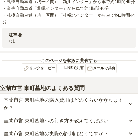
・札樽自動車道（均一区間）「新川インター」から車で約1時間49分

・道央自動車道「札幌インター」から車で約1時間40分

・札樽自動車道（均一区間）「札幌北インター」から車で約1時間44
分
駐車場
なし
このページを家族に共有する
LINEで共有
リンクをコピー
メールで共有
室蘭市営 東町墓地
のよくある質問
室蘭市営 東町墓地の購入費用はどのくらいかかります
か？
室蘭市営 東町墓地への行き方を教えてください。
室蘭市営 東町墓地の現在の販売価格については現在調査中です。
お墓は、価格が高いものがよい、安いものが悪い、という訳ではあ
室蘭市営 東町墓地の実際の評判はどうですか？
公共交通機関の場合、JR室蘭本線（長万部・室蘭～苫小牧）「室蘭
りません。大切なのは、ご家族が心から納得し、安心してお参りで