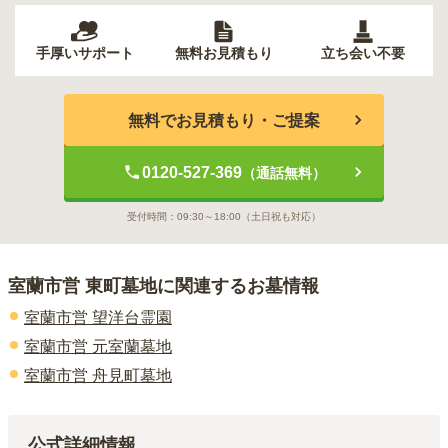
手厚いサポート
無料お見積もり
立ち会い不要
無料でお見積もり・ご提案
0120-527-369
（通話無料）
受付時間：
09:30～18:00
（土日祝も対応）
室蘭市営 東町墓地
に関連するお墓情報
室蘭市営 望洋台霊園
室蘭市営 元室蘭墓地
室蘭市営 舟見町墓地
公式詳細情報