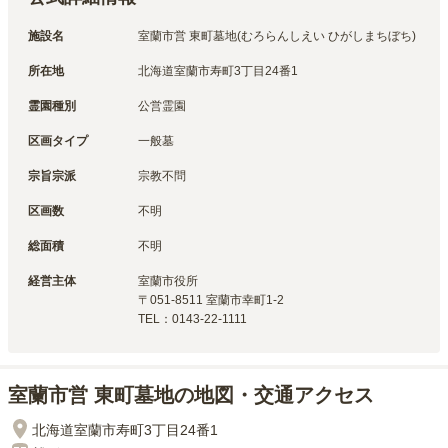
施設名
室蘭市営 東町墓地(むろらんしえい ひがしまちぼち)
所在地
北海道室蘭市寿町3丁目24番1
霊園種別
公営霊園
区画タイプ
一般墓
宗旨宗派
宗教不問
区画数
不明
総面積
不明
経営主体
室蘭市
役所
〒
051-8511
室蘭市幸町1-2
TEL：
0143-22-1111
室蘭市営 東町墓地の地図・交通アクセス
北海道室蘭市寿町3丁目24番1