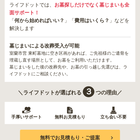
ライフドットでは、
お墓探しだけでなく墓じまいも全
面サポート！
「
何から始めればいい？
」「
費用はいくら？
」などを
解決します
墓じまいによる改葬受入が可能
室蘭市営 東町墓地
に空き区画があれば、ご先祖様のご遺骨を
埋蔵し直す場所として、お墓をご利用いただけます。
墓じまいをした後の改葬先や、お墓の引っ越し先選びは、ラ
イフドットにご相談ください。
３
＼ライフドットが選ばれる
つの理由／
手厚いサポート
無料お見積もり
立ち会い不要
無料でお見積もり・ご提案