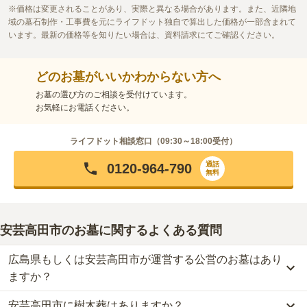
価格は変更されることがあり、実際と異なる場合があります。また、近隣地
域の墓石制作・工事費を元にライフドット独自で算出した価格が一部含まれて
います。最新の価格等を知りたい場合は、資料請求にてご確認ください。
どのお墓がいいかわからない方へ
お墓の選び方のご相談を受付けています。
お気軽にお電話ください。
ライフドット相談窓口（
09:30～18:00
受付）
通話
0120-964-790
無料
安芸高田市のお墓に関するよくある質問
広島県もしくは安芸高田市が運営する公営のお墓はあり
ますか？
安芸高田市に樹木葬はありますか？
安芸高田市
には、
広島県もしくは安芸高田市
が運営する公営の霊園