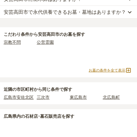
が
13
件あります。
安芸高田市で永代供養できるお墓・墓地はありますか？
安芸高田市
には、樹木葬の掲載がありません。
安芸高田市営太郎丸共同墓地
、
安芸高田市営中束共同墓地
、
安芸高
自然葬をお考えの場合は、海洋散骨もご検討ください。
田市営土師共同墓地
などが代表的です。
安芸高田市
には、永代供養の掲載がありません。
永代供養をお考えの場合は、海洋散骨もご検討ください。
公営霊園は民営の霊園と異なり、契約にあたって応募資格が設けら
こだわり条件から
安芸高田市
のお墓を探す
れているケースがほとんどです。
宗教不問
公営霊園
主な条件として、遺骨がすでにある、該当の市区町村に一定年数以
上住んでいるなどが挙げられます。
条件を満たさない場合は、申し込み自体ができないことも多いた
め、事前の確認が重要です。
お墓の条件を全て表示
契約条件の詳細は、各霊園のページをご確認いただくか、資料請求
よりお問い合わせください。
近隣の市区町村から
同じ条件で探す
広島市安佐北区
三次市
東広島市
北広島町
広島県
内の石材店･墓石販売店を探す