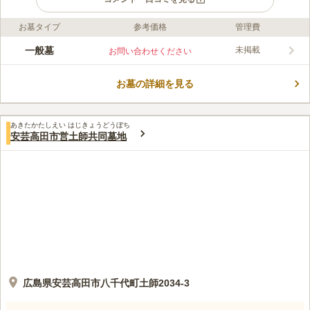
お墓タイプ
参考価格
管理費
口コミ評価
この霊園はまだ誰からも評価されていません。
一般墓
未掲載
お問い合わせください
お墓の詳細を見る
あきたかたしえい はじきょうどうぼち
安芸高田市営土師共同墓地
広島県安芸高田市八千代町土師2034-3