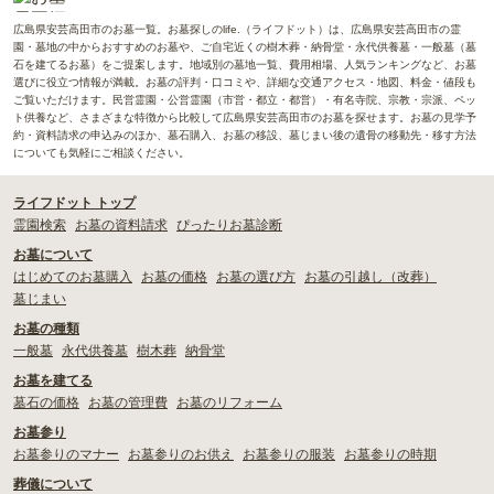
広島県安芸高田市のお墓一覧。お墓探しのlife.（ライフドット）は、広島県安芸高田市の霊
園・墓地の中からおすすめのお墓や、ご自宅近くの樹木葬・納骨堂・永代供養墓・一般墓（墓
石を建てるお墓）をご提案します。地域別の墓地一覧、費用相場、人気ランキングなど、お墓
選びに役立つ情報が満載。お墓の評判・口コミや、詳細な交通アクセス・地図、料金・値段も
ご覧いただけます。民営霊園・公営霊園（市営・都立・都営）・有名寺院、宗教・宗派、ペッ
ト供養など、さまざまな特徴から比較して広島県安芸高田市のお墓を探せます。お墓の見学予
約・資料請求の申込みのほか、墓石購入、お墓の移設、墓じまい後の遺骨の移動先・移す方法
についても気軽にご相談ください。
ライフドット トップ
霊園検索
お墓の資料請求
ぴったりお墓診断
お墓について
はじめてのお墓購入
お墓の価格
お墓の選び方
お墓の引越し（改葬）
墓じまい
お墓の種類
一般墓
永代供養墓
樹木葬
納骨堂
お墓を建てる
墓石の価格
お墓の管理費
お墓のリフォーム
お墓参り
お墓参りのマナー
お墓参りのお供え
お墓参りの服装
お墓参りの時期
葬儀について