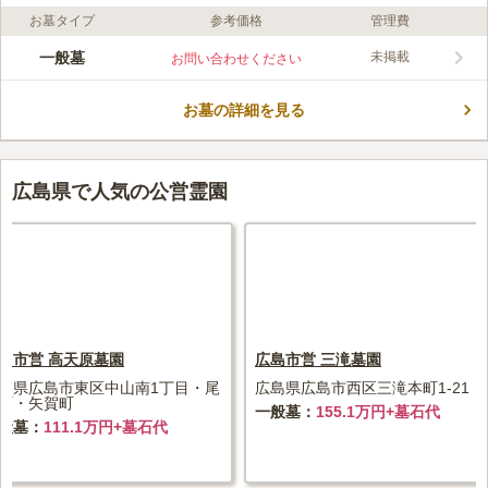
お墓タイプ
参考価格
管理費
口コミ評価
この霊園はまだ誰からも評価されていません。
一般墓
未掲載
お問い合わせください
お墓の詳細を見る
広島県で人気の公営霊園
島市営 高天原墓園
広島市営 三滝墓園
島県広島市東区中山南1丁目・尾
広島県広島市西区三滝本町1-21
町・矢賀町
一般墓
155.1万円+墓石代
般墓
111.1万円+墓石代