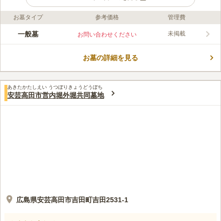
お墓タイプ
参考価格
管理費
口コミ評価
この霊園はまだ誰からも評価されていません。
一般墓
未掲載
お問い合わせください
お墓の詳細を見る
あきたかたしえい うつぼりきょうどうぼち
安芸高田市営内堀外堀共同墓地
広島県安芸高田市吉田町吉田2531-1