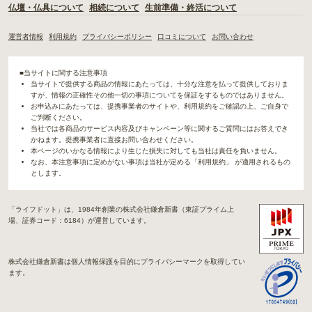
仏壇・仏具について
相続について
生前準備・終活について
運営者情報
利用規約
プライバシーポリシー
口コミについて
お問い合わせ
■当サイトに関する注意事項
当サイトで提供する商品の情報にあたっては、十分な注意を払って提供しておりま
すが、情報の正確性その他一切の事項についてを保証をするものではありません。
お申込みにあたっては、提携事業者のサイトや、利用規約をご確認の上、ご自身で
ご判断ください。
当社では各商品のサービス内容及びキャンペーン等に関するご質問にはお答えでき
かねます。提携事業者に直接お問い合わせください。
本ページのいかなる情報により生じた損失に対しても当社は責任を負いません。
なお、本注意事項に定めがない事項は当社が定める「利用規約」 が適用されるもの
とします。
「ライフドット」は、1984年創業の株式会社鎌倉新書（東証プライム上
場、証券コード：6184）が運営しています。
株式会社鎌倉新書は個人情報保護を目的にプライバシーマークを取得してい
ます。