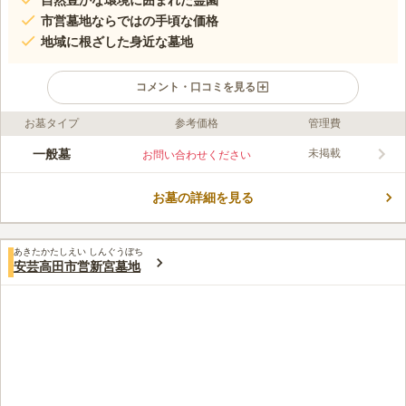
自然豊かな環境に囲まれた霊園
市営墓地ならではの手頃な価格
地域に根ざした身近な墓地
コメント・口コミを見る
お墓タイプ
参考価格
管理費
口コミ評価
この霊園はまだ誰からも評価されていません。
一般墓
未掲載
お問い合わせください
お墓の詳細を見る
あきたかたしえい しんぐうぼち
安芸高田市営新宮墓地