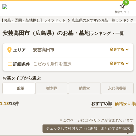
0
検討リスト
【お墓・霊園・墓地探し】ライフドット
広島県のおすすめお墓一覧ランキング
安芸高田市（広島県）のお墓・墓地
ランキング・一覧
変更する
安芸高田市
エリア
変更する
こだわり条件を選択
詳細条件
お墓タイプから選ぶ
一般墓
樹木葬
納骨堂
永代供養墓
1
-
13
/
13
件
おすすめ順
価格安い順
※このページにはPRリンクが含まれています
チェックして検討リストに追加・まとめて資料請求