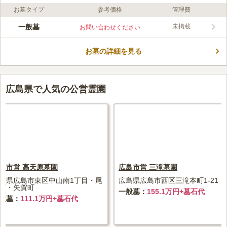
お墓タイプ
参考価格
管理費
口コミ評価
この霊園はまだ誰からも評価されていません。
一般墓
未掲載
お問い合わせください
お墓の詳細を見る
広島県で人気の公営霊園
島市営 高天原墓園
広島市営 三滝墓園
島県広島市東区中山南1丁目・尾
広島県広島市西区三滝本町1-21
町・矢賀町
一般墓
155.1万円+墓石代
般墓
111.1万円+墓石代