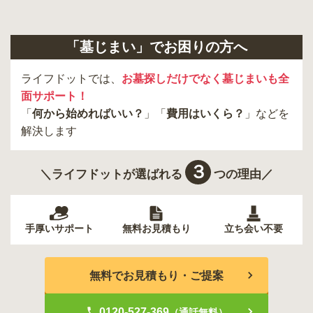
「墓じまい」でお困りの方へ
ライフドットでは、
お墓探しだけでなく墓じまいも全
面サポート！
「
何から始めればいい？
」「
費用はいくら？
」などを
解決します
３
＼ライフドットが選ばれる
つの理由／
手厚いサポート
無料お見積もり
立ち会い不要
無料でお見積もり・ご提案
0120-527-369
（通話無料）