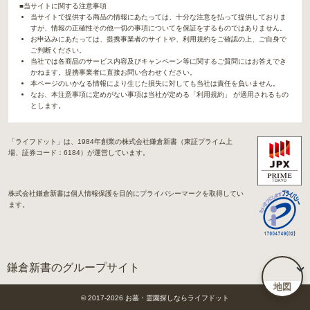
■当サイトに関する注意事項
当サイトで提供する商品の情報にあたっては、十分な注意を払って提供しておりま
すが、情報の正確性その他一切の事項についてを保証をするものではありません。
お申込みにあたっては、提携事業者のサイトや、利用規約をご確認の上、ご自身で
ご判断ください。
当社では各商品のサービス内容及びキャンペーン等に関するご質問にはお答えでき
かねます。提携事業者に直接お問い合わせください。
本ページのいかなる情報により生じた損失に対しても当社は責任を負いません。
なお、本注意事項に定めがない事項は当社が定める「利用規約」 が適用されるもの
とします。
「ライフドット」は、1984年創業の株式会社鎌倉新書（東証プライム上
場、証券コード：6184）が運営しています。
株式会社鎌倉新書は個人情報保護を目的にプライバシーマークを取得してい
ます。
鎌倉新書のグループサイト
地図
「Life.（ライフドット）」関連サイト
© 2017-
2026
お墓・霊園探しならライフドット