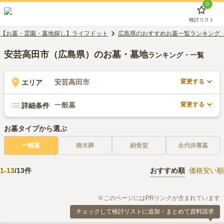
0
検討リスト
【お墓・霊園・墓地探し】ライフドット
広島県のおすすめお墓一覧ランキング
安芸高田市（広島県）のお墓・墓地
ランキング・一覧
変更する
安芸高田市
エリア
変更する
一般墓
詳細条件
お墓タイプから選ぶ
一般墓
樹木葬
納骨堂
永代供養墓
1
-
13
/
13
件
おすすめ順
価格安い順
※このページにはPRリンクが含まれています
チェックして検討リストに追加・まとめて資料請求