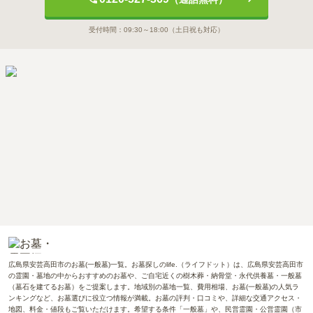
受付時間：
09:30～18:00
（土日祝も対応）
広島県安芸高田市のお墓(一般墓)一覧。お墓探しのlife.（ライフドット）は、広島県安芸高田市
の霊園・墓地の中からおすすめのお墓や、ご自宅近くの樹木葬・納骨堂・永代供養墓・一般墓
（墓石を建てるお墓）をご提案します。地域別の墓地一覧、費用相場、お墓(一般墓)の人気ラ
ンキングなど、お墓選びに役立つ情報が満載。お墓の評判・口コミや、詳細な交通アクセス・
地図、料金・値段もご覧いただけます。希望する条件「一般墓」や、民営霊園・公営霊園（市