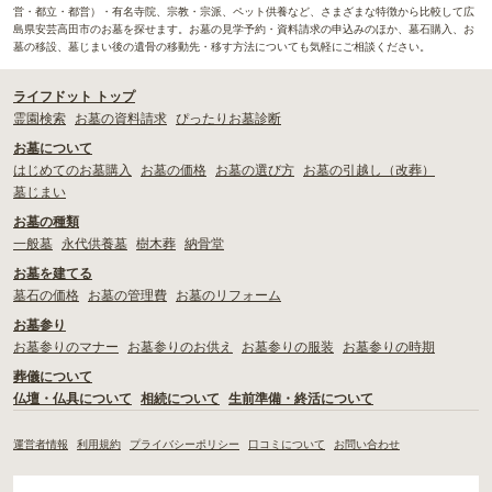
営・都立・都営）・有名寺院、宗教・宗派、ペット供養など、さまざまな特徴から比較して広
島県安芸高田市のお墓を探せます。お墓の見学予約・資料請求の申込みのほか、墓石購入、お
墓の移設、墓じまい後の遺骨の移動先・移す方法についても気軽にご相談ください。
ライフドット トップ
霊園検索
お墓の資料請求
ぴったりお墓診断
お墓について
はじめてのお墓購入
お墓の価格
お墓の選び方
お墓の引越し（改葬）
墓じまい
お墓の種類
一般墓
永代供養墓
樹木葬
納骨堂
お墓を建てる
墓石の価格
お墓の管理費
お墓のリフォーム
お墓参り
お墓参りのマナー
お墓参りのお供え
お墓参りの服装
お墓参りの時期
葬儀について
仏壇・仏具について
相続について
生前準備・終活について
運営者情報
利用規約
プライバシーポリシー
口コミについて
お問い合わせ