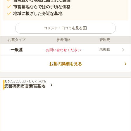
自然豊かな環境に囲まれた霊園
市営墓地ならではの手頃な価格
地域に根ざした身近な墓地
コメント・口コミを見る
お墓タイプ
参考価格
管理費
口コミ評価
この霊園はまだ誰からも評価されていません。
一般墓
未掲載
お問い合わせください
お墓の詳細を見る
あきたかたしえい しんぐうぼち
安芸高田市営新宮墓地