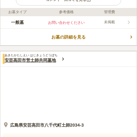
お墓タイプ
参考価格
管理費
口コミ評価
この霊園はまだ誰からも評価されていません。
一般墓
未掲載
お問い合わせください
お墓の詳細を見る
あきたかたしえい はじきょうどうぼち
安芸高田市営土師共同墓地
広島県安芸高田市八千代町土師2034-3