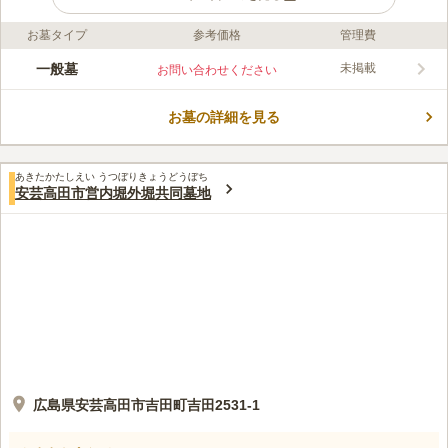
お墓タイプ
参考価格
管理費
口コミ評価
この霊園はまだ誰からも評価されていません。
一般墓
未掲載
お問い合わせください
お墓の詳細を見る
あきたかたしえい うつぼりきょうどうぼち
安芸高田市営内堀外堀共同墓地
広島県安芸高田市吉田町吉田2531-1