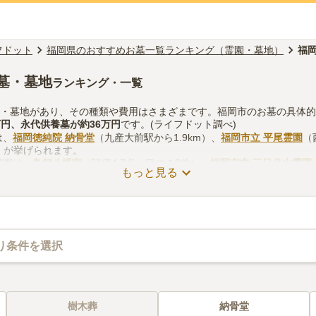
フドット
福岡県のおすすめお墓一覧ランキング（霊園・墓地）
福
墓・墓地
ランキング・一覧
園・墓地があり、その種類や費用はさまざまです。福岡市のお墓の具体
万円
、
永代供養墓
が約
36万円
です。(ライフドット調べ)
は、
福岡徳純院 納骨堂
（九産大前駅から1.9km）、
福岡市立 平尾霊園
（
m）が挙げられます。
霊園は、
鳥飼八幡宮
（評価4.7点・口コミ3件）、
福岡市立 三日月山霊園
もっと見る
コミ4件）があります。
る際は、自宅からの交通アクセスを確認しつつ、法要施設や管理事務所
考慮して選ぶとよいでしょう。資料請求や見学予約が無料でできますの
り条件を選択
樹木葬
納骨堂