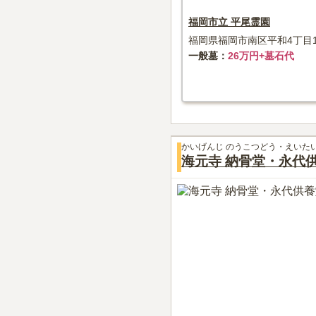
福岡市立 平尾霊園
福岡県福岡市南区平和4丁目
一般墓
26万円+墓石代
かいげんじ のうこつどう・えいた
海元寺 納骨堂・永代