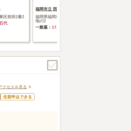
園
福岡市立 西部霊園
遠賀町営 
東区前田2番2
福岡県福岡市西区大字羽根戸733番
福岡県遠賀
地の2
1714-1
墓石代
一般墓
17.2万円+墓石代
一般墓
2
納骨堂
価
アクセスを見る
生前申込できる