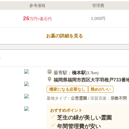
参考価格
管理費
ライフドット編集部のコメント
鴻巣山の山すそに位置する緑地帯に
26
1,000円
万円
+墓石代
開園で年中無休です。墓域には、4
ます。福岡市営なので、「福岡市
「福岡市内の墓地または納骨堂か
お墓の詳細を見る
建墓可能です。宗教不問で利用で
い地元の方におすすめです。
口コミ評価
3.5
みんなの評価
口コミ
4
のどかで小高い丘にあり、比較的
70代
男性
分が死んだ後はいったいどうなるのか心配
最寄駅：
橋本
駅
(
3.7km
)
福岡県福岡市西区大字羽根戸733番
檀家になる必要なし
眺めがいい
墓地タイプ：
公営霊園
/ 宗旨宗派：
宗教不問
おすすめポイント
芝生の緑が美しい霊園
年間管理費が安い