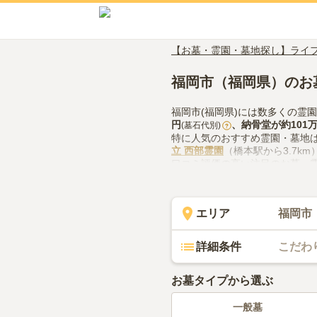
【お墓・霊園・墓地探し】ライ
福岡市（福岡県）のお
福岡市(福岡県)には数多くの霊
円
、
納骨堂
が約
101
(墓石代別)
?
特に人気のおすすめ霊園・墓地
立 西部霊園
（橋本駅から3.7k
口コミ評価の高い注目のお墓・
市立 平尾霊園
（評価3.5点・口
福岡市(福岡県)でお墓探しをす
供花やお線香の入手方法などを
エリア
福岡市
詳細条件
こだわ
お墓タイプから選ぶ
一般墓