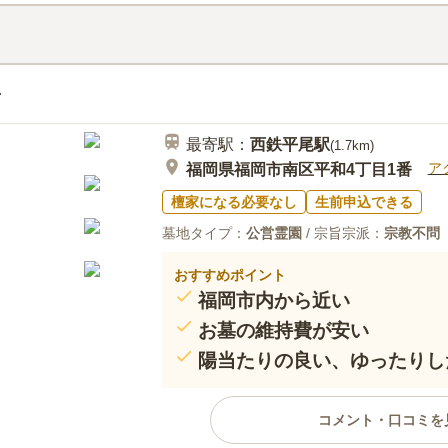
を集めています。 広々とした敷
口コミ評価
どがあり、歴史の長さを感じられ
4.7
みんなの評価
口コミ
3
納骨堂）は、車イスの方や足腰の
鳥飼八幡宮さんの地下鉄の最寄り
40代
女性
能なバリアフリー設計となってお
が、どちらからもアクセスしやすく、どち
性も兼ねそろえています。1人か
パーがありますのでお供物等購入しやすい環
き、納める骨壺の数により価格が
すぐ近くにコンビニもありますので、故人
最寄駅：
西鉄平尾
駅
(
1.7km
)
物・飲み物等の場合、納骨堂の近所での購入
ア
福岡県福岡市南区平和4丁目1番
前に新しく建て替えられた本殿や、新しく
ほどの美しさで、納骨堂はまるで美術館の
檀家になる必要なし
生前申込できる
した！ 故人に喜んでもらえそうな美しい空
墓地タイプ：
公営霊園
/ 宗旨宗派：
宗教不問
感じられるセキュリティ、いつでも故人に
い環境、言うことなしの立地と空間で、他
おすすめポイント
なれませんでした！ 週末家族でお参りした
福岡市内から近い
やマークイズももちに向かえば飲食店が沢
と思います！
お墓の維持費が安い
陽当たりの良い、ゆったりし
コメント・口コミを