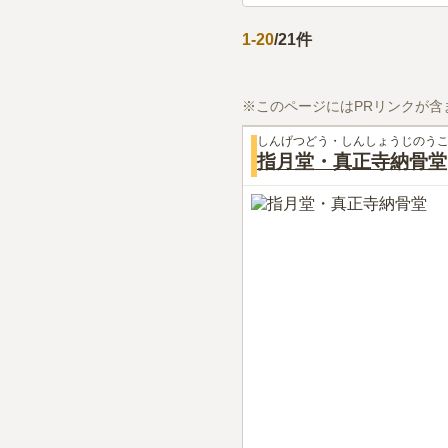
1
-
20
/
21
件
※このページにはPRリンクが含
しんげつどう・しんしょうじのう
指月堂・真正寺納骨堂