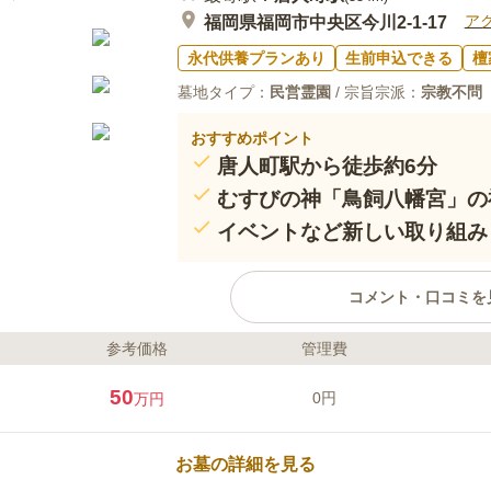
ア
福岡県福岡市中央区今川2-1-17
永代供養プランあり
生前申込できる
檀
墓地タイプ：
民営霊園
/ 宗旨宗派：
宗教不問
おすすめポイント
唐人町駅から徒歩約6分
むすびの神「鳥飼八幡宮」の
イベントなど新しい取り組み
コメント・口コミを
参考価格
管理費
ライフドット編集部のコメント
鳥飼八幡宮は神功皇后とのご縁も伝
50
0円
万円
歴史ある古社です。江戸時代以降
黒田長政公によって本殿が現在の
として、皆様に長きにわたり支え
お墓の詳細を見る
の神、願い事成就の神として有名