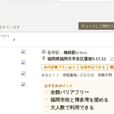
チェックして検討リ
まれています
こつどう
最寄駅：
梅林
駅
(
4.8km
)
ア
福岡県福岡市早良区重留5-17-11
永代供養プランあり
生前申込できる
檀
墓地タイプ：
寺院墓地
/ 宗旨宗派：
宗教不問
おすすめポイント
全館バリアフリー
福岡市街と博多湾を望める
大人数で利用できる