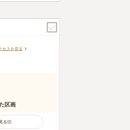
地内には多くの神社やご神木な
ます。祖霊殿 納骨壇（神道式
件
悪い方でも負担なく出入り可
駅は西新・唐人町となります
ります。耐震性及びデザイン
らの駅周辺にも商店街やスー
ら家族代々まで幅広く使用で
境です。 鳥海八幡宮さんの
異なります。
の生前好きだったものが食べ
もある程度可能です。 数年
クセスを見る
建設された納骨堂は息をのむ
ような空間でとても感動しま
間と、しっかりとした配慮が
会いに行けるアクセスしやす
の納骨堂の見学をする気には
後に食事をしたい場合は西新
山ありますのでとても便利だ
口コミの続きを読む
た区画
見る