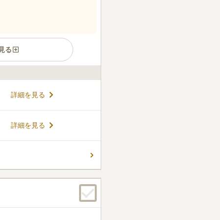
見る
室町時代から600年以上の歴
詳細を見る
鉄箱崎線「呉服町駅」から徒
環境が魅力です。宗教不問、継
安心して利用できます。永代
コメントの続きを読む
詳細を見る
の承継に不安がある方におす
ん。