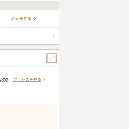
広がる霊園です。昭和30年
詳細を見る
,000以上もの区画が並んでい
内に住所または本籍がある」
ら改葬を予定している」方が
コメントの続きを読む
きるので、信仰を大切にした
件
に都心から近い、だけども自
でもある。
口コミの続きを読む
アクセスを見る
地の2