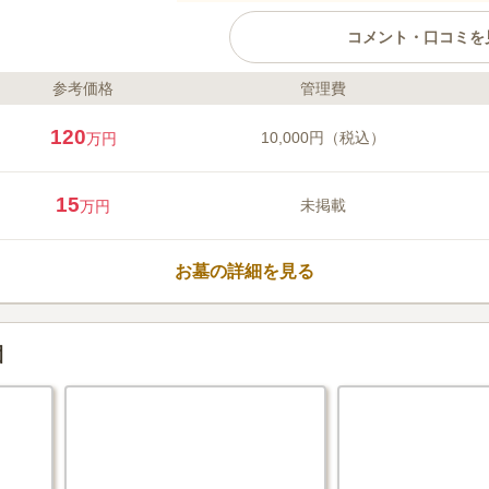
コメント・口コミを
参考価格
管理費
ライフドット編集部のコメント
福岡市中心部からも程近い、自然
120
10,000円（税込）
万円
す。屋外の光をいっぱいに取り込
るで美術館のようにスタイリッシ
ら延びる桜並木が、華やかさを演
15
未掲載
万円
り、全て10人以上での利用が可能
は1人から利用できます。広々と
口コミ評価
間が流れ、心行くまで故人と対話
この霊園はまだ誰からも評価されていませ
お墓の詳細を見る
園