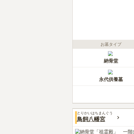
お墓タイプ
納骨堂
永代供養墓
とりかいはちまんぐう
鳥飼八幡宮