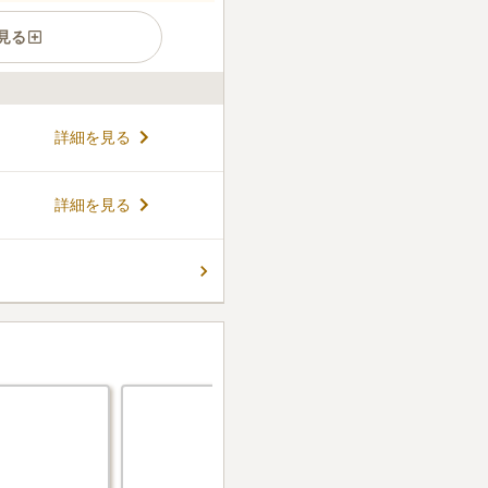
見る
と共生するモダンな納骨堂で
詳細を見る
む設計の建物は、明るく、ま
ュです。春にはお寺の境内か
出します。納骨壇は3種類あ
コメントの続きを読む
詳細を見る
です。合同墓もあり、こちら
した空間にはゆったりとした時
できます。
ん。