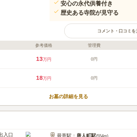
安心の永代供養付き
歴史ある寺院が見守る
コメント・口コミを
参考価格
管理費
ライフドット編集部のコメント
福岡市博多区に位置する海元寺は、
13
0円
万円
史を持つ浄土宗のお寺です。地下
歩約5分の好立地にあり、静かな
承者不要で、後継者がいない方も
18
0円
万円
にわたりお寺が供養を行い、お墓
すめです。
口コミ評価
この霊園はまだ誰からも評価されていませ
お墓の詳細を見る
最寄駅：
唐人町
駅
(
554m
)