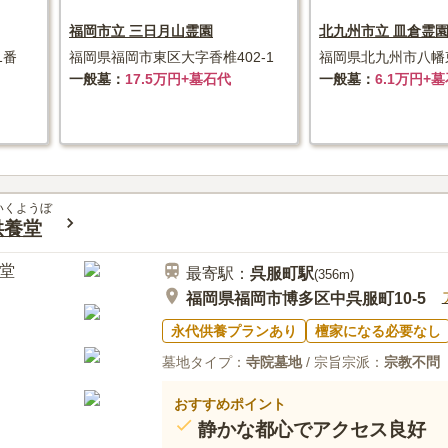
福岡市立 三日月山霊園
北九州市立 皿倉霊
1番
福岡県福岡市東区大字香椎402-1
福岡県北九州市八幡
一般墓
17.5万円+墓石代
一般墓
6.1万円+
いくようぼ
供養堂
最寄駅：
呉服町
駅
(
356m
)
福岡県福岡市博多区中呉服町10-5
永代供養プランあり
檀家になる必要なし
墓地タイプ：
寺院墓地
/ 宗旨宗派：
宗教不問
おすすめポイント
静かな都心でアクセス良好