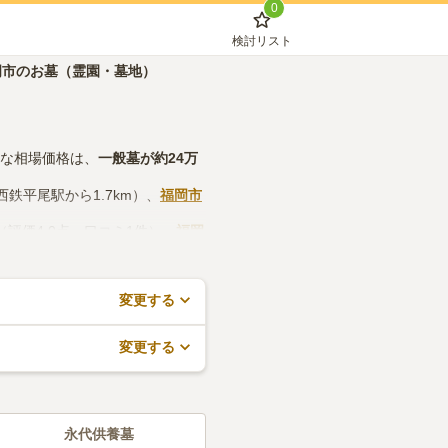
0
検討リスト
岡市のお墓（霊園・墓地）
的な相場価格は、
一般墓
が約
24万
西鉄平尾駅から1.7km）、
福岡市
（評価4.0点・口コミ1件）、
福岡
などの設備や管理体制、近隣での
で、活用してみてください。
変更する
変更する
永代供養墓