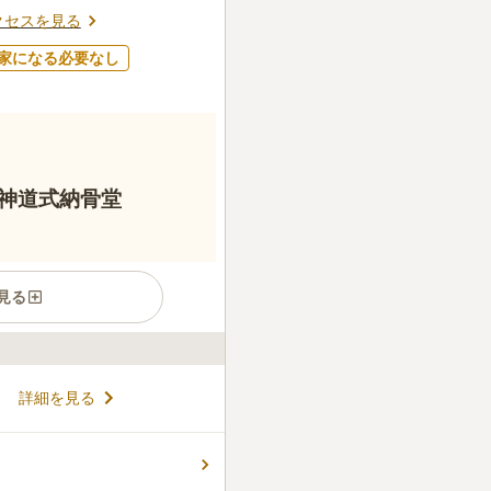
クセスを見る
家になる必要なし
神道式納骨堂
見る
えられる神社で、1800年の
詳細を見る
は、福岡藩の初代藩主である
地に遷され、黒田家の氏神様
られ今日に至ります。縁結び
コメントの続きを読む
で、地元のみならず広く信仰