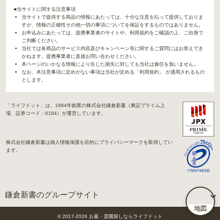
■当サイトに関する注意事項
当サイトで提供する商品の情報にあたっては、十分な注意を払って提供しておりま
すが、情報の正確性その他一切の事項についてを保証をするものではありません。
お申込みにあたっては、提携事業者のサイトや、利用規約をご確認の上、ご自身で
ご判断ください。
当社では各商品のサービス内容及びキャンペーン等に関するご質問にはお答えでき
かねます。提携事業者に直接お問い合わせください。
本ページのいかなる情報により生じた損失に対しても当社は責任を負いません。
なお、本注意事項に定めがない事項は当社が定める「利用規約」 が適用されるもの
とします。
「ライフドット」は、1984年創業の株式会社鎌倉新書（東証プライム上
場、証券コード：6184）が運営しています。
株式会社鎌倉新書は個人情報保護を目的にプライバシーマークを取得してい
ます。
鎌倉新書のグループサイト
地図
「Life.（ライフドット）」関連サイト
© 2017-
2026
お墓・霊園探しならライフドット