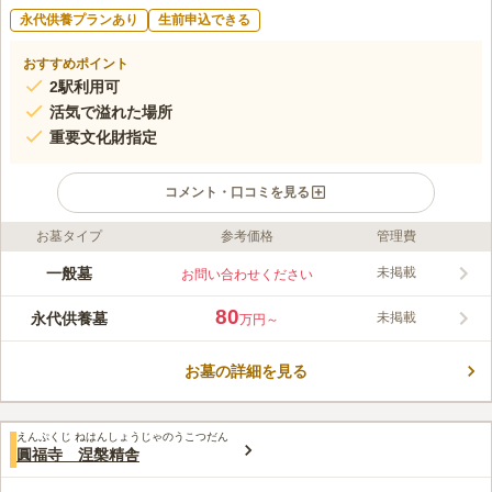
永代供養プランあり
生前申込できる
おすすめポイント
2駅利用可
活気で溢れた場所
重要文化財指定
コメント・口コミを見る
お墓タイプ
参考価格
管理費
ライフドット編集部のコメント
活気ある住宅街にある、閑静な真言宗の寺院です。陽射しは良好
一般墓
未掲載
お問い合わせください
で、明るい気持ちでお参りすることができます。 境内には千葉
市の重要文化財に指定されている千葉氏十六代の墓碑である五輪
80
永代供養墓
未掲載
万円～
塔が祀られてあり、寺院の歴史を感じさせます。 供養形態は一
コメントの続きを読む
般墓地ですが、真言宗を信仰していないと利用ができないので、
事前に確認する必要があります。
お墓の詳細を見る
口コミ評価
この霊園はまだ誰からも評価されていません。
えんぷくじ ねはんしょうじゃのうこつだん
圓福寺 涅槃精舎