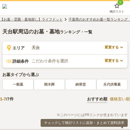
0
検討リスト
【お墓・霊園・墓地探し】ライフドット
千葉県のおすすめお墓一覧ランキング
天台駅周辺のお墓・墓地
ランキング・一覧
変更する
天台
エリア
変更する
こだわり条件を選択
詳細条件
お墓タイプから選ぶ
一般墓
樹木葬
納骨堂
永代供養墓
1
-
7
/
7
件
おすすめ順
価格安い順
※このページにはPRリンクが含まれています
チェックして検討リストに追加・まとめて資料請求