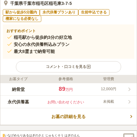
千葉県千葉市稲毛区稲毛東3-7-5
駅から徒歩5分圏内
永代供養プランあり
生前申込できる
檀家になる必要なし
おすすめポイント
稲毛駅から徒歩約3分の好立地
安心の永代供養料込みプラン
最大8霊まで納骨可能
コメント・口コミを見る
お墓タイプ
参考価格
管理費
ライフドット編集部のコメント
千葉市稲毛区に、JR「稲毛駅」から徒歩約3分の好立地に千葉唯
89
納骨堂
12,000円
万円
一のお墓型納骨堂が誕生しました。専用駐車場も完備し、アクセ
スが非常に便利です。初期費用には永代供養料が含まれており、
永代供養墓
未掲載
お問い合わせください
無縁になっても合祀納骨堂で永代にわたり供養されるため安心し
コメントの続きを読む
て利用できます。和型・洋型など3種類から選べ、最大8霊まで納
骨可能です。
お墓の詳細を見る
口コミ評価
この霊園はまだ誰からも評価されていません。
いなげめもりあるはぎのさと じゅもくそう はぎのえん