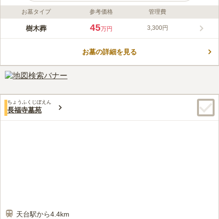
お墓タイプ
参考価格
管理費
ライフドット編集部のコメント
スタッフ一同、皆様のご来苑を心よりお待ちしております。 霊
45
樹木葬
3,300円
万円
園名の「萩の郷」の通り、春には桜、秋には紅葉や萩など、一年
を通して自然の美しさを感じていただける霊園です。 落ち着い
お墓の詳細を見る
た雰囲気の中にも明るさがあり、「ゆっくりとお参りができる」
コメントの続きを読む
とのお声を多数いただいております。 お参りしやすい平坦な設
計や、水はけの良いインターロッキング参道など、細部まで配慮
口コミ評価
が行き届いた環境です。 ご見学はもちろん、お墓に関するご相
この霊園はまだ誰からも評価されていません。
談だけでも、お気軽にお立ち寄りください。
ちょうふくじぼえん
長福寺墓苑
天台駅から4.4km