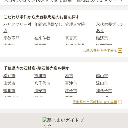
天台駅周辺
には、
2
件の樹木葬があります。
25
件あります。
比べて省スペースで管理の手間がかからないため、費用が安く設定
材によって変わります。
詳しくは、
天台駅周辺
の樹木葬の一覧
をご覧ください。
されています。
樹木葬・納骨堂・永代供養墓は、基本的に墓石代がかからず、永代
天台駅周辺
には、永代供養できるお墓・墓地が
9
件あります。
公営霊園は民営の霊園と異なり、契約にあたって応募資格が設けら
価格の目安は、1名あたり5万円〜30万円程度です。
使用料のみかかります。
こだわり条件から
天台駅周辺
のお墓を探す
詳しくは、
天台駅周辺
の永代供養の一覧
をご覧ください。
れているケースがほとんどです。
バリアフリー対
年間管理費なし
管理人常駐
永代供養プラン
主な条件として、遺骨がすでにある、該当の市区町村に一定年数以
天台駅周辺
で安価なお墓を探したい場合は、
価格の安い順
で並び替
なお、お墓によっては以下の費用が別途かかる場合があります。
応
あり
上住んでいるなどが挙げられます。
えてお墓を探すのがおすすめです。
・
開眼法要の費用
：お墓を新しく建てた際に行う儀式のための費
宗教不問
在来仏教
真言宗
臨済宗
条件を満たさない場合は、申し込み自体ができないことも多いた
用。僧侶に渡すお布施がかかります。
め、事前の確認が重要です。
樹木葬
納骨堂
永代供養墓
民営霊園
・
納骨式の費用
：お墓に遺骨を納める儀式のための費用。僧侶に渡
お墓の条件を全て表示
契約条件の詳細は、各霊園のページをご確認いただくか、資料請求
すお布施、会食などの費用がかかります。
寺院墓地
2人用区画あり
よりお問い合わせください。
・
年間管理費
：お墓の管理費。契約後、毎年発生するケースがあり
ます。
千葉県
内の石材店･墓石販売店を探す
松戸市
市川市
柏市
館山市
正確な費用は、区画や石材の選び方によって大きく変わるため、見
山武市
八千代市
富津市
流山市
積もりを取るまで確定しません。
現地見学では、担当者に「提示金額以外にかかる費用はないか」を
鴨川市
浦安市
銚子市
我孫子市
必ず確認することをおすすめします。
木更津市
船橋市
千葉市
東庄町
千葉県の市区町村を全て表示
現地への見学が難しい場合は、資料請求でも各霊園の詳しい料金案
市原市
香取市
佐倉市
野田市
内を取り寄せることができます。
白井市
大多喜町
九十九里町
成田市
四街道市
いすみ市
君津市
八街市
茂原市
習志野市
東金市
南房総市