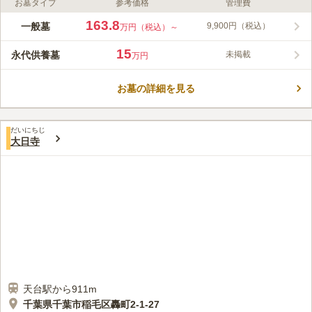
お墓タイプ
参考価格
管理費
ライフドット編集部のコメント
千葉県千葉市に位置するこの霊園は、園内は明るく、墓域も見晴
163.8
一般墓
9,900円（税込）
万円（税込）～
らしが良くなっております。また、大型駐車場も完備されている
ため、混雑期でも安心してお越しいただけます。 千葉市若葉区
15
永代供養墓
未掲載
万円
の高台にある霊園です。日蓮宗の妙恩寺が管理をしています。管
コメントの続きを読む
理棟には会食ができるスペースが用意されています。お墓参りの
際に法事などの法要を行えるので大変便利です。墓石の形などの
お墓の詳細を見る
口コミ評価
指定はありません。デザイン墓石のお墓を建てたい方におすすめ
4.2
みんなの評価
口コミ
2
件
の霊園です。大型駐車場があります。お彼岸やお盆などのシーズ
駅の周辺には飲食店があり、買い物などで困ることはない。１５
30代
男性
ンも安心して車でお参りに行くことができます。売店では生花・
だいにちじ
名くらいなら食事できるところがたくさんある。
大日寺
お線香の販売もしています。
口コミの続きを読む
天台駅から911m
千葉県千葉市稲毛区轟町2-1-27