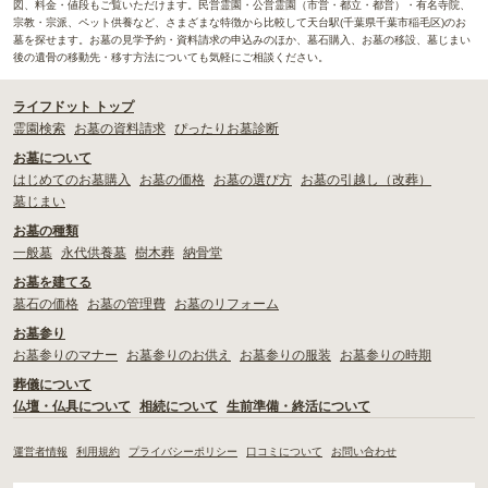
図、料金・値段もご覧いただけます。民営霊園・公営霊園（市営・都立・都営）・有名寺院、
宗教・宗派、ペット供養など、さまざまな特徴から比較して天台駅(千葉県千葉市稲毛区)のお
墓を探せます。お墓の見学予約・資料請求の申込みのほか、墓石購入、お墓の移設、墓じまい
後の遺骨の移動先・移す方法についても気軽にご相談ください。
ライフドット トップ
霊園検索
お墓の資料請求
ぴったりお墓診断
お墓について
はじめてのお墓購入
お墓の価格
お墓の選び方
お墓の引越し（改葬）
墓じまい
お墓の種類
一般墓
永代供養墓
樹木葬
納骨堂
お墓を建てる
墓石の価格
お墓の管理費
お墓のリフォーム
お墓参り
お墓参りのマナー
お墓参りのお供え
お墓参りの服装
お墓参りの時期
葬儀について
仏壇・仏具について
相続について
生前準備・終活について
運営者情報
利用規約
プライバシーポリシー
口コミについて
お問い合わせ