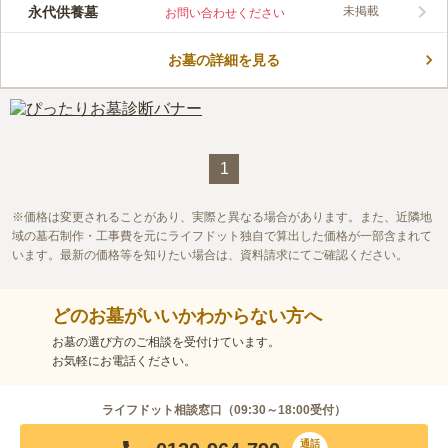
圓福寺は千葉県千葉市にある臨済宗の寺院です。 「涅槃精舎」
永代供養墓
未掲載
お問い合わせください
は、圓福寺が管理する永代供養付きの新しいタイプの墓地です。
3タイプの納骨形式があり、いずれも三十三回忌まで執り行って
お墓の詳細を見る
もらうことができます。 合祀後も、圓福寺が存続する限り、春
コメントの続きを読む
彼岸法要・施餓鬼法要にて供養されます。 伝統仏教の歴史ある
お寺によって永代に供養してもらうことができ、安心感がありま
口コミ評価
す。
この霊園はまだ誰からも評価されていません。
1
価格は変更されることがあり、実際と異なる場合があります。また、近隣地
域の墓石制作・工事費を元にライフドット独自で算出した価格が一部含まれて
います。最新の価格等を知りたい場合は、資料請求にてご確認ください。
どのお墓がいいかわからない方へ
お墓の選び方のご相談を受付けています。
お気軽にお電話ください。
ライフドット相談窓口（
09:30～18:00
受付）
通話