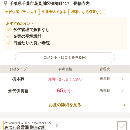
千葉県千葉市花見川区犢橋町417 長福寺内
永代供養プランあり
生前申込できる
檀家になる必要なし
おすすめポイント
永代管理で負担なし
充実の平坦設計
日当たりの良い寺院
コメント・口コミを見る
お墓タイプ
参考価格
管理費
口コミ評価
この霊園はまだ誰からも評価されていません。
樹木葬
未掲載
お問い合わせください
65
永代供養墓
未掲載
万円〜
お墓の詳細を見る
みつわだいれいえん とのだいのもり
みつわ台霊園 殿台の杜