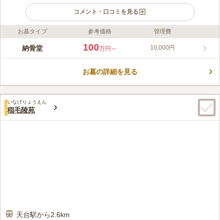
コメント・口コミを見る
お墓タイプ
参考価格
管理費
ライフドット編集部のコメント
施設がとてもきれいに整備されており、広い会場も用意されてい
100
納骨堂
10,000円
万円～
ます。 親族が大勢参列する葬儀や法要にも対応可能です。 室内
墓苑も併設しており、天候に左右されることなく故人の参拝に訪
お墓の詳細を見る
れることができます。 永代供養も行っているので、おひとり様
コメントの続きを読む
やお墓を継ぐ人が居ない方でも安心して眠ることができる終の棲
家です。
口コミ評価
いなげりょうえん
4.1
みんなの評価
口コミ
5
件
稲毛陵苑
お花・お供えは墓園で購入可能ですが毎回持参しています。ろう
80代
男性
そく・線香は備え付けがあります。食事処は歩いて５～１０分圏内にいろ
いろあります。
口コミの続きを読む
天台駅から2.6km