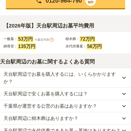
0120-964-790
無料
【2026年版】天台駅周辺お墓平均費用
53万円
72万円
一般墓：
樹木葬：
※墓石代別
?
135万円
56万円
納骨堂：
永代供養墓：
天台駅周辺のお墓に関するよくある質問
天台駅周辺でお墓を購入するには、いくらかかります
か？
天台駅周辺で安くお墓を購入するには？
天台駅周辺
での購入費用の目安は、
一般墓が約220万円、樹木葬が
約72万円、納骨堂が約135万円、永代供養墓が約56万円
です。
千葉県が運営する公営のお墓はありますか？
天台駅周辺
で一番安価な
お墓
は、
みつわ台霊園 殿台の杜
の
永代供養
一般墓を建てる場合は、「永代使用料（土地代）」と「墓石代」の
墓
で、
15万円
からお求めいただけます。
2つが主な費用となります。
天台駅周辺に樹木葬はありますか？
天台駅周辺
には、公営の霊園の掲載がありません。
一般的に最も費用を抑えられるのは、他の方のご遺骨と一緒に埋葬
天台駅周辺
の一般墓の永代使用料の平均は
53万円
で、墓石代は
千葉
一方で、
千葉県
内には、県または市区町村が運営する公営の霊園が
する
「合祀墓（ごうしぼ）」
と呼ばれるタイプです。個別のお墓に
県の平均
166.9万円
です。いずれも区画の広さや墓石の大きさ・素
天台駅周辺で永代供養できるお墓・墓地はありますか？