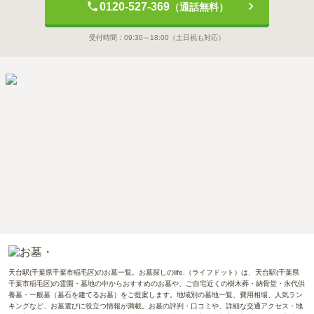
0120-527-369
（通話無料）
受付時間：
09:30～18:00
（土日祝も対応）
天台駅(千葉県千葉市稲毛区)のお墓一覧。お墓探しのlife.（ライフドット）は、天台駅(千葉県
千葉市稲毛区)の霊園・墓地の中からおすすめのお墓や、ご自宅近くの樹木葬・納骨堂・永代供
養墓・一般墓（墓石を建てるお墓）をご提案します。地域別の墓地一覧、費用相場、人気ラン
キングなど、お墓選びに役立つ情報が満載。お墓の評判・口コミや、詳細な交通アクセス・地