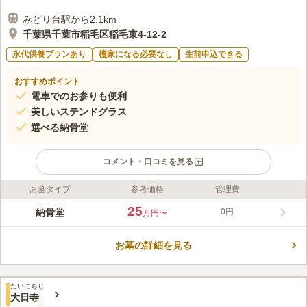
みどり台駅から2.1km
千葉県千葉市稲毛区稲毛東4-12-2
永代供養プランあり
檀家になる必要なし
生前申込できる
おすすめポイント
電車でのお参りも便利
美しいステンドグラス
選べる納骨堂
コメント・口コミを見る
お墓タイプ
参考価格
管理費
ライフドット編集部のコメント
「みんなのお寺」としており、宗教・宗旨・宗派などを問わず誰
25
納骨堂
0円
万円〜
でも安らかに眠ることができます。 外観は現代風の綺麗な建物
です。 建物内には大本堂に加えて「釈迦三尊」や「極楽浄土
お墓の詳細を見る
図」のステンドグラスがあり、お参りに来た人の目を楽しませて
コメントの続きを読む
くれます。 少人数や大規模な法要にも対応でき、人数に関わら
ず気軽に相談が可能です。 施設内には食事場所が3ヶ所あり、20
口コミ評価
人以上の会食にも対応しています。
だいにちじ
この霊園はまだ誰からも評価されていません。
大日寺