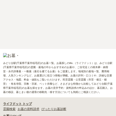
みどり台駅(千葉県千葉市稲毛区)のお墓一覧。お墓探しのlife.（ライフドット）は、みどり台駅
(千葉県千葉市稲毛区)の霊園・墓地の中からおすすめのお墓や、ご自宅近くの樹木葬・納骨
堂・永代供養墓・一般墓（墓石を建てるお墓）をご提案します。地域別の墓地一覧、費用相
場、人気ランキングなど、お墓選びに役立つ情報が満載。お墓の評判・口コミや、詳細な交通
アクセス・地図、料金・値段もご覧いただけます。民営霊園・公営霊園（市営・都立・都
営）・有名寺院、宗教・宗派、ペット供養など、さまざまな特徴から比較してみどり台駅(千葉
県千葉市稲毛区)のお墓を探せます。お墓の見学予約・資料請求の申込みのほか、墓石購入、お
墓の移設、墓じまい後の遺骨の移動先・移す方法についても気軽にご相談ください。
ライフドット トップ
霊園検索
お墓の資料請求
ぴったりお墓診断