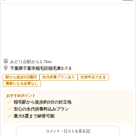
お花・お供えは墓園で購入可能ですが毎回持参しています。ろう
80代
男性
そく・線香は備え付けがあります。食事処は歩いて５～１０分圏内にいろ
いろあります。
口コミの続きを読む
みどり台駅から1.7km
千葉県千葉市稲毛区稲毛東3-7-5
駅から徒歩5分圏内
永代供養プランあり
生前申込できる
檀家になる必要なし
おすすめポイント
稲毛駅から徒歩約3分の好立地
安心の永代供養料込みプラン
最大8霊まで納骨可能
コメント・口コミを見る