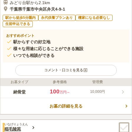
みどり台駅から2.1km
千葉県千葉市中央区弁天4-9-1
駅から徒歩5分圏内
永代供養プランあり
檀家になる必要なし
生前申込できる
おすすめポイント
駅からすぐの好立地
様々な用途に応じることができる施設
いつでも相談ができる
コメント・口コミを見る
お墓タイプ
参考価格
管理費
ライフドット編集部のコメント
施設がとてもきれいに整備されており、広い会場も用意されてい
100
納骨堂
10,000円
万円～
ます。 親族が大勢参列する葬儀や法要にも対応可能です。 室内
墓苑も併設しており、天候に左右されることなく故人の参拝に訪
お墓の詳細を見る
れることができます。 永代供養も行っているので、おひとり様
コメントの続きを読む
やお墓を継ぐ人が居ない方でも安心して眠ることができる終の棲
家です。
口コミ評価
いなげりょうえん
4.1
みんなの評価
口コミ
5
件
稲毛陵苑