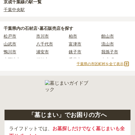
京成千葉線の駅一覧
内を取り寄せることができます。
千葉中央駅
千葉県
内の石材店･墓石販売店を探す
松戸市
市川市
柏市
館山市
山武市
八千代市
富津市
流山市
鴨川市
浦安市
銚子市
我孫子市
木更津市
船橋市
千葉市
東庄町
千葉県の市区町村を全て表示
市原市
香取市
佐倉市
野田市
白井市
大多喜町
九十九里町
成田市
四街道市
いすみ市
君津市
八街市
茂原市
習志野市
東金市
南房総市
長生村
印西市
「墓じまい」でお困りの方へ
ライフドットでは、
お墓探しだけでなく墓じまいも全