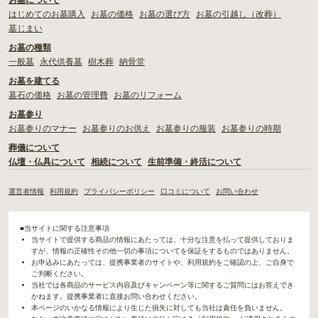
お墓について
はじめてのお墓購入
お墓の価格
お墓の選び方
お墓の引越し（改葬）
墓じまい
お墓の種類
一般墓
永代供養墓
樹木葬
納骨堂
お墓を建てる
墓石の価格
お墓の管理費
お墓のリフォーム
お墓参り
お墓参りのマナー
お墓参りのお供え
お墓参りの服装
お墓参りの時期
葬儀について
仏壇・仏具について
相続について
生前準備・終活について
運営者情報
利用規約
プライバシーポリシー
口コミについて
お問い合わせ
■当サイトに関する注意事項
当サイトで提供する商品の情報にあたっては、十分な注意を払って提供しておりま
すが、情報の正確性その他一切の事項についてを保証をするものではありません。
お申込みにあたっては、提携事業者のサイトや、利用規約をご確認の上、ご自身で
ご判断ください。
当社では各商品のサービス内容及びキャンペーン等に関するご質問にはお答えでき
かねます。提携事業者に直接お問い合わせください。
本ページのいかなる情報により生じた損失に対しても当社は責任を負いません。