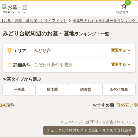
0
検討リスト
【お墓・霊園・墓地探し】ライフドット
千葉県のおすすめお墓一覧ランキング
みどり台駅周辺のお墓・墓地
ランキング・一覧
変更する
みどり台
エリア
変更する
こだわり条件を選択
詳細条件
お墓タイプから選ぶ
一般墓
樹木葬
納骨堂
永代供養墓
1
-
6
/
6
件
おすすめ順
価格安い順
※このページにはPRリンクが含まれています
チェックして検討リストに追加・まとめて資料請求