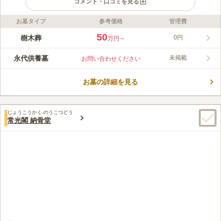
コメント・口コミを見る
お墓タイプ
参考価格
管理費
ライフドット編集部のコメント
千葉市稲毛区の稲毛霊園に新たに樹木葬墓地が誕生しました。骨
50
樹木葬
0円
万円～
壷のまま納骨可能で、永代供養ができるため安心して利用できま
す。お参りはバリアフリー対応で車椅子でも訪問可能。駐車場完
永代供養墓
未掲載
お問い合わせください
備でアクセスも良好です。宗教不問で継承者が不要、生前申込も
コメントの続きを読む
可能なこの墓地は、後々の負担を軽減する選択となります。
お墓の詳細を見る
口コミ評価
この霊園はまだ誰からも評価されていません。
じょうこうかく のうこつどう
常光閣 納骨堂