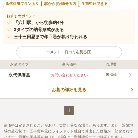
永代供養プランあり
駅から徒歩5分圏内
生前申込できる
おすすめポイント
「穴川駅」から徒歩約4分
3タイプの納骨形式がある
三十三回忌まで年回忌が執り行われる
コメント・口コミを見る
お墓タイプ
参考価格
管理費
ライフドット編集部のコメント
圓福寺は千葉県千葉市にある臨済宗の寺院です。 「涅槃精舎」
永代供養墓
未掲載
お問い合わせください
は、圓福寺が管理する永代供養付きの新しいタイプの墓地です。
3タイプの納骨形式があり、いずれも三十三回忌まで執り行って
お墓の詳細を見る
もらうことができます。 合祀後も、圓福寺が存続する限り、春
コメントの続きを読む
彼岸法要・施餓鬼法要にて供養されます。 伝統仏教の歴史ある
お寺によって永代に供養してもらうことができ、安心感がありま
口コミ評価
す。
この霊園はまだ誰からも評価されていません。
1
価格は変更されることがあり、実際と異なる場合があります。また、近隣地
域の墓石制作・工事費を元にライフドット独自で算出した価格が一部含まれて
います。最新の価格等を知りたい場合は、資料請求にてご確認ください。