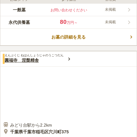
ライフドット編集部のコメント
活気ある住宅街にある、閑静な真言宗の寺院です。陽射しは良好
一般墓
未掲載
お問い合わせください
で、明るい気持ちでお参りすることができます。 境内には千葉
市の重要文化財に指定されている千葉氏十六代の墓碑である五輪
80
永代供養墓
未掲載
万円～
塔が祀られてあり、寺院の歴史を感じさせます。 供養形態は一
コメントの続きを読む
般墓地ですが、真言宗を信仰していないと利用ができないので、
事前に確認する必要があります。
お墓の詳細を見る
口コミ評価
この霊園はまだ誰からも評価されていません。
えんぷくじ ねはんしょうじゃのうこつだん
圓福寺 涅槃精舎
みどり台駅から2.2km
千葉県千葉市稲毛区穴川町375