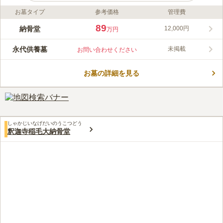
お墓タイプ
参考価格
管理費
ライフドット編集部のコメント
千葉市稲毛区に、JR「稲毛駅」から徒歩約3分の好立地に千葉唯
89
納骨堂
12,000円
万円
一のお墓型納骨堂が誕生しました。専用駐車場も完備し、アクセ
スが非常に便利です。初期費用には永代供養料が含まれており、
永代供養墓
未掲載
お問い合わせください
無縁になっても合祀納骨堂で永代にわたり供養されるため安心し
コメントの続きを読む
て利用できます。和型・洋型など3種類から選べ、最大8霊まで納
骨可能です。
お墓の詳細を見る
口コミ評価
この霊園はまだ誰からも評価されていません。
しゃかじいなげだいのうこつどう
釈迦寺稲毛大納骨堂