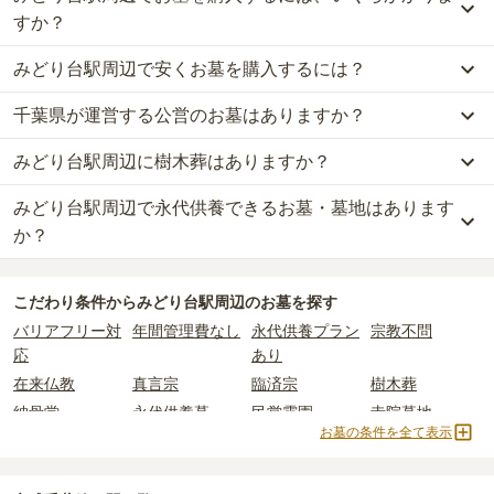
すか？
みどり台駅周辺で安くお墓を購入するには？
みどり台駅周辺
での購入費用の目安は、
樹木葬が約53万円、納骨堂
が約104万円、永代供養墓が約80万円
です。
千葉県が運営する公営のお墓はありますか？
みどり台駅周辺
で一番安価な
お墓
は、
釈迦寺稲毛大納骨堂
の
納骨堂
樹木葬・納骨堂・永代供養墓は、基本的に墓石代がかからず、永代
で、
25万円
からお求めいただけます。
使用料のみかかります。
みどり台駅周辺に樹木葬はありますか？
みどり台駅周辺
には、公営の霊園の掲載がありません。
一般的に最も費用を抑えられるのは、他の方のご遺骨と一緒に埋葬
一方で、
千葉県
内には、県または市区町村が運営する公営の霊園が
する
「合祀墓（ごうしぼ）」
と呼ばれるタイプです。個別のお墓に
なお、お墓によっては以下の費用が別途かかる場合があります。
みどり台駅周辺で永代供養できるお墓・墓地はあります
みどり台駅周辺
には、
1
件の樹木葬があります。
25
件あります。
比べて省スペースで管理の手間がかからないため、費用が安く設定
・
開眼法要の費用
：お墓を新しく建てた際に行う儀式のための費
詳しくは、
みどり台駅周辺
の樹木葬の一覧
をご覧ください。
か？
されています。
用。僧侶に渡すお布施がかかります。
公営霊園は民営の霊園と異なり、契約にあたって応募資格が設けら
価格の目安は、1名あたり5万円〜30万円程度です。
・
納骨式の費用
：お墓に遺骨を納める儀式のための費用。僧侶に渡
みどり台駅周辺
には、永代供養できるお墓・墓地が
8
件あります。
れているケースがほとんどです。
すお布施、会食などの費用がかかります。
こだわり条件から
みどり台駅周辺
のお墓を探す
詳しくは、
みどり台駅周辺
の永代供養の一覧
をご覧ください。
主な条件として、遺骨がすでにある、該当の市区町村に一定年数以
みどり台駅周辺
で安価なお墓を探したい場合は、
価格の安い順
で並
・
年間管理費
：お墓の管理費。契約後、毎年発生するケースがあり
バリアフリー対
年間管理費なし
永代供養プラン
宗教不問
上住んでいるなどが挙げられます。
び替えてお墓を探すのがおすすめです。
ます。
応
あり
条件を満たさない場合は、申し込み自体ができないことも多いた
め、事前の確認が重要です。
在来仏教
真言宗
臨済宗
樹木葬
正確な費用は、区画や石材の選び方によって大きく変わるため、見
契約条件の詳細は、各霊園のページをご確認いただくか、資料請求
積もりを取るまで確定しません。
納骨堂
永代供養墓
民営霊園
寺院墓地
よりお問い合わせください。
お墓の条件を全て表示
現地見学では、担当者に「提示金額以外にかかる費用はないか」を
1人用区画あり
2人用区画あり
必ず確認することをおすすめします。
現地への見学が難しい場合は、資料請求でも各霊園の詳しい料金案