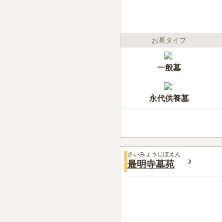
お墓タイプ
一般墓
永代供養墓
さいみょうじぼえん
最明寺墓苑