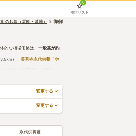
0
検討リスト
宿町のお墓（霊園・墓地）
御宿駅のお墓（霊園・墓地）
具体的な相場価格は、
一般墓
が約
.5km）、
長秀寺永代供養「や
などの設備や管理体制、近隣での
で、活用してみてください。
変更する
変更する
永代供養墓