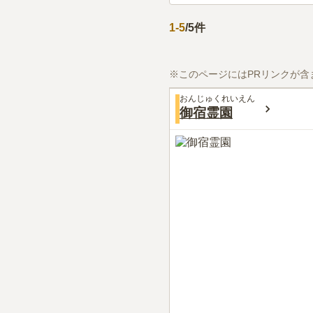
1
-
5
/
5
件
※このページにはPRリンクが含
おんじゅくれいえん
御宿霊園