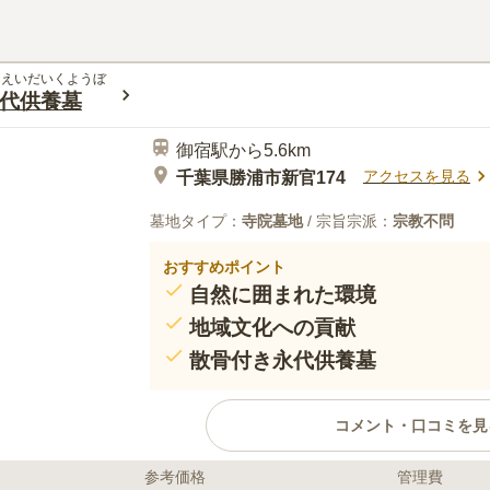
きえいだいくようぼ
代供養墓
御宿駅から5.6km
アクセスを見る
千葉県勝浦市新官174
墓地タイプ：
寺院墓地
/ 宗旨宗派：
宗教不問
おすすめポイント
自然に囲まれた環境
地域文化への貢献
散骨付き永代供養墓
コメント・口コミを見
参考価格
管理費
口コミ評価