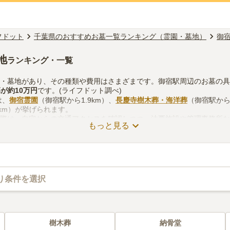
フドット
千葉県のおすすめお墓一覧ランキング（霊園・墓地）
御
地
ランキング・一覧
園・墓地があり、その種類や費用はさまざまです。御宿駅周辺のお墓の
墓
が約
10万円
です。(ライフドット調べ)
は、
御宿霊園
（御宿駅から1.9km）、
長慶寺樹木葬・海洋葬
（御宿駅から3
7km）が挙げられます。
る際は、自宅からの交通アクセスを確認しつつ、法要施設や管理事務所
もっと見る
考慮して選ぶとよいでしょう。資料請求や見学予約が無料でできますの
り条件を選択
樹木葬
納骨堂