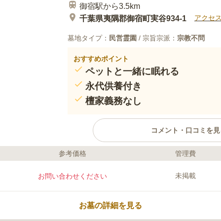
御宿駅から3.5km
アクセ
千葉県夷隅郡御宿町実谷934-1
墓地タイプ：
民営霊園
/ 宗旨宗派：
宗教不問
おすすめポイント
ペットと一緒に眠れる
永代供養付き
檀家義務なし
コメント・口コミを見
参考価格
管理費
口コミ評価
この霊園はまだ誰からも評価されていません。
未掲載
お問い合わせください
お墓の詳細を見る