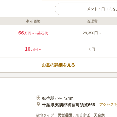
コメント・口コミを
参考価格
管理費
ライフドット編集部のコメント
南房総最大の歴史ある霊園『御宿
66
28,350円～
万円～
+墓石代
圏内にあるアクセスが便利な場所
られる安心感がそこにはあります。 自然に囲まれた緑豊か
境です。ゆったりとした雰囲気で
10
0円
万円～
理が行き届いた印象で清潔感のあ
にゆとりがあります。周囲を気に
口コミ評価
墓所です。最大400席も可能な法
3.6
みんなの評価
口コミ
1
お墓の詳細を見る
い方におすすめとなっています。
御宿駅から、お墓までこれといっ
50代
女性
るので、見晴らしが良いです。お墓参りの
など、名前を書いて貸し出ししてくれ、ちな
す。あめも置いてあるので、1個2個貰って
くないので、助かります。
御宿駅から724m
アクセス
千葉県夷隅郡御宿町須賀668
墓地タイプ：
民営霊園
/ 宗旨宗派：
天台宗