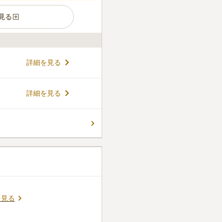
見る
霊園』、ＪＲ御宿駅から徒歩
詳細を見る
にあります。だからこそ任せ
な環
お参りができます。園内は管
コメントの続きを読む
詳細を見る
る印象です。お墓は隣との間
することなくお参りのできる
要場があり、大人数で利用した
1
件
て何もないですが、高台にあ
時は、ろうそく線香ライター
みに線香は、ひと束100円で
帰ります。私の家からそう遠
口コミの続きを読む
を見る