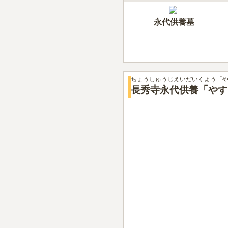
永代供養墓
ちょうしゅうじえいだいくよう「
長秀寺永代供養「やす