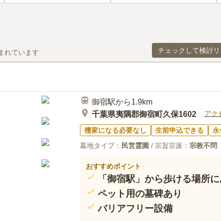
チェックして検討リ
まれています
御宿駅から1.9km
アク
千葉県夷隅郡御宿町久保1602
檀家になる必要なし
生前申込できる
永
墓地タイプ：
民営霊園
/ 宗旨宗派：
宗教不問
おすすめポイント
「御宿駅」から歩ける場所に
ペット用の墓碑あり
バリアフリー設備