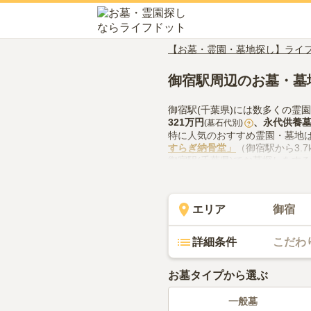
【お墓・霊園・墓地探し】ライ
御宿駅周辺のお墓・墓
御宿駅(千葉県)には数多くの霊
321万円
、
永代供養
(墓石代別)
?
特に人気のおすすめ霊園・墓地
すらぎ納骨堂」
（御宿駅から3.
御宿駅(千葉県)でお墓探しをす
供花やお線香の入手方法などを
エリア
御宿
詳細条件
こだわ
お墓タイプから選ぶ
一般墓