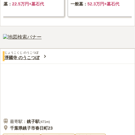
般墓
22.5万円+墓石代
一般墓
52.3万円+墓石代
じょうこくじ のうこつぼ
淨國寺 のうこつぼ
最寄駅：
銚子
駅
(
471m
)
千葉県銚子市春日町23