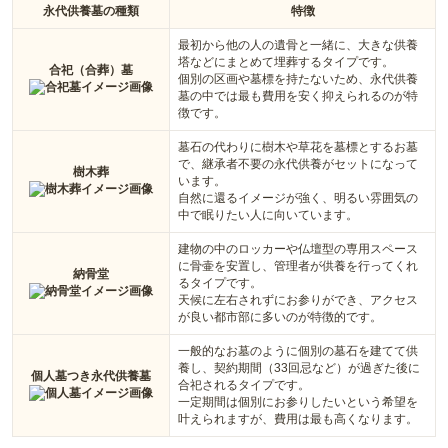
永代供養墓の種類
特徴
最初から他の人の遺骨と一緒に、大きな供養
塔などにまとめて埋葬するタイプです。
合祀（合葬）墓
個別の区画や墓標を持たないため、永代供養
墓の中では最も費用を安く抑えられるのが特
徴です。
墓石の代わりに樹木や草花を墓標とするお墓
で、継承者不要の永代供養がセットになって
樹木葬
います。
自然に還るイメージが強く、明るい雰囲気の
中で眠りたい人に向いています。
建物の中のロッカーや仏壇型の専用スペース
に骨壷を安置し、管理者が供養を行ってくれ
納骨堂
るタイプです。
天候に左右されずにお参りができ、アクセス
が良い都市部に多いのが特徴的です。
一般的なお墓のように個別の墓石を建てて供
養し、契約期間（33回忌など）が過ぎた後に
個人墓つき永代供養墓
合祀されるタイプです。
一定期間は個別にお参りしたいという希望を
叶えられますが、費用は最も高くなります。