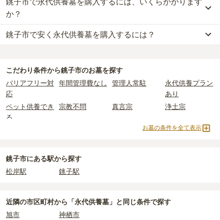
銚子市で永代供養墓を購入するには、いくらかかります
か？
銚子市で安く永代供養墓を購入するには？
銚子市
での購入費用の目安は、
永代供養墓が約23万円
です。
樹木葬・納骨堂・永代供養墓は、基本的に墓石代がかからず、永代
銚子市
で一番安価な
永代供養墓
は、
メモリアルプレイス銚子
の
永代
使用料のみかかります。
供養墓
で、
15万円
からお求めいただけます。
こだわり条件から
銚子市
のお墓を探す
一般的に最も費用を抑えられるのは、他の方のご遺骨と一緒に埋葬
なお、お墓によっては以下の費用が別途かかる場合があります。
バリアフリー対
年間管理費なし
管理人常駐
永代供養プラン
する
「合祀墓（ごうしぼ）」
と呼ばれるタイプです。個別のお墓に
・
開眼法要の費用
：お墓を新しく建てた際に行う儀式のための費
応
あり
比べて省スペースで管理の手間がかからないため、費用が安く設定
用。僧侶に渡すお布施がかかります。
ペット供養でき
宗教不問
真言宗
浄土宗
されています。
・
納骨式の費用
：お墓に遺骨を納める儀式のための費用。僧侶に渡
る
価格の目安は、1名あたり5万円〜30万円程度です。
すお布施、会食などの費用がかかります。
お墓の条件を全て表示
納骨堂
永代供養墓
民営霊園
寺院墓地
・
年間管理費
：お墓の管理費。契約後、毎年発生するケースがあり
銚子市
で安価なお墓を探したい場合は、
価格の安い順
で並び替えて
1人用区画あり
ます。
お墓を探すのがおすすめです。
銚子市にある駅から探す
正確な費用は、区画や石材の選び方によって大きく変わるため、見
松岸駅
銚子駅
積もりを取るまで確定しません。
現地見学では、担当者に「提示金額以外にかかる費用はないか」を
必ず確認することをおすすめします。
近隣の市区町村から
「永代供養墓」と
同じ条件で探す
現地への見学が難しい場合は、資料請求でも各霊園の詳しい料金案
旭市
神栖市
内を取り寄せることができます。