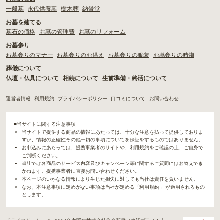
一般墓
永代供養墓
樹木葬
納骨堂
お墓を建てる
墓石の価格
お墓の管理費
お墓のリフォーム
お墓参り
お墓参りのマナー
お墓参りのお供え
お墓参りの服装
お墓参りの時期
葬儀について
仏壇・仏具について
相続について
生前準備・終活について
運営者情報
利用規約
プライバシーポリシー
口コミについて
お問い合わせ
■当サイトに関する注意事項
当サイトで提供する商品の情報にあたっては、十分な注意を払って提供しておりま
すが、情報の正確性その他一切の事項についてを保証をするものではありません。
お申込みにあたっては、提携事業者のサイトや、利用規約をご確認の上、ご自身で
ご判断ください。
当社では各商品のサービス内容及びキャンペーン等に関するご質問にはお答えでき
かねます。提携事業者に直接お問い合わせください。
本ページのいかなる情報により生じた損失に対しても当社は責任を負いません。
なお、本注意事項に定めがない事項は当社が定める「利用規約」 が適用されるもの
とします。