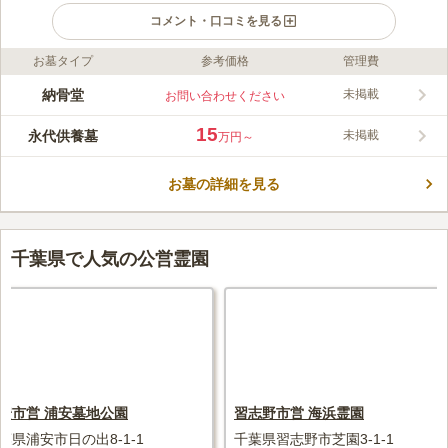
コメント・口コミを見る
お墓タイプ
参考価格
管理費
ライフドット編集部のコメント
宗教関係なく誰でも申し込むことができる霊園『メモリアルプレ
納骨堂
未掲載
お問い合わせください
イス銚子』、墓域は日当たり良好の場所に位置しており、優しい
日差しが差し込んでおり心が和みます。 豊かな緑に囲まれ、と
15
永代供養墓
未掲載
万円～
ても陽当たりが良い霊園です。 霊園全てがバリアフリーとなっ
コメントの続きを読む
ています。車椅子の方や小さな子ども連れの方でも安心してお墓
参りができます。通路は、インターロッキング舗装です。雨の日
お墓の詳細を見る
口コミ評価
でも足元が濡れる心配はありません。 宗派不問なので、誰でも
この霊園はまだ誰からも評価されていません。
気軽に申し込むことができます。 駐車場を完備しているので、
遠方より車でのお墓参りしたい方には便利です。
千葉県で人気の公営霊園
安市営 浦安墓地公園
習志野市営 海浜霊園
葉県浦安市日の出8-1-1
千葉県習志野市芝園3-1-1