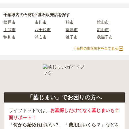
千葉県
内の石材店･墓石販売店を探す
松戸市
市川市
柏市
館山市
山武市
八千代市
富津市
流山市
鴨川市
浦安市
銚子市
我孫子市
千葉県の市区町村を全て表示
「墓じまい」でお困りの方へ
ライフドットでは、
お墓探しだけでなく墓じまいも全
面サポート！
「
何から始めればいい？
」「
費用はいくら？
」などを