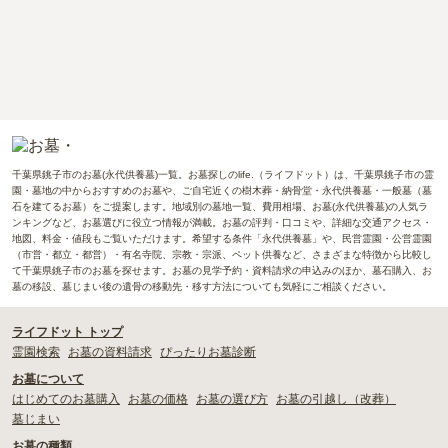
千葉県銚子市のお墓(永代供養墓)一覧。お墓探しのlife.（ライフドット）は、千葉県銚子市の霊
園・墓地の中からおすすめのお墓や、ご自宅近くの樹木葬・納骨堂・永代供養墓・一般墓（墓
石を建てるお墓）をご提案します。地域別の墓地一覧、費用相場、お墓(永代供養墓)の人気ラ
ンキングなど、お墓選びに役立つ情報が満載。お墓の評判・口コミや、詳細な交通アクセス・
地図、料金・値段もご覧いただけます。希望する条件「永代供養墓」や、民営霊園・公営霊園
（市営・都立・都営）・有名寺院、宗教・宗派、ペット供養など、さまざまな特徴から比較し
て千葉県銚子市のお墓を探せます。お墓の見学予約・資料請求の申込みのほか、墓石購入、お
墓の移設、墓じまい後の遺骨の移動先・移す方法についても気軽にご相談ください。
ライフドット トップ
霊園検索
お墓の資料請求
ぴったりお墓診断
お墓について
はじめてのお墓購入
お墓の価格
お墓の選び方
お墓の引越し（改葬）
墓じまい
お墓の種類