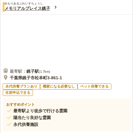
めもりあるぷれいすちょうし
メモリアルプレイス銚子
最寄駅：
銚子
駅
(
1.7km
)
千葉県銚子市松本町3-861-1
永代供養プランあり
檀家になる必要なし
ペット供養できる
生前申込できる
おすすめポイント
最寄駅より徒歩で行ける霊園
陽当たり良好な霊園
永代供養施設