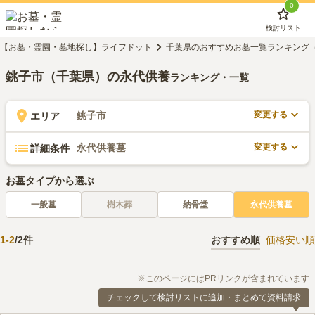
0
検討リスト
【お墓・霊園・墓地探し】ライフドット
千葉県のおすすめお墓一覧ランキング
銚子市（千葉県）の永代供養
ランキング・一覧
変更する
銚子市
エリア
変更する
永代供養墓
詳細条件
お墓タイプから選ぶ
一般墓
樹木葬
納骨堂
永代供養墓
1
-
2
/
2
件
おすすめ順
価格安い順
※このページにはPRリンクが含まれています
チェックして検討リストに追加・まとめて資料請求