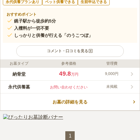
永代供養プランあり
ペット供養できる
生前申込できる
おすすめポイント
銚子駅から徒歩約5分
入檀料が一切不要
しっかりと供養が行える「のうこつぼ」
コメント・口コミを見る
お墓タイプ
参考価格
管理費
ライフドット編集部のコメント
最寄り駅と最寄りバス停どちらからも徒歩約5分と、アクセス良
49.8
納骨堂
9,000円
万円
好です。全48区画からなるのうこつぼには花立と香炉が複数あ
り、お骨が納められている区画に対してしっかりと向き合い手を
永代供養墓
未掲載
お問い合わせください
合わせられます。また、墓域は日当たりが良く、明るい雰囲気で
コメントの続きを読む
す。なお、淨國寺は浄土宗であり、のうこつぼを使用するには檀
家になる必要があります。
お墓の詳細を見る
口コミ評価
この霊園はまだ誰からも評価されていません。
1