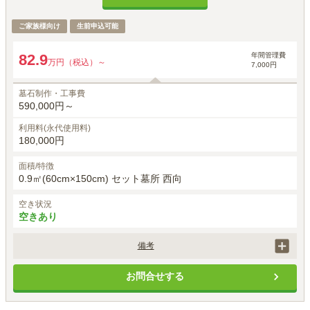
ご家族様向け
生前申込可能
年間管理費
82.9
万円（税込）～
7,000円
墓石制作・工事費
590,000円～
利用料(永代使用料)
180,000円
面積/特徴
0.9㎡(60cm×150cm) セット墓所 西向
空き状況
空きあり
備考
墓石工事代は、石の材質や加工によって価格は異なります。

お問合せする
別途、埋葬料として27,500円（税込）がかかります。

初回納骨時のみ手桶使用料5,000円（税込）がかかります。