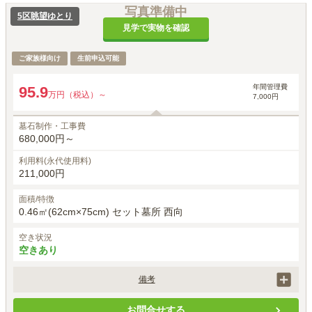
写真準備中
5区眺望ゆとり
見学で実物を確認
ご家族様向け
生前申込可能
年間管理費
95.9
万円（税込）～
7,000円
墓石制作・工事費
680,000円～
利用料(永代使用料)
211,000円
面積/特徴
0.46㎡(62cm×75cm) セット墓所 西向
空き状況
空きあり
備考
墓石工事代は、石の材質や加工によって価格は異なります。

お問合せする
別途、埋葬料として27,500円（税込）がかかります。
