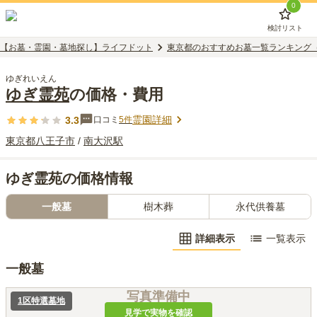
0
検討リスト
【お墓・霊園・墓地探し】ライフドット
東京都のおすすめお墓一覧ランキング
ゆぎれいえん
ゆぎ霊苑
の価格・費用
霊園詳細
3.3
口コミ
5
件
東京都
八王子市
/
南大沢
駅
ゆぎ霊苑の価格情報
一般墓
樹木葬
永代供養墓
詳細表示
一覧表示
一般墓
写真準備中
1区特選墓地
見学で実物を確認