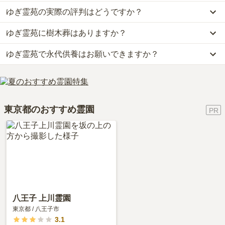
永代供養墓が約8万円からお求めいただけます。
ゆぎ霊苑の実際の評判はどうですか？
公共交通機関の場合、京王相模原線「南大沢駅」南口4番のりばか
なお、ゆぎ霊苑がある東京都の相場は、一般墓が約72万円（墓石代
らバス「八王子駅南口」行（中山経由）に乗車、「前田橋バス停」
別途）、樹木葬が約65万円、永代供養墓が約54万円です。
ゆぎ霊苑に樹木葬はありますか？
当サイトに寄せられた総合評価は、3.3点です。特に価格が高く評
下車徒歩3分です。
お墓は、価格が高いものがよい、安いものが悪い、という訳ではあ
価されています。
車の場合、中央自動車道「八王子インター」から車で約23分です。
りません。大切なのは、ご家族が心から納得し、安心してお参りで
ゆぎ霊苑で永代供養はお願いできますか？
はい、ゆぎ霊苑には2種類の樹木葬がございます。
利用者様からは「最寄りの駅から遠く、大通りから近い場所にあり
詳しいルートや地図は、本ページの「地図・交通アクセス」欄をご
きる場所を選ぶことです。
費用は、約15万円からとなっております。
ます。近くには食事をするところがたくさんありますので非常に便
確認ください。
はい、ゆぎ霊苑は永代供養に対応しています。
ゆぎ霊苑がある東京都の樹木葬の相場価格は、約65万円です。
利です。」といったお声をいただいております。
費用は、約8万円からとなっております。
樹木葬
について詳しく知りたい方は『
樹木葬とは？費用相場・メリ
ゆぎ霊苑がある東京都の永代供養墓の相場価格は、約54万円です。
ット＆デメリット・仕組みを解説
』をご覧ください。
東京都のおすすめ霊園
永代供養について詳しく知りたい方は『
永代供養墓をわかりやすく
解説！
』をご覧ください。
八王子 上川霊園
東京都
/
八王子市
3.1