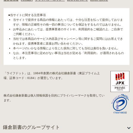
■当サイトに関する注意事項
当サイトで提供する商品の情報にあたっては、十分な注意を払って提供しておりま
すが、情報の正確性その他一切の事項についてを保証をするものではありません。
お申込みにあたっては、提携事業者のサイトや、利用規約をご確認の上、ご自身で
ご判断ください。
当社では各商品のサービス内容及びキャンペーン等に関するご質問にはお答えでき
かねます。提携事業者に直接お問い合わせください。
本ページのいかなる情報により生じた損失に対しても当社は責任を負いません。
なお、本注意事項に定めがない事項は当社が定める「利用規約」 が適用されるもの
とします。
「ライフドット」は、1984年創業の株式会社鎌倉新書（東証プライム上
場、証券コード：6184）が運営しています。
株式会社鎌倉新書は個人情報保護を目的にプライバシーマークを取得してい
ます。
鎌倉新書のグループサイト