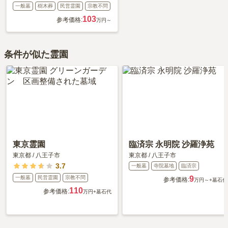
一般墓
樹木葬
民営霊園
宗教不問
103
参考価格:
万円～
条件が似た霊園
東京霊園
臨済宗 永明院 沙羅浄苑
東京都
/
八王子市
東京都
/
八王子市
3.7
一般墓
寺院墓地
臨済宗
一般墓
民営霊園
宗教不問
9
参考価格:
万円～
+墓石代
110
参考価格:
万円
+墓石代