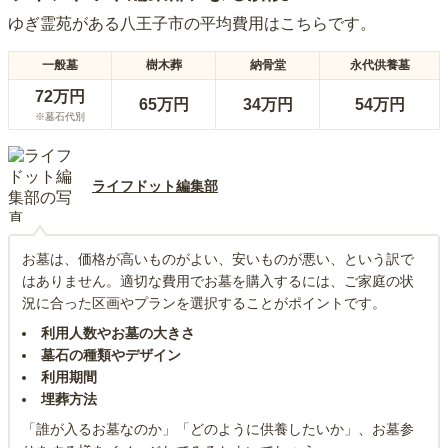
ゆぎ霊苑
がある
八王子市
の平均費用はこちらです。
一般墓
樹木葬
納骨堂
永代供養墓
72万円
65万円
34万円
54万円
※墓石代別
ライフドット編集部
お墓は、価格が高いものがよい、安いものが悪い、という訳で
はありません。適切な費用でお墓を購入するには、ご家庭の状
況に合った区画やプランを選択することがポイントです。
利用人数やお墓の大きさ
墓石の種類やデザイン
利用期間
埋葬方法
「誰が入るお墓なのか」「どのように供養したいか」、お墓参