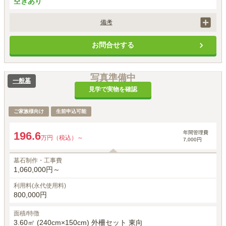
空きあり
備考
墓石工事代は、石の材質や加工によって価格は異なります。

お問合せする
別途、埋葬料として27,500円（税込）がかかります。

初回納骨時のみ手桶使用料5,000円（税込）がかかります。
写真準備中
一般墓
見学で実物を確認
ご家族様向け
生前申込可能
年間管理費
196.6
万円（税込）～
7,000円
墓石制作・工事費
1,060,000円～
利用料(永代使用料)
800,000円
面積/特徴
3.60㎡ (240cm×150cm) 外柵セット 東向