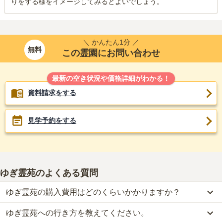
りをする様をイメージしてみるとよいでしょう。
＼ かんたん1分 ／
無料
この霊園にお問い合わせ
最新の空き状況や価格詳細がわかる！
資料請求をする
見学予約をする
ゆぎ霊苑
のよくある質問
ゆぎ霊苑の購入費用はどのくらいかかりますか？
ゆぎ霊苑への行き方を教えてください。
ゆぎ霊苑では、一般墓が約82.9万円から、樹木葬が約15万円から、