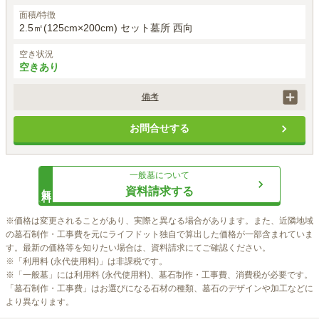
面積/特徴
2.5㎡(125cm×200cm) セット墓所 西向
空き状況
空きあり
備考
墓石工事代は、石の材質や加工によって価格は異なります。

お問合せする
別途、埋葬料として27,500円（税込）がかかります。

初回納骨時のみ手桶使用料5,000円（税込）がかかります。
一般墓
について
無料
資料請求する
※価格は変更されることがあり、実際と異なる場合があります。また、近隣地域
の墓石制作・工事費を元にライフドット独自で算出した価格が一部含まれていま
す。最新の価格等を知りたい場合は、資料請求にてご確認ください。

※「利用料 (永代使用料)」は非課税です。

※「一般墓」には利用料 (永代使用料)、墓石制作・工事費、消費税が必要です。
「墓石制作・工事費」はお選びになる石材の種類、墓石のデザインや加工などに
より異なります。