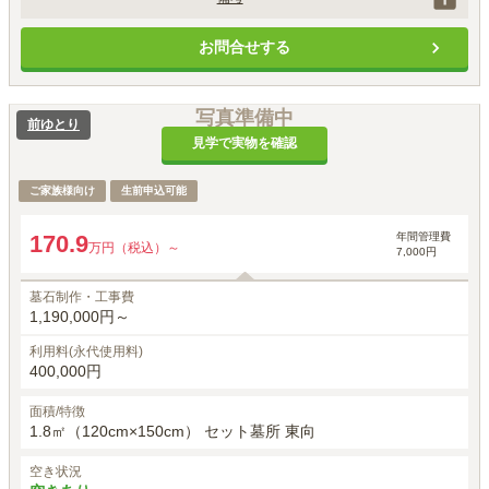
墓石工事代は、石の材質や加工によって価格は異なります。

お問合せする
別途、埋葬料として27,500円（税込）がかかります。

初回納骨時のみ手桶使用料5,000円（税込）がかかります。
写真準備中
前ゆとり
見学で実物を確認
ご家族様向け
生前申込可能
年間管理費
170.9
万円（税込）～
7,000円
墓石制作・工事費
1,190,000円～
利用料(永代使用料)
400,000円
面積/特徴
1.8㎡（120cm×150cm） セット墓所 東向
空き状況