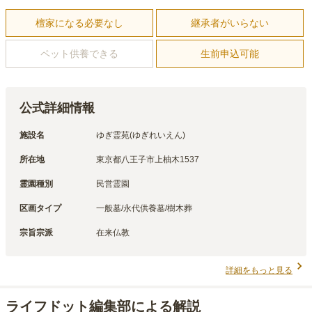
檀家になる必要なし
継承者がいらない
ペット供養できる
生前申込可能
公式詳細情報
施設名
ゆぎ霊苑(ゆぎれいえん)
所在地
東京都八王子市上柚木1537
霊園種別
民営霊園
区画タイプ
一般墓/永代供養墓/樹木葬
宗旨宗派
在来仏教
詳細をもっと見る
ライフドット編集部による解説