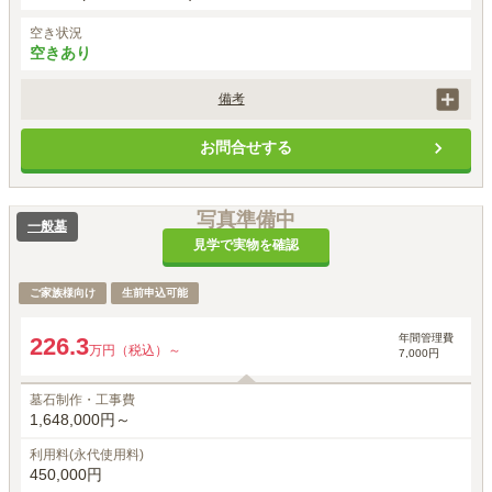
空き状況
空きあり
備考
墓石制作・工事費1,060,000円～は外柵のみの価格です。※石碑移送可
お問合せする
（石碑移送費は別途）

別途、埋葬料として27,500円（税込）がかかります。

初回納骨時のみ手桶使用料5,000円（税込）がかかります。
写真準備中
一般墓
見学で実物を確認
ご家族様向け
生前申込可能
年間管理費
226.3
万円（税込）～
7,000円
墓石制作・工事費
1,648,000円～
利用料(永代使用料)
450,000円