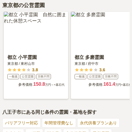
東京都の公営霊園
都立 小平霊園
都立 多磨霊園
東京都
/
東村山市
東京都
/
府中市
3.8
3.6
一般墓
公営霊園
宗教不問
一般墓
公営霊園
宗教不問
150.8
161.4
参考価格:
参考価格:
万円～
+墓石代
万円
+墓石代
八王子市
にある同じ条件の霊園・墓地を探す
バリアフリー対応
年間管理費なし
永代供養プランあり