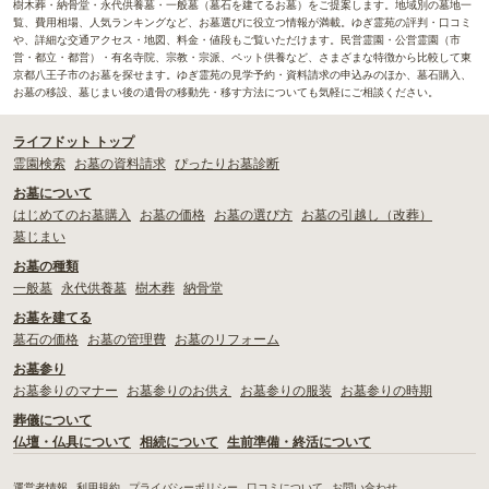
樹木葬・納骨堂・永代供養墓・一般墓（墓石を建てるお墓）をご提案します。地域別の墓地一
覧、費用相場、人気ランキングなど、お墓選びに役立つ情報が満載。ゆぎ霊苑の評判・口コミ
や、詳細な交通アクセス・地図、料金・値段もご覧いただけます。民営霊園・公営霊園（市
営・都立・都営）・有名寺院、宗教・宗派、ペット供養など、さまざまな特徴から比較して東
京都八王子市のお墓を探せます。ゆぎ霊苑の見学予約・資料請求の申込みのほか、墓石購入、
お墓の移設、墓じまい後の遺骨の移動先・移す方法についても気軽にご相談ください。
ライフドット トップ
霊園検索
お墓の資料請求
ぴったりお墓診断
お墓について
はじめてのお墓購入
お墓の価格
お墓の選び方
お墓の引越し（改葬）
墓じまい
お墓の種類
一般墓
永代供養墓
樹木葬
納骨堂
お墓を建てる
墓石の価格
お墓の管理費
お墓のリフォーム
お墓参り
お墓参りのマナー
お墓参りのお供え
お墓参りの服装
お墓参りの時期
葬儀について
仏壇・仏具について
相続について
生前準備・終活について
運営者情報
利用規約
プライバシーポリシー
口コミについて
お問い合わせ