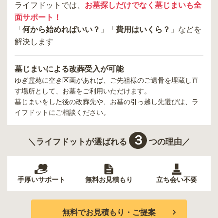
ライフドットでは、
お墓探しだけでなく墓じまいも全
面サポート！
「
何から始めればいい？
」「
費用はいくら？
」などを
解決します
墓じまいによる改葬受入が可能
ゆぎ霊苑
に空き区画があれば、ご先祖様のご遺骨を埋蔵し直
す場所として、お墓をご利用いただけます。
墓じまいをした後の改葬先や、お墓の引っ越し先選びは、ラ
イフドットにご相談ください。
３
＼ライフドットが選ばれる
つの理由／
手厚いサポート
無料お見積もり
立ち会い不要
無料でお見積もり・ご提案