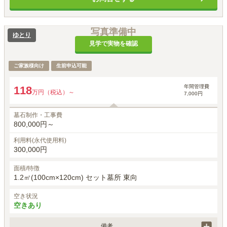
初回納骨時のみ手桶使用料5,000円（税込）がかかります。
写真準備中
ゆとり
見学で実物を確認
ご家族様向け
生前申込可能
年間管理費
118
万円（税込）～
7,000円
墓石制作・工事費
800,000円～
利用料(永代使用料)
300,000円
面積/特徴
1.2㎡(100cm×120cm) セット墓所 東向
空き状況
空きあり
備考