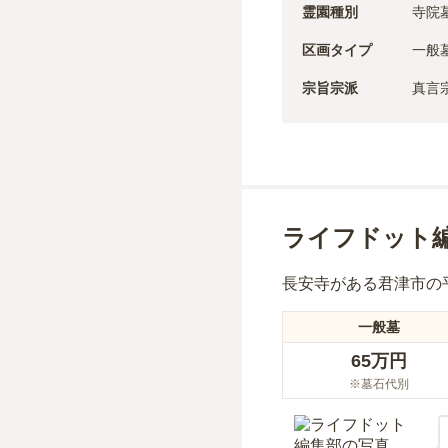
霊園種別
寺院
区画タイプ
一般
宗旨宗派
真言
ライフドット
長安寺
がある
君津市
の
一般墓
65万円
※墓石代別