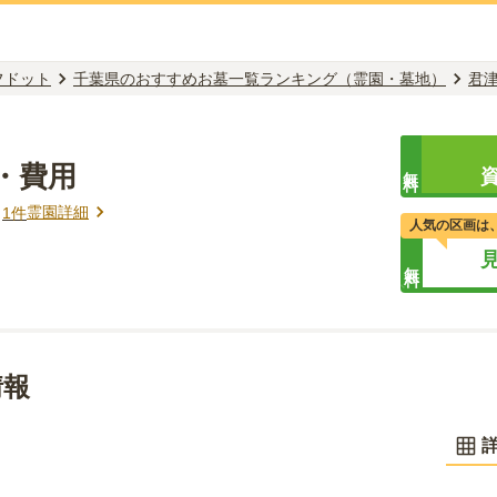
フドット
千葉県のおすすめお墓一覧ランキング（霊園・墓地）
君
・費用
無料
霊園詳細
ミ
1
件
人気の区画は
無料
情報