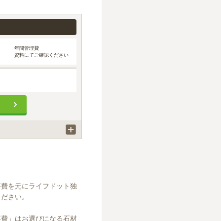
年間管理費
資料にてご確認ください
れています。
事費を元にライフドット独
ださい。

事費」はお選びになる石材