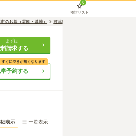
0
検討リスト
津市のお墓（霊園・墓地）
君津駅のお墓（霊園・墓地）
長安寺
まずは
資料請求する
、すぐに空きが無くなります
見学予約する
詳細表示
一覧表示