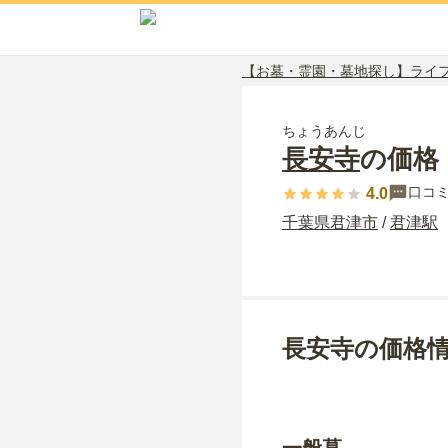
【お墓・霊園・墓地探し】ライ
ちょうあんじ
長安寺
の価格
口コ
4.0
千葉県
君津市
/
君津
駅
長安寺の価格