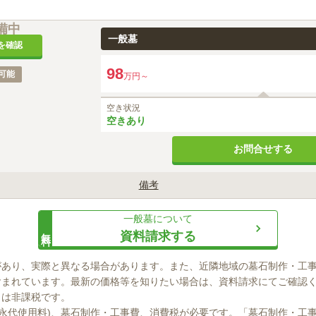
備中
一般墓
を確認
98
可能
万円～
空き状況
空きあり
お問合せする
備考
永代使用料」「墓石工事代」「基礎工事」「墓石代」「彫刻料」が含ま
一般墓
について
無料
資料請求する
があり、実際と異なる場合があります。また、近隣地域の墓石制作・工
まれています。最新の価格等を知りたい場合は、資料請求にてご確認く
」は非課税です。

(永代使用料)、墓石制作・工事費、消費税が必要です。「墓石制作・工