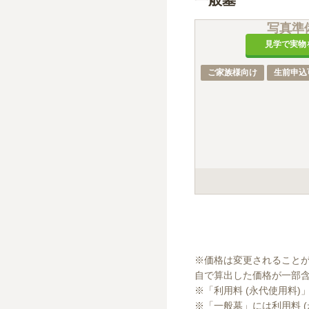
一般墓
写真準
見学で実物
ご家族様向け
生前申込
このセット価格には「
※価格は変更されること
自で算出した価格が一部含
※「利用料 (永代使用料)
※「一般墓」には利用料 