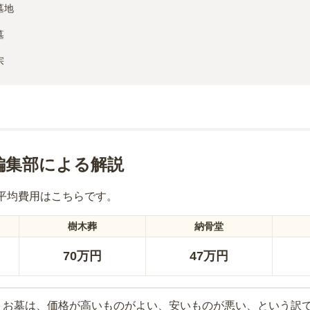
墓地
墓
宗
編集部による解説
平均費用はこちらです。
樹木葬
納骨堂
70万円
47万円
お墓は、価格が高いものがよい、安いものが悪い、という訳