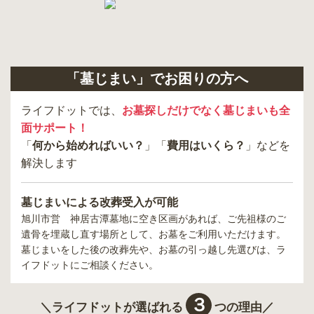
「墓じまい」でお困りの方へ
ライフドットでは、
お墓探しだけでなく墓じまいも全
面サポート！
「
何から始めればいい？
」「
費用はいくら？
」などを
解決します
墓じまいによる改葬受入が可能
旭川市営 神居古潭墓地
に空き区画があれば、ご先祖様のご
遺骨を埋蔵し直す場所として、お墓をご利用いただけます。
墓じまいをした後の改葬先や、お墓の引っ越し先選びは、ラ
イフドットにご相談ください。
３
＼ライフドットが選ばれる
つの理由／