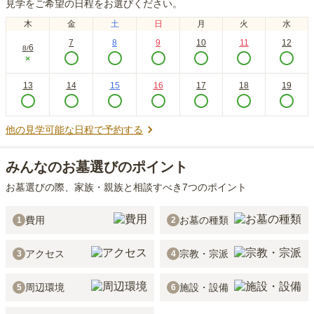
見学をご希望の日程をお選びください。
木
金
土
日
月
火
水
7
8
9
10
11
12
6
8
/
×
13
14
15
16
17
18
19
他の見学可能な日程で予約する
みんなのお墓選びのポイント
お墓選びの際、家族・親族と相談すべき7つのポイント
費用
お墓の種類
1
2
アクセス
宗教・宗派
3
4
周辺環境
施設・設備
5
6