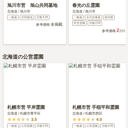
旭川市営 旭山共同墓地
春光の丘霊園
北海道
/
旭川市
北海道
/
旭川市
一般墓
共同墓地
宗教不問
一般墓
永代供養墓
樹木葬
民営霊園
宗教不問
未掲載
参考価格:
2
参考価格:
万円～
北海道の公営霊園
札幌市営 平岸霊園
札幌市営 手稲平和霊園
北海道
/
札幌市豊平区
北海道
/
札幌市西区
3.5
4.0
一般墓
公営霊園
宗教不問
一般墓
公営霊園
宗教不問