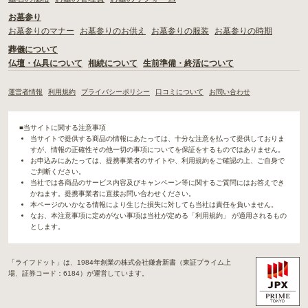
お墓参り
お墓参りのマナー
お墓参りのお供え
お墓参りの服装
お墓参りの時期
葬儀について
仏壇・仏具について
相続について
生前準備・終活について
運営者情報
利用規約
プライバシーポリシー
口コミについて
お問い合わせ
■当サイトに関する注意事項
当サイトで提供する商品の情報にあたっては、十分な注意を払って提供しておりま
すが、情報の正確性その他一切の事項についてを保証をするものではありません。
お申込みにあたっては、提携事業者のサイトや、利用規約をご確認の上、ご自身で
ご判断ください。
当社では各商品のサービス内容及びキャンペーン等に関するご質問にはお答えでき
かねます。提携事業者に直接お問い合わせください。
本ページのいかなる情報により生じた損失に対しても当社は責任を負いません。
なお、本注意事項に定めがない事項は当社が定める「利用規約」 が適用されるもの
とします。
「ライフドット」は、1984年創業の株式会社鎌倉新書（東証プライム上
場、証券コード：6184）が運営しています。