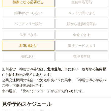
檀家になる必要なし
生前申込可能
継承者がいらない
ペット供養できる
バリアフリー設計
駅から徒歩5分圏内
法要できる
会食できる
駐車場あり
送迎サービスあり
売店あり
管理者常駐
旭川市営 神居古潭墓地
は、
北海道
旭川市
にあり
、最寄駅の
納内
駅
から
約
5.8km
の場所にあり
ます。
公共交通機関の場合
、北海道中央バスに乗車、「神居古潭小学校バ
ス停」下車徒歩約5分
です。
車の場合
、「比布北インター」から車で約50分
です。
見学予約スケジュール