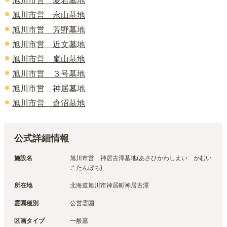
旭川市営 愛宕墓地
旭川市営 永山墓地
旭川市営 芳野墓地
旭川市営 近文墓地
旭川市営 嵐山墓地
旭川市営 ３号墓地
旭川市営 神居墓地
旭川市営 倉沼墓地
公式詳細情報
施設名
旭川市営　神居古潭墓地(あさひかわしえい　かむい
こたんぼち)
所在地
北海道旭川市神居町神居古潭
霊園種別
公営霊園
区画タイプ
一般墓