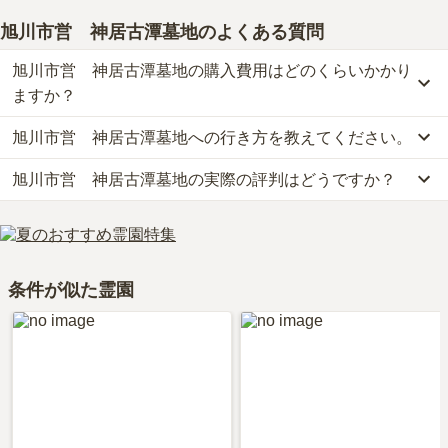
旭川市営 神居古潭墓地
のよくある質問
旭川市営 神居古潭墓地の購入費用はどのくらいかかり
ますか？
旭川市営 神居古潭墓地への行き方を教えてください。
旭川市営　神居古潭墓地の現在の販売価格については現在調査中で
す。
旭川市営 神居古潭墓地の実際の評判はどうですか？
公共交通機関の場合、北海道中央バスに乗車、「神居古潭小学校バ
お墓は、価格が高いものがよい、安いものが悪い、という訳ではあ
ス停」下車徒歩約5分です。
りません。大切なのは、ご家族が心から納得し、安心してお参りで
旭川市営　神居古潭墓地の口コミはまだ投稿されておりません。
車の場合、「比布北インター」から車で約50分です。
きる場所を選ぶことです。
口コミはあくまで一つの目安です。資料請求や現地見学を通して、
詳しいルートや地図は、本ページの「地図・交通アクセス」欄をご
ご自身の目で雰囲気を確認してみることをおすすめします。
確認ください。
条件が似た霊園