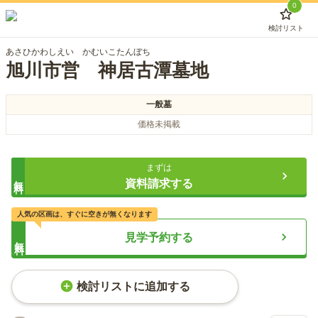
0
検討リスト
あさひかわしえい かむいこたんぼち
旭川市営 神居古潭墓地
一般墓
価格未掲載
まずは
無料
資料請求する
人気の区画は、すぐに空きが無くなります
見学予約する
無料
検討リストに追加する