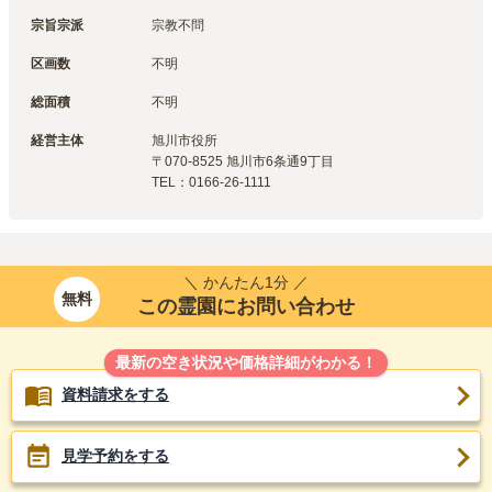
宗旨宗派
宗教不問
区画数
不明
総面積
不明
経営主体
旭川市
役所
〒
070-8525
旭川市6条通9丁目
TEL：
0166-26-1111
＼ かんたん1分 ／
無料
この霊園にお問い合わせ
最新の空き状況や価格詳細がわかる！
資料請求をする
見学予約をする