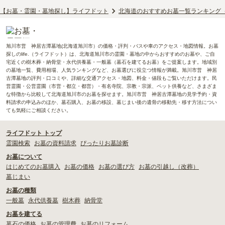
【お墓・霊園・墓地探し】ライフドット
北海道のおすすめお墓一覧ランキング
旭川市営 神居古潭墓地(北海道旭川市）の価格・評判・バスや車のアクセス・地図情報。お墓
探しのlife.（ライフドット）は、北海道旭川市の霊園・墓地の中からおすすめのお墓や、ご自
宅近くの樹木葬・納骨堂・永代供養墓・一般墓（墓石を建てるお墓）をご提案します。地域別
の墓地一覧、費用相場、人気ランキングなど、お墓選びに役立つ情報が満載。旭川市営 神居
古潭墓地の評判・口コミや、詳細な交通アクセス・地図、料金・値段もご覧いただけます。民
営霊園・公営霊園（市営・都立・都営）・有名寺院、宗教・宗派、ペット供養など、さまざま
な特徴から比較して北海道旭川市のお墓を探せます。旭川市営 神居古潭墓地の見学予約・資
料請求の申込みのほか、墓石購入、お墓の移設、墓じまい後の遺骨の移動先・移す方法につい
ても気軽にご相談ください。
ライフドット トップ
霊園検索
お墓の資料請求
ぴったりお墓診断
お墓について
はじめてのお墓購入
お墓の価格
お墓の選び方
お墓の引越し（改葬）
墓じまい
お墓の種類
一般墓
永代供養墓
樹木葬
納骨堂
お墓を建てる
墓石の価格
お墓の管理費
お墓のリフォーム