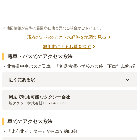
※地図情報が実際の霊園所在地と異なる場合がございます。
現在地からのアクセス経路を地図で見る
旭川市
にあるお墓を探す
電車・バスでのアクセス方法
・北海道中央バスに乗車、「神居古潭小学校バス停」下車徒歩約5分
近くにある駅
JR函館本線(小樽～旭川)
納内
駅（
5.8km
）
周辺で利用可能なタクシー会社
旭タクシー株式会社 016-648-1151
車でのアクセス方法
・「比布北インター」から車で約50分