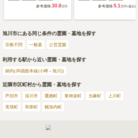
30.8
5.1
参考価格:
参考価格:
万円
万円
+墓石代
旭川市
にある同じ条件の霊園・墓地を探す
宗教不問
一般墓
公営霊園
利用する駅から近い霊園・墓地を探す
納内(JR函館本線(小樽～旭川))
近隣市区町村から霊園・墓地を探す
芦別市
深川市
鷹栖町
東神楽町
当麻町
上川町
美瑛町
和寒町
幌加内町