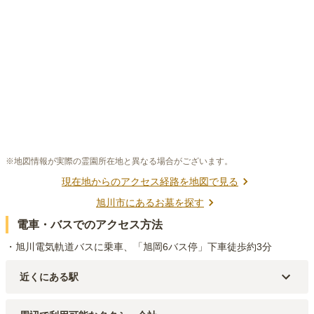
※地図情報が実際の霊園所在地と異なる場合がございます。
現在地からのアクセス経路を地図で見る
旭川市
にあるお墓を探す
電車・バスでのアクセス方法
・旭川電気軌道バスに乗車、「旭岡6バス停」下車徒歩約3分
近くにある駅
JR函館本線(小樽～旭川)
伊納
駅（
7.4km
）
JR函館本線(小樽～旭川)
近文
駅（
7.9km
）