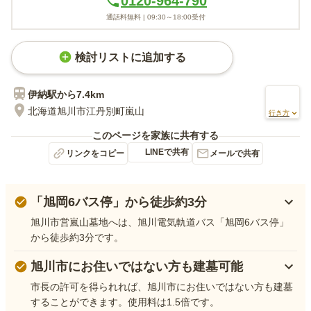
0120-964-790
通話料無料 |
09:30～18:00
受付
検討リストに追加する
伊納
駅から
7.4km
北海道旭川市江丹別町嵐山
行き方
このページを家族に共有する
LINEで共有
リンクをコピー
メールで共有
「旭岡6バス停」から徒歩約3分
旭川市営嵐山墓地へは、旭川電気軌道バス「旭岡6バス停」
から徒歩約3分です。
旭川市にお住いではない方も建墓可能
市長の許可を得られれば、旭川市にお住いではない方も建墓
することができます。使用料は1.5倍です。