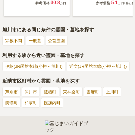
30.8
5.1
参考価格:
参考価格:
万円
万円
+墓石代
旭川市
にある同じ条件の霊園・墓地を探す
宗教不問
一般墓
公営霊園
利用する駅から近い霊園・墓地を探す
伊納(JR函館本線(小樽～旭川))
近文(JR函館本線(小樽～旭川))
近隣市区町村から霊園・墓地を探す
芦別市
深川市
鷹栖町
東神楽町
当麻町
上川町
美瑛町
和寒町
幌加内町