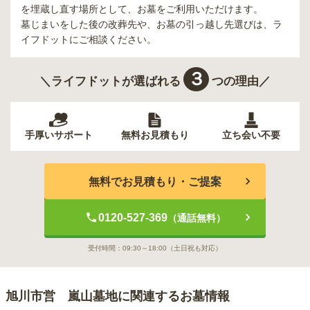
を埋蔵し直す場所として、お墓をご利用いただけます。
墓じまいをした後の改葬先や、お墓の引っ越し先選びは、ラ
イフドットにご相談ください。
３
＼ライフドットが選ばれる
つの理由／
手厚いサポート
無料お見積もり
立ち会い不要
無料でお見積もり・ご提案
0120-527-369
（通話無料）
受付時間：
09:30～18:00
（土日祝も対応）
旭川市営 嵐山墓地
に関連するお墓情報