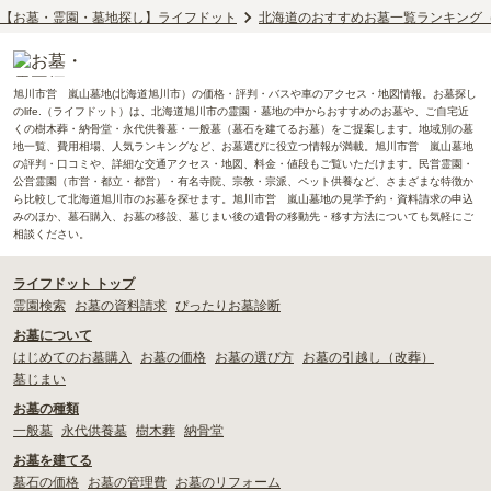
【お墓・霊園・墓地探し】ライフドット
北海道のおすすめお墓一覧ランキング
旭川市営 嵐山墓地(北海道旭川市）の価格・評判・バスや車のアクセス・地図情報。お墓探し
のlife.（ライフドット）は、北海道旭川市の霊園・墓地の中からおすすめのお墓や、ご自宅近
くの樹木葬・納骨堂・永代供養墓・一般墓（墓石を建てるお墓）をご提案します。地域別の墓
地一覧、費用相場、人気ランキングなど、お墓選びに役立つ情報が満載。旭川市営 嵐山墓地
の評判・口コミや、詳細な交通アクセス・地図、料金・値段もご覧いただけます。民営霊園・
公営霊園（市営・都立・都営）・有名寺院、宗教・宗派、ペット供養など、さまざまな特徴か
ら比較して北海道旭川市のお墓を探せます。旭川市営 嵐山墓地の見学予約・資料請求の申込
みのほか、墓石購入、お墓の移設、墓じまい後の遺骨の移動先・移す方法についても気軽にご
相談ください。
ライフドット トップ
霊園検索
お墓の資料請求
ぴったりお墓診断
お墓について
はじめてのお墓購入
お墓の価格
お墓の選び方
お墓の引越し（改葬）
墓じまい
お墓の種類
一般墓
永代供養墓
樹木葬
納骨堂
お墓を建てる
墓石の価格
お墓の管理費
お墓のリフォーム