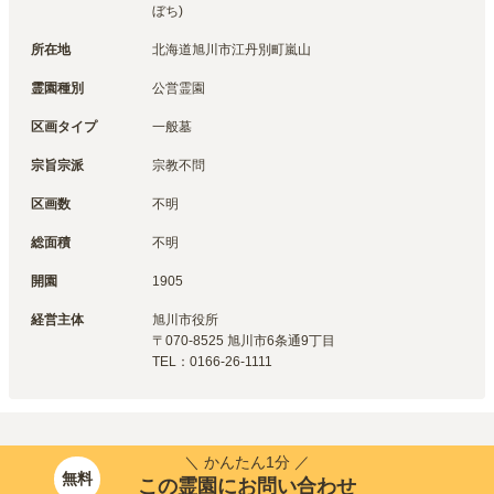
ぼち)
所在地
北海道旭川市江丹別町嵐山
霊園種別
公営霊園
区画タイプ
一般墓
宗旨宗派
宗教不問
区画数
不明
総面積
不明
開園
1905
経営主体
旭川市
役所
〒
070-8525
旭川市6条通9丁目
TEL：
0166-26-1111
＼ かんたん1分 ／
無料
この霊園にお問い合わせ