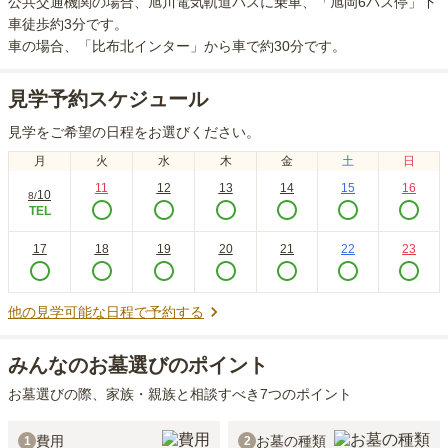
公共交通機関の場合
、旭川電気軌道バスに乗車、「旭岡6バス停」下
車徒歩約3分
です。
車の場合
、「比布北インター」から車で約30分
です。
見学予約スケジュール
見学をご希望の日程をお選びください。
月
火
水
木
金
土
日
11
12
13
14
15
16
10
8
/
TEL
17
18
19
20
21
22
23
他の見学可能な日程で予約する
みんなのお墓選びのポイント
お墓選びの際、家族・親族と相談すべき7つのポイント
費用
お墓の種類
1
2