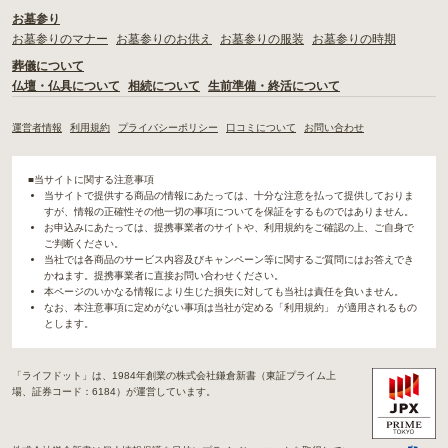
お墓参り
お墓参りのマナー
お墓参りのお供え
お墓参りの服装
お墓参りの時期
葬儀について
仏壇・仏具について
相続について
生前準備・終活について
運営者情報
利用規約
プライバシーポリシー
口コミについて
お問い合わせ
■当サイトに関する注意事項
当サイトで提供する商品の情報にあたっては、十分な注意を払って提供しておりま
すが、情報の正確性その他一切の事項についてを保証をするものではありません。
お申込みにあたっては、提携事業者のサイトや、利用規約をご確認の上、ご自身で
ご判断ください。
当社では各商品のサービス内容及びキャンペーン等に関するご質問にはお答えでき
かねます。提携事業者に直接お問い合わせください。
本ページのいかなる情報により生じた損失に対しても当社は責任を負いません。
なお、本注意事項に定めがない事項は当社が定める「利用規約」 が適用されるもの
とします。
「ライフドット」は、1984年創業の株式会社鎌倉新書（東証プライム上
場、証券コード：6184）が運営しています。