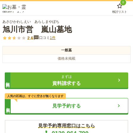
0
検討リスト
あさひかわしえい あらしまやぼち
旭川市営 嵐山墓地
2.6
口コミ
1
件
一般墓
価格未掲載
まずは
無料
資料請求する
人気の区画は、すぐに空きが無くなります
見学予約する
無料
見学予約専用窓口はこちら