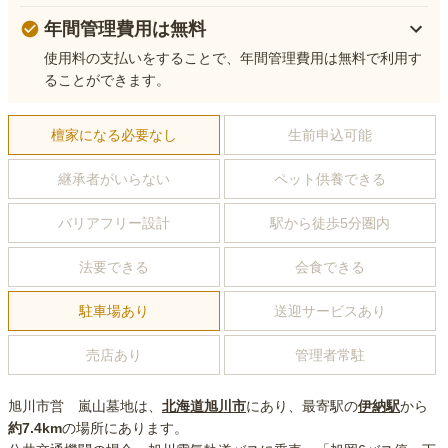
年間管理費用は無料
使用料の支払いをすることで、年間管理費用は無料で利用す
ることができます。
檀家になる必要なし
生前申込可能
継承者がいらない
ペット供養できる
バリアフリー設計
駅から徒歩5分圏内
法要できる
会食できる
駐車場あり
送迎サービスあり
売店あり
管理者常駐
旭川市営 嵐山墓地
は、
北海道
旭川市
にあり
、最寄駅の
伊納
駅
から
約
7.4km
の場所にあり
ます。