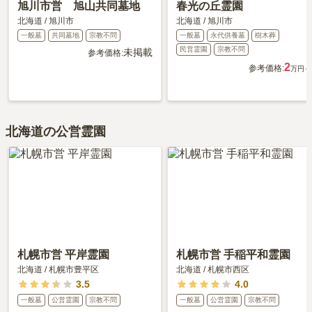
旭川市営 旭山共同墓地
春光の丘霊園
北海道
/
旭川市
北海道
/
旭川市
一般墓
共同墓地
宗教不問
一般墓
永代供養墓
樹木葬
民営霊園
宗教不問
未掲載
参考価格:
2
参考価格:
万円～
北海道の公営霊園
札幌市営 平岸霊園
札幌市営 手稲平和霊園
北海道
/
札幌市豊平区
北海道
/
札幌市西区
3.5
4.0
一般墓
公営霊園
宗教不問
一般墓
公営霊園
宗教不問