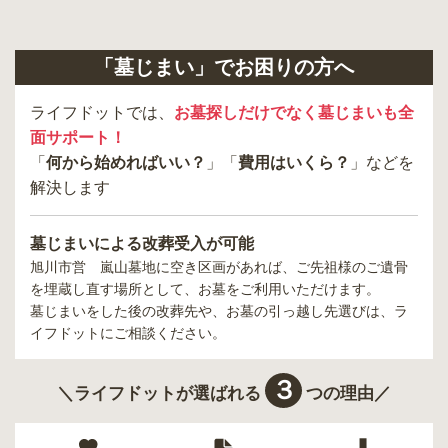
「墓じまい」でお困りの方へ
ライフドットでは、
お墓探しだけでなく墓じまいも全
面サポート！
「
何から始めればいい？
」「
費用はいくら？
」などを
解決します
墓じまいによる改葬受入が可能
旭川市営 嵐山墓地
に空き区画があれば、ご先祖様のご遺骨
を埋蔵し直す場所として、お墓をご利用いただけます。
墓じまいをした後の改葬先や、お墓の引っ越し先選びは、ラ
イフドットにご相談ください。
３
＼ライフドットが選ばれる
つの理由／