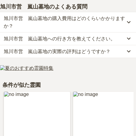
旭川市営 嵐山墓地
のよくある質問
旭川市営 嵐山墓地の購入費用はどのくらいかかります
か？
旭川市営 嵐山墓地への行き方を教えてください。
旭川市営　嵐山墓地の現在の販売価格については現在調査中です。
お墓は、価格が高いものがよい、安いものが悪い、という訳ではあ
旭川市営 嵐山墓地の実際の評判はどうですか？
公共交通機関の場合、旭川電気軌道バスに乗車、「旭岡6バス停」
りません。大切なのは、ご家族が心から納得し、安心してお参りで
下車徒歩約3分です。
きる場所を選ぶことです。
当サイトに寄せられた総合評価は、2.6点です。特に周辺施設が高
車の場合、「比布北インター」から車で約30分です。
く評価されています。
詳しいルートや地図は、本ページの「地図・交通アクセス」欄をご
利用者様からは「里山のようなところで近くには大きなお店はな
確認ください。
条件が似た霊園
い。あらかじめ持参しないといけないところは不便です。子供たち
は虫採りで遊びます。」といったお声をいただいております。