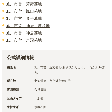
旭川市営 芳野墓地
旭川市営 嵐山墓地
旭川市営 ３号墓地
旭川市営 神居古潭墓地
旭川市営 神居墓地
旭川市営 倉沼墓地
公式詳細情報
施設名
旭川市営　近文墓地(あさひかわしえい　ちかぶみぼ
ち)
所在地
北海道旭川市字近文6線1号
霊園種別
公営霊園
区画タイプ
一般墓
宗旨宗派
宗教不問