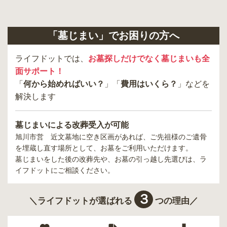
「墓じまい」でお困りの方へ
ライフドットでは、
お墓探しだけでなく墓じまいも全
面サポート！
「
何から始めればいい？
」「
費用はいくら？
」などを
解決します
墓じまいによる改葬受入が可能
旭川市営 近文墓地
に空き区画があれば、ご先祖様のご遺骨
を埋蔵し直す場所として、お墓をご利用いただけます。
墓じまいをした後の改葬先や、お墓の引っ越し先選びは、ラ
イフドットにご相談ください。
３
＼ライフドットが選ばれる
つの理由／