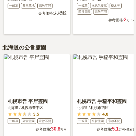
一般墓
共同墓地
宗教不問
一般墓
永代供養墓
樹木葬
民営霊園
宗教不問
未掲載
参考価格:
2
参考価格:
万円～
北海道の公営霊園
札幌市営 平岸霊園
札幌市営 手稲平和霊園
北海道
/
札幌市豊平区
北海道
/
札幌市西区
3.5
4.0
一般墓
公営霊園
宗教不問
一般墓
公営霊園
宗教不問
30.8
5.1
参考価格:
参考価格:
万円
万円
+墓石代