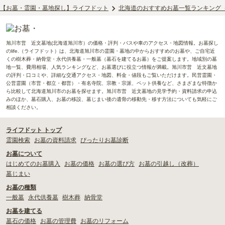
【お墓・霊園・墓地探し】ライフドット
北海道のおすすめお墓一覧ランキング
旭川市営 近文墓地(北海道旭川市）の価格・評判・バスや車のアクセス・地図情報。お墓探し
のlife.（ライフドット）は、北海道旭川市の霊園・墓地の中からおすすめのお墓や、ご自宅近
くの樹木葬・納骨堂・永代供養墓・一般墓（墓石を建てるお墓）をご提案します。地域別の墓
地一覧、費用相場、人気ランキングなど、お墓選びに役立つ情報が満載。旭川市営 近文墓地
の評判・口コミや、詳細な交通アクセス・地図、料金・値段もご覧いただけます。民営霊園・
公営霊園（市営・都立・都営）・有名寺院、宗教・宗派、ペット供養など、さまざまな特徴か
ら比較して北海道旭川市のお墓を探せます。旭川市営 近文墓地の見学予約・資料請求の申込
みのほか、墓石購入、お墓の移設、墓じまい後の遺骨の移動先・移す方法についても気軽にご
相談ください。
ライフドット トップ
霊園検索
お墓の資料請求
ぴったりお墓診断
お墓について
はじめてのお墓購入
お墓の価格
お墓の選び方
お墓の引越し（改葬）
墓じまい
お墓の種類
一般墓
永代供養墓
樹木葬
納骨堂
お墓を建てる
墓石の価格
お墓の管理費
お墓のリフォーム