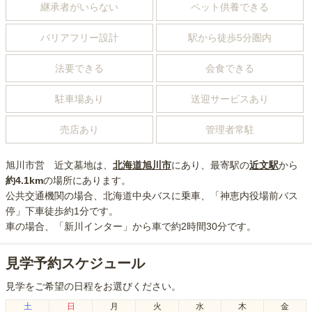
継承者がいらない
ペット供養できる
バリアフリー設計
駅から徒歩5分圏内
法要できる
会食できる
駐車場あり
送迎サービスあり
売店あり
管理者常駐
旭川市営 近文墓地
は、
北海道
旭川市
にあり
、最寄駅の
近文
駅
から
約
4.1km
の場所にあり
ます。
公共交通機関の場合
、北海道中央バスに乗車、「神恵内役場前バス
停」下車徒歩約1分
です。
車の場合
、「新川インター」から車で約2時間30分
です。
見学予約スケジュール
見学をご希望の日程をお選びください。
土
日
月
火
水
木
金