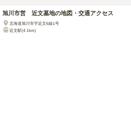
旭川市営 近文墓地の地図・交通アクセス
北海道旭川市字近文6線1号
近文
駅(
4.1km
)