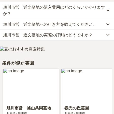
旭川市営 近文墓地の購入費用はどのくらいかかります
か？
旭川市営 近文墓地への行き方を教えてください。
旭川市営　近文墓地の現在の販売価格については現在調査中です。
お墓は、価格が高いものがよい、安いものが悪い、という訳ではあ
旭川市営 近文墓地の実際の評判はどうですか？
公共交通機関の場合、北海道中央バスに乗車、「神恵内役場前バス
りません。大切なのは、ご家族が心から納得し、安心してお参りで
停」下車徒歩約1分です。
きる場所を選ぶことです。
旭川市営　近文墓地の口コミはまだ投稿されておりません。
車の場合、「新川インター」から車で約2時間30分です。
口コミはあくまで一つの目安です。資料請求や現地見学を通して、
詳しいルートや地図は、本ページの「地図・交通アクセス」欄をご
ご自身の目で雰囲気を確認してみることをおすすめします。
確認ください。
条件が似た霊園
旭川市営 旭山共同墓地
春光の丘霊園
北海道
/
旭川市
北海道
/
旭川市