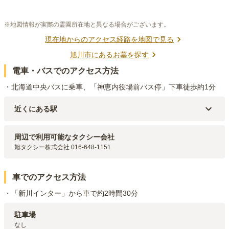
※地図情報が実際の霊園所在地と異なる場合がございます。
現在地からのアクセス経路を地図で見る
旭川市
にあるお墓を探す
電車・バスでのアクセス方法
・北海道中央バスに乗車、「神恵内役場前バス停」下車徒歩約1分
近くにある駅
JR函館本線(小樽～旭川)
近文
駅（
4.1km
）
JR宗谷本線
新旭川
駅（
5.8km
）
周辺で利用可能なタクシー会社
JR富良野線
旭川
駅（
6.2km
）
旭タクシー株式会社 016-648-1151
車でのアクセス方法
・「新川インター」から車で約2時間30分
駐車場
なし