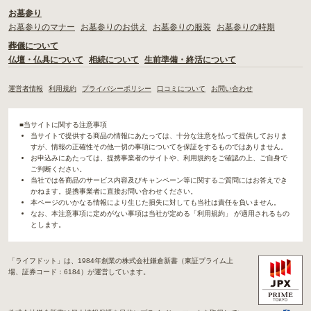
お墓参り
お墓参りのマナー
お墓参りのお供え
お墓参りの服装
お墓参りの時期
葬儀について
仏壇・仏具について
相続について
生前準備・終活について
運営者情報
利用規約
プライバシーポリシー
口コミについて
お問い合わせ
■当サイトに関する注意事項
当サイトで提供する商品の情報にあたっては、十分な注意を払って提供しておりま
すが、情報の正確性その他一切の事項についてを保証をするものではありません。
お申込みにあたっては、提携事業者のサイトや、利用規約をご確認の上、ご自身で
ご判断ください。
当社では各商品のサービス内容及びキャンペーン等に関するご質問にはお答えでき
かねます。提携事業者に直接お問い合わせください。
本ページのいかなる情報により生じた損失に対しても当社は責任を負いません。
なお、本注意事項に定めがない事項は当社が定める「利用規約」 が適用されるもの
とします。
「ライフドット」は、1984年創業の株式会社鎌倉新書（東証プライム上
場、証券コード：6184）が運営しています。