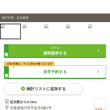
旭川市営 近文墓地
まずは
無料
資料請求する
人気の区画は、すぐに空きが無くなります
見学予約する
無料
検討リストに追加する
近文
駅から
4.1km
北海道旭川市字近文6線1号
行き方