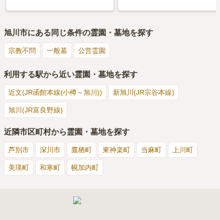
旭川市
にある同じ条件の霊園・墓地を探す
宗教不問
一般墓
公営霊園
利用する駅から近い霊園・墓地を探す
近文(JR函館本線(小樽～旭川))
新旭川(JR宗谷本線)
旭川(JR富良野線)
近隣市区町村から霊園・墓地を探す
芦別市
深川市
鷹栖町
東神楽町
当麻町
上川町
美瑛町
和寒町
幌加内町