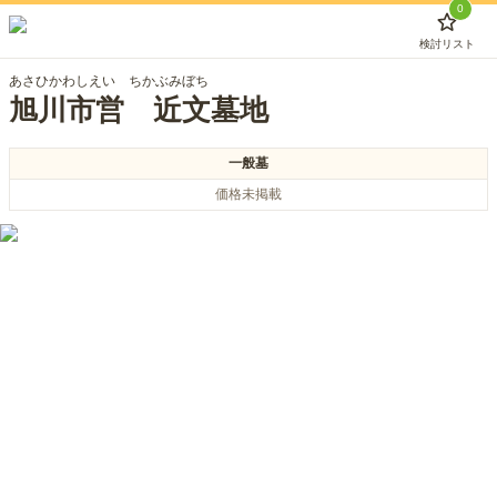
0
検討リスト
あさひかわしえい ちかぶみぼち
旭川市営 近文墓地
一般墓
価格未掲載