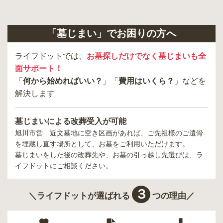
「墓じまい」でお困りの方へ
ライフドットでは、
お墓探しだけでなく墓じまいも全
面サポート！
「
何から始めればいい？
」「
費用はいくら？
」などを
解決します
墓じまいによる改葬受入が可能
旭川市営 近文墓地
に空き区画があれば、ご先祖様のご遺骨
を埋蔵し直す場所として、お墓をご利用いただけます。
墓じまいをした後の改葬先や、お墓の引っ越し先選びは、ラ
イフドットにご相談ください。
３
＼ライフドットが選ばれる
つの理由／