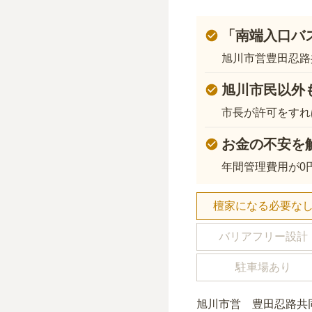
「南端入口バ
旭川市営豊田忍路
旭川市民以外
市長が許可をすれ
お金の不安を
年間管理費用が0
檀家になる必要な
バリアフリー設計
駐車場あり
旭川市営 豊田忍路共