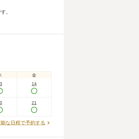
です。
木
金
3
14
0
21
可能な日程で予約する