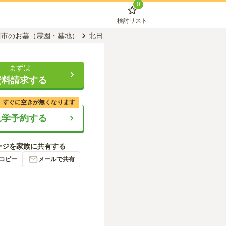
0
検討リスト
川市のお墓（霊園・墓地）
北日ノ出駅のお墓（霊園・墓地）
旭川市
まずは
資料請求する
、すぐに空きが無くなります
見学予約する
ージを家族に共有する
コピー
メールで共有