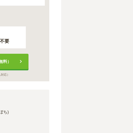
不要
無料）
も対応）
ぼち)