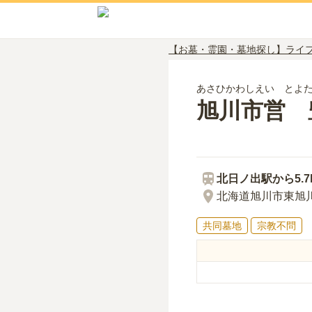
【お墓・霊園・墓地探し】ライ
あさひかわしえい とよ
旭川市営 
北日ノ出
駅から
5.
北海道旭川市東旭
共同墓地
宗教不問