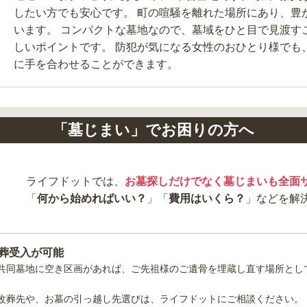
したい方でも安心です。 町の喧騒を離れた場所にあり、豊
います。 コンパクトな墓地なので、墓域をひと目で見渡す
しいポイントです。 防犯が気になる女性のおひとり様でも
に手を合わせることができます。
「墓じまい」でお困りの方へ
ライフドットでは、
お墓探しだけでなく墓じまいも全面
「
何から始めればいい？
」「
費用はいくら？
」などを解
葬受入が可能
共同墓地
に空き区画があれば、ご先祖様のご遺骨を埋蔵し直す場所とし
改葬先や、お墓の引っ越し先選びは、ライフドットにご相談ください。