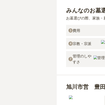
みんなのお墓
お墓選びの際、家族・
費用
1
宗教・宗派
4
管理のしや
7
すさ
旭川市営 豊