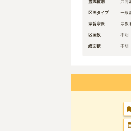
霊園種別
共同
区画タイプ
一般
宗旨宗派
宗教
区画数
不明
総面積
不明