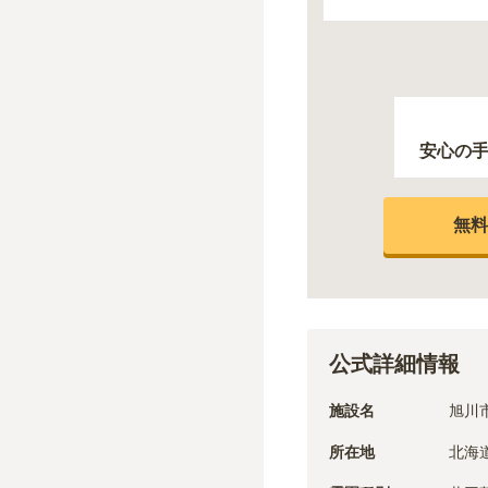
安心の
無料
公式詳細情報
施設名
旭川
所在地
北海