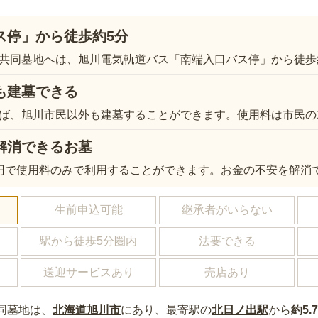
ス停」から徒歩約5分
共同墓地へは、旭川電気軌道バス「南端入口バス停」から徒歩
も建墓できる
ば、旭川市民以外も建墓することができます。使用料は市民の1
解消できるお墓
円で使用料のみで利用することができます。お金の不安を解消
し
生前申込可能
継承者がいらない
駅から徒歩5分圏内
法要できる
送迎サービスあり
売店あり
同墓地
は、
北海道
旭川市
にあり
、最寄駅の
北日ノ出
駅
から
約
5.