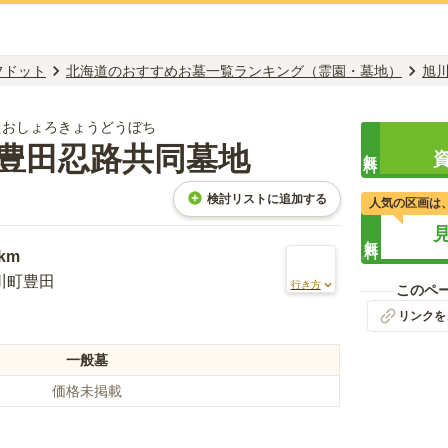
フドット
北海道のおすすめお墓一覧ランキング（霊園・墓地）
旭
たおしょろきょうどうぼち
豊田忍路共同墓地
無料
検討リストに追加する
人気の区画は
無料
7km
川町豊田
行き方
このペ
リンクを
一般墓
価格未掲載