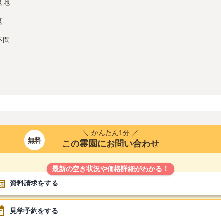
墓地
墓
不問
＼ かんたん1分 ／
無料
この霊園にお問い合わせ
最新の空き状況や価格詳細がわかる！
資料請求をする
見学予約をする