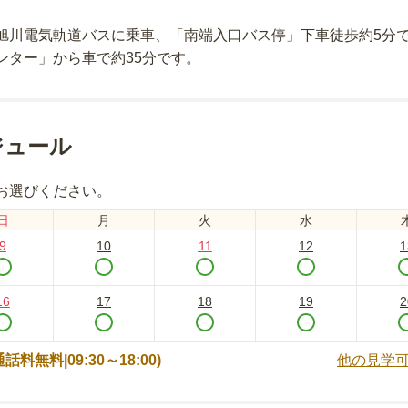
旭川電気軌道バスに乗車、「南端入口バス停」下車徒歩約5分
ンター」から車で約35分
です。
ジュール
お選びください。
日
月
火
水
9
10
11
12
1
16
17
18
19
2
 (通話料無料|
09:30～18:00
)
他の見学