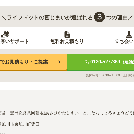
３
＼ライフドットの墓じまいが選ばれる
つの理由／
手厚いサポート
無料お見積もり
立ち会い
でお見積もり・ご提案
0120-527-369
（通話
受付時間：
09:30～18:00
（土日祝
市営　豊田忍路共同墓地(あさひかわしえい　とよたおしょろきょうどう
道旭川市東旭川町豊田