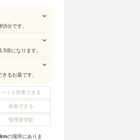
約5分です。
.5倍になります。
できるお墓です。
ペット供養できる
会食できる
管理者常駐
7km
の場所にあり
ま