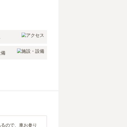
ス
設備
あるので、車お参り