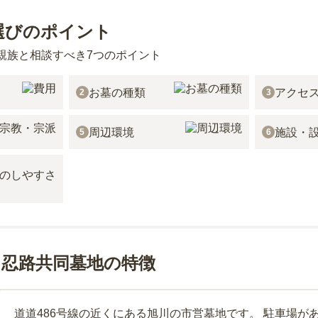
選びのポイント
親族と相談すべき7つのポイント
お墓の種類
アクセ
2
3
周辺環境
施設・
5
6
田忍路共同墓地の特徴
道道486号線の近くにある旭川の市営墓地です。 駐車場が