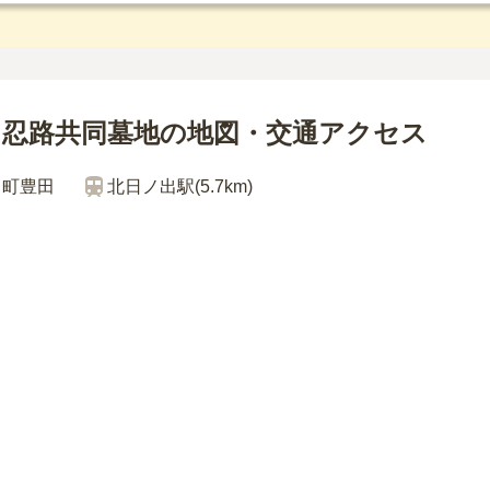
田忍路共同墓地の地図・交通アクセス
川町豊田
北日ノ出
駅(
5.7km
)