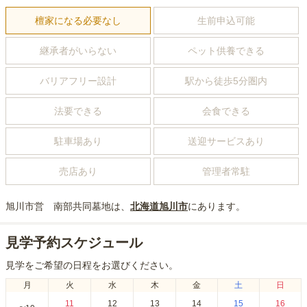
檀家になる必要なし
生前申込可能
継承者がいらない
ペット供養できる
バリアフリー設計
駅から徒歩5分圏内
法要できる
会食できる
駐車場あり
送迎サービスあり
売店あり
管理者常駐
旭川市営 南部共同墓地
は、
北海道
旭川市
にあり
ます。
見学予約スケジュール
見学をご希望の日程をお選びください。
月
火
水
木
金
土
日
11
12
13
14
15
16