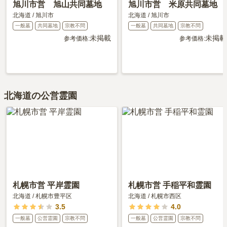
旭川市営 旭山共同墓地
旭川市営 米原共同墓地
北海道
/
旭川市
北海道
/
旭川市
一般墓
共同墓地
宗教不問
一般墓
共同墓地
宗教不問
未掲載
未掲載
参考価格:
参考価格:
北海道の公営霊園
札幌市営 平岸霊園
札幌市営 手稲平和霊園
北海道
/
札幌市豊平区
北海道
/
札幌市西区
3.5
4.0
一般墓
公営霊園
宗教不問
一般墓
公営霊園
宗教不問