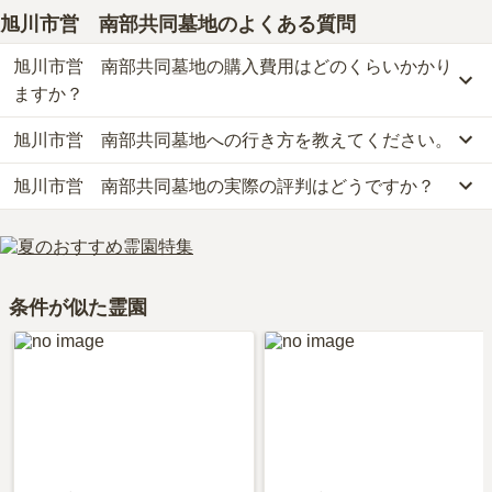
旭川市営 南部共同墓地
のよくある質問
旭川市営 南部共同墓地の購入費用はどのくらいかかり
ますか？
旭川市営 南部共同墓地への行き方を教えてください。
旭川市営　南部共同墓地の現在の販売価格については現在調査中で
す。
旭川市営 南部共同墓地の実際の評判はどうですか？
旭川市営　南部共同墓地への行き方は現在調査中です。
お墓は、価格が高いものがよい、安いものが悪い、という訳ではあ
詳細な行き方や送迎バスの有無については、資料請求で最新の情報
りません。大切なのは、ご家族が心から納得し、安心してお参りで
当サイトに寄せられた総合評価は、3点です。特に交通利便性、周
をご確認ください。
きる場所を選ぶことです。
辺施設が高く評価されています。
利用者様からは「家とお墓の間にスーパーがあるので、お花、お供
条件が似た霊園
えなど購入する事ができる。お墓は山の中なので近くに飲食店はな
い。」といったお声をいただいております。