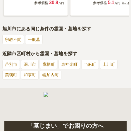
30.8
5.1
参考価格:
参考価格:
万円
万円
+墓石代
旭川市
にある同じ条件の霊園・墓地を探す
宗教不問
一般墓
近隣市区町村から霊園・墓地を探す
芦別市
深川市
鷹栖町
東神楽町
当麻町
上川町
美瑛町
和寒町
幌加内町
「墓じまい」でお困りの方へ