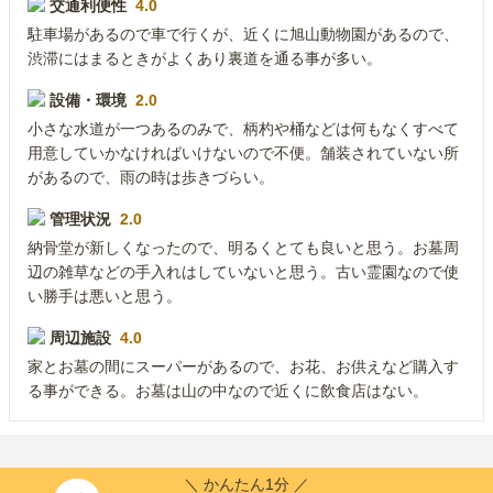
交通利便性
4.0
駐車場があるので車で行くが、近くに旭山動物園があるので、
渋滞にはまるときがよくあり裏道を通る事が多い。
設備・環境
2.0
小さな水道が一つあるのみで、柄杓や桶などは何もなくすべて
用意していかなければいけないので不便。舗装されていない所
があるので、雨の時は歩きづらい。
管理状況
2.0
納骨堂が新しくなったので、明るくとても良いと思う。お墓周
辺の雑草などの手入れはしていないと思う。古い霊園なので使
い勝手は悪いと思う。
周辺施設
4.0
家とお墓の間にスーパーがあるので、お花、お供えなど購入す
る事ができる。お墓は山の中なので近くに飲食店はない。
＼ かんたん1分 ／