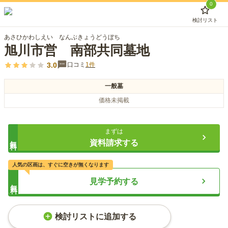
0
検討リスト
あさひかわしえい なんぶきょうどうぼち
旭川市営 南部共同墓地
3.0
口コミ
1
件
一般墓
価格未掲載
まずは
無料
資料請求する
人気の区画は、すぐに空きが無くなります
見学予約する
無料
検討リストに追加する