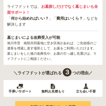
ライフドットでは、
お墓探しだけでなく墓じまいも全
面サポート！
「
何から始めればいい？
」「
費用はいくら？
」などを
解決します
墓じまいによる改葬受入が可能
旭川市営 南部共同墓地
に空き区画があれば、ご先祖様のご
遺骨を埋蔵し直す場所として、お墓をご利用いただけます。
墓じまいをした後の改葬先や、お墓の引っ越し先選びは、ラ
イフドットにご相談ください。
３
＼ライフドットが選ばれる
つの理由／
手厚いサポート
無料お見積もり
立ち会い不要