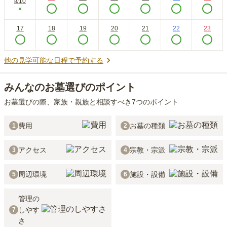
10
8
/
×
17
18
19
20
21
22
23
他の見学可能な日程で予約する
みんなのお墓選びのポイント
お墓選びの際、家族・親族と相談すべき7つのポイント
費用
お墓の種類
1
2
アクセス
宗教・宗派
3
4
周辺環境
施設・設備
5
6
管理の
しやす
7
さ