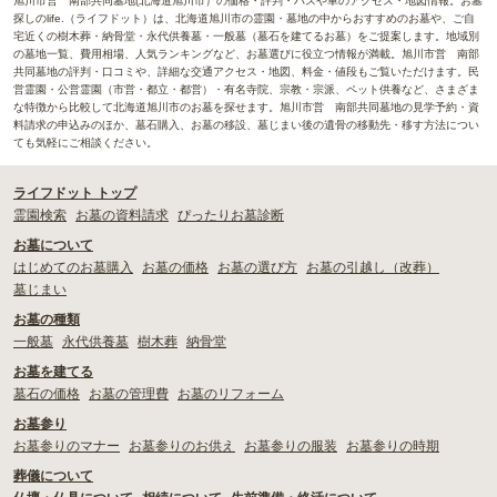
旭川市営 南部共同墓地(北海道旭川市）の価格・評判・バスや車のアクセス・地図情報。お墓
探しのlife.（ライフドット）は、北海道旭川市の霊園・墓地の中からおすすめのお墓や、ご自
宅近くの樹木葬・納骨堂・永代供養墓・一般墓（墓石を建てるお墓）をご提案します。地域別
の墓地一覧、費用相場、人気ランキングなど、お墓選びに役立つ情報が満載。旭川市営 南部
共同墓地の評判・口コミや、詳細な交通アクセス・地図、料金・値段もご覧いただけます。民
営霊園・公営霊園（市営・都立・都営）・有名寺院、宗教・宗派、ペット供養など、さまざま
な特徴から比較して北海道旭川市のお墓を探せます。旭川市営 南部共同墓地の見学予約・資
料請求の申込みのほか、墓石購入、お墓の移設、墓じまい後の遺骨の移動先・移す方法につい
ても気軽にご相談ください。
ライフドット トップ
霊園検索
お墓の資料請求
ぴったりお墓診断
お墓について
はじめてのお墓購入
お墓の価格
お墓の選び方
お墓の引越し（改葬）
墓じまい
お墓の種類
一般墓
永代供養墓
樹木葬
納骨堂
お墓を建てる
墓石の価格
お墓の管理費
お墓のリフォーム
お墓参り
お墓参りのマナー
お墓参りのお供え
お墓参りの服装
お墓参りの時期
葬儀について