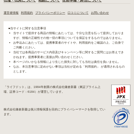
仏壇・仏具について
相続について
生前準備・終活について
運営者情報
利用規約
プライバシーポリシー
口コミについて
お問い合わせ
■当サイトに関する注意事項
当サイトで提供する商品の情報にあたっては、十分な注意を払って提供しておりま
すが、情報の正確性その他一切の事項についてを保証をするものではありません。
お申込みにあたっては、提携事業者のサイトや、利用規約をご確認の上、ご自身で
ご判断ください。
当社では各商品のサービス内容及びキャンペーン等に関するご質問にはお答えでき
かねます。提携事業者に直接お問い合わせください。
本ページのいかなる情報により生じた損失に対しても当社は責任を負いません。
なお、本注意事項に定めがない事項は当社が定める「利用規約」 が適用されるもの
とします。
「ライフドット」は、1984年創業の株式会社鎌倉新書（東証プライム上
場、証券コード：6184）が運営しています。
株式会社鎌倉新書は個人情報保護を目的にプライバシーマークを取得してい
ます。