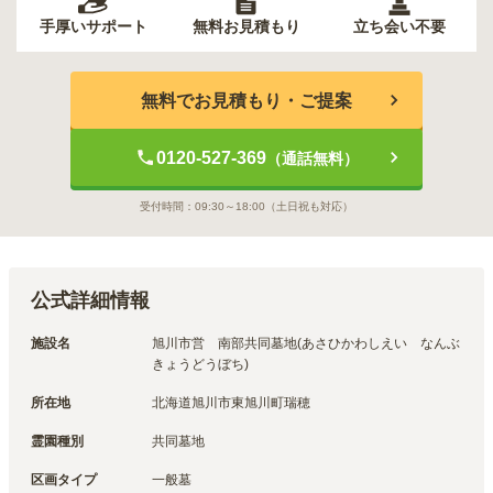
手厚いサポート
無料お見積もり
立ち会い不要
無料でお見積もり・ご提案
0120-527-369
（通話無料）
受付時間：
09:30～18:00
（土日祝も対応）
公式詳細情報
施設名
旭川市営　南部共同墓地(あさひかわしえい　なんぶ
きょうどうぼち)
所在地
北海道旭川市東旭川町瑞穂
霊園種別
共同墓地
区画タイプ
一般墓