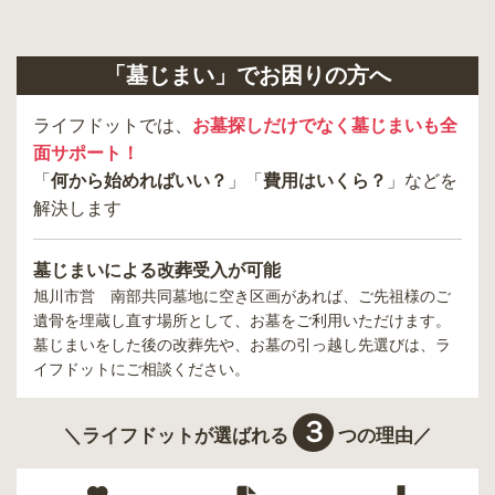
「墓じまい」でお困りの方へ
ライフドットでは、
お墓探しだけでなく墓じまいも全
面サポート！
「
何から始めればいい？
」「
費用はいくら？
」などを
解決します
墓じまいによる改葬受入が可能
旭川市営 南部共同墓地
に空き区画があれば、ご先祖様のご
遺骨を埋蔵し直す場所として、お墓をご利用いただけます。
墓じまいをした後の改葬先や、お墓の引っ越し先選びは、ラ
イフドットにご相談ください。
３
＼ライフドットが選ばれる
つの理由／