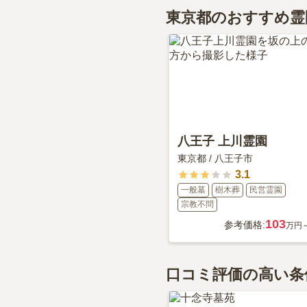
深妙寺 江戸川観音浄
さい。
東京都のおすすめ霊
永代供養について詳し
八王子 上川霊園
東京都
/
八王子市
3.1
一般墓
樹木葬
民営霊園
宗教不問
103
参考価格:
万円
口コミ評価の高い条