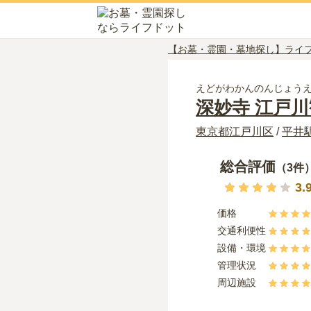
【お墓・霊園・墓地探し】ライ
えどがわかんのんじょう
深妙寺 江戸
東京都
江戸川区
/
平井
総合評価
（
3
件
3.
価格
交通利便性
設備・環境
管理状況
周辺施設