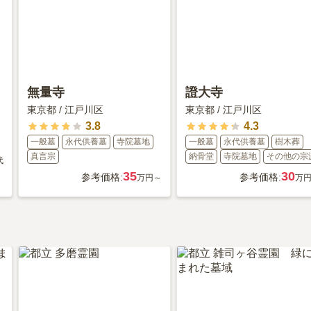
無量寺
證大寺
東京都
/
江戸川区
東京都
/
江戸川区
3.8
4.3
一般墓
永代供養墓
寺院墓地
一般墓
永代供養墓
樹木葬
真言宗
納骨堂
寺院墓地
その他の宗
代
35
30
参考価格:
参考価格:
万円～
万