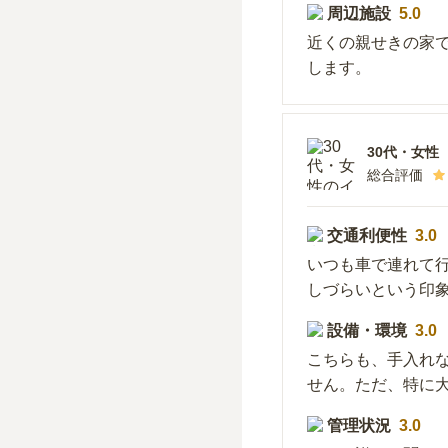
周辺施設
5.0
近くの親せきの家
します。
30代
・
女性
総合評価
交通利便性
3.0
いつも車で連れて
しづらいという印
設備・環境
3.0
こちらも、手入れ
せん。ただ、特に
管理状況
3.0