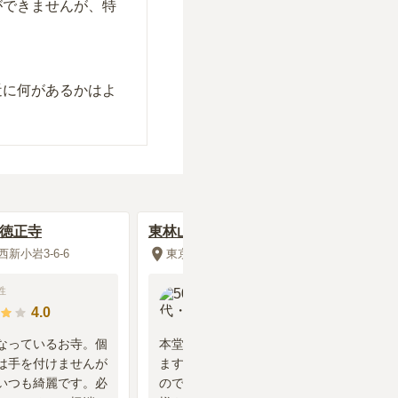
ができませんが、特
近に何があるかはよ
 徳正寺
東林山 華蔵院 寶蓮寺
新小岩3-6-6
東京都江東区亀戸4-35-12
性
50代
・
男性
4.0
4.8
なっているお寺。個
本堂に入る入り口に事務所があり
は手を付けませんが
ます。御住職は大変お忙しい方な
いつも綺麗です。必
ので不在の場合が多いですが、奥