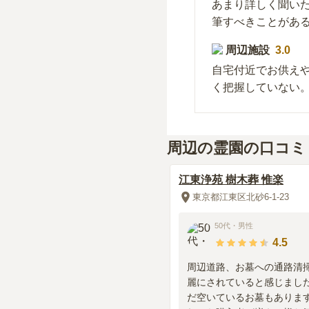
あまり詳しく聞い
筆すべきことがあ
周辺施設
3.0
自宅付近でお供え
く把握していない
周辺の霊園の口コミ
江東浄苑 樹木葬 惟楽
東京都江東区北砂6-1-23
50代
・
男性
4.5
周辺道路、お墓への通路清
麗にされていると感じまし
だ空いているお墓もありま