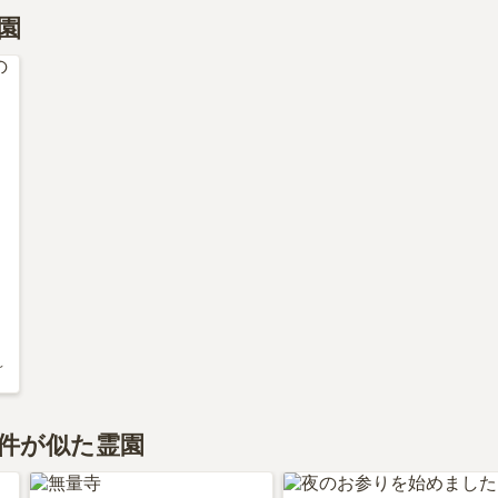
苑がある東京都の永代供養墓の相場価格は、約61万円です。
園
く知りたい方は『
永代供養墓をわかりやすく解説！
』をご覧く
～
件が似た霊園