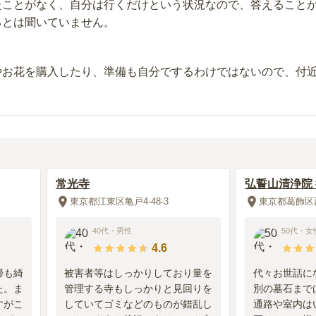
たことがなく、自分は行くだけという状況なので、答えること
るとは聞いていません。
やお花を購入したり、準備も自分でするわけではないので、付
。
常光寺
弘誓山清浄院
東京都江東区亀戸4-48-3
東京都葛飾区西
40代
・
男性
50代
・
女
4.6
掃も綺
被害者等はしっかりしており量を
代々お世話に
た。ま
管理する寺もしっかりと見回りを
別の墓石まで
すがこ
していてゴミなどのものが錯乱し
通路や室内は