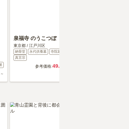
泉福寺 のうこつぼ
日蓮宗 江久山 感應寺
東京都
/
江戸川区
(通称：蓮光院)
納骨堂
永代供養墓
寺院墓地
東京都
/
江戸川区
真言宗
一般墓
納骨堂
寺院墓地
派
49.8
日蓮宗
参考価格:
万円
30
円～
参考価格:
万