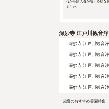
れから購入者が増える様な
ました。
深妙寺 江戸川観音浄
深妙寺 江戸川観音
深妙寺 江戸川観音
深妙寺 江戸川観音浄
なお、深妙寺 江戸川
深妙寺 江戸川観音
公共交通機関の場合、
お墓は、価格が高いも
詳しいルートや地図は
納得し、安心してお参
深妙寺 江戸川観音
当サイトに寄せられた
利用者様からは「近く
深妙寺 江戸川観音
はい、深妙寺 江戸川
線香を用意します。」
費用は、約35万円か
はい、深妙寺 江戸川
深妙寺 江戸川観音浄
費用は、約35万円か
納骨堂
について詳しく