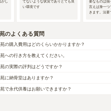
気がし
てないような状況でありとても良
要なものは揃
い環境です
言えば身一つ
きます。法要
う場合は幾ば
ます。
苑
のよくある質問
浄苑の購入費用はどのくらいかかりますか？
浄苑への行き方を教えてください。
苑では、納骨堂が約35万円からお求めいただけます。
観音浄苑がある東京都の相場は、納骨堂が約65万円です。
浄苑の実際の評判はどうですか？
東急田園都市線・東急大井町線「二子玉川駅」から徒歩約5分
のがよい、安いものが悪い、という訳ではありません。大切な
、本ページの「地図・交通アクセス」欄をご確認ください。
りできる場所を選ぶことです。
浄苑に納骨堂はありますか？
総合評価は、3.9点です。特に価格が高く評価されています。
の親せきの家で揃えてもらうことが多いのですが、気まずいと
浄苑で永代供養はお願いできますか？
観音浄苑には7種類の納骨堂がございます。
といったお声をいただいております。
らとなっております。
観音浄苑は永代供養に対応しています。
苑がある東京都の納骨堂の相場価格は、約65万円です。
らとなっております。
知りたい方は『
納骨堂とは？お墓との違い・費用・デメリット