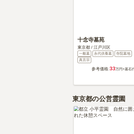
十念寺墓苑
東京都
/
江戸川区
一般墓
永代供養墓
寺院墓地
真言宗
33
参考価格:
万円
+墓石
東京都の公営霊園