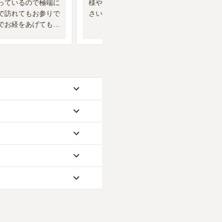
っているので極端に
様やお坊さんが暖かく対応して下
で訪れてもお参りで
さいます。
でお経をあげてもら
くかのお布施が要り
です。
のは、ご家族が心から
きは、こちらが花やお
を解説！
』をご覧くだ