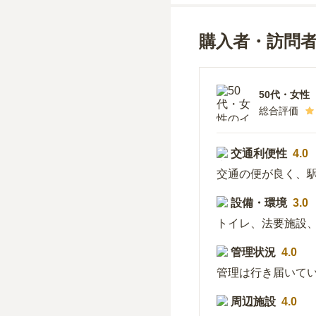
購入者・訪問
50代
・
女性
総合評価
交通利便性
4.0
交通の便が良く、
設備・環境
3.0
トイレ、法要施設
管理状況
4.0
管理は行き届いて
周辺施設
4.0