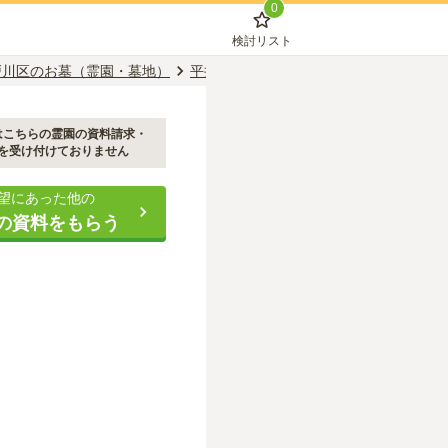
0
検討リスト
戸川区のお墓（霊園・墓地）
平井駅のお墓（霊園・墓地）
深妙寺 
はこちらの霊園の資料請求・
を受け付けておりません
望にあった他の
の資料をもらう