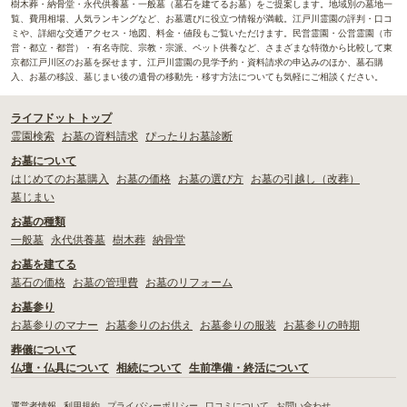
樹木葬・納骨堂・永代供養墓・一般墓（墓石を建てるお墓）をご提案します。地域別の墓地一
覧、費用相場、人気ランキングなど、お墓選びに役立つ情報が満載。江戸川霊園の評判・口コ
ミや、詳細な交通アクセス・地図、料金・値段もご覧いただけます。民営霊園・公営霊園（市
営・都立・都営）・有名寺院、宗教・宗派、ペット供養など、さまざまな特徴から比較して東
京都江戸川区のお墓を探せます。江戸川霊園の見学予約・資料請求の申込みのほか、墓石購
入、お墓の移設、墓じまい後の遺骨の移動先・移す方法についても気軽にご相談ください。
ライフドット トップ
霊園検索
お墓の資料請求
ぴったりお墓診断
お墓について
はじめてのお墓購入
お墓の価格
お墓の選び方
お墓の引越し（改葬）
墓じまい
お墓の種類
一般墓
永代供養墓
樹木葬
納骨堂
お墓を建てる
墓石の価格
お墓の管理費
お墓のリフォーム
お墓参り
お墓参りのマナー
お墓参りのお供え
お墓参りの服装
お墓参りの時期
葬儀について
仏壇・仏具について
相続について
生前準備・終活について
運営者情報
利用規約
プライバシーポリシー
口コミについて
お問い合わせ