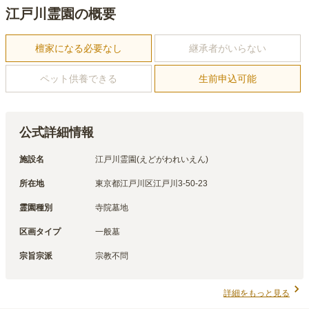
江戸川霊園の概要
檀家になる必要なし
継承者がいらない
ペット供養できる
生前申込可能
公式詳細情報
施設名
江戸川霊園(えどがわれいえん)
所在地
東京都江戸川区江戸川3-50-23
霊園種別
寺院墓地
区画タイプ
一般墓
宗旨宗派
宗教不問
詳細をもっと見る