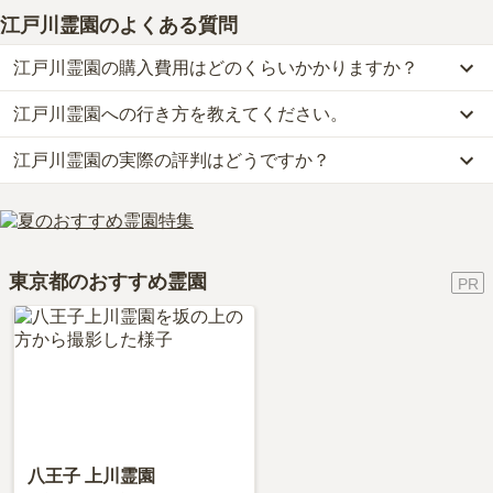
江戸川霊園
のよくある質問
江戸川霊園の購入費用はどのくらいかかりますか？
江戸川霊園への行き方を教えてください。
江戸川霊園では、一般墓が約115万円からお求めいただけます。
なお、江戸川霊園がある東京都の相場は、一般墓が約116万円（墓
江戸川霊園の実際の評判はどうですか？
公共交通機関の場合、都営地下鉄新宿線「一之江駅」から徒歩約10
石代別途）です。
分です。
お墓は、価格が高いものがよい、安いものが悪い、という訳ではあ
江戸川霊園の口コミはまだ投稿されておりません。
車の場合高速7号「一之江」ランプより車で約7分です。
りません。大切なのは、ご家族が心から納得し、安心してお参りで
口コミはあくまで一つの目安です。資料請求や現地見学を通して、
詳しいルートや地図は、本ページの「地図・交通アクセス」欄をご
きる場所を選ぶことです。
ご自身の目で雰囲気を確認してみることをおすすめします。
確認ください。
東京都のおすすめ霊園
八王子 上川霊園