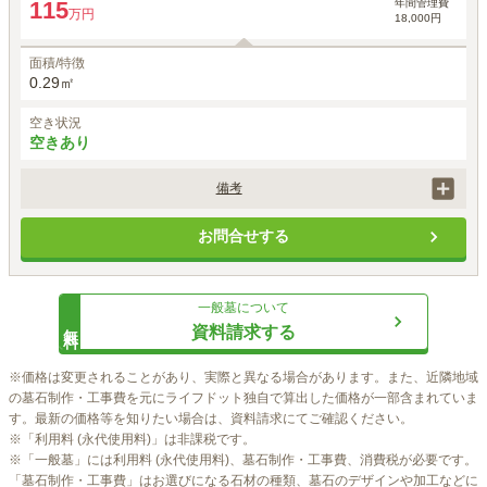
年間管理費
115
万円
18,000円
面積/特徴
0.29㎡
空き状況
空きあり
備考
税込み
お問合せする
一般墓
について
無料
資料請求する
※価格は変更されることがあり、実際と異なる場合があります。また、近隣地域
の墓石制作・工事費を元にライフドット独自で算出した価格が一部含まれていま
す。最新の価格等を知りたい場合は、資料請求にてご確認ください。

※「利用料 (永代使用料)」は非課税です。

※「一般墓」には利用料 (永代使用料)、墓石制作・工事費、消費税が必要です。
「墓石制作・工事費」はお選びになる石材の種類、墓石のデザインや加工などに