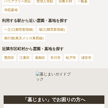
バリアフリー対応
管理人常駐
宗教不問
一般墓
寺院墓地
利用する駅から近い霊園・墓地を探す
一之江(都営新宿線)
瑞江(都営新宿線)
南行徳(東京メトロ東西線)
近隣市区町村から霊園・墓地を探す
墨田区
江東区
葛飾区
市川市
松戸市
浦安市
「墓じまい」でお困りの方へ