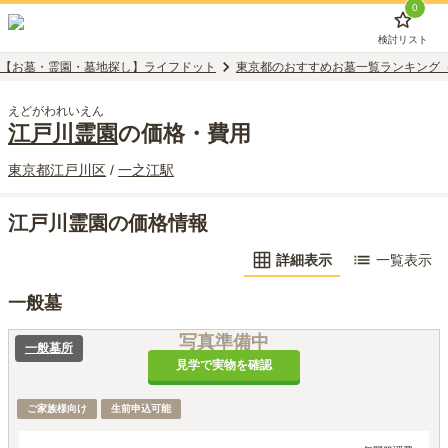
0
検討リスト
【お墓・霊園・墓地探し】ライフドット
東京都のおすすめお墓一覧ランキング
えどがわれいえん
江戸川霊園
の価格・費用
東京都
江戸川区
/
一之江
駅
江戸川霊園の価格情報
詳細表示
一覧表示
一般墓
写真準備中
一般墓所
見学で実物を確認
ご家族様向け
生前申込可能