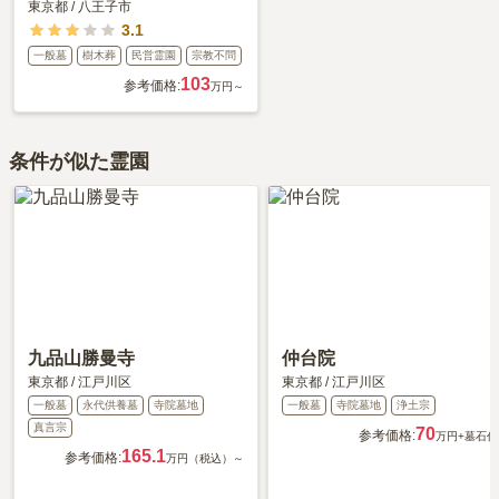
東京都
/
八王子市
3.1
一般墓
樹木葬
民営霊園
宗教不問
103
参考価格:
万円～
条件が似た霊園
九品山勝曼寺
仲台院
東京都
/
江戸川区
東京都
/
江戸川区
一般墓
永代供養墓
寺院墓地
一般墓
寺院墓地
浄土宗
真言宗
70
参考価格:
万円
+墓石代
165.1
参考価格:
万円（税込）～