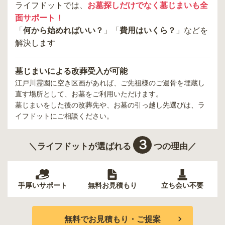
ライフドットでは、
お墓探しだけでなく墓じまいも全
面サポート！
「
何から始めればいい？
」「
費用はいくら？
」などを
解決します
墓じまいによる改葬受入が可能
江戸川霊園
に空き区画があれば、ご先祖様のご遺骨を埋蔵し
直す場所として、お墓をご利用いただけます。
墓じまいをした後の改葬先や、お墓の引っ越し先選びは、ラ
イフドットにご相談ください。
３
＼ライフドットが選ばれる
つの理由／
手厚いサポート
無料お見積もり
立ち会い不要
無料でお見積もり・ご提案