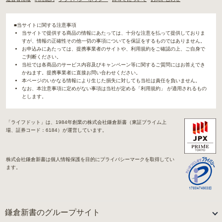
■当サイトに関する注意事項
当サイトで提供する商品の情報にあたっては、十分な注意を払って提供しておりま
すが、情報の正確性その他一切の事項についてを保証をするものではありません。
お申込みにあたっては、提携事業者のサイトや、利用規約をご確認の上、ご自身で
ご判断ください。
当社では各商品のサービス内容及びキャンペーン等に関するご質問にはお答えでき
かねます。提携事業者に直接お問い合わせください。
本ページのいかなる情報により生じた損失に対しても当社は責任を負いません。
なお、本注意事項に定めがない事項は当社が定める「利用規約」 が適用されるもの
とします。
「ライフドット」は、1984年創業の株式会社鎌倉新書（東証プライム上
場、証券コード：6184）が運営しています。
株式会社鎌倉新書は個人情報保護を目的にプライバシーマークを取得してい
ます。
鎌倉新書のグループサイト