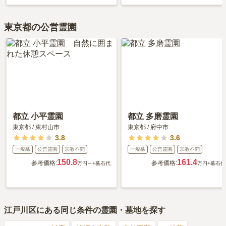
東京都の公営霊園
都立 小平霊園
都立 多磨霊園
東京都
/
東村山市
東京都
/
府中市
3.8
3.6
一般墓
公営霊園
宗教不問
一般墓
公営霊園
宗教不問
150.8
161.4
参考価格:
参考価格:
万円～
+墓石代
万円
+墓石代
江戸川区
にある同じ条件の霊園・墓地を探す