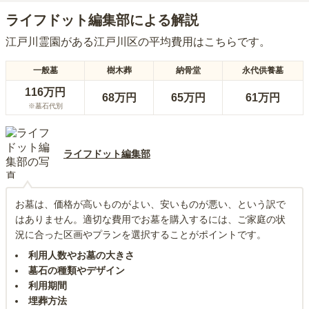
ライフドット編集部による解説
江戸川霊園
がある
江戸川区
の平均費用はこちらです。
一般墓
樹木葬
納骨堂
永代供養墓
116万円
68万円
65万円
61万円
※墓石代別
ライフドット編集部
お墓は、価格が高いものがよい、安いものが悪い、という訳で
はありません。適切な費用でお墓を購入するには、ご家庭の状
況に合った区画やプランを選択することがポイントです。
利用人数やお墓の大きさ
墓石の種類やデザイン
利用期間
埋葬方法