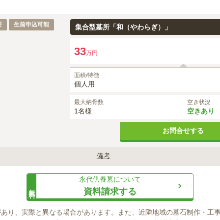
33
万円
要
生前申込可能
集合型墓所「和（やわらぎ）」
33
万円
面積/特徴
個人用
最大納骨数
空き状況
1名様
空きあり
お問合せする
備考
容器に分骨し収め、残りのご遺骨は合葬納骨室に合祀されます。
永代供養墓
について
無料
資料請求する
があり、実際と異なる場合があります。また、近隣地域の墓石制作・工