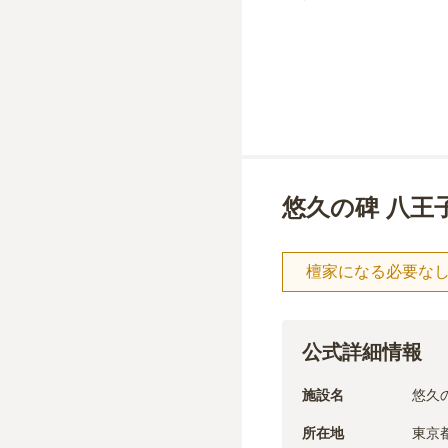
悠久の碑 八王
檀家になる必要な
公式詳細情報
施設名
悠久
所在地
東京