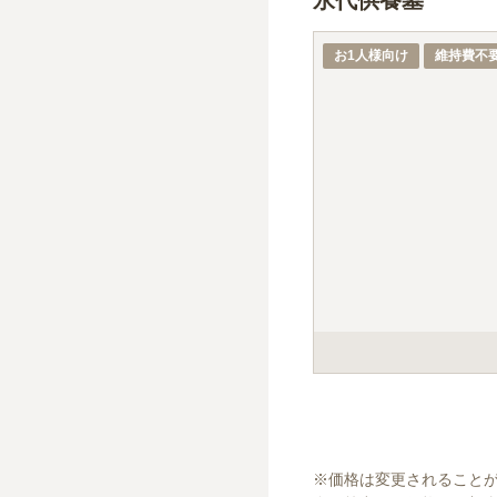
永代供養墓
1名あたりの価格
※最大
1
名
お1人様向け
維持費不
ご遺骨の一部を小さな
※価格は変更されること