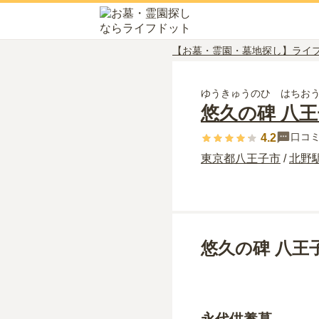
【お墓・霊園・墓地探し】ライ
ゆうきゅうのひ はちお
悠久の碑 八
口コ
4.2
東京都
八王子市
/
北野
悠久の碑 八王