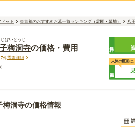
フドット
東京都のおすすめお墓一覧ランキング（霊園・墓地）
八
うじばいとうじ
王子梅洞寺
の価格・費用
無料
霊園詳細
ミ
7
件
人気の区画は
駅
無料
子梅洞寺の価格情報