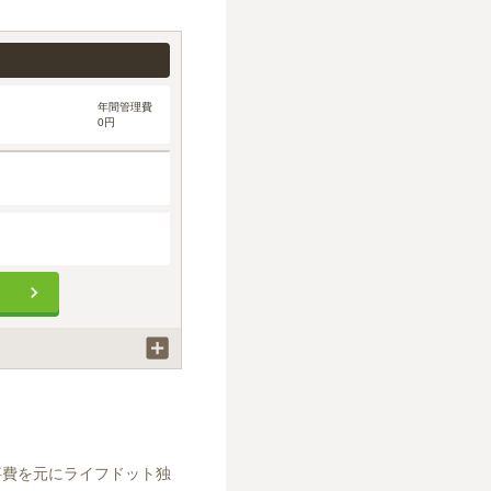
年間管理費
0円
事費を元にライフドット独