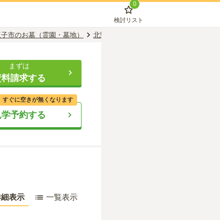
0
検討リスト
王子市のお墓（霊園・墓地）
北野駅のお墓（霊園・墓地）
悠久の碑
まずは
資料請求する
、すぐに空きが無くなります
見学予約する
詳細表示
一覧表示