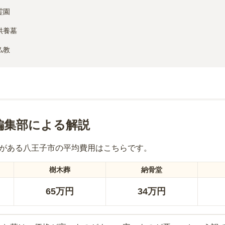
霊園
供養墓
仏教
編集部による解説
がある
八王子市
の平均費用はこちらです。
樹木葬
納骨堂
65万円
34万円