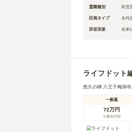
霊園種別
民営
区画タイプ
永代
宗旨宗派
在来
ライフドット
悠久の碑 八王子梅洞寺
一般墓
72万円
※墓石代別