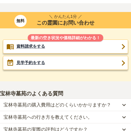
＼ かんたん1分 ／
無料
この霊園にお問い合わせ
最新の空き状況や価格詳細がわかる！
資料請求をする
見学予約をする
宝林寺墓苑
のよくある質問
宝林寺墓苑の購入費用はどのくらいかかりますか？
宝林寺墓苑への行き方を教えてください。
宝林寺墓苑では、一般墓が約70万円(墓石代別)から、永代供養墓が
約30万円からお求めいただけます。
宝林寺墓苑の実際の評判はどうですか？
公共交通機関の場合、伊予鉄道本町線「本町五丁目駅」から徒歩約
なお、宝林寺墓苑がある愛媛県の相場は、一般墓が約72万円（墓石