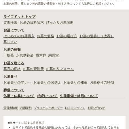
お墓の移設、墓じまい後の遺骨の移動先・移す方法についても気軽にご相談ください。
ライフドット トップ
霊園検索
お墓の資料請求
ぴったりお墓診断
お墓について
はじめてのお墓購入
お墓の価格
お墓の選び方
お墓の引越し（改葬）
墓じまい
お墓の種類
一般墓
永代供養墓
樹木葬
納骨堂
お墓を建てる
墓石の価格
お墓の管理費
お墓のリフォーム
お墓参り
お墓参りのマナー
お墓参りのお供え
お墓参りの服装
お墓参りの時期
葬儀について
仏壇・仏具について
相続について
生前準備・終活について
運営者情報
利用規約
プライバシーポリシー
口コミについて
お問い合わせ
■当サイトに関する注意事項
当サイトで提供する商品の情報にあたっては、十分な注意を払って提供しておりま