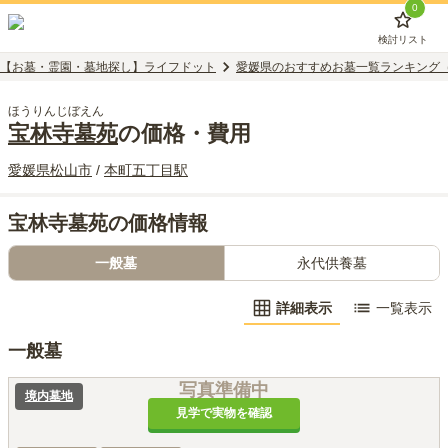
0
検討リスト
【お墓・霊園・墓地探し】ライフドット
愛媛県のおすすめお墓一覧ランキング
ほうりんじぼえん
宝林寺墓苑
の価格・費用
愛媛県
松山市
/
本町五丁目
駅
宝林寺墓苑の価格情報
一般墓
永代供養墓
詳細表示
一覧表示
一般墓
写真準備中
境内墓地
見学で実物を確認