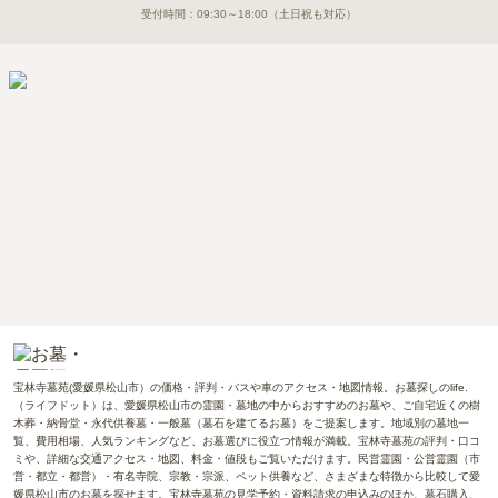
受付時間：
09:30～18:00
（土日祝も対応）
宝林寺墓苑(愛媛県松山市）の価格・評判・バスや車のアクセス・地図情報。お墓探しのlife.
（ライフドット）は、愛媛県松山市の霊園・墓地の中からおすすめのお墓や、ご自宅近くの樹
木葬・納骨堂・永代供養墓・一般墓（墓石を建てるお墓）をご提案します。地域別の墓地一
覧、費用相場、人気ランキングなど、お墓選びに役立つ情報が満載。宝林寺墓苑の評判・口コ
ミや、詳細な交通アクセス・地図、料金・値段もご覧いただけます。民営霊園・公営霊園（市
営・都立・都営）・有名寺院、宗教・宗派、ペット供養など、さまざまな特徴から比較して愛
媛県松山市のお墓を探せます。宝林寺墓苑の見学予約・資料請求の申込みのほか、墓石購入、