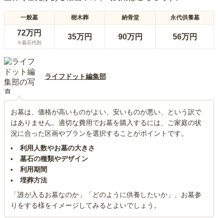
一般墓
樹木葬
納骨堂
永代供養墓
72万円
35万円
90万円
56万円
※墓石代別
ライフドット編集部
お墓は、価格が高いものがよい、安いものが悪い、という訳で
はありません。適切な費用でお墓を購入するには、ご家庭の状
況に合った区画やプランを選択することがポイントです。
利用人数やお墓の大きさ
墓石の種類やデザイン
利用期間
埋葬方法
「誰が入るお墓なのか」「どのように供養したいか」、お墓参
りをする様をイメージしてみるとよいでしょう。