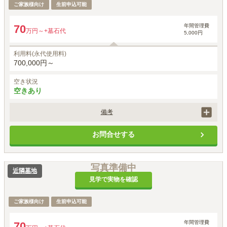
ご家族様向け
生前申込可能
年間管理費
70
万円～
+墓石代
5,000円
利用料(永代使用料)
700,000円～
空き状況
空きあり
備考
永代供養も料金に含まれています。
お問合せする
写真準備中
近隣墓地
見学で実物を確認
ご家族様向け
生前申込可能
年間管理費
70