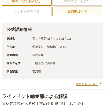
檀家になる必要なし
継承者がいらない
ペット供養できる
生前申込可能
公式詳細情報
施設名
宝林寺墓苑(ほうりんじぼえん)
所在地
愛媛県松山市木屋町3-2-10
霊園種別
寺院墓地
区画タイプ
一般墓/永代供養墓
宗旨宗派
曹洞宗
詳細をもっと見る
ライフドット編集部による解説
宝林寺墓苑
がある
松山市
の平均費用はこちらです。