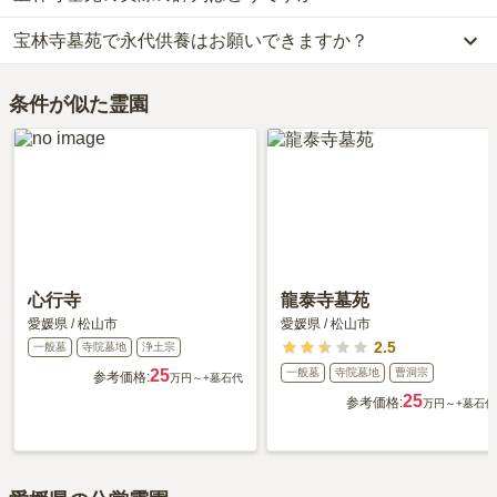
2分・伊予鉄道バスに乗車、「本町五バス停」下車徒歩約3分です。
代別途）、永代供養墓が約56万円です。
宝林寺墓苑で永代供養はお願いできますか？
宝林寺墓苑の口コミはまだ投稿されておりません。
車の場合、松山自動車道「松山インター」から車で約23分です。
お墓は、価格が高いものがよい、安いものが悪い、という訳ではあ
口コミはあくまで一つの目安です。資料請求や現地見学を通して、
詳しいルートや地図は、本ページの「地図・交通アクセス」欄をご
りません。大切なのは、ご家族が心から納得し、安心してお参りで
はい、宝林寺墓苑は永代供養に対応しています。
ご自身の目で雰囲気を確認してみることをおすすめします。
確認ください。
きる場所を選ぶことです。
条件が似た霊園
費用は、約30万円からとなっております。
宝林寺墓苑がある愛媛県の永代供養墓の相場価格は、約56万円で
す。
永代供養について詳しく知りたい方は『
永代供養墓をわかりやすく
解説！
』をご覧ください。
心行寺
龍泰寺墓苑
愛媛県
/
松山市
愛媛県
/
松山市
2.5
一般墓
寺院墓地
浄土宗
25
一般墓
寺院墓地
曹洞宗
参考価格:
万円～
+墓石代
25
参考価格:
万円～
+墓石代