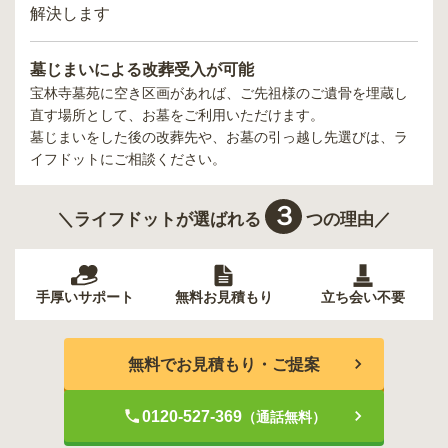
解決します
墓じまいによる改葬受入が可能
宝林寺墓苑
に空き区画があれば、ご先祖様のご遺骨を埋蔵し
直す場所として、お墓をご利用いただけます。
墓じまいをした後の改葬先や、お墓の引っ越し先選びは、ラ
イフドットにご相談ください。
３
＼ライフドットが選ばれる
つの理由／
手厚いサポート
無料お見積もり
立ち会い不要
無料でお見積もり・ご提案
0120-527-369
（通話無料）