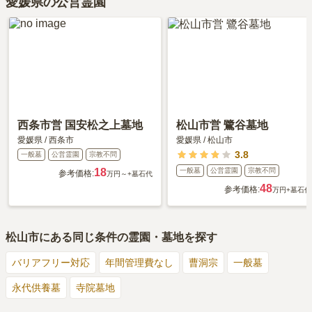
愛媛県の公営霊園
西条市営 国安松之上墓地
松山市営 鷺谷墓地
愛媛県
/
西条市
愛媛県
/
松山市
3.8
一般墓
公営霊園
宗教不問
18
一般墓
公営霊園
宗教不問
参考価格:
万円～
+墓石代
48
参考価格:
万円
+墓石代
松山市
にある同じ条件の霊園・墓地を探す
バリアフリー対応
年間管理費なし
曹洞宗
一般墓
永代供養墓
寺院墓地