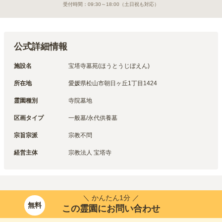
受付時間：
09:30～18:00
（土日祝も対応）
公式詳細情報
施設名
宝塔寺墓苑(ほうとうじぼえん)
所在地
愛媛県松山市朝日ヶ丘1丁目1424
霊園種別
寺院墓地
区画タイプ
一般墓/永代供養墓
宗旨宗派
宗教不問
経営主体
宗教法人 宝塔寺
＼ かんたん1分 ／
無料
この霊園にお問い合わせ