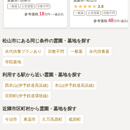
愛媛県
/
西条市
愛媛県
/
松山市
3.8
一般墓
公営霊園
宗教不問
18
一般墓
公営霊園
宗教不問
参考価格:
万円～
+墓石代
48
参考価格:
万円
+墓石代
松山市
にある同じ条件の霊園・墓地を探す
永代供養プランあり
宗教不問
一般墓
永代供養墓
寺院墓地
利用する駅から近い霊園・墓地を探す
西衣山(伊予鉄道高浜線)
衣山(伊予鉄道高浜線)
宮田町(伊予鉄道環状線)
近隣市区町村から霊園・墓地を探す
今治市
東温市
久万高原町
砥部町