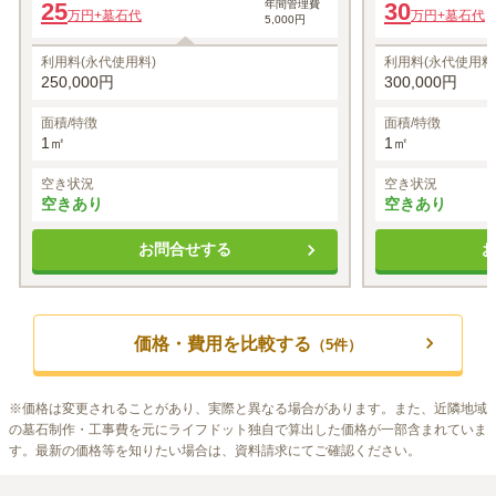
25
年間管理費
30
万円
+墓石代
万円
+墓石代
5,000円
利用料(永代使用料)
利用料(永代使用料
250,000円
300,000円
面積/特徴
面積/特徴
1㎡
1㎡
空き状況
空き状況
空きあり
空きあり
お問合せする
価格・費用を比較する
（
5
件）
※
価格は変更されることがあり、実際と異なる場合があります。また、近隣地域
の墓石制作・工事費を元にライフドット独自で算出した価格が一部含まれていま
す。最新の価格等を知りたい場合は、資料請求にてご確認ください。