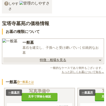
しやす
7
さ
宝塔寺墓苑の価格情報
お墓の種類について
一般墓
墓石を建立し、子孫へと受け継いでいく伝統的なお
墓
特徴・相場を見る
一般的なケースであり例外もございます。
もっと詳しくお墓について知る→
一般墓
一般墓
とは
写真準備中
一般墓所
一般墓所
見学で実物を確認
見