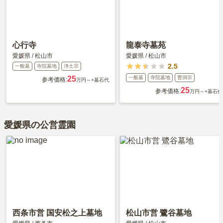
心行寺
龍泰寺墓苑
愛媛県
/
松山市
愛媛県
/
松山市
2.5
一般墓
寺院墓地
浄土宗
25
一般墓
寺院墓地
曹洞宗
参考価格:
万円～
+墓石代
25
参考価格:
万円～
+墓石代
愛媛県の公営霊園
西条市営 国安松之上墓地
松山市営 鷺谷墓地