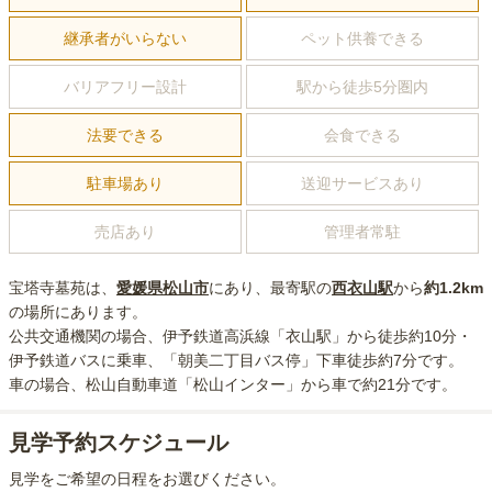
継承者がいらない
ペット供養できる
バリアフリー設計
駅から徒歩5分圏内
法要できる
会食できる
駐車場あり
送迎サービスあり
売店あり
管理者常駐
宝塔寺墓苑
は、
愛媛県
松山市
にあり
、最寄駅の
西衣山
駅
から
約
1.2km
の場所にあり
ます。
公共交通機関の場合
、伊予鉄道高浜線「衣山駅」から徒歩約10分・
伊予鉄道バスに乗車、「朝美二丁目バス停」下車徒歩約7分
です。
車の場合
、松山自動車道「松山インター」から車で約21分
です。
見学予約スケジュール
見学をご希望の日程をお選びください。