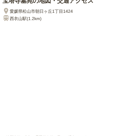
宝塔寺墓苑の地図・交通アクセス
愛媛県松山市朝日ヶ丘1丁目1424
西衣山
駅(
1.2km
)