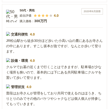
50代
・
男性
2020年6月
回答
4.0
総合評価
300万円
購入価格：
交通利便性
4.0
JR松山駅から徒歩30分ほど歩いた小高い山の麓にあるお寺さん
の中にあります。すこし坂本が急ですが、なんとか歩いて登り
ます。
設備・環境
4.0
クルマでお墓の近くまで行くことはできますが、駐車場が少な
く場所も狭いので、基本的には下にある共同駐車場にクルマを
置いて歩いて登ります。
管理状況
4.0
普段はお寺さんが管理をしており共同で使えるのはほうき、ち
りとりのみでその他のバケツやシャクなどは個人個人が持参し
てもっていきます。