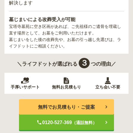
解決します
墓じまいによる改葬受入が可能
宝塔寺墓苑
に空き区画があれば、ご先祖様のご遺骨を埋蔵し
直す場所として、お墓をご利用いただけます。
墓じまいをした後の改葬先や、お墓の引っ越し先選びは、ラ
イフドットにご相談ください。
３
＼ライフドットが選ばれる
つの理由／
手厚いサポート
無料お見積もり
立ち会い不要
無料でお見積もり・ご提案
0120-527-369
（通話無料）