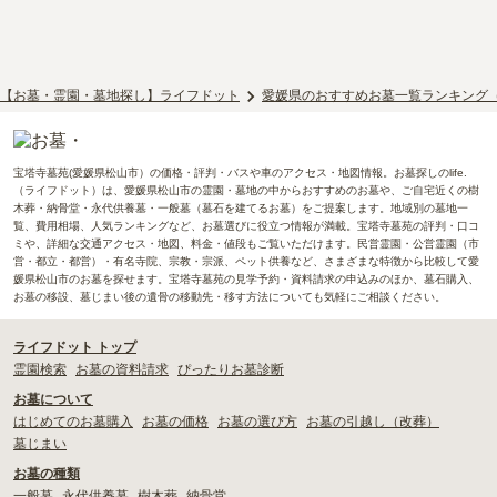
【お墓・霊園・墓地探し】ライフドット
愛媛県のおすすめお墓一覧ランキング
宝塔寺墓苑(愛媛県松山市）の価格・評判・バスや車のアクセス・地図情報。お墓探しのlife.
（ライフドット）は、愛媛県松山市の霊園・墓地の中からおすすめのお墓や、ご自宅近くの樹
木葬・納骨堂・永代供養墓・一般墓（墓石を建てるお墓）をご提案します。地域別の墓地一
覧、費用相場、人気ランキングなど、お墓選びに役立つ情報が満載。宝塔寺墓苑の評判・口コ
ミや、詳細な交通アクセス・地図、料金・値段もご覧いただけます。民営霊園・公営霊園（市
営・都立・都営）・有名寺院、宗教・宗派、ペット供養など、さまざまな特徴から比較して愛
媛県松山市のお墓を探せます。宝塔寺墓苑の見学予約・資料請求の申込みのほか、墓石購入、
お墓の移設、墓じまい後の遺骨の移動先・移す方法についても気軽にご相談ください。
ライフドット トップ
霊園検索
お墓の資料請求
ぴったりお墓診断
お墓について
はじめてのお墓購入
お墓の価格
お墓の選び方
お墓の引越し（改葬）
墓じまい
お墓の種類
一般墓
永代供養墓
樹木葬
納骨堂