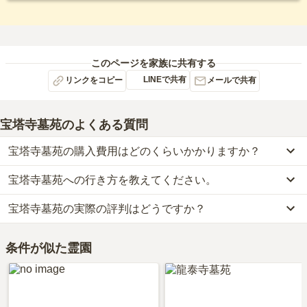
このページを家族に共有する
LINEで共有
リンクをコピー
メールで共有
宝塔寺墓苑
のよくある質問
宝塔寺墓苑の購入費用はどのくらいかかりますか？
宝塔寺墓苑への行き方を教えてください。
宝塔寺墓苑では、一般墓が約25万円(墓石代別)からお求めいただけ
ます。
宝塔寺墓苑の実際の評判はどうですか？
公共交通機関の場合、伊予鉄道高浜線「衣山駅」から徒歩約10分・
なお、宝塔寺墓苑がある愛媛県の相場は、一般墓が約60万円（墓石
伊予鉄道バスに乗車、「朝美二丁目バス停」下車徒歩約7分です。
代別途）です。
当サイトに寄せられた総合評価は、3.2点です。特に価格が高く評
車の場合、松山自動車道「松山インター」から車で約21分です。
お墓は、価格が高いものがよい、安いものが悪い、という訳ではあ
条件が似た霊園
価されています。
詳しいルートや地図は、本ページの「地図・交通アクセス」欄をご
りません。大切なのは、ご家族が心から納得し、安心してお参りで
利用者様からは「小高いものの麓とにありますが、遠くに先祖の出
確認ください。
きる場所を選ぶことです。
身でアル瀬戸内海の島々を望むことができる走りにあり、風光明美
な場所にあります。」といったお声をいただいております。