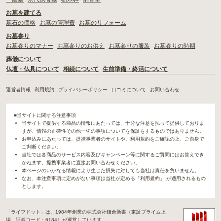
お墓を建てる
墓石の価格
お墓の管理費
お墓のリフォーム
お墓参り
お墓参りのマナー
お墓参りのお供え
お墓参りの服装
お墓参りの時期
葬儀について
仏壇・仏具について
相続について
生前準備・終活について
運営者情報
利用規約
プライバシーポリシー
口コミについて
お問い合わせ
■当サイトに関する注意事項
当サイトで提供する商品の情報にあたっては、十分な注意を払って提供しておりま
すが、情報の正確性その他一切の事項についてを保証をするものではありません。
お申込みにあたっては、提携事業者のサイトや、利用規約をご確認の上、ご自身で
ご判断ください。
当社では各商品のサービス内容及びキャンペーン等に関するご質問にはお答えでき
かねます。提携事業者に直接お問い合わせください。
本ページのいかなる情報により生じた損失に対しても当社は責任を負いません。
なお、本注意事項に定めがない事項は当社が定める「利用規約」 が適用されるもの
とします。
「ライフドット」は、1984年創業の株式会社鎌倉新書（東証プライム上
場、証券コード：6184）が運営しています。