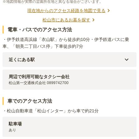
※地図情報が実際の霊園所在地と異なる場合がございます。
現在地からのアクセス経路を地図で見る
松山市
にあるお墓を探す
電車・バスでのアクセス方法
・伊予鉄道高浜線「衣山駅」から徒歩約10分・伊予鉄道バスに乗
車、「朝美二丁目バス停」下車徒歩約7分
近くにある駅
伊予鉄道高浜線
西衣山
駅（
1.2km
）
伊予鉄道高浜線
衣山
駅（
1.5km
）
周辺で利用可能なタクシー会社
伊予鉄道環状線・伊予鉄道環状線
宮田町
駅（
2.1km
）
松山第一交通株式会社 0899742700
伊予鉄道高浜線・伊予鉄道環状線・伊予鉄道環状線
古町
駅（
2.3km
）
伊予鉄道環状線・伊予鉄道環状線・伊予鉄道松山駅前線
松山駅前
駅
（
2.3km
）
車でのアクセス方法
・松山自動車道「松山インター」から車で約21分
駐車場
あり