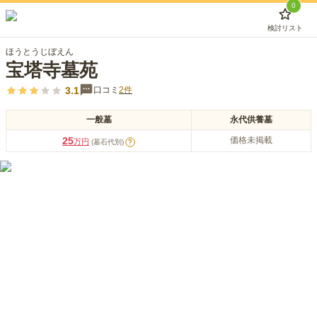
0
検討リスト
ほうとうじぼえん
宝塔寺墓苑
3.1
口コミ
2
件
一般墓
永代供養墓
25
価格未掲載
万円
(墓石代別)
?