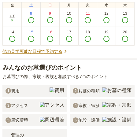
金
土
日
月
火
水
木
8
9
10
11
12
13
7
8
/
×
14
15
16
17
18
19
20
他の見学可能な日程で予約する
みんなのお墓選びのポイント
お墓選びの際、家族・親族と相談すべき7つのポイント
費用
お墓の種類
1
2
アクセス
宗教・宗派
3
4
周辺環境
施設・設備
5
6
管理の