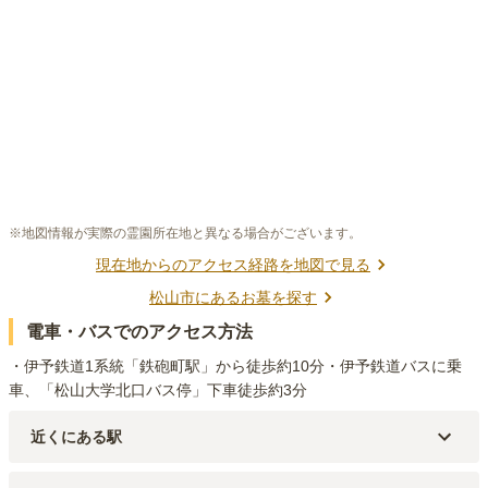
※地図情報が実際の霊園所在地と異なる場合がございます。
現在地からのアクセス経路を地図で見る
松山市
にあるお墓を探す
電車・バスでのアクセス方法
・伊予鉄道1系統「鉄砲町駅」から徒歩約10分・伊予鉄道バスに乗
車、「松山大学北口バス停」下車徒歩約3分
近くにある駅
伊予鉄道環状線・伊予鉄道環状線
木屋町
駅（
939m
）
伊予鉄道環状線・伊予鉄道環状線
高砂町
駅（
957m
）