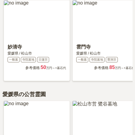
利用者様からは「お寺の多い地区なのですが、特にそのようなもの
詳しいルートや地図は、本ページの「地図・交通アクセス」欄をご
を売っているお店はありません。しかし、お寺の境内に、ローソク
確認ください。
やお花を売っているので、全く問題ありません。」といったお声を
いただいております。
妙清寺
雲門寺
愛媛県
/
松山市
愛媛県
/
松山市
一般墓
寺院墓地
日蓮宗
一般墓
寺院墓地
曹洞宗
50
85
参考価格:
参考価格:
万円～
+墓石代
万円～
+墓石代
愛媛県の公営霊園