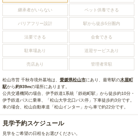
継承者がいらない
ペット供養できる
バリアフリー設計
駅から徒歩5分圏内
法要できる
会食できる
駐車場あり
送迎サービスあり
売店あり
管理者常駐
松山市営 千秋寺境外墓地
は、
愛媛県
松山市
にあり
、最寄駅の
木屋町
駅
から
約
939m
の場所にあり
ます。
公共交通機関の場合
、伊予鉄道1系統「鉄砲町駅」から徒歩約10分・
伊予鉄道バスに乗車、「松山大学北口バス停」下車徒歩約3分
です。
車の場合
、松山自動車道「松山インター」から車で約22分
です。
見学予約スケジュール
見学をご希望の日程をお選びください。