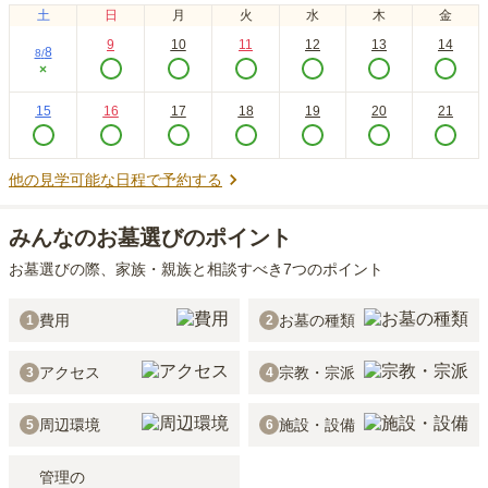
土
日
月
火
水
木
金
9
10
11
12
13
14
8
8
/
×
15
16
17
18
19
20
21
他の見学可能な日程で予約する
みんなのお墓選びのポイント
お墓選びの際、家族・親族と相談すべき7つのポイント
費用
お墓の種類
1
2
アクセス
宗教・宗派
3
4
周辺環境
施設・設備
5
6
管理の