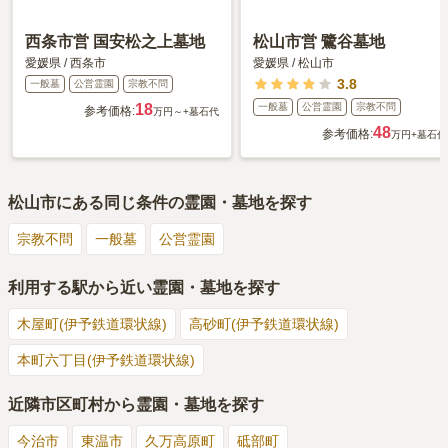
西条市営 国安松之上墓地
松山市営 鷺谷墓地
愛媛県
/
西条市
愛媛県
/
松山市
3.8
一般墓
公営霊園
宗教不問
18
一般墓
公営霊園
宗教不問
参考価格:
万円～
+墓石代
48
参考価格:
万円
+墓石代
松山市
にある同じ条件の霊園・墓地を探す
宗教不問
一般墓
公営霊園
利用する駅から近い霊園・墓地を探す
木屋町(伊予鉄道環状線)
高砂町(伊予鉄道環状線)
本町六丁目(伊予鉄道環状線)
近隣市区町村から霊園・墓地を探す
今治市
東温市
久万高原町
砥部町