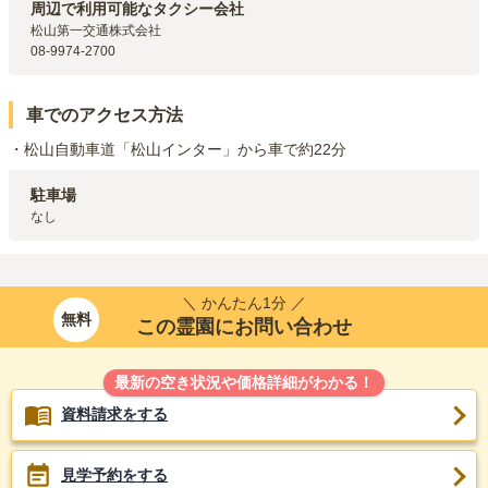
周辺で利用可能なタクシー会社
伊予鉄道環状線・伊予鉄道環状線・伊予鉄道本町線
本町六丁目
駅
松山第一交通株式会社

（
1.2km
）
08-9974-2700
伊予鉄道環状線・伊予鉄道環状線
清水町
駅（
1.2km
）
伊予鉄道本町線
本町五丁目
駅（
1.4km
）
車でのアクセス方法
・松山自動車道「松山インター」から車で約22分
駐車場
なし
＼ かんたん1分 ／
無料
この霊園にお問い合わせ
最新の空き状況や価格詳細がわかる！
資料請求をする
見学予約をする