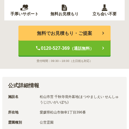
手厚いサポート
無料お見積もり
立ち会い不要
無料でお見積もり・ご提案
0120-527-369
（通話無料）
受付時間：
09:30～18:00
（土日祝も対応）
公式詳細情報
施設名
松山市営 千秋寺境外墓地(まつやましえい せんしゅ
うじけいがいぼち)
所在地
愛媛県松山市御幸1丁目396番
霊園種別
公営霊園