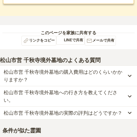
このページを家族に共有する
LINEで共有
リンクをコピー
メールで共有
松山市営 千秋寺境外墓地
のよくある質問
松山市営 千秋寺境外墓地の購入費用はどのくらいかか
りますか？
松山市営 千秋寺境外墓地への行き方を教えてくださ
松山市営 千秋寺境外墓地の現在の販売価格については現在調査中で
す。
い。
お墓は、価格が高いものがよい、安いものが悪い、という訳ではあ
松山市営 千秋寺境外墓地の実際の評判はどうですか？
りません。大切なのは、ご家族が心から納得し、安心してお参りで
公共交通機関の場合、伊予鉄道1系統「鉄砲町駅」から徒歩約10
きる場所を選ぶことです。
分・伊予鉄道バスに乗車、「松山大学北口バス停」下車徒歩約3分
当サイトに寄せられた総合評価は、4点です。特に価格、交通利便
です。
条件が似た霊園
性、設備・環境、管理状況、周辺施設が高く評価されています。
車の場合、松山自動車道「松山インター」から車で約22分です。