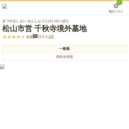
0
検討リスト
まつやましえい せんしゅうじけいがいぼち
松山市営 千秋寺境外墓地
4.0
口コミ
1
件
一般墓
価格未掲載