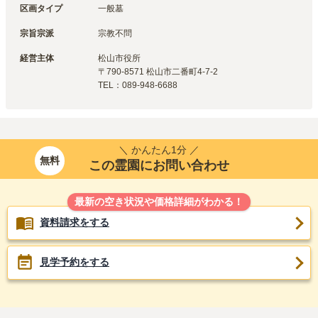
区画タイプ
一般墓
宗旨宗派
宗教不問
経営主体
松山市
役所
〒
790-8571
松山市二番町4-7-2
TEL：
089-948-6688
＼ かんたん1分 ／
無料
この霊園にお問い合わせ
最新の空き状況や価格詳細がわかる！
資料請求をする
見学予約をする