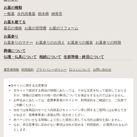
お墓の種類
一般墓
永代供養墓
樹木葬
納骨堂
お墓を建てる
墓石の価格
お墓の管理費
お墓のリフォーム
お墓参り
お墓参りのマナー
お墓参りのお供え
お墓参りの服装
お墓参りの時期
葬儀について
仏壇・仏具について
相続について
生前準備・終活について
運営者情報
利用規約
プライバシーポリシー
口コミについて
お問い合わせ
■当サイトに関する注意事項
当サイトで提供する商品の情報にあたっては、十分な注意を払って提供しておりま
すが、情報の正確性その他一切の事項についてを保証をするものではありません。
お申込みにあたっては、提携事業者のサイトや、利用規約をご確認の上、ご自身で
ご判断ください。
当社では各商品のサービス内容及びキャンペーン等に関するご質問にはお答えでき
かねます。提携事業者に直接お問い合わせください。
本ページのいかなる情報により生じた損失に対しても当社は責任を負いません。
なお、本注意事項に定めがない事項は当社が定める「利用規約」 が適用されるもの
とします。