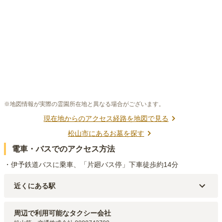
※地図情報が実際の霊園所在地と異なる場合がございます。
現在地からのアクセス経路を地図で見る
松山市
にあるお墓を探す
電車・バスでのアクセス方法
・伊予鉄道バスに乗車、「片廻バス停」下車徒歩約14分
近くにある駅
JR予讃線
伊予和気
駅（
1.6km
）
周辺で利用可能なタクシー会社