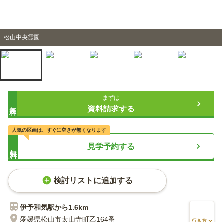
松山中央霊園
まずは
無料
資料請求する
人気の区画は、すぐに空きが無くなります
見学予約する
無料
検討リストに追加する
伊予和気
駅から
1.6km
愛媛県松山市太山寺町乙164番
行き方