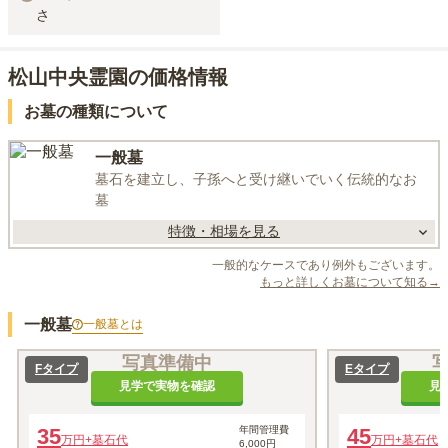
さ
松山中央霊園の価格情報
お墓の種類について
一般墓
墓石を建立し、子孫へと受け継いでいく伝統的なお
墓
特徴・相場を見る
一般的なケースであり例外もございます。
もっと詳しくお墓について知る→
一般墓
一般墓
とは
写真準備中
Fタイプ
Eタイプ
見学で実物を確認
見
35
年間管理費
45
万円
+墓石代
万円
+墓石代
6,000円