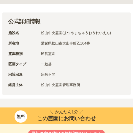
公式詳細情報
施設名
松山中央霊園(まつやまちゅうおうれいえん)
所在地
愛媛県松山市太山寺町乙164番
霊園種別
民営霊園
区画タイプ
一般墓
宗旨宗派
宗教不問
経営主体
松山中央霊園管理事務所
＼ かんたん1分 ／
無料
この霊園にお問い合わせ