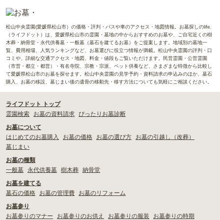
松山中央霊園(愛媛県松山市）の価格・評判・バスや車のアクセス・地図情報。お墓探しのlife.
（ライフドット）は、愛媛県松山市の霊園・墓地の中からおすすめのお墓や、ご自宅近くの樹
木葬・納骨堂・永代供養墓・一般墓（墓石を建てるお墓）をご提案します。地域別の墓地一
覧、費用相場、人気ランキングなど、お墓選びに役立つ情報が満載。松山中央霊園の評判・口
コミや、詳細な交通アクセス・地図、料金・値段もご覧いただけます。民営霊園・公営霊園
（市営・都立・都営）・有名寺院、宗教・宗派、ペット供養など、さまざまな特徴から比較し
て愛媛県松山市のお墓を探せます。松山中央霊園の見学予約・資料請求の申込みのほか、墓石
購入、お墓の移設、墓じまい後の遺骨の移動先・移す方法についても気軽にご相談ください。
ライフドット トップ
霊園検索
お墓の資料請求
ぴったりお墓診断
お墓について
はじめてのお墓購入
お墓の価格
お墓の選び方
お墓の引越し（改葬）
墓じまい
お墓の種類
一般墓
永代供養墓
樹木葬
納骨堂
お墓を建てる
墓石の価格
お墓の管理費
お墓のリフォーム
お墓参り
お墓参りのマナー
お墓参りのお供え
お墓参りの服装
お墓参りの時期