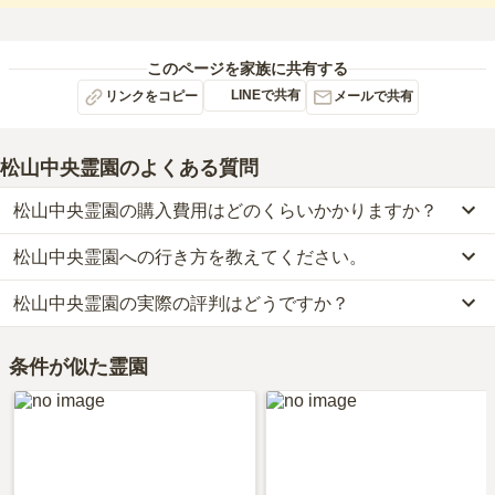
このページを家族に共有する
LINEで共有
リンクをコピー
メールで共有
松山中央霊園
のよくある質問
松山中央霊園の購入費用はどのくらいかかりますか？
松山中央霊園への行き方を教えてください。
松山中央霊園では、一般墓が約35万円(墓石代別)からお求めいただ
けます。
松山中央霊園の実際の評判はどうですか？
公共交通機関の場合、伊予鉄道バスに乗車、「片廻バス停」下車徒
なお、松山中央霊園がある愛媛県の相場は、一般墓が約60万円（墓
歩約14分です。
石代別途）です。
松山中央霊園の口コミはまだ投稿されておりません。
車の場合、松山自動車道「松山インター」から車で約35分です。
お墓は、価格が高いものがよい、安いものが悪い、という訳ではあ
条件が似た霊園
口コミはあくまで一つの目安です。資料請求や現地見学を通して、
詳しいルートや地図は、本ページの「地図・交通アクセス」欄をご
りません。大切なのは、ご家族が心から納得し、安心してお参りで
ご自身の目で雰囲気を確認してみることをおすすめします。
確認ください。
きる場所を選ぶことです。