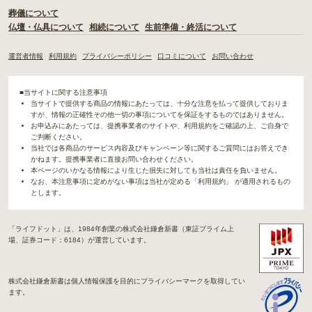
葬儀について
仏壇・仏具について
相続について
生前準備・終活について
運営者情報
利用規約
プライバシーポリシー
口コミについて
お問い合わせ
■当サイトに関する注意事項
当サイトで提供する商品の情報にあたっては、十分な注意を払って提供しておりま
すが、情報の正確性その他一切の事項についてを保証をするものではありません。
お申込みにあたっては、提携事業者のサイトや、利用規約をご確認の上、ご自身で
ご判断ください。
当社では各商品のサービス内容及びキャンペーン等に関するご質問にはお答えでき
かねます。提携事業者に直接お問い合わせください。
本ページのいかなる情報により生じた損失に対しても当社は責任を負いません。
なお、本注意事項に定めがない事項は当社が定める「利用規約」 が適用されるもの
とします。
「ライフドット」は、1984年創業の株式会社鎌倉新書（東証プライム上
場、証券コード：6184）が運営しています。
株式会社鎌倉新書は個人情報保護を目的にプライバシーマークを取得してい
ます。