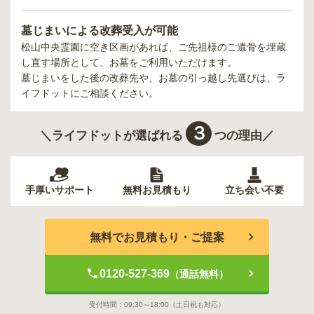
墓じまいによる改葬受入が可能
松山中央霊園
に空き区画があれば、ご先祖様のご遺骨を埋蔵
し直す場所として、お墓をご利用いただけます。
墓じまいをした後の改葬先や、お墓の引っ越し先選びは、ラ
イフドットにご相談ください。
３
＼ライフドットが選ばれる
つの理由／
手厚いサポート
無料お見積もり
立ち会い不要
無料でお見積もり・ご提案
0120-527-369
（通話無料）
受付時間：
09:30～18:00
（土日祝も対応）