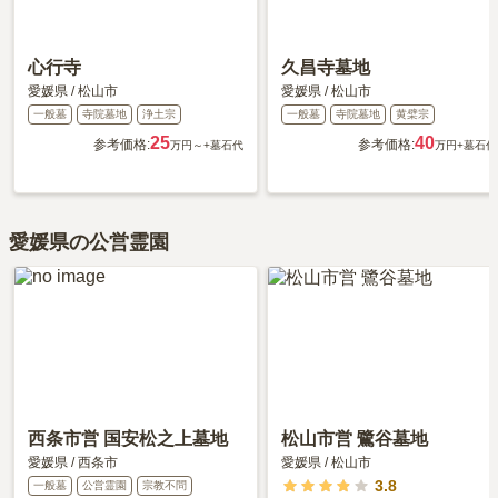
心行寺
久昌寺墓地
愛媛県
/
松山市
愛媛県
/
松山市
一般墓
寺院墓地
浄土宗
一般墓
寺院墓地
黄檗宗
25
40
参考価格:
参考価格:
万円～
+墓石代
万円
+墓石代
愛媛県の公営霊園
西条市営 国安松之上墓地
松山市営 鷺谷墓地
愛媛県
/
西条市
愛媛県
/
松山市
3.8
一般墓
公営霊園
宗教不問