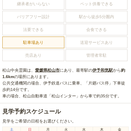
継承者がいらない
ペット供養できる
バリアフリー設計
駅から徒歩5分圏内
法要できる
会食できる
駐車場あり
送迎サービスあり
売店あり
管理者常駐
松山中央霊園
は、
愛媛県
松山市
にあり
、最寄駅の
伊予和気
駅
から
約
1.6km
の場所にあり
ます。
公共交通機関の場合
、伊予鉄道バスに乗車、「片廻バス停」下車徒
歩約14分
です。
車の場合
、松山自動車道「松山インター」から車で約35分
です。
見学予約スケジュール
見学をご希望の日程をお選びください。
土
日
月
火
水
木
金