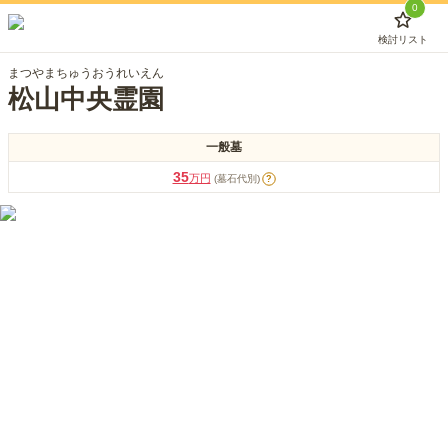
0
検討リスト
まつやまちゅうおうれいえん
松山中央霊園
一般墓
35
万円
(墓石代別)
?