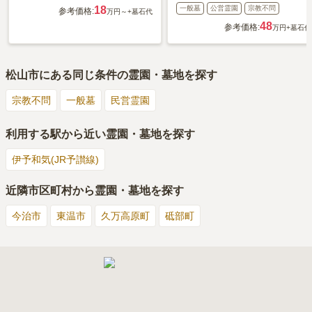
18
一般墓
公営霊園
宗教不問
参考価格:
万円～
+墓石代
48
参考価格:
万円
+墓石代
松山市
にある同じ条件の霊園・墓地を探す
宗教不問
一般墓
民営霊園
利用する駅から近い霊園・墓地を探す
伊予和気(JR予讃線)
近隣市区町村から霊園・墓地を探す
今治市
東温市
久万高原町
砥部町