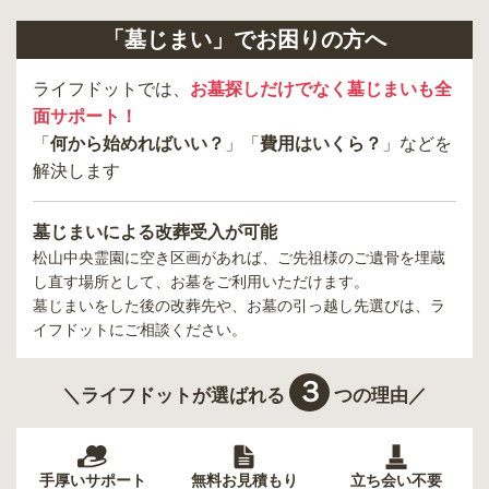
「墓じまい」でお困りの方へ
ライフドットでは、
お墓探しだけでなく墓じまいも全
面サポート！
「
何から始めればいい？
」「
費用はいくら？
」などを
解決します
墓じまいによる改葬受入が可能
松山中央霊園
に空き区画があれば、ご先祖様のご遺骨を埋蔵
し直す場所として、お墓をご利用いただけます。
墓じまいをした後の改葬先や、お墓の引っ越し先選びは、ラ
イフドットにご相談ください。
３
＼ライフドットが選ばれる
つの理由／
手厚いサポート
無料お見積もり
立ち会い不要