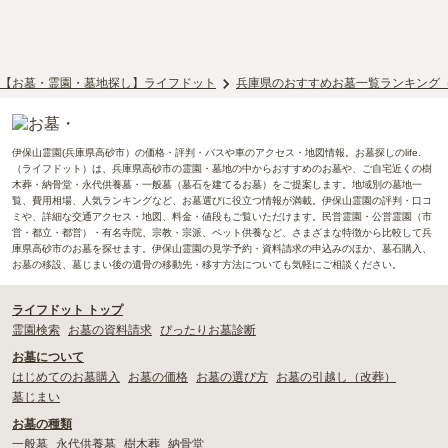
【お墓・霊園・墓地探し】ライフドット
兵庫県のおすすめお墓一覧ランキング
伊保山霊園(兵庫県高砂市）の価格・評判・バスや車のアクセス・地図情報。お墓探しのlife.
（ライフドット）は、兵庫県高砂市の霊園・墓地の中からおすすめのお墓や、ご自宅近くの樹
木葬・納骨堂・永代供養墓・一般墓（墓石を建てるお墓）をご提案します。地域別の墓地一
覧、費用相場、人気ランキングなど、お墓選びに役立つ情報が満載。伊保山霊園の評判・口コ
ミや、詳細な交通アクセス・地図、料金・値段もご覧いただけます。民営霊園・公営霊園（市
営・都立・都営）・有名寺院、宗教・宗派、ペット供養など、さまざまな特徴から比較して兵
庫県高砂市のお墓を探せます。伊保山霊園の見学予約・資料請求の申込みのほか、墓石購入、
お墓の移設、墓じまい後の遺骨の移動先・移す方法についても気軽にご相談ください。
ライフドット トップ
霊園検索
お墓の資料請求
ぴったりお墓診断
お墓について
はじめてのお墓購入
お墓の価格
お墓の選び方
お墓の引越し（改葬）
墓じまい
お墓の種類
一般墓
永代供養墓
樹木葬
納骨堂