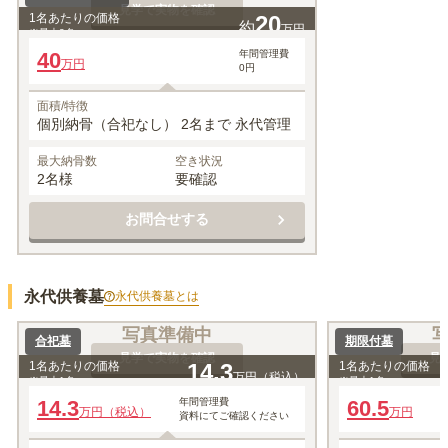
見学で実物を確認
1名あたりの価格
20
約
万円
※最大
2
名
40
年間管理費
万円
0円
面積/特徴
個別納骨（合祀なし） 2名まで 永代管理
最大納骨数
空き状況
2名様
要確認
お問合せする
永代供養墓
永代供養墓
とは
写真準備中
合祀墓
期限付墓
見学で実物を確認
見
1名あたりの価格
14.3
1名あたりの価格
万円（税込）
※最大
1
名
※最大
1
名
14.3
年間管理費
60.5
万円（税込）
万円
資料にてご確認ください