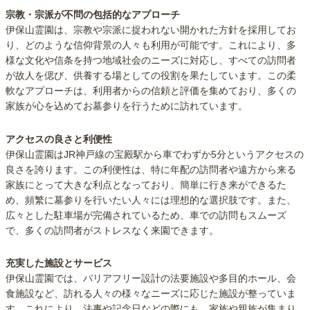
宗教・宗派が不問の包括的なアプローチ
伊保山霊園は、宗教や宗派に捉われない開かれた方針を採用してお
り、どのような信仰背景の人々も利用が可能です。これにより、多
様な文化や信条を持つ地域社会のニーズに対応し、すべての訪問者
が故人を偲び、供養する場としての役割を果たしています。この柔
軟なアプローチは、利用者からの信頼と評価を集めており、多くの
家族が心を込めてお墓参りを行うために訪れています。
アクセスの良さと利便性
伊保山霊園はJR神戸線の宝殿駅から車でわずか5分というアクセスの
良さを誇ります。この利便性は、特に年配の訪問者や遠方から来る
家族にとって大きな利点となっており、簡単に行き来ができるた
め、頻繁に墓参りを行いたい人々には理想的な選択肢です。また、
広々とした駐車場が完備されているため、車での訪問もスムーズ
で、多くの訪問者がストレスなく来園できます。
充実した施設とサービス
伊保山霊園では、バリアフリー設計の法要施設や多目的ホール、会
食施設など、訪れる人々の様々なニーズに応じた施設が整っていま
す。これにより、法事や記念日などの際にも、家族や親族が集まり