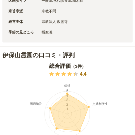
区画タイプ
一般墓/永代供養墓/樹木葬
宗旨宗派
宗教不問
経営主体
宗教法人 教徳寺
季節の見どころ
播麿灘
伊保山霊園の口コミ・評判
総合評価
（
3
件）
4.4