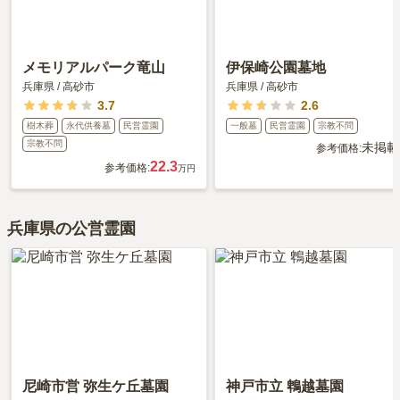
メモリアルパーク竜山
伊保崎公園墓地
兵庫県
/
高砂市
兵庫県
/
高砂市
3.7
2.6
樹木葬
永代供養墓
民営霊園
一般墓
民営霊園
宗教不問
宗教不問
未掲載
参考価格:
22.3
参考価格:
万円
兵庫県の公営霊園
尼崎市営 弥生ケ丘墓園
神戸市立 鵯越墓園