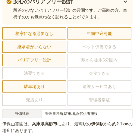
安心のバリアフリー設計
段差の少ないバリアフリー設計の霊園です。ご高齢の方、車
椅子の方も気兼ねなく訪れることができます。
檀家になる必要なし
生前申込可能
継承者がいらない
ペット供養できる
バリアフリー設計
駅から徒歩5分圏内
法要できる
会食できる
駐車場あり
送迎サービスあり
売店あり
管理者常駐
設備詳細
管理事務所,駐車場,永代供養施設
伊保山霊園
は、
兵庫県
高砂市
にあり
、最寄駅の
伊保
駅
から
約
2.1km
の
場所にあり
ます。