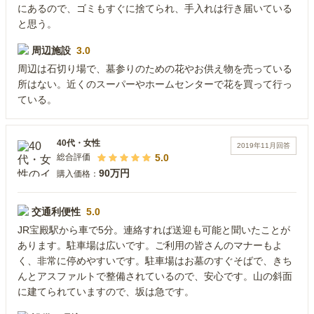
にあるので、ゴミもすぐに捨てられ、手入れは行き届いている
と思う。
周辺施設
3.0
周辺は石切り場で、墓参りのための花やお供え物を売っている
所はない。近くのスーパーやホームセンターで花を買って行っ
ている。
40代
・
女性
2019年11月
回答
5.0
総合評価
90万円
購入価格：
交通利便性
5.0
JR宝殿駅から車で5分。連絡すれば送迎も可能と聞いたことが
あります。駐車場は広いです。ご利用の皆さんのマナーもよ
く、非常に停めやすいです。駐車場はお墓のすぐそばで、きち
んとアスファルトで整備されているので、安心です。山の斜面
に建てられていますので、坂は急です。