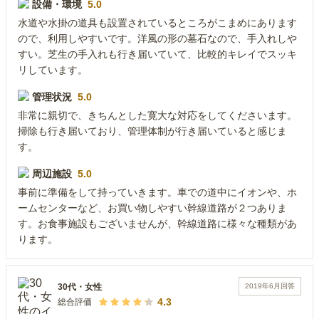
設備・環境
5.0
水道や水掛の道具も設置されているところがこまめにあります
ので、利用しやすいです。洋風の形の墓石なので、手入れしや
すい。芝生の手入れも行き届いていて、比較的キレイでスッキ
リしています。
管理状況
5.0
非常に親切で、きちんとした寛大な対応をしてくださいます。
掃除も行き届いており、管理体制が行き届いていると感じま
す。
周辺施設
5.0
事前に準備をして持っていきます。車での道中にイオンや、ホ
ームセンターなど、お買い物しやすい幹線道路が２つありま
す。お食事施設もございませんが、幹線道路に様々な種類があ
ります。
2019年6月
回答
30代
・
女性
4.3
総合評価