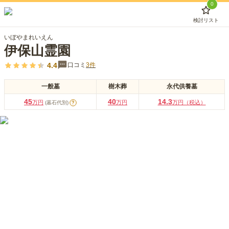
0
検討リスト
いぼやまれいえん
伊保山霊園
4.4
口コミ
3
件
一般墓
樹木葬
永代供養墓
45
40
14.3
万円
万円
万円（税込）
(墓石代別)
?