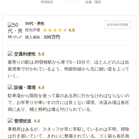
50代
・
男性
2020年6月
回答
4.0
総合評価
100万円
購入価格：
交通利便性
5.0
最寄りの駅はJR曽根駅から車で5～10分で、ほとんどの人は自
家用車で行かれているよう。明姫幹線から北に細い道を上って
いく。
設備・環境
4.0
駐車場から階段を使って墓のある所に行かなければならないの
で、お年寄りや車いすの方には良くない環境。水汲み場は各区
画にあり、桶と柄杓は備え付けられている。
管理状況
4.0
事務所はあるが、スタッフが常に常駐しているかは不明。掃除
は行き届いていて、きれいに整備されている。ゴミ箱も各区画