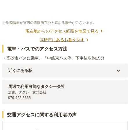
※地図情報が実際の霊園所在地と異なる場合がございます。
現在地からのアクセス経路を地図で見る
高砂市
にあるお墓を探す
電車・バスでのアクセス方法
・高砂市バスに乗車、「中筋東バス停」下車徒歩約15分
近くにある駅
山陽電鉄本線
伊保
駅（
2.1km
）
JR神戸線(神戸～姫路)
宝殿
駅（
2.2km
）
周辺で利用可能なタクシー会社
加古川タクシー株式会社

079-422-3335
交通アクセスに関する利用者の声