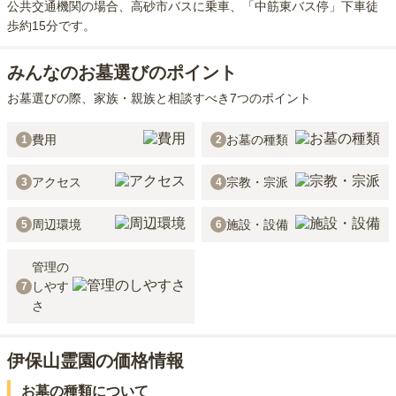
公共交通機関の場合
、高砂市バスに乗車、「中筋東バス停」下車徒
歩約15分
です。
みんなのお墓選びのポイント
お墓選びの際、家族・親族と相談すべき7つのポイント
費用
お墓の種類
1
2
アクセス
宗教・宗派
3
4
周辺環境
施設・設備
5
6
管理の
しやす
7
さ
伊保山霊園の価格情報
お墓の種類について