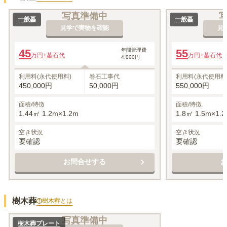
写真準備中
一般墓
一般墓
見学で実物を確認
見
45
年間管理費
55
万円
+墓石代
万円
+墓石代
4,000円
利用料(永代使用料)
巻石工事代
利用料(永代使用料
450,000円
50,000円
550,000円
面積/特徴
面積/特徴
1.44㎡ 1.2m×1.2m
1.8㎡ 1.5m×1.
空き状況
空き状況
要確認
要確認
お問合せする
樹木葬
樹木葬
とは
写真準備中
樹木葬プレート