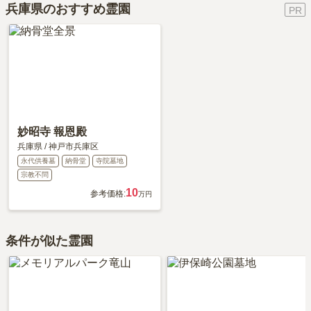
兵庫県のおすすめ霊園
す。
永代供養について詳しく知りたい方は『
永代供養墓をわかりやすく
解説！
』をご覧ください。
妙昭寺 報恩殿
兵庫県
/
神戸市兵庫区
永代供養墓
納骨堂
寺院墓地
宗教不問
10
参考価格:
万円
条件が似た霊園