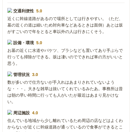
交通利便性
5.0
近くに幹線道路があるので場所としては行きやすい。（ただ、
墓の近くの道は細いため対向車などあるときは面倒）あとは坂
がすごいので年をとると車以外の人は行きにくそう。
設備・環境
5.0
お墓の近くに水道やバケツ、ブラシなども置いてあり手ぶらで
行っても掃除ができる。坂は凄いのでできれば車の方がいいと
思う。
管理状況
3.0
数が多いので仕方ないが手入れはあまりされていないよう
な・・・。大きな雑草は抜いてくれているみたあ。事務所は昔
は朝の早い時間に行っても人がいたが最近はあまり見かけな
い。
周辺施設
4.0
住んでいる地域から少し離れているため周辺の店などはよくわ
からないが近くに幹線道路が通っているので食事ができるとこ