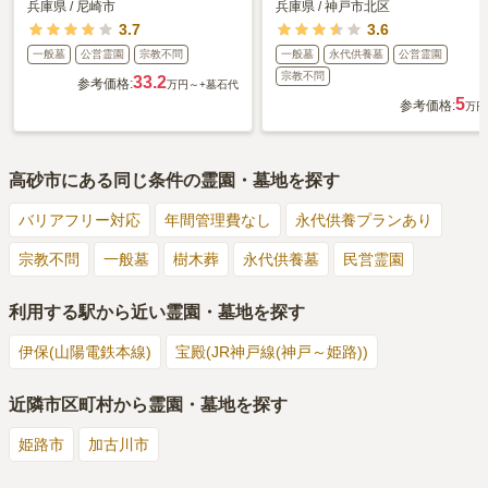
兵庫県
/
尼崎市
兵庫県
/
神戸市北区
3.7
3.6
一般墓
公営霊園
宗教不問
一般墓
永代供養墓
公営霊園
宗教不問
33.2
参考価格:
万円～
+墓石代
5
参考価格:
万円
高砂市
にある同じ条件の霊園・墓地を探す
バリアフリー対応
年間管理費なし
永代供養プランあり
宗教不問
一般墓
樹木葬
永代供養墓
民営霊園
利用する駅から近い霊園・墓地を探す
伊保(山陽電鉄本線)
宝殿(JR神戸線(神戸～姫路))
近隣市区町村から霊園・墓地を探す
姫路市
加古川市