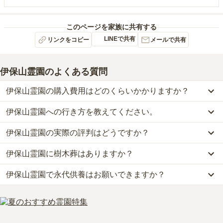
このページを家族に共有する
LINEで共有
リンクをコピー
メールで共有
伊保山霊園
のよくある質問
伊保山霊園の購入費用はどのくらいかかりますか？
伊保山霊園への行き方を教えてください。
伊保山霊園では、一般墓が約45万円(墓石代別)から、樹木葬が約40
万円から、永代供養墓が約14.3万円からお求めいただけます。
伊保山霊園の実際の評判はどうですか？
公共交通機関の場合、高砂市バスに乗車、「中筋東バス停」下車徒
なお、伊保山霊園がある兵庫県の相場は、一般墓が約85万円（墓石
歩約15分です。
代別途）、樹木葬が約59万円、永代供養墓が約55万円です。
伊保山霊園に樹木葬はありますか？
当サイトに寄せられた総合評価は、4.4点です。特に交通利便性が
詳しいルートや地図は、本ページの「地図・交通アクセス」欄をご
お墓は、価格が高いものがよい、安いものが悪い、という訳ではあ
高く評価されています。
確認ください。
りません。大切なのは、ご家族が心から納得し、安心してお参りで
伊保山霊園で永代供養はお願いできますか？
はい、伊保山霊園には1種類の樹木葬がございます。
利用者様からは「事前に準備をして持っていきます。車での道中に
きる場所を選ぶことです。
費用は、約40万円からとなっております。
イオンや、ホームセンターなど、お買い物しやすい幹線道路が２つ
はい、伊保山霊園は永代供養に対応しています。
伊保山霊園がある兵庫県の樹木葬の相場価格は、約59万円です。
あります。お食事施設もございませんが、幹線道路に様々な種類が
費用は、約14.3万円からとなっております。
樹木葬
について詳しく知りたい方は『
樹木葬とは？費用相場・メリ
あります。」といったお声をいただいております。
伊保山霊園がある兵庫県の永代供養墓の相場価格は、約55万円で
ット＆デメリット・仕組みを解説
』をご覧ください。