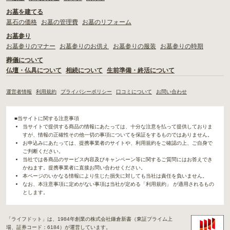
お墓を建てる
墓石の価格
お墓の管理費
お墓のリフォーム
お墓参り
お墓参りのマナー
お墓参りのお供え
お墓参りの服装
お墓参りの時期
葬儀について
仏壇・仏具について
相続について
生前準備・終活について
運営者情報
利用規約
プライバシーポリシー
口コミについて
お問い合わせ
■当サイトに関する注意事項
当サイトで提供する商品の情報にあたっては、十分な注意を払って提供しておりま
すが、情報の正確性その他一切の事項についてを保証をするものではありません。
お申込みにあたっては、提携事業者のサイトや、利用規約をご確認の上、ご自身で
ご判断ください。
当社では各商品のサービス内容及びキャンペーン等に関するご質問にはお答えでき
かねます。提携事業者に直接お問い合わせください。
本ページのいかなる情報により生じた損失に対しても当社は責任を負いません。
なお、本注意事項に定めがない事項は当社が定める「利用規約」 が適用されるもの
とします。
「ライフドット」は、1984年創業の株式会社鎌倉新書（東証プライム上
場、証券コード：6184）が運営しています。