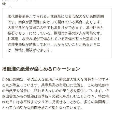
永代供養墓をたてられる、無縁墓になる心配のない民間霊園
です。南側が播磨灘に向かって開けている高台にあります。
大変開放的な雰囲気の中でお墓参りができます。墓地区画と
墓石がセットになっている、期限付き墓の購入が可能です。
駐車場、水汲み場が完備されている設備の整った霊園です。
管理事務所が隣接しており、わからないことがあるときに
は、気軽に相談ができます。
播磨灘の絶景が楽しめるロケーション
伊保山霊園は、その広大な敷地から播磨灘の壮大な景色を一望でき
る点が際立っています。兵庫県高砂市竜山に位置し、この地域独特
の自然美を背景に、訪れる人々に心の安らぎを提供しています。伊
保山霊園からの眺望は四季折々の変化を楽しむことができ、特に晴
れた日には水平線までクリアに見渡せることから、多くの訪問者に
とって心穏やかな時間を過ごす場となっています。